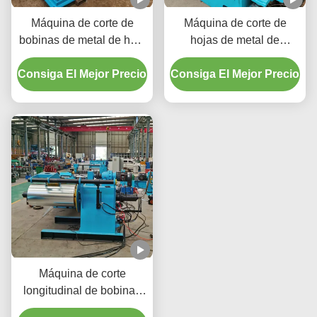
Máquina de corte de
Máquina de corte de
bobinas de metal de hoja
hojas de metal de
de control de tensión de
funcionamiento de
Consiga El Mejor Precio
1600 mm espesor de
Consiga El Mejor Precio
velocidad de bobina para
bobina 3 mm 120 m/min
tira de cobre laminada en
Velocidad de corte
frío capaz de funcionar a
200 M/min
Máquina de corte
longitudinal de bobinas
de 50 m/min para la