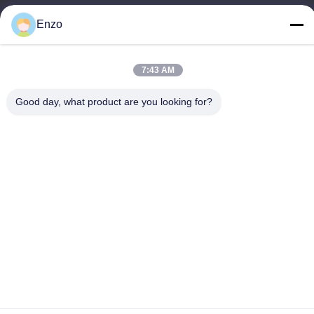
Dirección de la empresa
Enzo
No 599, calle Zhangbei, condado de Huantai, ciudad de Zibo,
provincia de Shandong, China
7:43 AM
Dirección de la fábrica
No 553, calle Zhangbei, condado de Huantai, ciudad de Zibo,
Good day, what product are you looking for?
provincia de Shandong.
Teléfono
0086-18816168366
Buena calidad de China máquina que raja de la bobina
Proveedor. © de Copyright -2026 Shandong Enzo Machinery
Technology Co., Ltd. . Todos los derechos reservados.
Políticas de privacidad
|
Mapa del Sitio