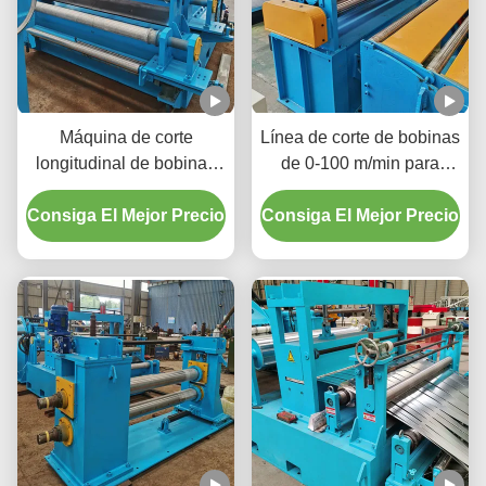
Máquina de corte
Línea de corte de bobinas
longitudinal de bobinas
de 0-100 m/min para
de 2000 mm 380V 50Hz
cortar bobinas de metal
Consiga El Mejor Precio
Trifásica Aumenta la
Consiga El Mejor Precio
grandes en tiras más
disponibilidad de material
estrechas