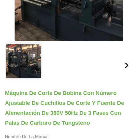
Máquina De Corte De Bobina Con Número
Ajustable De Cuchillos De Corte Y Fuente De
Alimentación De 380V 50Hz De 3 Fases Con
Palas De Carburo De Tungsteno
Nombre De La Marca: