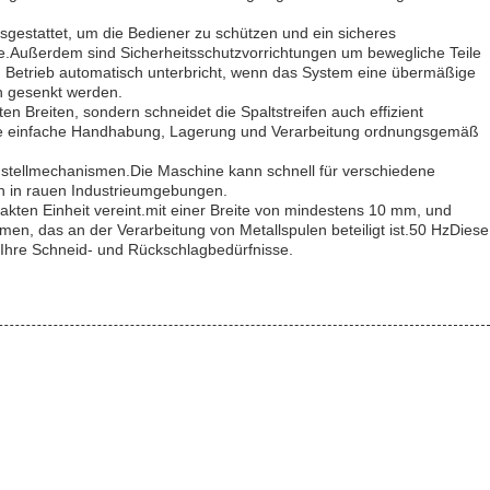
sgestattet, um die Bediener zu schützen und ein sicheres
ne.Außerdem sind Sicherheitsschutzvorrichtungen um bewegliche Teile
en Betrieb automatisch unterbricht, wenn das System eine übermäßige
n gesenkt werden.
en Breiten, sondern schneidet die Spaltstreifen auch effizient
 eine einfache Handhabung, Lagerung und Verarbeitung ordnungsgemäß
 Einstellmechanismen.Die Maschine kann schnell für verschiedene
uch in rauen Industrieumgebungen.
pakten Einheit vereint.mit einer Breite von mindestens 10 mm, und
men, das an der Verarbeitung von Metallspulen beteiligt ist.50 HzDiese
le Ihre Schneid- und Rückschlagbedürfnisse.