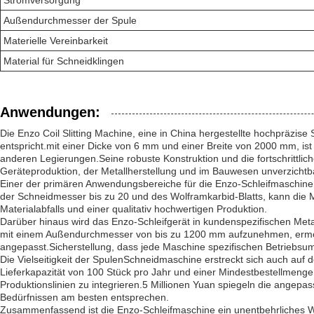
Stromversorgung
Außendurchmesser der Spule
Materielle Vereinbarkeit
Material für Schneidklingen
Anwendungen:
Die Enzo Coil Slitting Machine, eine in China hergestellte hochpräzis
entspricht.mit einer Dicke von 6 mm und einer Breite von 2000 mm, ist 
anderen Legierungen.Seine robuste Konstruktion und die fortschrittlich
Geräteproduktion, der Metallherstellung und im Bauwesen unverzichtba
Einer der primären Anwendungsbereiche für die Enzo-Schleifmaschine is
der Schneidmesser bis zu 20 und des Wolframkarbid-Blatts, kann die M
Materialabfalls und einer qualitativ hochwertigen Produktion.
Darüber hinaus wird das Enzo-Schleifgerät in kundenspezifischen Metal
mit einem Außendurchmesser von bis zu 1200 mm aufzunehmen, ermögl
angepasst.Sicherstellung, dass jede Maschine spezifischen Betriebsu
Die Vielseitigkeit der Spulen­Schneidmaschine erstreckt sich auch auf 
Lieferkapazität von 100 Stück pro Jahr und einer Mindestbestellmenge 
Produktionslinien zu integrieren.5 Millionen Yuan spiegeln die angep
Bedürfnissen am besten entsprechen.
Zusammenfassend ist die Enzo-Schleifmaschine ein unentbehrliches Wer