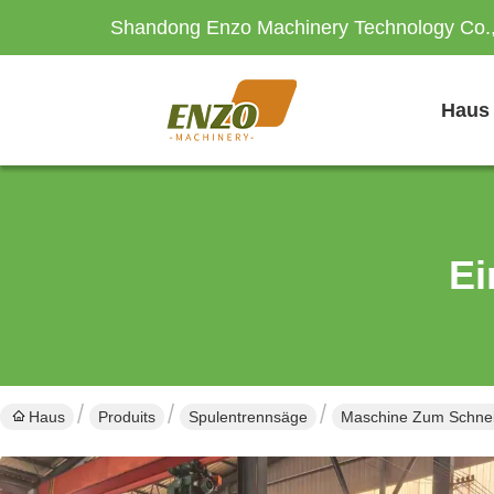
Shandong Enzo Machinery Technology Co.,
Haus
Ei
Haus
Produits
Spulentrennsäge
Maschine Zum Schneid