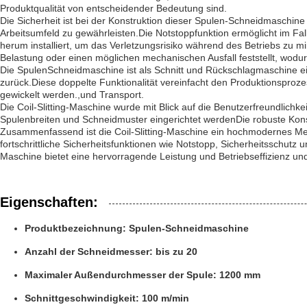
Produktqualität von entscheidender Bedeutung sind.
Die Sicherheit ist bei der Konstruktion dieser Spulen-Schneidmaschin
Arbeitsumfeld zu gewährleisten.Die Notstoppfunktion ermöglicht im F
herum installiert, um das Verletzungsrisiko während des Betriebs zu 
Belastung oder einen möglichen mechanischen Ausfall feststellt, wod
Die Spulen­Schneidmaschine ist als Schnitt­ und Rückschlagmaschine eing
zurück.Diese doppelte Funktionalität vereinfacht den Produktionspr
gewickelt werden.,und Transport.
Die Coil-Slitting-Maschine wurde mit Blick auf die Benutzerfreundlich
Spulenbreiten und Schneidmuster eingerichtet werdenDie robuste Konst
Zusammenfassend ist die Coil-Slitting-Maschine ein hochmodernes Metal
fortschrittliche Sicherheitsfunktionen wie Notstopp, Sicherheitsschutz
Maschine bietet eine hervorragende Leistung und Betriebseffizienz und 
Eigenschaften:
Produktbezeichnung: Spulen-Schneidmaschine
Anzahl der Schneidmesser: bis zu 20
Maximaler Außendurchmesser der Spule: 1200 mm
Schnittgeschwindigkeit: 100 m/min