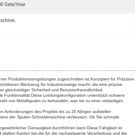
0 Sets/year
schine
, 
derner Produktionsumgebungen zugeschnitten ist.Konzipiert für Präzision
ichtbaren Werkzeug für Industriezweige macht, die eine präzise
i gleichzeitiger Sicherheit und Benutzerfreundlichkeit.
le Funktionalität.Diese Leistungskonfiguration unterstützt schwere
zahl von Metallspulen zu behandeln, was sie zu einer vielseitigen
en Anforderungen des Projekts bis zu 20 Klingen aufstellen
fizienz der Spulen-Schneidmaschine verbessert. Ob Sie schmale
rgewöhnlicher Genauigkeit durchführen kann.Diese Fähigkeit ist
 glatten Kanten bei.die für die nachgelagerte Verarbeitung und die