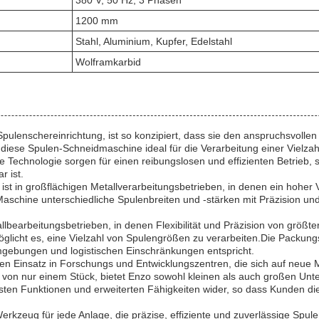
380 V, 50 Hz, 3 Phasen
1200 mm
Stahl, Aluminium, Kupfer, Edelstahl
Wolframkarbid
e Spulenschereinrichtung, ist so konzipiert, dass sie den anspruchsvol
diese Spulen-Schneidmaschine ideal für die Verarbeitung einer Vielzahl
e Technologie sorgen für einen reibungslosen und effizienten Betrieb, 
r ist.
t in großflächigen Metallverarbeitungsbetrieben, in denen ein hoher Vo
aschine unterschiedliche Spulenbreiten und -stärken mit Präzision un
lbearbeitungsbetrieben, in denen Flexibilität und Präzision von größte
icht es, eine Vielzahl von Spulengrößen zu verarbeiten.Die Packung
mgebungen und logistischen Einschränkungen entspricht.
den Einsatz in Forschungs­ und Entwicklungszentren, die sich auf neue 
von nur einem Stück, bietet Enzo sowohl kleinen als auch großen Unter
assten Funktionen und erweiterten Fähigkeiten wider, so dass Kunden d
kzeug für jede Anlage, die präzise, effiziente und zuverlässige Spule