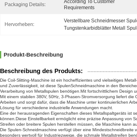
According To Customer 
Packaging Details:
Requirements
Verstellbare Schneidmesser Spu
Hervorheben:
Tungstenkarbidblätter Metall Sp
Produkt-Beschreibung
Beschreibung des Produkts:
Die Coil-Slitting-Maschine ist ein hocheffizientes und vielseitiges Me
und Zuverlässigkeit, ist diese Spulen­Schneidmaschine in den Bereic
Verarbeitung von Metallspulen benötigen.Mit fortschrittlichem Design un
Mit einem stabilen 380V, 50Hz, 3-Phasen-Stromversorgung liefert die Co
Arbeiten und sorgt dafür, dass die Maschine unter kontinuierlichen Arbe
Lösung für verschiedene industrielle Anwendungen macht.
Eine der herausragenden Eigenschaften dieses Metallspaltgeräts ist se
können.Diese Einstellbarkeit ermöglicht eine präzise Anpassung von Sc
Streifen oder breitere Spulen herstellen müssen, die Maschine kann a
Die Spulen-Schneidmaschine verfügt über eine Mindestschneidbreite vo
besonders wertvoll für Industriezweige, die schmale Metallstreifen be