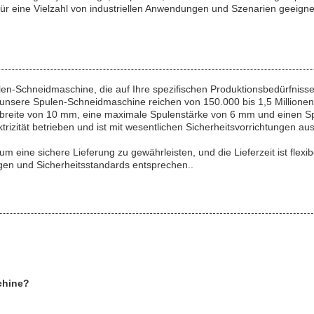
r eine Vielzahl von industriellen Anwendungen und Szenarien geeignet 
-Schneidmaschine, die auf Ihre spezifischen Produktionsbedürfnisse z
r unsere Spulen-Schneidmaschine reichen von 150.000 bis 1,5 Millione
hnittbreite von 10 mm, eine maximale Spulenstärke von 6 mm und ein
rizität betrieben und ist mit wesentlichen Sicherheitsvorrichtungen au
ine sichere Lieferung zu gewährleisten, und die Lieferzeit ist flexib
gen und Sicherheitsstandards entsprechen..
achine?