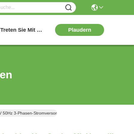
Plaudern
Treten Sie Mit Uns In Verbindung
ten
V 50Hz 3-Phasen-Stromversorgung Mit Wolframkarbidblättern