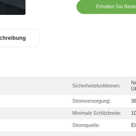
Erhalten Sie Best
chreibung
No
Sicherheitsfunktionen:
Üb
Stromversorgung:
38
Minimale Schlitzbreite:
1
Stromquelle:
El