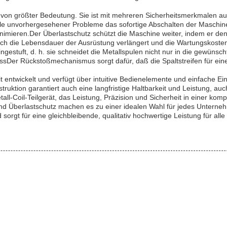
e von größter Bedeutung. Sie ist mit mehreren Sicherheitsmerkmalen au
alle unvorhergesehener Probleme das sofortige Abschalten der Maschi
minimieren.Der Überlastschutz schützt die Maschine weiter, indem er d
urch die Lebensdauer der Ausrüstung verlängert und die Wartungskoste
estuft, d. h. sie schneidet die Metallspulen nicht nur in die gewünscht
ozessDer Rückstoßmechanismus sorgt dafür, daß die Spaltstreifen für
keit entwickelt und verfügt über intuitive Bedienelemente und einfache
ruktion garantiert auch eine langfristige Haltbarkeit und Leistung, a
l-Coil-Teilgerät, das Leistung, Präzision und Sicherheit in einer kom
 und Überlastschutz machen es zu einer idealen Wahl für jedes Unterneh
sorgt für eine gleichbleibende, qualitativ hochwertige Leistung für al