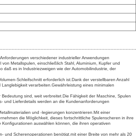
len Anforderungen verschiedener industrieller Anwendungen
 von Metallspulen, einschließlich Stahl, Aluminium, Kupfer und
so daß es in Industriezweigen wie der Automobilindustrie, der
lumen-Schleifschnitt erforderlich ist.Dank der verstellbaren Anzahl
d Langlebigkeit verarbeiten.Gewährleistung eines minimalen
r Bedeutung sind, weit verbreitet.Die Fähigkeit der Maschine, Spulen
s- und Lieferdetails werden an die Kundenanforderungen
Metallmaterialien und -legierungen konzentrieren.Mit einer
nehmen die Möglichkeit, dieses fortschrittliche Spulenscheren in ihre
ie Konfigurationen auswählen können, die ihren operativen
n- und Scherenoperationen benötigt.mit einer Breite von mehr als 20