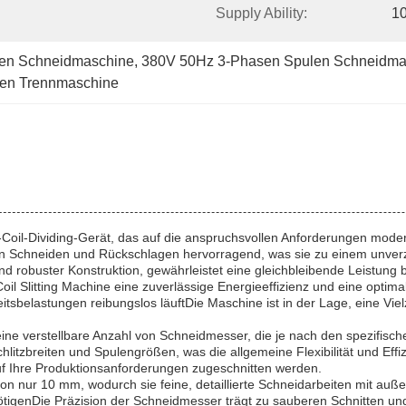
Supply Ability:
10
len Schneidmaschine
, 
380V 50Hz 3-Phasen Spulen Schneidma
ulen Trennmaschine
tall-Coil-Dividing-Gerät, das auf die anspruchsvollen Anforderungen mo
hen Schneiden und Rückschlagen hervorragend, was sie zu einem unverz
d robuster Konstruktion, gewährleistet eine gleichbleibende Leistung be
il Slitting Machine eine zuverlässige Energieeffizienz und eine optima
itsbelastungen reibungslos läuftDie Maschine ist in der Lage, eine Viel
ine verstellbare Anzahl von Schneidmesser, die je nach den spezifisch
hlitzbreiten und Spulengrößen, was die allgemeine Flexibilität und Ef
uf Ihre Produktionsanforderungen zugeschnitten werden.
n nur 10 mm, wodurch sie feine, detaillierte Schneidarbeiten mit auße
nötigenDie Präzision der Schneidmesser trägt zu sauberen Schnitten und