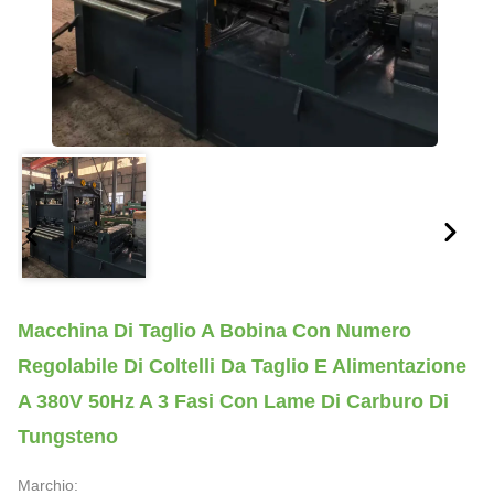
Macchina Di Taglio A Bobina Con Numero
Regolabile Di Coltelli Da Taglio E Alimentazione
A 380V 50Hz A 3 Fasi Con Lame Di Carburo Di
Tungsteno
Marchio: