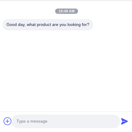
provincia dello Shandong, Cina
10:49 AM
Indirizzo della fabbrica
N. 553, Zhangbei Road, contea di Huantai, città di Zibo,
Good day, what product are you looking for?
provincia dello Shandong
Telefono
0086-18816168366
Buona qualità della Cina macchina di taglio della bobina
Fornitore. © di Copyright -2026 Shandong Enzo Machinery
Technology Co., Ltd. . Tutti i diritti riservati.
Norme sulla privacy
|
Mappa del sito