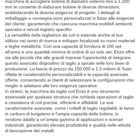
macchina di accogliere bobine di diametro esterno fino a 1.200
mm le consente di elaborare bobine di diverse dimensioni,
soddisfacendo le diverse esigenze di progetto. I dettagli di
imballaggio e consegna sono personalizzati in base alle esigenze
del cliente, garantendo che ciascuna macchina soddisfi ambienti
operativi e vincoli logistici specifici.
La versatilità della tagliatrice da coil si estende anche al suo
utilizzo nei centri di ricerca e sviluppo focalizzati su nuovi materiali
e leghe metalliche. Con una capacità di fornitura di 100 set
all'anno e una quantità minima di ordine di un solo set, Enzo offre
sia alle piccole che alle grandi imprese l'opportunità di integrare
questo avanzato dispositivo di taglio a spirale nelle loro linee di
produzione. La fascia di prezzo da 150.000 a 1,5 milioni di Yuan
riflette le caratteristiche personalizzabili e le capacità avanzate
offerte, consentendo ai clienti di selezionare le configurazioni che
meglio si adattano alle loro esigenze operative.
In sintesi, la macchina da taglio coil Enzo è uno strumento
essenziale per qualsiasi struttura che richieda operazioni di taglio
e cesoiatura di coil precise, efficienti e affidabili. Le sue
caratteristiche avanzate, come i coltelli di taglio regolabili, le lame
in carburo di tungsteno e l'ampia capacità della bobina, lo
rendono adatto a un'ampia gamma di applicazioni e scenari
industriali, garantendo elevata produttività e qualità nelle attività
di lavorazione dei metalli.