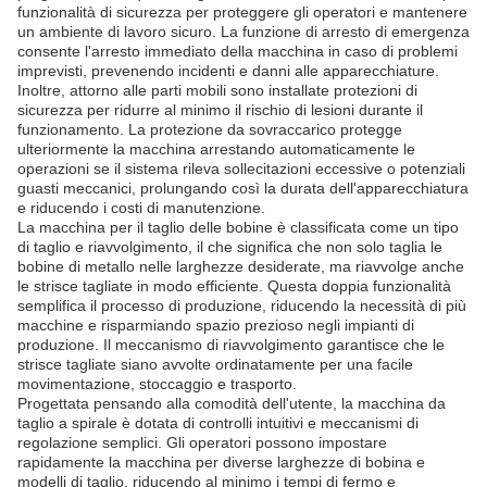
funzionalità di sicurezza per proteggere gli operatori e mantenere
un ambiente di lavoro sicuro. La funzione di arresto di emergenza
consente l'arresto immediato della macchina in caso di problemi
imprevisti, prevenendo incidenti e danni alle apparecchiature.
Inoltre, attorno alle parti mobili sono installate protezioni di
sicurezza per ridurre al minimo il rischio di lesioni durante il
funzionamento. La protezione da sovraccarico protegge
ulteriormente la macchina arrestando automaticamente le
operazioni se il sistema rileva sollecitazioni eccessive o potenziali
guasti meccanici, prolungando così la durata dell'apparecchiatura
e riducendo i costi di manutenzione.
La macchina per il taglio delle bobine è classificata come un tipo
di taglio e riavvolgimento, il che significa che non solo taglia le
bobine di metallo nelle larghezze desiderate, ma riavvolge anche
le strisce tagliate in modo efficiente. Questa doppia funzionalità
semplifica il processo di produzione, riducendo la necessità di più
macchine e risparmiando spazio prezioso negli impianti di
produzione. Il meccanismo di riavvolgimento garantisce che le
strisce tagliate siano avvolte ordinatamente per una facile
movimentazione, stoccaggio e trasporto.
Progettata pensando alla comodità dell'utente, la macchina da
taglio a spirale è dotata di controlli intuitivi e meccanismi di
regolazione semplici. Gli operatori possono impostare
rapidamente la macchina per diverse larghezze di bobina e
modelli di taglio, riducendo al minimo i tempi di fermo e