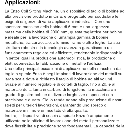
Applicazioni:
La Enzo Coil Slitting Machine, un dispositivo di taglio di bobine ad
alta precisione prodotto in Cina, è progettato per soddisfare le
esigenti esigenze di varie applicazioni industriali. Con uno
spessore massimo della bobina di 6 mm e una larghezza
massima della bobina di 2000 mm, questa tagliatrice per bobine
è ideale per la lavorazione di un'ampia gamma di bobine
metalliche, tra cui acciaio, alluminio, rame e altre leghe. La sua
struttura robusta e la tecnologia avanzata garantiscono un
funzionamento regolare ed efficiente, rendendolo indispensabile
in settori quali la produzione automobilistica, la produzione di
elettrodomestici, la fabbricazione di metalli e l'edilizia.
Una delle principali occasioni di applicazione della macchina da
taglio a spirale Enzo è negli impianti di lavorazione dei metalli su
larga scala dove è richiesto il taglio di bobine ad alti volumi.
Grazie al numero regolabile di coltelli di taglio, fino a 20, e al
materiale della lama in carburo di tungsteno, la macchina è in
grado di gestire bobine di diverse larghezze e spessori con
precisione e durata. Ciò lo rende adatto alla produzione di nastri
stretti per ulteriori lavorazioni, garantendo uno spreco di
materiale minimo e un risultato di alta qualità.
Inoltre, il dispositivo di cesoia a spirale Enzo è ampiamente
utilizzato nelle officine di lavorazione dei metalli personalizzate
dove flessibilità e precisione sono fondamentali. La capacità della