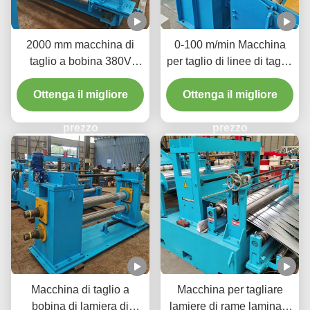
2000 mm macchina di
0-100 m/min Macchina
taglio a bobina 380V
per taglio di linee di taglio
50Hz 3 fasi aumentare la
di bobine per tagliare
disponibilità del materiale
Ottenga il migliore
bobine di metallo di
Ottenga il migliore
grandi dimensioni in
prezzo
strisce più strette
prezzo
Macchina di taglio a
Macchina per tagliare
bobina di lamiera di
lamiere di rame laminata