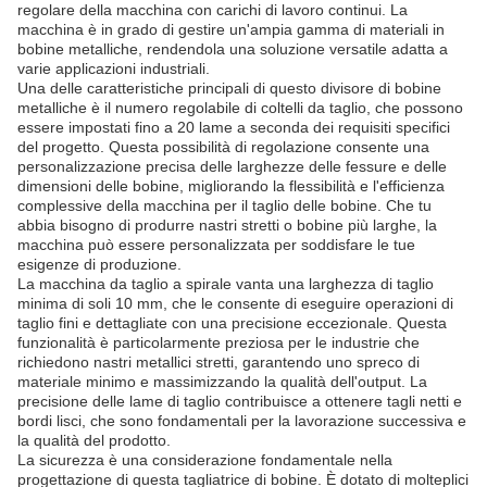
regolare della macchina con carichi di lavoro continui. La
macchina è in grado di gestire un'ampia gamma di materiali in
bobine metalliche, rendendola una soluzione versatile adatta a
varie applicazioni industriali.
Una delle caratteristiche principali di questo divisore di bobine
metalliche è il numero regolabile di coltelli da taglio, che possono
essere impostati fino a 20 lame a seconda dei requisiti specifici
del progetto. Questa possibilità di regolazione consente una
personalizzazione precisa delle larghezze delle fessure e delle
dimensioni delle bobine, migliorando la flessibilità e l'efficienza
complessive della macchina per il taglio delle bobine. Che tu
abbia bisogno di produrre nastri stretti o bobine più larghe, la
macchina può essere personalizzata per soddisfare le tue
esigenze di produzione.
La macchina da taglio a spirale vanta una larghezza di taglio
minima di soli 10 mm, che le consente di eseguire operazioni di
taglio fini e dettagliate con una precisione eccezionale. Questa
funzionalità è particolarmente preziosa per le industrie che
richiedono nastri metallici stretti, garantendo uno spreco di
materiale minimo e massimizzando la qualità dell'output. La
precisione delle lame di taglio contribuisce a ottenere tagli netti e
bordi lisci, che sono fondamentali per la lavorazione successiva e
la qualità del prodotto.
La sicurezza è una considerazione fondamentale nella
progettazione di questa tagliatrice di bobine. È dotato di molteplici