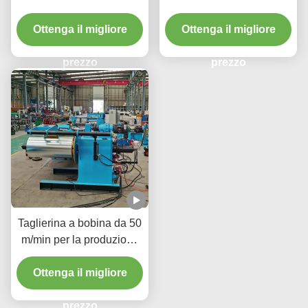
controllo della tensione
a freddo a velocità di 200
1600 mm Spessore della
Ottenga il migliore
Ottenga il migliore
M/min
bobina 3 mm 120 m/min
Velocità di taglio
prezzo
prezzo
Taglierina a bobina da 50
m/min per la produzione
di componenti metallici di
precisione per l'industria
Ottenga il migliore
automobilistica
prezzo