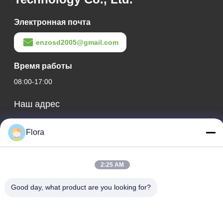
Электронная почта
enzosd2005@gmail.com
Время работы
08:00-17:00
Наш адрес
Адрес компании
Flora
No 599, Zhangbei Road, Huantai County, город Зибо,
провинция Шаньдун, Китай
2:25 AM
Адрес фабрики
No 553, улица Чжанбэй, округ Хуантай, город Зибо,
Good day, what product are you looking for?
провинция Шаньдун
Телефон