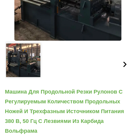
Машина Для Продольной Резки Рулонов С
Регулируемым Количеством Продольных
Ножей И Трехфазным Источником Питания
380 В, 50 Гц С Лезвиями Из Карбида
Вольфрама