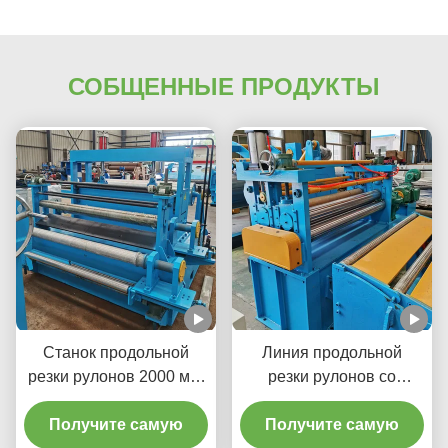
СОБЩЕННЫЕ ПРОДУКТЫ
Станок продольной
Линия продольной
резки рулонов 2000 мм,
резки рулонов со
380 В, 50 Гц, 3 фазы,
скоростью 0-100 м/мин
увеличение доступности
Получите самую
для резки больших
Получите самую