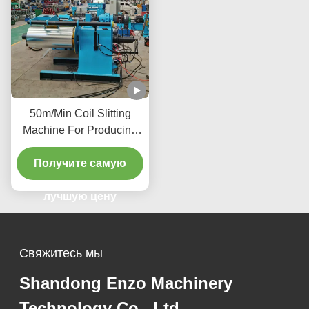
50m/Min Coil Slitting
Machine For Producing
Precise Metal
Components Vehicle
Получите самую
Manufacturing Industry
лучшую цену
Свяжитесь мы
Shandong Enzo Machinery
Technology Co., Ltd.