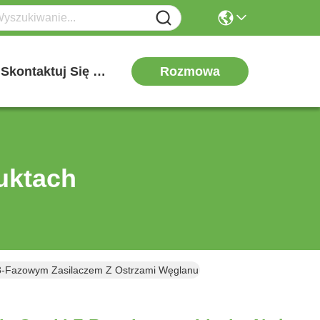
Rozmowa
Skontaktuj Się Z Nami
uktach
 3-Fazowym Zasilaczem Z Ostrzami Węglanu Wolframu