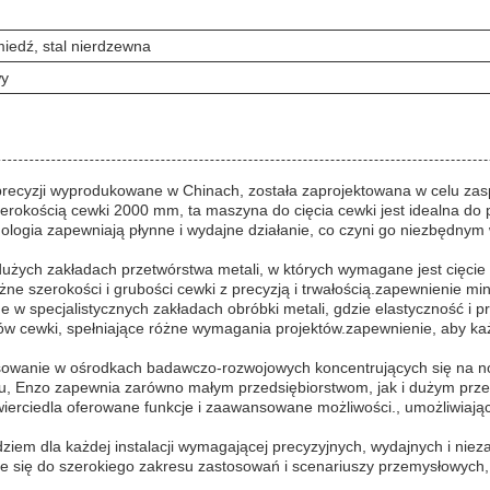
miedź, stal nierdzewna
wy
j precyzji wyprodukowane w Chinach, została zaprojektowana w celu z
kością cewki 2000 mm, ta maszyna do cięcia cewki jest idealna do pr
ologia zapewniają płynne i wydajne działanie, co czyni go niezbędnym
ych zakładach przetwórstwa metali, w których wymagane jest cięcie ce
e szerokości i grubości cewki z precyzją i trwałością.zapewnienie mini
 w specjalistycznych zakładach obróbki metali, gdzie elastyczność i 
w cewki, spełniające różne wymagania projektów.zapewnienie, aby każ
osowanie w ośrodkach badawczo-rozwojowych koncentrujących się na n
awu, Enzo zapewnia zarówno małym przedsiębiorstwom, jak i dużym pr
wierciedla oferowane funkcje i zaawansowane możliwości., umożliwiając
em dla każdej instalacji wymagającej precyzyjnych, wydajnych i nieza
je się do szerokiego zakresu zastosowań i scenariuszy przemysłowych