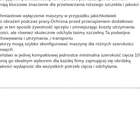
ją kluczowe znaczenie dla przetwarzania niższego szczebla i jakości
ychmiastowe wyłączenie maszyny w przypadku jakichkolwiek
ko obrażeń podczas pracy.Ochrona przed przeciążeniem dodatkowo
c w ten sposób żywotność sprzętu i zmniejszając koszty utrzymania.
kości, ale również skutecznie odchyla taśmy szczeliny.Ta podwójna
howywania i utrzymania.,i transportu.
ratorzy mogą szybko skonfigurować maszynę dla różnych szerokości
łowych.
zeństwo w jednej kompaktowej jednostce.minimalna szerokość cięcia 10
nią go idealnym wyborem dla każdej firmy zajmującej się obróbką
akości wydajność dla wszystkich potrzeb cięcia i odchylania.