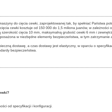
 maszyny do cięcia cewki, zaprojektowanej tak, by spełniać Państwa p
ia cewki kosztuje od 150 000 do 1,5 miliona juanów, w zależności od 
ą szerokość cięcia 10 mm, maksymalną grubość cewki 6 mm i zewnętr
osażona w niezbędne elementy bezpieczeństwa, w tym zatrzymanie aw
czną dostawę, a czas dostawy jest elastyczny, w oparciu o specyfika
andardy bezpieczeństwa.
cewki?
i od specyfikacji i konfiguracji.