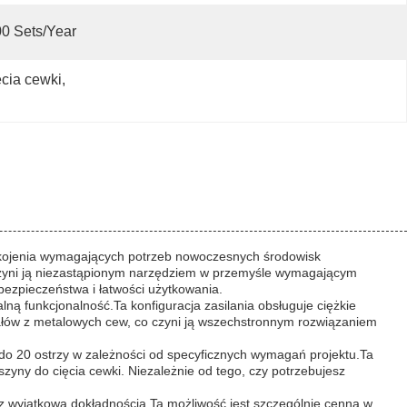
0 Sets/year
cia cewki
, 
okojenia wymagających potrzeb nowoczesnych środowisk
o czyni ją niezastąpionym narzędziem w przemyśle wymagającym
ezpieczeństwa i łatwości użytkowania.
 funkcjonalność.Ta konfiguracja zasilania obsługuje ciężkie
iałów z metalowych cew, co czyni ją wszechstronnym rozwiązaniem
 do 20 ostrzy w zależności od specyficznych wymagań projektu.Ta
zyny do cięcia cewki. Niezależnie od tego, czy potrzebujesz
 wyjątkową dokładnością.Ta możliwość jest szczególnie cenna w