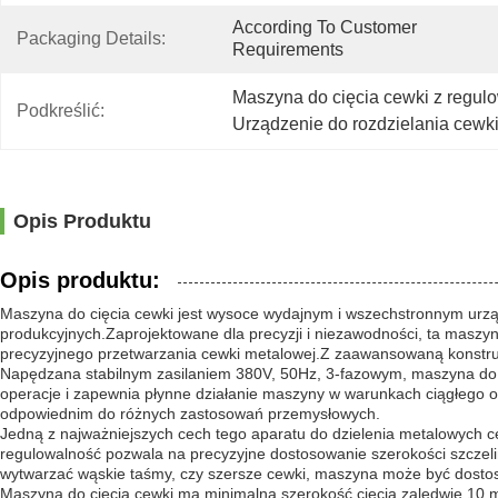
According To Customer 
Packaging Details:
Requirements
Maszyna do cięcia cewki z regul
Podkreślić:
Urządzenie do rozdzielania cewk
Opis Produktu
Opis produktu:
Maszyna do cięcia cewki jest wysoce wydajnym i wszechstronnym urz
produkcyjnych.Zaprojektowane dla precyzji i niezawodności, ta maszy
precyzyjnego przetwarzania cewki metalowej.Z zaawansowaną konstrukc
Napędzana stabilnym zasilaniem 380V, 50Hz, 3-fazowym, maszyna do ci
operacje i zapewnia płynne działanie maszyny w warunkach ciągłego 
odpowiednim do różnych zastosowań przemysłowych.
Jedną z najważniejszych cech tego aparatu do dzielenia metalowych c
regulowalność pozwala na precyzyjne dostosowanie szerokości szczelin
wytwarzać wąskie taśmy, czy szersze cewki, maszyna może być dosto
Maszyna do cięcia cewki ma minimalną szerokość cięcia zaledwie 10 