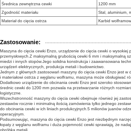
Średnica zewnętrzna cewki
1200 mm
Zgodność materiału
Stal, aluminium, 
Materiał do cięcia ostrza
Karbid wolframo
Zastosowanie:
Maszyna do cięcia cewki Enzo, urządzenie do cięcia cewki o wysokie
przemysłowych.Z maksymalną grubością cewki 6 mm i maksymalną szero
miedzi i innych stopów.Jego solidna konstrukcja i zaawansowana techn
urządzeń elektrycznych, produkcja metali i budownictwo.
Jednym z głównych zastosowań maszyny do cięcia cewki Enzo jest w duż
i materiałowi ostrza z węglanu wolframu, maszyna może obsługiwać różn
Dodatkowo urządzenie do obcinania cewki Enzo jest szeroko stosowane
średnic cewki do 1200 mm pozwala na przetwarzanie różnych rozmiaró
logistyczne.
Wszechstronność maszyny do cięcia cewki obejmuje również jej zast
zestawów rocznie i minimalną ilością zamówienia tylko jednego zest
do obcinania cewki w ich liniach produkcyjnych.5 milionów juanów odz
operacyjnym.
Podsumowując, maszyna do cięcia cewki Enzo jest niezbędnym narzędzi
łopaty z węglanu wolframu i duża pojemność cewki sprawiają, że nada
obróbką metali.