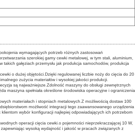
aspokojenia wymagających potrzeb różnych zastosowań
zetwarzania szerokiej gamy cewki metalowej, w tym stali, aluminium,
 w takich gałęziach przemysłu jak produkcja samochodów, produkcja
wki o dużej objętości.Dzięki regulowanej liczbie noży do cięcia do 20
malnego zużycia materiałów i wysokiej jakości produkcji.
precyzja są najważniejsze.Zdolność maszyny do obsługi zewnętrznych
da maszyna spełniała określone środowiska operacyjne i ograniczenia
owych materiałach i stopniach metalowych.Z możliwością dostaw 100
zedsiębiorstwom możliwość integracji tego zaawansowanego urządzenia
 klientom wybór konfiguracji najlepiej odpowiadających ich potrzebom
wodnych operacji cięcia cewki.o pojemności nieprzekraczającej 10 W,
, zapewniając wysoką wydajność i jakość w pracach związanych z