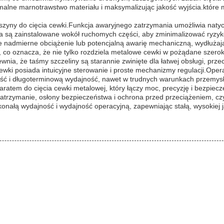
ne marnotrawstwo materiału i maksymalizując jakość wyjścia.które ma
szyny do cięcia cewki.Funkcja awaryjnego zatrzymania umożliwia nat
 są zainstalowane wokół ruchomych części, aby zminimalizować ryzy
e nadmierne obciążenie lub potencjalną awarię mechaniczną, wydłużają
ia, co oznacza, że nie tylko rozdziela metalowe cewki w pożądane szero
a, że taśmy szczeliny są starannie zwinięte dla łatwej obsługi, przec
wki posiada intuicyjne sterowanie i proste mechanizmy regulacji.Ope
ałość i długoterminową wydajność, nawet w trudnych warunkach przemys
atem do cięcia cewki metalowej, który łączy moc, precyzję i bezpiec
trzymanie, osłony bezpieczeństwa i ochrona przed przeciążeniem, czy
konałą wydajność i wydajność operacyjną, zapewniając stałą, wysokiej j