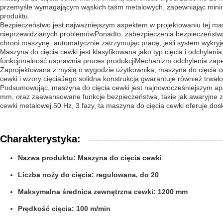
przemyśle wymagającym wąskich taśm metalowych, zapewniając minimal
produktu.
Bezpieczeństwo jest najważniejszym aspektem w projektowaniu tej ma
nieprzewidzianych problemówPonadto, zabezpieczenia bezpieczeństwa
chroni maszynę, automatycznie zatrzymując pracę, jeśli system wykryj
Maszyna do cięcia cewki jest klasyfikowana jako typ cięcia i odchylan
funkcjonalność usprawnia proces produkcjiMechanizm odchylenia zapewni
Zaprojektowana z myślą o wygodzie użytkownika, maszyna do cięcia ce
cewki i wzory cięciaJego solidna konstrukcja gwarantuje również trw
Podsumowując, maszyna do cięcia cewki jest najnowocześniejszym apar
mm, oraz zaawansowane funkcje bezpieczeństwa, takie jak awaryjne za
cewki metalowej.50 Hz, 3 fazy, ta maszyna do cięcia cewki oferuje dos
Charakterystyka:
Nazwa produktu: Maszyna do cięcia cewki
Liczba noży do cięcia: regulowana, do 20
Maksymalna średnica zewnętrzna cewki: 1200 mm
Prędkość cięcia: 100 m/min