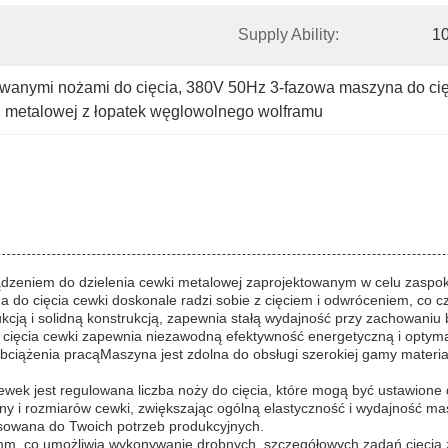
Supply Ability:
10
owanymi nożami do cięcia
, 
380V 50Hz 3-fazowa maszyna do cię
i metalowej z łopatek węglowolnego wolframu
ądzeniem do dzielenia cewki metalowej zaprojektowanym w celu zasp
na do cięcia cewki doskonale radzi sobie z cięciem i odwróceniem, c
ją i solidną konstrukcją, zapewnia stałą wydajność przy zachowaniu b
ęcia cewki zapewnia niezawodną efektywność energetyczną i optymalną
obciążenia pracąMaszyna jest zdolna do obsługi szerokiej gamy mater
ewek jest regulowana liczba noży do cięcia, które mogą być ustawione
y i rozmiarów cewki, zwiększając ogólną elastyczność i wydajność mas
sowana do Twoich potrzeb produkcyjnych.
mm, co umożliwia wykonywanie drobnych, szczegółowych zadań cięcia z