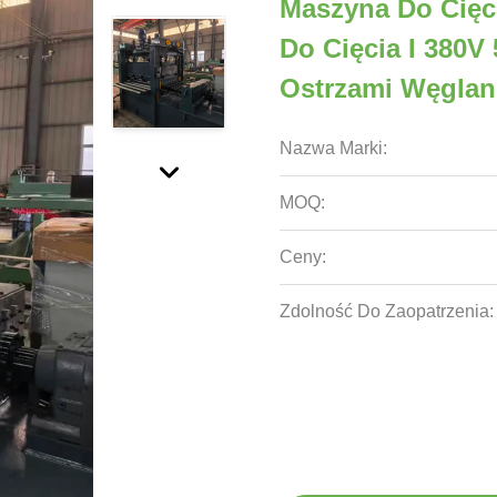
Maszyna Do Cięc
Do Cięcia I 380V
Ostrzami Węgla
Nazwa Marki:
MOQ:
Ceny:
Zdolność Do Zaopatrzenia: