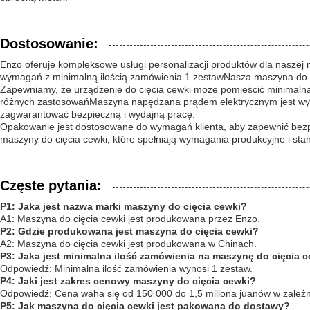
Dostosowanie:
Enzo oferuje kompleksowe usługi personalizacji produktów dla naszej
wymagań z minimalną ilością zamówienia 1 zestawNasza maszyna do cięc
Zapewniamy, że urządzenie do cięcia cewki może pomieścić minimaln
różnych zastosowańMaszyna napędzana prądem elektrycznym jest wyp
zagwarantować bezpieczną i wydajną pracę.
Opakowanie jest dostosowane do wymagań klienta, aby zapewnić bezpie
maszyny do cięcia cewki, które spełniają wymagania produkcyjne i st
Częste pytania:
P1: Jaka jest nazwa marki maszyny do cięcia cewki?
A1: Maszyna do cięcia cewki jest produkowana przez Enzo.
P2: Gdzie produkowana jest maszyna do cięcia cewki?
A2: Maszyna do cięcia cewki jest produkowana w Chinach.
P3: Jaka jest minimalna ilość zamówienia na maszynę do cięcia 
Odpowiedź: Minimalna ilość zamówienia wynosi 1 zestaw.
P4: Jaki jest zakres cenowy maszyny do cięcia cewki?
Odpowiedź: Cena waha się od 150 000 do 1,5 miliona juanów w zależnośc
P5: Jak maszyna do cięcia cewki jest pakowana do dostawy?