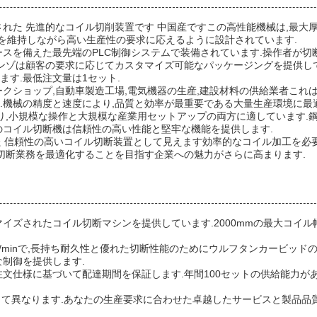
れた 先進的なコイル切削装置です 中国産ですこの高性能機械は,最大厚
質を維持しながら高い生産性の要求に応えるように設計されています.
スを備えた最先端のPLC制御システムで装備されています.操作者が切
エンゾは顧客の要求に応じてカスタマイズ可能なパッケージングを提供し
ます.最低注文量は1セット.
クショップ,自動車製造工場,電気機器の生産,建設材料の供給業者これは
機械の精度と速度により,品質と効率が最重要である大量生産環境に最適
より,小規模な操作と大規模な産業用セットアップの両方に適しています
のコイル切断機は信頼性の高い性能と堅牢な機能を提供します.
わせた 信頼性の高いコイル切断装置として見えます効率的なコイル加工を
切断業務を最適化することを目指す企業への魅力がさらに高まります.
ズされたコイル切断マシンを提供しています.2000mmの最大コイル幅
/minで,長持ち耐久性と優れた切断性能のためにウルフタンカービッド
制御を提供します.
文仕様に基づいて配達期間を保証します.年間100セットの供給能力があ
よって異なります.あなたの生産要求に合わせた卓越したサービスと製品品