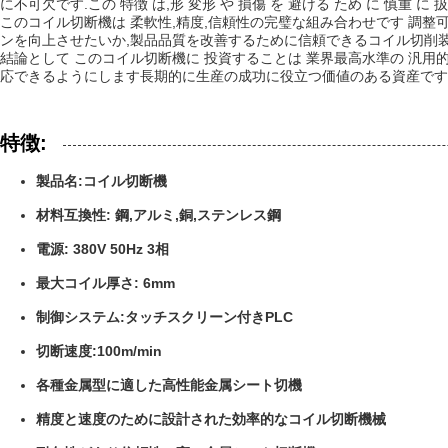
に不可欠です.この 特徴 は,形 変形 や 損傷 を 避ける ため に 慎重 に 扱
このコイル切断機は 柔軟性,精度,信頼性の完璧な組み合わせです 調
ンを向上させたいか,製品品質を改善するために信頼できるコイル切削
結論として このコイル切断機に 投資することは 業界最高水準の 汎用
応できるようにします長期的に生産の成功に役立つ価値のある資産です
特徴:
製品名:コイル切断機
材料互換性: 鋼,アルミ,銅,ステンレス鋼
電源: 380V 50Hz 3相
最大コイル厚さ: 6mm
制御システム:タッチスクリーン付きPLC
切断速度:100m/min
各種金属型に適した高性能金属シート切機
精度と速度のために設計された効率的なコイル切断機械