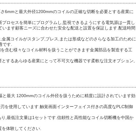
さ6mmと最大外径1200mmのコイルの正確な切断を必要とする産業に
断プロセスを簡単にプログラムし,監視できるようにする電気源は一貫し
ています顧客ニーズに合わせた安全な配送と設置を保証します.配送時間
,金属コイルがスタンプ,プレス,または形成などのさらなる加工のために
です.
.鋼を含む様々なコイル材料を扱うことができます金属部品を製造する工
必要とするあらゆる産業にとって不可欠な機器です柔軟な注文オプション,
と最大 1200mmのコイル外径を扱うために精度に設計されています効
の刃を使用しています.触覚画面インターフェイス付きの高度なPLC制御
り,最低注文量は1セットです.信頼性と高性能なコイル切断機を中国か
質を体験してください.