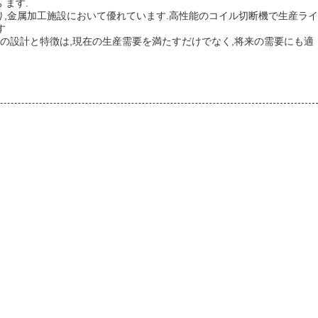
 ます.
り,金属加工施設において優れています.高性能のコイル切断機で生産ライ
す
その設計と特徴は,現在の生産需要を満たすだけでなく,将来の需要にも適