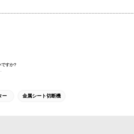
いですか?
.
ター
金属シート切断機