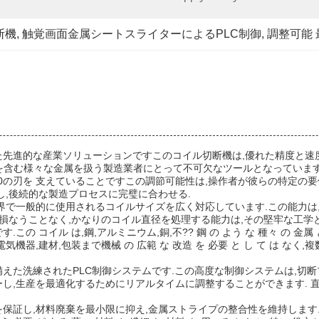
断機
, 
触覚画面金属シートスライターによるPLC制御
, 
調整可能 
た先進的な産業ソリューションですこのコイル切断機は,優れた精度と速
steelを含む様々な金属を扱う製造業者にとって不可欠なツールとなっています
20の刃を 支えていることですこの調節可能性は,操作者が彼らの特定の
し,後続的な製造プロセスに完璧に合わせる.
,業界で一般的に使用されるコイルサイズを広く対応しています.この能力
を損なうことなく,かなりのコイル直径を処理する能力は,その堅牢な工学
です.この コイル は,鋼,アルミニウム,銅,不?? 鋼 の よう な 種々 の 金属
材,包装まで機械 の 広範 な 改造 を 必要 と し て は なく,複数の 
えた洗練されたPLC制御システムです.この高度な制御システムは,切
し,生産を最適化するためにリアルタイムに調整することができます. 
を保証し,材料廃棄を最小限に抑え,金属ストライプの整合性を維持しま