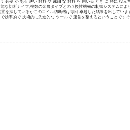
う 必要 が ある 薄い 材料 や 繊細 な 材料 を 用いる とき に 特に 役立ち
整可能な切断ナイフ,複数の金属タイプとの互換性機械の制御システムによ
装置を探しているかこのコイル切断機は毎回 卓越した結果を出していま
的で効率的で 技術的に先進的な ツールで 運営を整えるということです