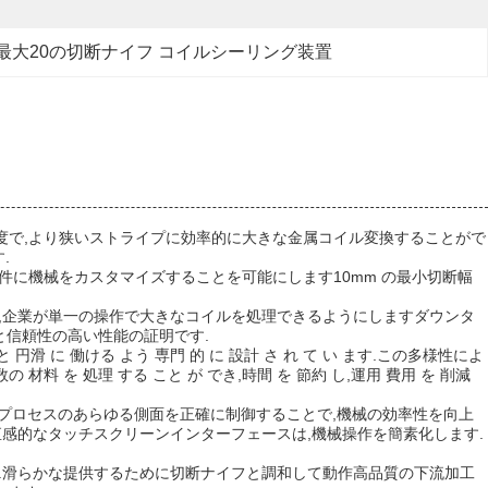
最大20の切断ナイフ コイルシーリング装置
度で,より狭いストライプに効率的に大きな金属コイル変換することがで
.
要件に機械をカスタマイズすることを可能にします10mm の最小切断幅
は,企業が単一の操作で大きなコイルを処理できるようにしますダウンタ
と信頼性の高い性能の証明です.
 と 円滑 に 働ける よう 専門 的 に 設計 さ れ て い ます.この多様性によ
材料 を 処理 する こと が でき,時間 を 節約 し,運用 費用 を 削減
断プロセスのあらゆる側面を正確に制御することで,機械の効率性を向上
直感的なタッチスクリーンインターフェースは,機械操作を簡素化します.
す.滑らかな提供するために切断ナイフと調和して動作高品質の下流加工