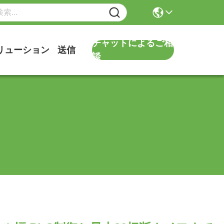
チャットによるご相
リューション
送信
談