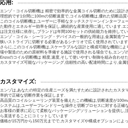
応用:
エンゾ・コイル切断機は 精密で効率的な金属コイル切断のために設計さ
理想的です1分間に100mの切断速度で,コイル切断機は,優れた切断品
このコイル切断機は,ユーザーに手軽なタッチスクリーンインターフェー
た動作とエネルギー効率を保証し,継続的な産業使用に適しています.
は注文仕様に依存し,ブランドは年間100セットの供給能力を維持してい
エンゾ・コイル・シーリング・デバイスの一般的な用途は,金属製造ワー
狭いストライプに切断する必要があるシナリオで広く使用されています.
さらに,このコイル切断機は,スケーラブルな設計と構成可能な機能に
場や製造のための原材料を準備する施設で使用される場合でも,エンゾ
Enzoのコイル切断機は 精度,速度,そして使いやすい制御を組み合
カスタマイズ可能なパッケージング,信頼性の高い配達時間により,金属
カスタマイズ:
エンゾは,あなたの特定の生産ニーズを満たすために設計されたカスタマイ
率的で正確な切断作業を保証します.
高品質のコイルシェーリング装置を備えたこの機械は,切断速度が100m
システムは,ユーザーフレンドリーな操作と切断プロセスに対する正確な
お客様の要求に応じて柔軟なパッケージングソリューションを提供し,注
ら直送することにコミットしています
価格が15万円から150万元までで,カスタマイズや構成オプションに