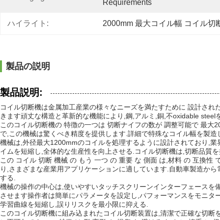
Requirements
ハイライト:
2000mm 最大コイル幅 コイル切
製品の説明
製品説明:
コイル切断機は金属加工産業の様々なニーズを満たすために 設計され
きます頑丈な構造と革新的な機能により,鋼,アルミ,銅,不oxidable 
このコイル切断機の 特徴の一つは 切断ナイフの数が 調整可能で 最大
で,この機械は驚くべき精度を提供します.詳細で特殊なコイル幅を製造
機械は,外径最大1200mmのコイルを処理するように設計されており
イムを短縮し,全体的な生産性を向上させる.コイル切断機は,切断品質
この コイル 切断 機械 の もう 一つ の 重要 な 側面 は,材料 の 互換性 
り,さまざまな産業用アプリケーションに適しています.自動車製造から電気機器,建
する.
機械の操作の中心は,使いやすいタッチスクリーンインターフェースを備
させます操作者は簡単にパラメータを設定し,パフォーマンスをモニター
学習曲線を短縮し,誤りリスクを最小限に抑える.
このコイル切断機に組み込まれたコイル切断装置は,清潔で正確な切断