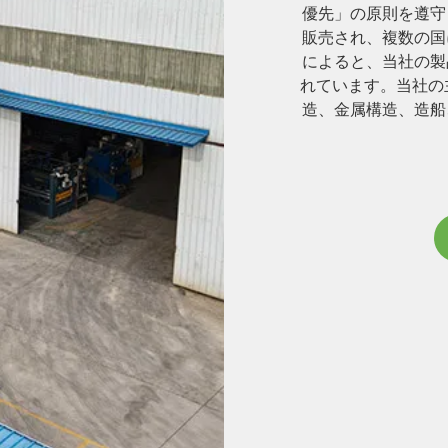
優先」の原則を遵守
販売され、複数の国
によると、当社の製
れています。当社の
造、金属構造、造船
よび流通に適してい
作られた板金部品、
って切断された部品
レベリングシャー、
れ、コイルから金属
み重ねるために使用
鋼、ブリキ、ステン
属材料の処理に適し
またはストリップ切