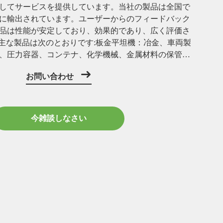
してサービスを提供しています。当社の製品は全国で
に輸出されています。ユーザーからのフィードバック
品は性能が安定しており、効果的であり、広く評価さ
主な製品は次のとおりです:板金平坦機：冶金、車両製
、圧力容器、コンテナ、化学機械、金属材料の保管お
ます。この機械は、普通炭素鋼、高強度板、爆着板で
お問い合わせ
およびCNCフレーム、パンチング、レーザー切断によ
を平坦にするように設計されています。板金矯正機：
アンコイルライン、またはクロス切断ラインとも呼ば
シートをアンコイル、平坦化、長さに切断、および積
今雑談しなさい
されます。冷間圧延および熱間圧延炭素鋼、シリコン
レス鋼、および表面コーティングされたさまざまな金
ています。コイルスリッター：スリッティングライン
断機とも呼ばれ、この装置は主に亜鉛メッキ鉄、シリ
コン鋼...