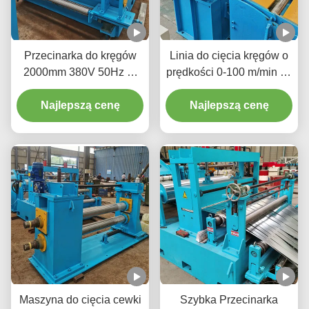
Przecinarka do kręgów
Linia do cięcia kręgów o
2000mm 380V 50Hz 3-
prędkości 0-100 m/min do
fazowa Zwiększa
cięcia dużych kręgów
Dostępność Materiału
Najlepszą cenę
metalowych na węższe
Najlepszą cenę
paski
Maszyna do cięcia cewki
Szybka Przecinarka