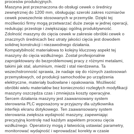
procesów produkcyjnych.
Maszyna jest przeznaczona do obsługi cewek o średnicy
zewnętrznej do 1200 mm, obsługując szeroki zakres rozmiarów
cewek powszechnie stosowanych w przemyśle. Dzięki tej
możliwości firmy mogą przetwarzać duże zwoje w jednej operacji,
redukując przestoje i zwiększając ogólną produktywność.
Zdolność maszyny do cięcia cewek w zakresie obróbki cewek o
znacznych średnicach bez utraty jakości cięcia jest dowodem
solidnej konstrukcji i niezawodnego działania.
Kompatybilność materiałowa to kolejny kluczowy aspekt tej
maszyny do cięcia wzdłużnego. Został profesjonalnie
zaprojektowany do bezproblemowej pracy z różnymi metalami,
takimi jak stal, aluminium, miedź i stal nierdzewna. Ta
wszechstronność sprawia, że ​​nadaje się do różnych zastosowań
przemysłowych, od produkcji samochodów po urządzenia
elektryczne, materiały budowlane i opakowania. Możliwość
obróbki wielu materiałów bez konieczności rozległych modyfikacji
maszyny oszczędza czas i zmniejsza koszty operacyjne.
Sercem działania maszyny jest zaawansowany system
sterowania PLC wyposażony w przyjazny dla użytkownika
interfejs ekranu dotykowego. Ten zaawansowany system
sterowania zwiększa wydajność maszyny, zapewniając
precyzyjną kontrolę nad każdym aspektem procesu cięcia
wzdłużnego. Operatorzy mogą z łatwością ustawiać parametry,
monitorować wydajność i wprowadzać korekty w czasie