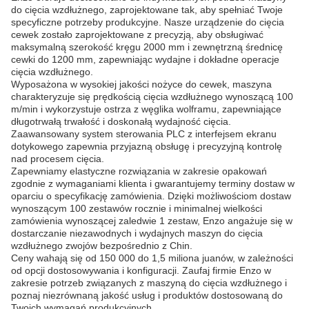
do cięcia wzdłużnego, zaprojektowane tak, aby spełniać Twoje
specyficzne potrzeby produkcyjne. Nasze urządzenie do cięcia
cewek zostało zaprojektowane z precyzją, aby obsługiwać
maksymalną szerokość kręgu 2000 mm i zewnętrzną średnicę
cewki do 1200 mm, zapewniając wydajne i dokładne operacje
cięcia wzdłużnego.
Wyposażona w wysokiej jakości nożyce do cewek, maszyna
charakteryzuje się prędkością cięcia wzdłużnego wynoszącą 100
m/min i wykorzystuje ostrza z węglika wolframu, zapewniające
długotrwałą trwałość i doskonałą wydajność cięcia.
Zaawansowany system sterowania PLC z interfejsem ekranu
dotykowego zapewnia przyjazną obsługę i precyzyjną kontrolę
nad procesem cięcia.
Zapewniamy elastyczne rozwiązania w zakresie opakowań
zgodnie z wymaganiami klienta i gwarantujemy terminy dostaw w
oparciu o specyfikację zamówienia. Dzięki możliwościom dostaw
wynoszącym 100 zestawów rocznie i minimalnej wielkości
zamówienia wynoszącej zaledwie 1 zestaw, Enzo angażuje się w
dostarczanie niezawodnych i wydajnych maszyn do cięcia
wzdłużnego zwojów bezpośrednio z Chin.
Ceny wahają się od 150 000 do 1,5 miliona juanów, w zależności
od opcji dostosowywania i konfiguracji. Zaufaj firmie Enzo w
zakresie potrzeb związanych z maszyną do cięcia wzdłużnego i
poznaj niezrównaną jakość usług i produktów dostosowaną do
Twoich wymagań produkcyjnych.