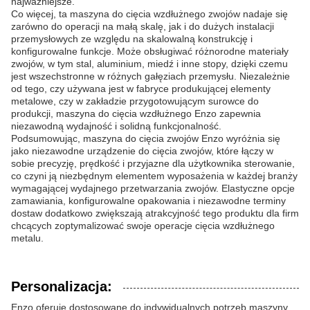
najważniejsze.
Co więcej, ta maszyna do cięcia wzdłużnego zwojów nadaje się
zarówno do operacji na małą skalę, jak i do dużych instalacji
przemysłowych ze względu na skalowalną konstrukcję i
konfigurowalne funkcje. Może obsługiwać różnorodne materiały
zwojów, w tym stal, aluminium, miedź i inne stopy, dzięki czemu
jest wszechstronne w różnych gałęziach przemysłu. Niezależnie
od tego, czy używana jest w fabryce produkującej elementy
metalowe, czy w zakładzie przygotowującym surowce do
produkcji, maszyna do cięcia wzdłużnego Enzo zapewnia
niezawodną wydajność i solidną funkcjonalność.
Podsumowując, maszyna do cięcia zwojów Enzo wyróżnia się
jako niezawodne urządzenie do cięcia zwojów, które łączy w
sobie precyzję, prędkość i przyjazne dla użytkownika sterowanie,
co czyni ją niezbędnym elementem wyposażenia w każdej branży
wymagającej wydajnego przetwarzania zwojów. Elastyczne opcje
zamawiania, konfigurowalne opakowania i niezawodne terminy
dostaw dodatkowo zwiększają atrakcyjność tego produktu dla firm
chcących zoptymalizować swoje operacje cięcia wzdłużnego
metalu.
Personalizacja:
Enzo oferuje dostosowane do indywidualnych potrzeb maszyny