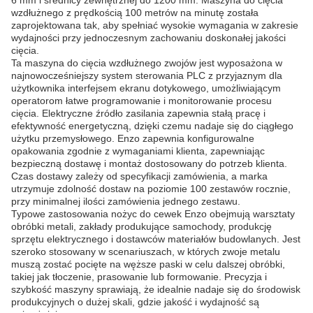
6 mm i średnicy zewnętrznej do 1200 mm. Maszyna do cięcia
wzdłużnego z prędkością 100 metrów na minutę została
zaprojektowana tak, aby spełniać wysokie wymagania w zakresie
wydajności przy jednoczesnym zachowaniu doskonałej jakości
cięcia.
Ta maszyna do cięcia wzdłużnego zwojów jest wyposażona w
najnowocześniejszy system sterowania PLC z przyjaznym dla
użytkownika interfejsem ekranu dotykowego, umożliwiającym
operatorom łatwe programowanie i monitorowanie procesu
cięcia. Elektryczne źródło zasilania zapewnia stałą pracę i
efektywność energetyczną, dzięki czemu nadaje się do ciągłego
użytku przemysłowego. Enzo zapewnia konfigurowalne
opakowania zgodnie z wymaganiami klienta, zapewniając
bezpieczną dostawę i montaż dostosowany do potrzeb klienta.
Czas dostawy zależy od specyfikacji zamówienia, a marka
utrzymuje zdolność dostaw na poziomie 100 zestawów rocznie,
przy minimalnej ilości zamówienia jednego zestawu.
Typowe zastosowania nożyc do cewek Enzo obejmują warsztaty
obróbki metali, zakłady produkujące samochody, produkcję
sprzętu elektrycznego i dostawców materiałów budowlanych. Jest
szeroko stosowany w scenariuszach, w których zwoje metalu
muszą zostać pocięte na węższe paski w celu dalszej obróbki,
takiej jak tłoczenie, prasowanie lub formowanie. Precyzja i
szybkość maszyny sprawiają, że idealnie nadaje się do środowisk
produkcyjnych o dużej skali, gdzie jakość i wydajność są