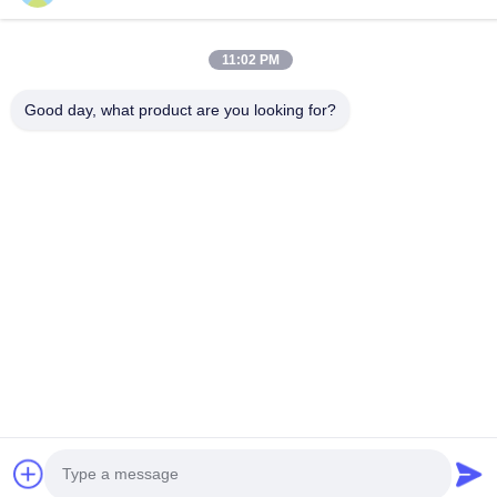
Numer 599, Zhangbei Road, Huantai County, Zibo City,
prowincja Shandong, Chiny
11:02 PM
Adres fabryki
Numer 553, Zhangbei Road, Huantai County, Zibo City,
Good day, what product are you looking for?
prowincja Shandong
Tel.
0086-18816168366
Chiny Dobra jakość maszyna do cięcia cewek Sprzedawca. -2026
Shandong Enzo Machinery Technology Co., Ltd. Wszystkie prawa
zastrzeżone.
Polityka prywatności
|
Sitemap