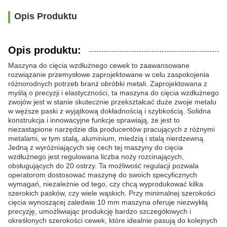
Opis Produktu
Opis produktu:
Maszyna do cięcia wzdłużnego cewek to zaawansowane
rozwiązanie przemysłowe zaprojektowane w celu zaspokojenia
różnorodnych potrzeb branż obróbki metali. Zaprojektowana z
myślą o precyzji i elastyczności, ta maszyna do cięcia wzdłużnego
zwojów jest w stanie skutecznie przekształcać duże zwoje metalu
w węższe paski z wyjątkową dokładnością i szybkością. Solidna
konstrukcja i innowacyjne funkcje sprawiają, że jest to
niezastąpione narzędzie dla producentów pracujących z różnymi
metalami, w tym stalą, aluminium, miedzią i stalą nierdzewną.
Jedną z wyróżniających się cech tej maszyny do cięcia
wzdłużnego jest regulowana liczba noży rozcinających,
obsługujących do 20 ostrzy. Ta możliwość regulacji pozwala
operatorom dostosować maszynę do swoich specyficznych
wymagań, niezależnie od tego, czy chcą wyprodukować kilka
szerokich pasków, czy wiele wąskich. Przy minimalnej szerokości
cięcia wynoszącej zaledwie 10 mm maszyna oferuje niezwykłą
precyzję, umożliwiając produkcję bardzo szczegółowych i
określonych szerokości cewek, które idealnie pasują do kolejnych