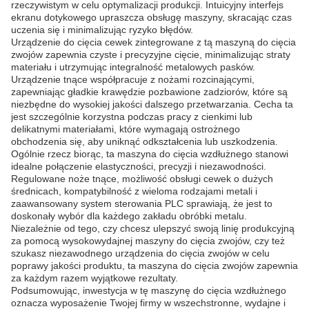
rzeczywistym w celu optymalizacji produkcji. Intuicyjny interfejs
ekranu dotykowego upraszcza obsługę maszyny, skracając czas
uczenia się i minimalizując ryzyko błędów.
Urządzenie do cięcia cewek zintegrowane z tą maszyną do cięcia
zwojów zapewnia czyste i precyzyjne cięcie, minimalizując straty
materiału i utrzymując integralność metalowych pasków.
Urządzenie tnące współpracuje z nożami rozcinającymi,
zapewniając gładkie krawędzie pozbawione zadziorów, które są
niezbędne do wysokiej jakości dalszego przetwarzania. Cecha ta
jest szczególnie korzystna podczas pracy z cienkimi lub
delikatnymi materiałami, które wymagają ostrożnego
obchodzenia się, aby uniknąć odkształcenia lub uszkodzenia.
Ogólnie rzecz biorąc, ta maszyna do cięcia wzdłużnego stanowi
idealne połączenie elastyczności, precyzji i niezawodności.
Regulowane noże tnące, możliwość obsługi cewek o dużych
średnicach, kompatybilność z wieloma rodzajami metali i
zaawansowany system sterowania PLC sprawiają, że jest to
doskonały wybór dla każdego zakładu obróbki metalu.
Niezależnie od tego, czy chcesz ulepszyć swoją linię produkcyjną
za pomocą wysokowydajnej maszyny do cięcia zwojów, czy też
szukasz niezawodnego urządzenia do cięcia zwojów w celu
poprawy jakości produktu, ta maszyna do cięcia zwojów zapewnia
za każdym razem wyjątkowe rezultaty.
Podsumowując, inwestycja w tę maszynę do cięcia wzdłużnego
oznacza wyposażenie Twojej firmy w wszechstronne, wydajne i