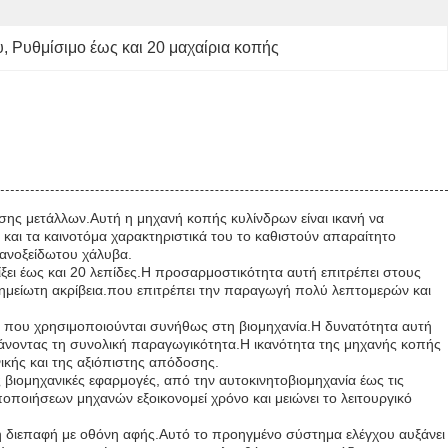
υ
, 
Ρυθμίσιμο έως και 20 μαχαίρια κοπής
ησης μετάλλων.Αυτή η μηχανή κοπής κυλίνδρων είναι ικανή να
υ και τα καινοτόμα χαρακτηριστικά του το καθιστούν απαραίτητο
 ανοξείδωτου χάλυβα.
ξει έως και 20 λεπίδες.Η προσαρμοστικότητα αυτή επιτρέπει στους
σημείωτη ακρίβεια.που επιτρέπει την παραγωγή πολύ λεπτομερών και
ρων που χρησιμοποιούνται συνήθως στη βιομηχανία.Η δυνατότητα αυτή
υξάνοντας τη συνολική παραγωγικότητα.Η ικανότητα της μηχανής κοπής
ικής και της αξιόπιστης απόδοσης.
 βιομηχανικές εφαρμογές, από την αυτοκινητοβιομηχανία έως τις
οποιήσεων μηχανών εξοικονομεί χρόνο και μειώνει το λειτουργικό
στη διεπαφή με οθόνη αφής.Αυτό το προηγμένο σύστημα ελέγχου αυξάνει