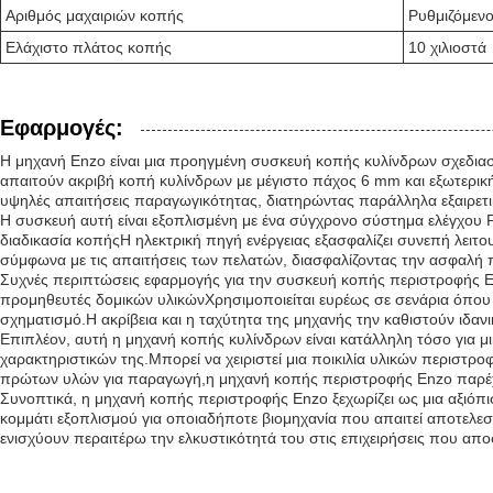
Αριθμός μαχαιριών κοπής
Ρυθμιζόμενο
Ελάχιστο πλάτος κοπής
10 χιλιοστά
Εφαρμογές:
Η μηχανή Enzo είναι μια προηγμένη συσκευή κοπής κυλίνδρων σχεδιασμ
απαιτούν ακριβή κοπή κυλίνδρων με μέγιστο πάχος 6 mm και εξωτερικ
υψηλές απαιτήσεις παραγωγικότητας, διατηρώντας παράλληλα εξαιρετι
Η συσκευή αυτή είναι εξοπλισμένη με ένα σύγχρονο σύστημα ελέγχου 
διαδικασία κοπήςΗ ηλεκτρική πηγή ενέργειας εξασφαλίζει συνεπή λειτ
σύμφωνα με τις απαιτήσεις των πελατών, διασφαλίζοντας την ασφαλή
Συχνές περιπτώσεις εφαρμογής για την συσκευή κοπής περιστροφής 
προμηθευτές δομικών υλικώνΧρησιμοποιείται ευρέως σε σενάρια όπου τ
σχηματισμό.Η ακρίβεια και η ταχύτητα της μηχανής την καθιστούν ιδα
Επιπλέον, αυτή η μηχανή κοπής κυλίνδρων είναι κατάλληλη τόσο για μι
χαρακτηριστικών της.Μπορεί να χειριστεί μια ποικιλία υλικών περισ
πρώτων υλών για παραγωγή,η μηχανή κοπής περιστροφής Enzo παρέχει 
Συνοπτικά, η μηχανή κοπής περιστροφής Enzo ξεχωρίζει ως μια αξιόπι
κομμάτι εξοπλισμού για οποιαδήποτε βιομηχανία που απαιτεί αποτελεσ
ενισχύουν περαιτέρω την ελκυστικότητά του στις επιχειρήσεις που απ