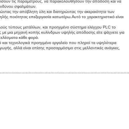
ορίσουν τις παραμέτρους, να παρακολουθήσουν την απόδοση και να
κινδύνου σφαλμάτων.
ιώντας την απόβλητη ύλη και διατηρώντας την ακεραιότητα των
υψηλής ποιότητας επεξεργασία κατωτέρω.Αυτό το χαρακτηριστικό είναι
ολλούς τύπους μετάλλων, και προηγμένο σύστημα ελέγχου PLC το
ς με μια μηχανή κοπής κυλίνδρων υψηλής απόδοσης είτε ψάχνετε για
οτελέσματα κάθε φορά.
κό και τεχνολογικά προηγμένο εργαλείο που πληροί τα υψηλότερα
γωγής, αλλά είναι επίσης προσαρμόσιμο στις μελλοντικές ανάγκες,