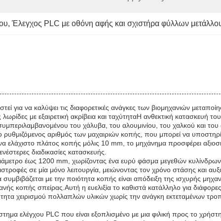
ρου
, 
Έλεγχος PLC με οθόνη αφής και σχιστήρα φύλλων μετάλλο
στεί για να καλύψει τις διαφορετικές ανάγκες των βιομηχανιών μεταποί
 λωρίδες με εξαιρετική ακρίβεια και ταχύτηταΗ ανθεκτική κατασκευή το
 συμπεριλαμβανομένου του χάλυβα, του αλουμινίου, του χαλκού και του
ο ρυθμιζόμενος αριθμός των μαχαιριών κοπής, που μπορεί να υποστηρί
 ένα ελάχιστο πλάτος κοπής μόλις 10 mm, το μηχάνημα προσφέρει αξιο
ενέστερες διαδικασίες κατασκευής.
ική διάμετρο έως 1200 mm, χωρίζοντας ένα ευρύ φάσμα μεγεθών κυλίνδ
ριστροφές σε μία μόνο λειτουργία, μειώνοντας τον χρόνο στάσης και α
 συμβιβάζεται με την ποιότητα κοπής είναι απόδειξη της ισχυρής μηχαν
ανής κοπής σπείρας.Αυτή η ευελιξία το καθιστά κατάλληλο για διάφορες
τότητα χειρισμού πολλαπλών υλικών χωρίς την ανάγκη εκτεταμένων τροπ
σύστημα ελέγχου PLC που είναι εξοπλισμένο με μια φιλική προς το χρή