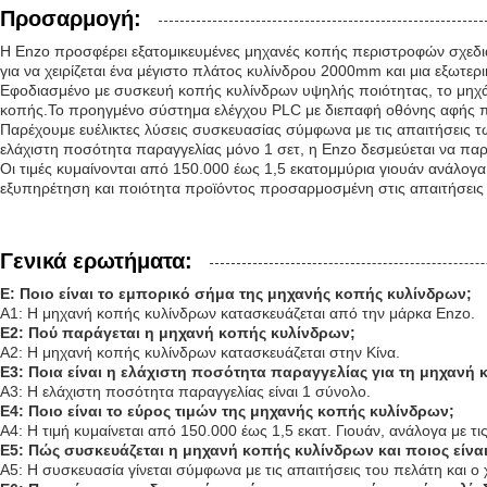
Προσαρμογή:
Η Enzo προσφέρει εξατομικευμένες μηχανές κοπής περιστροφών σχεδια
για να χειρίζεται ένα μέγιστο πλάτος κυλίνδρου 2000mm και μια εξωτε
Εφοδιασμένο με συσκευή κοπής κυλίνδρων υψηλής ποιότητας, το μηχάν
κοπής.Το προηγμένο σύστημα ελέγχου PLC με διεπαφή οθόνης αφής παρέ
Παρέχουμε ευέλικτες λύσεις συσκευασίας σύμφωνα με τις απαιτήσεις τ
ελάχιστη ποσότητα παραγγελίας μόνο 1 σετ, η Enzo δεσμεύεται να πα
Οι τιμές κυμαίνονται από 150.000 έως 1,5 εκατομμύρια γιουάν ανάλογ
εξυπηρέτηση και ποιότητα προϊόντος προσαρμοσμένη στις απαιτήσει
Γενικά ερωτήματα:
Ε: Ποιο είναι το εμπορικό σήμα της μηχανής κοπής κυλίνδρων;
Α1: Η μηχανή κοπής κυλίνδρων κατασκευάζεται από την μάρκα Enzo.
Ε2: Πού παράγεται η μηχανή κοπής κυλίνδρων;
Α2: Η μηχανή κοπής κυλίνδρων κατασκευάζεται στην Κίνα.
Ε3: Ποια είναι η ελάχιστη ποσότητα παραγγελίας για τη μηχανή
Α3: Η ελάχιστη ποσότητα παραγγελίας είναι 1 σύνολο.
Ε4: Ποιο είναι το εύρος τιμών της μηχανής κοπής κυλίνδρων;
Α4: Η τιμή κυμαίνεται από 150.000 έως 1,5 εκατ. Γιουάν, ανάλογα με τι
Ε5: Πώς συσκευάζεται η μηχανή κοπής κυλίνδρων και ποιος είν
Α5: Η συσκευασία γίνεται σύμφωνα με τις απαιτήσεις του πελάτη και 