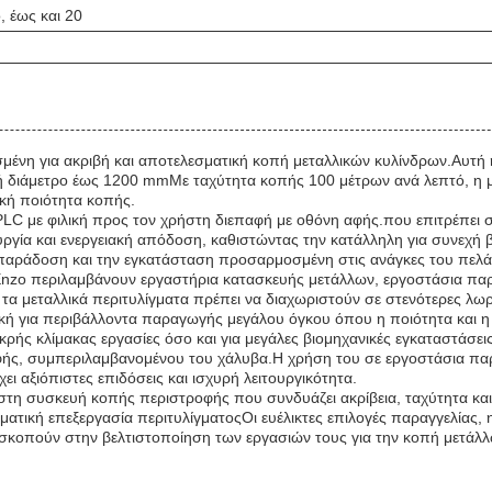
, έως και 20
ένη για ακριβή και αποτελεσματική κοπή μεταλλικών κυλίνδρων.Αυτή η
ή διάμετρο έως 1200 mmΜε ταχύτητα κοπής 100 μέτρων ανά λεπτό, η μη
κή ποιότητα κοπής.
PLC με φιλική προς τον χρήστη διεπαφή με οθόνη αφής.που επιτρέπει 
ουργία και ενεργειακή απόδοση, καθιστώντας την κατάλληλη για συνεχ
 παράδοση και την εγκατάσταση προσαρμοσμένη στις ανάγκες του πελά
Enzo περιλαμβάνουν εργαστήρια κατασκευής μετάλλων, εργοστάσια πα
α μεταλλικά περιτυλίγματα πρέπει να διαχωριστούν σε στενότερες λωρ
νική για περιβάλλοντα παραγωγής μεγάλου όγκου όπου η ποιότητα και η
κρής κλίμακας εργασίες όσο και για μεγάλες βιομηχανικές εγκαταστάσε
τροφής, συμπεριλαμβανομένου του χάλυβα.Η χρήση του σε εργοστάσια π
αξιόπιστες επιδόσεις και ισχυρή λειτουργικότητα.
στη συσκευή κοπής περιστροφής που συνδυάζει ακρίβεια, ταχύτητα και
ματική επεξεργασία περιτυλίγματοςΟι ευέλικτες επιλογές παραγγελίας,
οσκοπούν στην βελτιστοποίηση των εργασιών τους για την κοπή μετάλλ