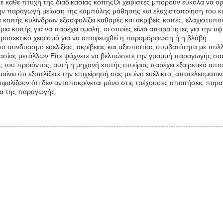
ε κάθε πτυχή της διαδικασίας κοπήςΟι χειριστές μπορούν εύκολα να 
την παραγωγή.μείωση της καμπύλης μάθησης και ελαχιστοποίηση του 
οπής κυλίνδρων εξασφαλίζει καθαρές και ακριβείς κοπές, ελαχιστοπο
ρια κοπής για να παρέχει ομαλή, οι οποίες είναι απαραίτητες για την 
 προσεκτικό χειρισμό για να αποφευχθεί η παραμόρφωση ή η βλάβη.
ιο συνδυασμό ευελιξίας, ακρίβειας και αξιοπιστίας.συμβατότητα με π
ασίας μετάλλων.Είτε ψάχνετε να βελτιώσετε την γραμμή παραγωγής σα
ς του προϊόντος, αυτή η μηχανή κοπής σπείρας παρέχει εξαιρετικά απ
νει ότι εξοπλίζετε την επιχείρησή σας με ένα ευέλικτο, αποτελεσματι
φαλίζουν ότι δεν ανταποκρίνεται μόνο στις τρέχουσες απαιτήσεις παρα
ία της παραγωγής.