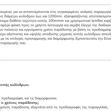
σμένες για να ανταποκρίνονται στις συγκεκριμένες ανάγκες παραγωγής
ρική διάμετρο κυλίνδρου έως και 1200mm, εξασφαλίζοντας αποτελεσματικ
ημα διαθέτει ταχύτητα κοπής 100m/min και χρησιμοποιεί λεπίδες καρ
χει φιλική προς το χρήστη λειτουργία και ακριβή έλεγχο της διαδικα
ων πελατών και εγγυόμαστε χρόνο παράδοσης με βάση τις προδιαγραφές
ρέχει αξιόπιστες και υψηλής απόδοσης μηχανές κοπής κυλίνδρων απευθ
α με τις επιλογές προσαρμογής και διαμόρφωσης.Εμπιστευτείτε την Enz
ς παραγωγής σας.
 κοπής κυλίνδρων;
ς προδιαγραφές και τις διαμορφώσεις.
αι ο χρόνος παράδοσης;
ο χρόνος παράδοσης εξαρτάται από τις προδιαγραφές της παραγγελίας.