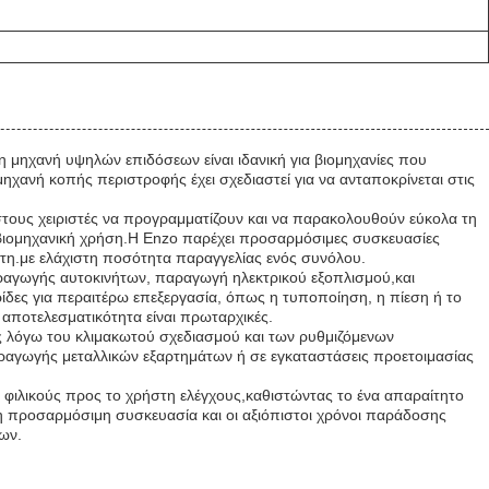
 μηχανή υψηλών επιδόσεων είναι ιδανική για βιομηχανίες που
χανή κοπής περιστροφής έχει σχεδιαστεί για να ανταποκρίνεται στις
στους χειριστές να προγραμματίζουν και να παρακολουθούν εύκολα τη
ή βιομηχανική χρήση.Η Enzo παρέχει προσαρμόσιμες συσκευασίες
τη.με ελάχιστη ποσότητα παραγγελίας ενός συνόλου.
ραγωγής αυτοκινήτων, παραγωγή ηλεκτρικού εξοπλισμού,και
ίδες για περαιτέρω επεξεργασία, όπως η τυποποίηση, η πίεση ή το
 αποτελεσματικότητα είναι πρωταρχικές.
ις λόγω του κλιμακωτού σχεδιασμού και των ρυθμιζόμενων
αραγωγής μεταλλικών εξαρτημάτων ή σε εγκαταστάσεις προετοιμασίας
 φιλικούς προς το χρήστη ελέγχους,καθιστώντας το ένα απαραίτητο
 η προσαρμόσιμη συσκευασία και οι αξιόπιστοι χρόνοι παράδοσης
ων.