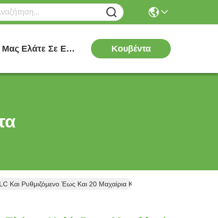
Κουβέντα
Μας Ελάτε Σε Επαφή Με
τα
C Και Ρυθμιζόμενο Έως Και 20 Μαχαίρια Κοπής