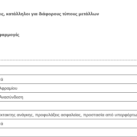
εις, κατάλληλοι για διάφορους τύπους μετάλλων
εφαρμογές
τά
ολφραμίου
 Ανασύνδεση
έκτακτης ανάγκης, προφυλάξεις ασφαλείας, προστασία από υπερφόρτ
τά