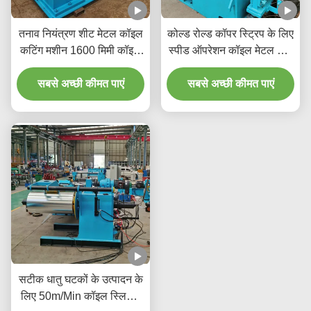
तनाव नियंत्रण शीट मेटल कॉइल
कोल्ड रोल्ड कॉपर स्ट्रिप के लिए
कटिंग मशीन 1600 मिमी कॉइल
स्पीड ऑपरेशन कॉइल मेटल शीट
मोटाई 3 मिमी 120 मीटर/मिनट
स्लिटिंग मशीन जो 200 मीटर/
सबसे अच्छी कीमत पाएं
कटिंग स्पीड
मिनट पर चल सकती है
सबसे अच्छी कीमत पाएं
सटीक धातु घटकों के उत्पादन के
लिए 50m/Min कॉइल स्लिटिंग