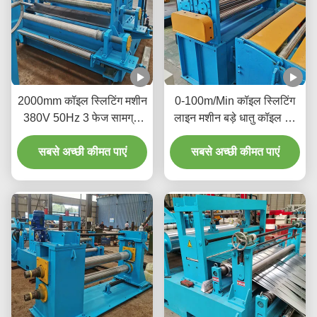
2000mm कॉइल स्लिटिंग मशीन
0-100m/Min कॉइल स्लिटिंग
380V 50Hz 3 फेज सामग्री
लाइन मशीन बड़े धातु कॉइल को
उपलब्धता बढ़ाएँ
संकीर्ण पट्टी में काटने के लिए
सबसे अच्छी कीमत पाएं
सबसे अच्छी कीमत पाएं