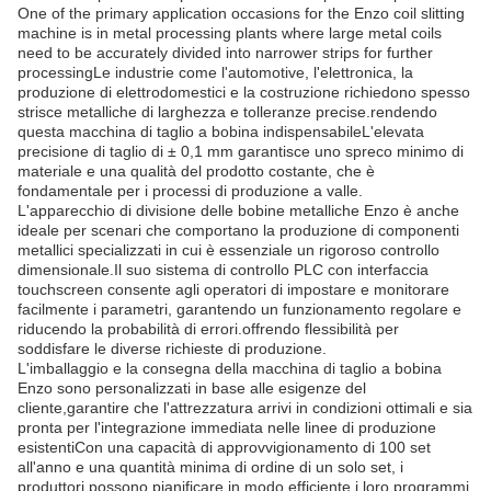
One of the primary application occasions for the Enzo coil slitting
machine is in metal processing plants where large metal coils
need to be accurately divided into narrower strips for further
processingLe industrie come l'automotive, l'elettronica, la
produzione di elettrodomestici e la costruzione richiedono spesso
strisce metalliche di larghezza e tolleranze precise.rendendo
questa macchina di taglio a bobina indispensabileL'elevata
precisione di taglio di ± 0,1 mm garantisce uno spreco minimo di
materiale e una qualità del prodotto costante, che è
fondamentale per i processi di produzione a valle.
L'apparecchio di divisione delle bobine metalliche Enzo è anche
ideale per scenari che comportano la produzione di componenti
metallici specializzati in cui è essenziale un rigoroso controllo
dimensionale.Il suo sistema di controllo PLC con interfaccia
touchscreen consente agli operatori di impostare e monitorare
facilmente i parametri, garantendo un funzionamento regolare e
riducendo la probabilità di errori.offrendo flessibilità per
soddisfare le diverse richieste di produzione.
L'imballaggio e la consegna della macchina di taglio a bobina
Enzo sono personalizzati in base alle esigenze del
cliente,garantire che l'attrezzatura arrivi in condizioni ottimali e sia
pronta per l'integrazione immediata nelle linee di produzione
esistentiCon una capacità di approvvigionamento di 100 set
all'anno e una quantità minima di ordine di un solo set, i
produttori possono pianificare in modo efficiente i loro programmi