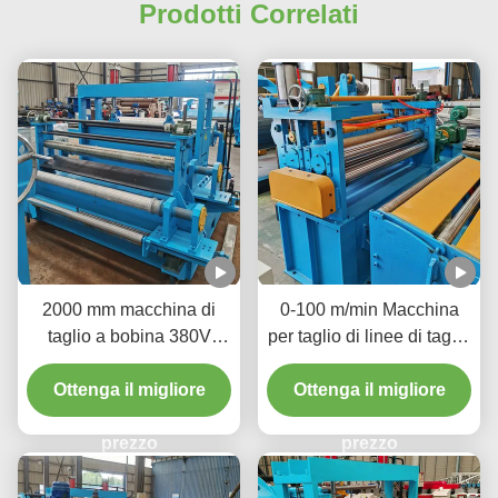
Prodotti Correlati
2000 mm macchina di
0-100 m/min Macchina
taglio a bobina 380V
per taglio di linee di taglio
50Hz 3 fasi aumentare la
di bobine per tagliare
disponibilità del materiale
Ottenga il migliore
bobine di metallo di
Ottenga il migliore
grandi dimensioni in
prezzo
strisce più strette
prezzo