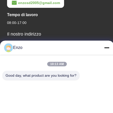
enzosd2005@gmail.com
Tempo di lavoro
08:00-17:00
Il nostro indirizzo
Indirizzo aziendale
Enzo
N. 599, Zhangbei Road, contea di Huantai, città di Zibo,
provincia dello Shandong, Cina
10:13 AM
Indirizzo della fabbrica
N. 553, Zhangbei Road, contea di Huantai, città di Zibo,
Good day, what product are you looking for?
provincia dello Shandong
Telefono
0086-18816168366