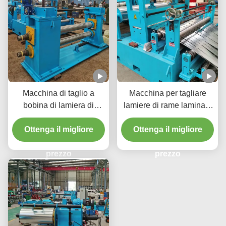
Macchina di taglio a
Macchina per tagliare
bobina di lamiera di
lamiere di rame laminata
controllo della tensione
a freddo a velocità di 200
1600 mm Spessore della
Ottenga il migliore
Ottenga il migliore
M/min
bobina 3 mm 120 m/min
Velocità di taglio
prezzo
prezzo