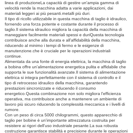
linea di produzioneLa capacità di gestire un'ampia gamma di
velocità rende la macchina adatta a varie applicazioni, dai
materiali leggeri ai più pesanti.metalli più duri.
Il tipo di ricollo utilizzabile in questa macchina di taglio è idraulico,
fornendo una forza potente e costante durante il processo di
taglio.Il sistema idraulico migliora la capacità della macchina di
maneggiare facilmente materiali spessi e duriQuesta tecnologia
contribuisce anche alla durata e all'affidabilità della macchina,
riducendo al minimo i tempi di fermo e le esigenze di
manutenzione.che è cruciale per le operazioni industriali
continue.
Alimentata da una fonte di energia elettrica, la macchina di taglio
a bobina offre un'alimentazione energetica pulita e affidabile che
supporta le sue funzionalità avanzate.Il sistema di alimentazione
elettrica si integra perfettamente con il sistema di controllo e il
tipo di retrocesso idraulico della macchina, garantendo
prestazioni sincronizzate e riducendo il consumo
energetico.Questa combinazione non solo migliora l'efficienza
operativa, ma contribuisce anche a mantenere un ambiente di
lavoro più sicuro riducendo la complessità meccanica e i livelli di
rumore.
Con un peso di circa 5000 chilogrammi, questo apparecchio di
taglio per bobine è un'importante attrezzatura costruita per
resistere ai rigori dell'uso industriale pesante.La sua robusta
costruzione garantisce stabilità e precisione durante le operazioni