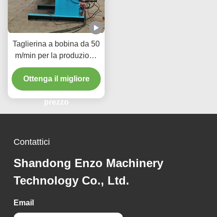
Taglierina a bobina da 50
m/min per la produzione
di componenti metallici di
precisione per l'industria
Ottenga il migliore
automobilistica
prezzo
Contattici
Shandong Enzo Machinery
Technology Co., Ltd.
Email