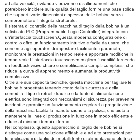
ad alta velocità, evitando vibrazioni e disallineamenti che
potrebbero incidere sulla qualità del taglio.fornire una base solida
che supporti varie dimensioni e spessori delle bobine senza
compromettere l'integrità strutturale.
Il sistema di controllo della macchina di taglio della bobina è un
sofisticato PLC (Programmable Logic Controller) integrato con
un'interfaccia touchscreen.Questa moderna configurazione di
controllo offre un funzionamento intuitivo e facile da usare, che
consente agli operatori di impostare facilmente i parametri,
monitorare le prestazioni in tempo reale e apportare modifiche in
tempo reale.L'interfaccia touchscreen migliora l'usabilità fornendo
un feedback visivo chiaro e semplificando compiti complessi, che
riduce la curva di apprendimento e aumenta la produttività
complessiva.
Oltre alle sue capacità tecniche, questa macchina per tagliare le
bobine è progettata tenendo conto della sicurezza e della
comodità.Il tipo di retroil idraulico e la fonte di alimentazione
elettrica sono integrati con meccanismi di sicurezza per prevenire
incidenti e garantire un funzionamento regolareLa progettazione
della macchina facilita la manutenzione e la pulizia, che aiuta a
mantenere le linee di produzione in funzione in modo efficiente e
riduce al minimo i tempi di fermo.
Nel complesso, questo apparecchio di taglio delle bobine si
distingue come una soluzione affidabile e ad alte prestazioni per
le applicazioni di taglio dei metalli.fonte di alimentazione elettrica,