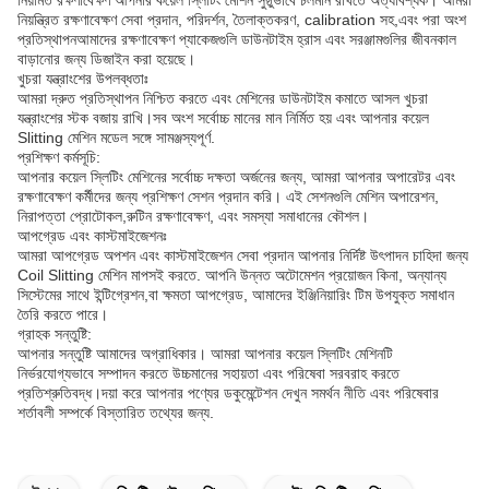
নিয়মিত রক্ষণাবেক্ষণ আপনার কয়েল স্লিটিং মেশিন সুষ্ঠুভাবে চলমান রাখতে অত্যাবশ্যক। আমরা
নিয়ন্ত্রিত রক্ষণাবেক্ষণ সেবা প্রদান, পরিদর্শন, তৈলাক্তকরণ, calibration সহ,এবং পরা অংশ
প্রতিস্থাপনআমাদের রক্ষণাবেক্ষণ প্যাকেজগুলি ডাউনটাইম হ্রাস এবং সরঞ্জামগুলির জীবনকাল
বাড়ানোর জন্য ডিজাইন করা হয়েছে।
খুচরা যন্ত্রাংশের উপলব্ধতাঃ
আমরা দ্রুত প্রতিস্থাপন নিশ্চিত করতে এবং মেশিনের ডাউনটাইম কমাতে আসল খুচরা
যন্ত্রাংশের স্টক বজায় রাখি।সব অংশ সর্বোচ্চ মানের মান নির্মিত হয় এবং আপনার কয়েল
Slitting মেশিন মডেল সঙ্গে সামঞ্জস্যপূর্ণ.
প্রশিক্ষণ কর্মসূচি:
আপনার কয়েল স্লিটিং মেশিনের সর্বোচ্চ দক্ষতা অর্জনের জন্য, আমরা আপনার অপারেটর এবং
রক্ষণাবেক্ষণ কর্মীদের জন্য প্রশিক্ষণ সেশন প্রদান করি। এই সেশনগুলি মেশিন অপারেশন,
নিরাপত্তা প্রোটোকল,রুটিন রক্ষণাবেক্ষণ, এবং সমস্যা সমাধানের কৌশল।
আপগ্রেড এবং কাস্টমাইজেশনঃ
আমরা আপগ্রেড অপশন এবং কাস্টমাইজেশন সেবা প্রদান আপনার নির্দিষ্ট উৎপাদন চাহিদা জন্য
Coil Slitting মেশিন মাপসই করতে. আপনি উন্নত অটোমেশন প্রয়োজন কিনা, অন্যান্য
সিস্টেমের সাথে ইন্টিগ্রেশন,বা ক্ষমতা আপগ্রেড, আমাদের ইঞ্জিনিয়ারিং টিম উপযুক্ত সমাধান
তৈরি করতে পারে।
গ্রাহক সন্তুষ্টি:
আপনার সন্তুষ্টি আমাদের অগ্রাধিকার। আমরা আপনার কয়েল স্লিটিং মেশিনটি
নির্ভরযোগ্যভাবে সম্পাদন করতে উচ্চমানের সহায়তা এবং পরিষেবা সরবরাহ করতে
প্রতিশ্রুতিবদ্ধ।দয়া করে আপনার পণ্যের ডকুমেন্টেশন দেখুন সমর্থন নীতি এবং পরিষেবার
শর্তাবলী সম্পর্কে বিস্তারিত তথ্যের জন্য.