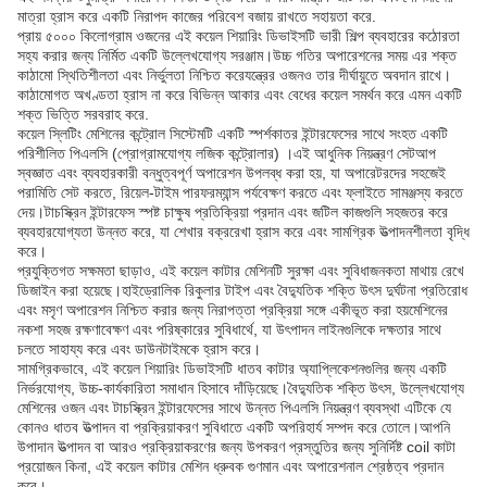
মাত্রা হ্রাস করে একটি নিরাপদ কাজের পরিবেশ বজায় রাখতে সহায়তা করে.
প্রায় ৫০০০ কিলোগ্রাম ওজনের এই কয়েল শিয়ারিং ডিভাইসটি ভারী শিল্প ব্যবহারের কঠোরতা
সহ্য করার জন্য নির্মিত একটি উল্লেখযোগ্য সরঞ্জাম।উচ্চ গতির অপারেশনের সময় এর শক্ত
কাঠামো স্থিতিশীলতা এবং নির্ভুলতা নিশ্চিত করেযন্ত্রের ওজনও তার দীর্ঘায়ুতে অবদান রাখে।
কাঠামোগত অখণ্ডতা হ্রাস না করে বিভিন্ন আকার এবং বেধের কয়েল সমর্থন করে এমন একটি
শক্ত ভিত্তি সরবরাহ করে.
কয়েল স্লিটিং মেশিনের কন্ট্রোল সিস্টেমটি একটি স্পর্শকাতর ইন্টারফেসের সাথে সংহত একটি
পরিশীলিত পিএলসি (প্রোগ্রামযোগ্য লজিক কন্ট্রোলার) ।এই আধুনিক নিয়ন্ত্রণ সেটআপ
স্বজ্ঞাত এবং ব্যবহারকারী বন্ধুত্বপূর্ণ অপারেশন উপলব্ধ করা হয়, যা অপারেটরদের সহজেই
পরামিতি সেট করতে, রিয়েল-টাইম পারফরম্যান্স পর্যবেক্ষণ করতে এবং ফ্লাইতে সামঞ্জস্য করতে
দেয়।টাচস্ক্রিন ইন্টারফেস স্পষ্ট চাক্ষুষ প্রতিক্রিয়া প্রদান এবং জটিল কাজগুলি সহজতর করে
ব্যবহারযোগ্যতা উন্নত করে, যা শেখার বক্ররেখা হ্রাস করে এবং সামগ্রিক উত্পাদনশীলতা বৃদ্ধি
করে।
প্রযুক্তিগত সক্ষমতা ছাড়াও, এই কয়েল কাটার মেশিনটি সুরক্ষা এবং সুবিধাজনকতা মাথায় রেখে
ডিজাইন করা হয়েছে।হাইড্রোলিক রিকুলার টাইপ এবং বৈদ্যুতিক শক্তি উৎস দুর্ঘটনা প্রতিরোধ
এবং মসৃণ অপারেশন নিশ্চিত করার জন্য নিরাপত্তা প্রক্রিয়া সঙ্গে একীভূত করা হয়মেশিনের
নকশা সহজ রক্ষণাবেক্ষণ এবং পরিষ্কারের সুবিধার্থে, যা উৎপাদন লাইনগুলিকে দক্ষতার সাথে
চলতে সাহায্য করে এবং ডাউনটাইমকে হ্রাস করে।
সামগ্রিকভাবে, এই কয়েল শিয়ারিং ডিভাইসটি ধাতব কাটার অ্যাপ্লিকেশনগুলির জন্য একটি
নির্ভরযোগ্য, উচ্চ-কার্যকারিতা সমাধান হিসাবে দাঁড়িয়েছে।বৈদ্যুতিক শক্তি উৎস, উল্লেখযোগ্য
মেশিনের ওজন এবং টাচস্ক্রিন ইন্টারফেসের সাথে উন্নত পিএলসি নিয়ন্ত্রণ ব্যবস্থা এটিকে যে
কোনও ধাতব উত্পাদন বা প্রক্রিয়াকরণ সুবিধাতে একটি অপরিহার্য সম্পদ করে তোলে।আপনি
উপাদান উত্পাদন বা আরও প্রক্রিয়াকরণের জন্য উপকরণ প্রস্তুতির জন্য সুনির্দিষ্ট coil কাটা
প্রয়োজন কিনা, এই কয়েল কাটার মেশিন ধ্রুবক গুণমান এবং অপারেশনাল শ্রেষ্ঠত্ব প্রদান
করে।