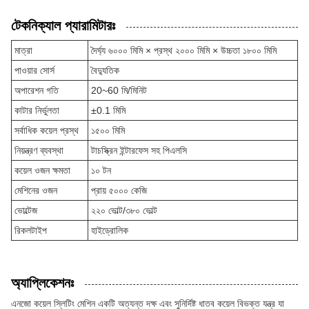
টেকনিক্যাল প্যারামিটারঃ
মাত্রা
দৈর্ঘ্য ৬০০০ মিমি × প্রস্থ ২০০০ মিমি × উচ্চতা ১৮০০ মিমি
পাওয়ার সোর্স
বৈদ্যুতিক
অপারেশন গতি
20~60 মি/মিনিট
কাটার নির্ভুলতা
±0.1 মিমি
সর্বাধিক কয়েল প্রস্থ
১৫০০ মিমি
নিয়ন্ত্রণ ব্যবস্থা
টাচস্ক্রিন ইন্টারফেস সহ পিএলসি
কয়েল ওজন ক্ষমতা
১০ টন
মেশিনের ওজন
প্রায় ৫০০০ কেজি
ভোল্টেজ
২২০ ভোল্ট/৩৮০ ভোল্ট
রিকলটাইপ
হাইড্রোলিক
অ্যাপ্লিকেশনঃ
এনজো কয়েল স্লিটিং মেশিন একটি অত্যন্ত দক্ষ এবং সুনির্দিষ্ট ধাতব কয়েল বিভক্ত যন্ত্র যা