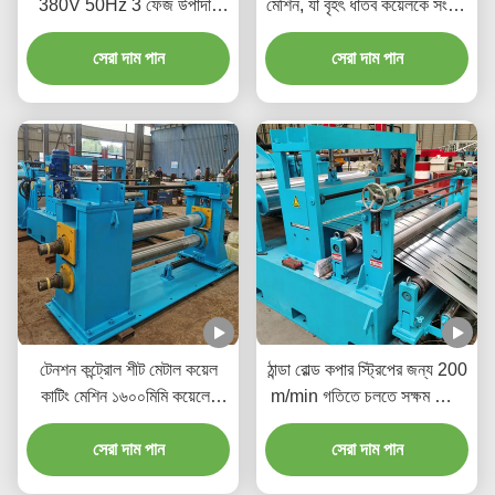
380V 50Hz 3 ফেজ উপাদান
মেশিন, যা বৃহৎ ধাতব কয়েলকে সংকীর্ণ
প্রাপ্যতা বৃদ্ধি করে
ফিতায় কাটার জন্য ব্যবহৃত হয়
সেরা দাম পান
সেরা দাম পান
টেনশন কন্ট্রোল শীট মেটাল কয়েল
ঠান্ডা রোল্ড কপার স্ট্রিপের জন্য 200
কাটিং মেশিন ১৬০০মিমি কয়েলের
m/min গতিতে চলতে সক্ষম স্পিড
পুরুত্ব ৩মিমি, কাটিং গতি ১২০মি/
অপারেশন কয়েল মেটাল শীট স্লিটিং
সেরা দাম পান
মিনিট
সেরা দাম পান
মেশিন