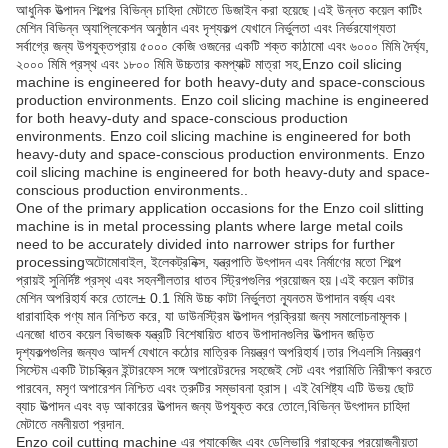
আধুনিক উত্পাদন শিল্পের বিভিন্ন চাহিদা মেটাতে ডিজাইন করা হয়েছে।এই উন্নত কয়েল কাটিং
মেশিন বিভিন্ন অ্যাপ্লিকেশন অনুষ্ঠান এবং দৃশ্যকল্প যেখানে নির্ভুলতা এবং নির্ভরযোগ্যতা
সর্বাগ্রে জন্য উপযুক্তপ্রায় ৫০০০ কেজি ওজনের একটি শক্ত কাঠামো এবং ৬০০০ মিমি দৈর্ঘ্য,
২০০০ মিমি প্রস্থ এবং ১৮০০ মিমি উচ্চতার কমপ্যাক্ট মাত্রা সহ,Enzo coil slicing
machine is engineered for both heavy-duty and space-conscious
production environments. Enzo coil slicing machine is engineered
for both heavy-duty and space-conscious production
environments. Enzo coil slicing machine is engineered for both
heavy-duty and space-conscious production environments. Enzo
coil slicing machine is engineered for both heavy-duty and space-
conscious production environments..
One of the primary application occasions for the Enzo coil slitting
machine is in metal processing plants where large metal coils
need to be accurately divided into narrower strips for further
processingঅটোমোবাইল, ইলেকট্রনিক্স, যন্ত্রপাতি উৎপাদন এবং নির্মাণের মতো শিল্পে
প্রায়ই সুনির্দিষ্ট প্রস্থ এবং সহনশীলতার ধাতব স্ট্রিপগুলির প্রয়োজন হয়।এই কয়েল কাটার
মেশিন অপরিহার্য করে তোলে± 0.1 মিমি উচ্চ কাটা নির্ভুলতা ন্যূনতম উপাদান বর্জ্য এবং
ধারাবাহিক পণ্য মান নিশ্চিত করে, যা ডাউনস্ট্রিম উত্পাদন প্রক্রিয়া জন্য সমালোচনামূলক।
এনজো ধাতব কয়েল বিভাজক যন্ত্রটি বিশেষায়িত ধাতব উপাদানগুলির উত্পাদন জড়িত
দৃশ্যকল্পগুলির জন্যও আদর্শ যেখানে কঠোর মাত্রিক নিয়ন্ত্রণ অপরিহার্য।তার পিএলসি নিয়ন্ত্রণ
সিস্টেম একটি টাচস্ক্রিন ইন্টারফেস সঙ্গে অপারেটরদের সহজেই সেট এবং পরামিতি নিরীক্ষণ করতে
পারবেন, মসৃণ অপারেশন নিশ্চিত এবং ত্রুটির সম্ভাবনা হ্রাস। এই বৈশিষ্ট্য এটি উভয় ছোট
ব্যাচ উত্পাদন এবং বড় আকারের উত্পাদন জন্য উপযুক্ত করে তোলে,বিভিন্ন উৎপাদন চাহিদা
মেটাতে নমনীয়তা প্রদান.
Enzo coil cutting machine এর প্যাকেজিং এবং ডেলিভারি গ্রাহকের প্রয়োজনীয়তা