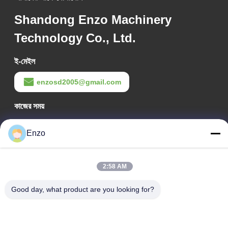
Shandong Enzo Machinery
Technology Co., Ltd.
ই-মেইল
enzosd2005@gmail.com
কাজের সময়
08:00-17:00
Enzo
আমাদের ঠিকানা
কোম্পানির ঠিকানা
2:58 AM
নং ৫৯৯, ঝাংবে রোড, হুয়ানটাই কাউন্টি, জিবো সিটি, শানডং প্রদেশ, চীন
Good day, what product are you looking for?
কারখানার ঠিকানা
নং ৫৫৩, ঝাংবেই রোড, হুয়ানটাই কাউন্টি, জিবো সিটি, শানডং প্রদেশ