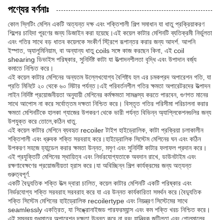
পণ্যের বর্ণনাঃ
কোল স্লিটিং মেশিন একটি অত্যন্ত দক্ষ এবং শক্তিশালী শিল্প সমাধান যা ধাতু প্রক্রিয়াকরণ
শিল্পের চাহিদা পূরণের জন্য ডিজাইন করা হয়েছে।এই কয়েল কাটার মেশিনটি ব্যতিক্রমী নির্ভুলতা
এবং গতির সাথে বড় ধাতব কয়েলকে সংকীর্ণ স্ট্রিপে রূপান্তর করার জন্য আদর্শ. আপনি
ইস্পাত, অ্যালুমিনিয়াম, বা অন্যান্য ধাতু coils সঙ্গে কাজ করছেন কিনা, এই coil
shearing ডিভাইস পরিষ্কার, সুনির্দিষ্ট কাটা যা উত্পাদনশীলতা বৃদ্ধি এবং উপাদান বর্জ্য
কমাতে নিশ্চিত করে।
এই কয়েল কাটার মেশিনের অন্যতম উল্লেখযোগ্য বৈশিষ্ট্য হল এর চমকপ্রদ অপারেশন গতি, যা
প্রতি মিনিটে ২০ থেকে ৬০ মিটার পর্যন্ত।এই পরিবর্তনশীল গতির ক্ষমতা অপারেটরদের উত্পাদন
লাইন নির্দিষ্ট প্রয়োজনীয়তা অনুযায়ী মেশিনের কর্মক্ষমতা সামঞ্জস্য করতে পারবেন, গুণগত মানের
সাথে আপোস না করে সর্বোত্তম দক্ষতা নিশ্চিত করে। বিস্তৃত গতির পরিসীমা পরিচালনা করার
ক্ষমতা মেশিনটিকে হালকা গ্যাজের উপকরণ থেকে ভারী পর্যন্ত বিভিন্ন অ্যাপ্লিকেশনগুলির জন্য
উপযুক্ত করে তোলে,কঠিন ধাতু.
এই কয়েল কাটার মেশিনে ব্যবহৃত recoiler টাইপ হাইড্রোলিক, কাটা প্রক্রিয়া চলাকালীন
শক্তিশালী এবং ধ্রুবক শক্তি সরবরাহ করে।হাইড্রোলিক সিস্টেম মেশিনের ঘন এবং কঠিন
উপকরণ সহজে হ্যান্ডেল করার ক্ষমতা উন্নত, মসৃণ এবং সুনির্দিষ্ট কাটার ফলাফল প্রদান করে।
এই প্রযুক্তিটি মেশিনের স্থায়িত্ব এবং নির্ভরযোগ্যতাকে অবদান রাখে, ডাউনটাইম এবং
রক্ষণাবেক্ষণের প্রয়োজনীয়তা হ্রাস করে।যা অবিচ্ছিন্ন শিল্প কার্যক্রমের জন্য অত্যন্ত
গুরুত্বপূর্ণ.
একটি বৈদ্যুতিক শক্তি উত্স দ্বারা চালিত, কয়েল কাটার মেশিনটি একটি পরিষ্কার এবং
নির্ভরযোগ্য শক্তি সরবরাহ সরবরাহ করে যা এর উন্নত কার্যকারিতা সমর্থন করে।বৈদ্যুতিক
শক্তি সিস্টেম মেশিনের হাইড্রোলিক recoilertype এবং নিয়ন্ত্রণ সিস্টেমের সাথে
seamlessly একত্রিত, যা সিঙ্ক্রোনাইজড পারফরম্যান্স এবং কম শক্তি খরচ নিশ্চিত করে।
এই সমন্বয় শুধুমাত্র অপারেশন দক্ষতা উন্নত করে না বরং যান্ত্রিক জটিলতা এবং গোলমালের