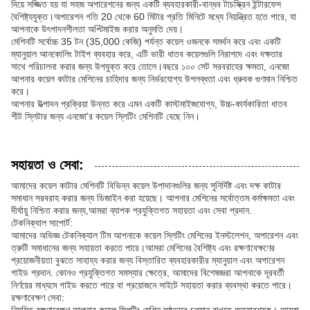
দিয়ে সজ্জিত হয় যা সহজ অপারেশনের জন্য একটি ব্যবহারকারী-বান্ধব টাচস্ক্রিন ইন্টারফেস
বৈশিষ্ট্যযুক্ত।অপারেশন গতি 20 থেকে 60 মিটার প্রতি মিনিটে মধ্যে নিয়ন্ত্রিত হতে পারে, যা
আপনাকে উৎপাদনশীলতা অপ্টিমাইজ করার অনুমতি দেয়।
মেশিনটি সর্বোচ্চ 35 টন (35,000 কেজি) পর্যন্ত কয়েল ওজনকে সমর্থন করে এবং একটি
ম্যানুয়াল আনকোলিং টাইপ ব্যবহার করে, এটি ভারী ধাতব কয়েলগুলি নিরাপদে এবং দক্ষতার
সাথে পরিচালনা করার জন্য উপযুক্ত করে তোলে।বছরে ১০০ সেট সরবরাহের ক্ষমতা, এনজো
আপনার কয়েল কাটার মেশিনের চাহিদার জন্য নির্ভরযোগ্য উপলব্ধতা এবং ধ্রুবক গুণমান নিশ্চিত
করে।
আপনার উত্পাদন প্রক্রিয়া উন্নত করে এমন একটি কাস্টমাইজযোগ্য, উচ্চ-কার্যকারিতা ধাতব
শীট স্লিটার জন্য এনজো'র কয়েল স্লিটিং মেশিনটি বেছে নিন।
সহায়তা ও সেবা:
আমাদের কয়েল কাটার মেশিনটি বিভিন্ন কয়েল উপাদানগুলির জন্য সুনির্দিষ্ট এবং দক্ষ কাটার
সমাধান সরবরাহ করার জন্য ডিজাইন করা হয়েছে। আপনার মেশিনের সর্বোত্তম কর্মক্ষমতা এবং
দীর্ঘায়ু নিশ্চিত করার জন্য,আমরা ব্যাপক প্রযুক্তিগত সহায়তা এবং সেবা প্রদান.
টেকনিক্যাল সাপোর্ট:
আমাদের অভিজ্ঞ টেকনিক্যাল টিম আপনাকে কয়েল স্লিটিং মেশিনের ইনস্টলেশন, অপারেশন এবং
ত্রুটি সমাধানের জন্য সহায়তা করতে পারে।আমরা মেশিনের বৈশিষ্ট্য এবং রক্ষণাবেক্ষণের
প্রয়োজনীয়তা বুঝতে সাহায্য করার জন্য বিস্তারিত ব্যবহারকারীর ম্যানুয়াল এবং অপারেশন
গাইড প্রদান. কোনও প্রযুক্তিগত সমস্যার ক্ষেত্রে, আমাদের বিশেষজ্ঞরা আপনাকে দূরবর্তী
নির্ণয়ের মাধ্যমে গাইড করতে পারে বা প্রয়োজনে সাইটে সহায়তা করার ব্যবস্থা করতে পারে।
রক্ষণাবেক্ষণ সেবা: