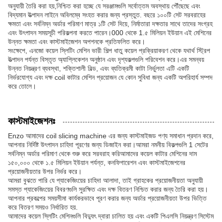
অনুযায়ী তৈরি করা হয়,নিশ্চিত করা হচ্ছে যে সরঞ্জামগুলি সর্বোত্তম অবস্থায় পৌঁছেছে এবং
বিদ্যমান উত্পাদন লাইনে অবিলম্বে সংহত করার জন্য প্রস্তুত. বছরে ১০০টি সেট সরবরাহের
ক্ষমতা এবং সর্বনিম্ন অর্ডার পরিমাণ মাত্র ১টি সেট দিয়ে, নির্মাতারা দক্ষতার সাথে তাদের সংগ্রহ
এবং উৎপাদন সময়সূচী পরিকল্পনা করতে পারেন।000 থেকে 1.৫ মিলিয়ন ইউয়ান এই মেশিনের
উন্নত ক্ষমতা এবং কাস্টমাইজেশন অপশনকে প্রতিফলিত করে।
সংক্ষেপে, এনজো কয়েল স্লিটিং মেশিন ভারী শিল্প ধাতু কয়েল প্রক্রিয়াকরণ থেকে যথার্থ স্ট্রিপ
উত্পাদন পর্যন্ত বিস্তৃত অ্যাপ্লিকেশন অনুষ্ঠান এবং দৃশ্যকল্পগুলি পরিবেশন করে।এর সমন্বয়
উন্নত নিয়ন্ত্রণ ব্যবস্থা, শক্তিশালী বিল্ড, এবং ব্যতিক্রমী কাটা নির্ভুলতা এটি একটি
নির্ভরযোগ্য এবং দক্ষ coil কাটার মেশিন প্রয়োজন যে কোন সুবিধা জন্য একটি অপরিহার্য সম্পদ
করে তোলে।
কাস্টমাইজেশনঃ
Enzo আমাদের coil slicing machine এর জন্য কাস্টমাইজড পণ্য সমাধান প্রদান করে,
আপনার নির্দিষ্ট উৎপাদন চাহিদা পূরণের জন্য ডিজাইন করা।আমরা নমনীয় বিকল্পগুলি 1 সেটের
সর্বনিম্ন অর্ডার পরিমাণ থেকে শুরু করে সরবরাহ করিআমাদের কয়েল কাটার মেশিনের দাম
১৫০,০০০ থেকে ১.৫ মিলিয়ন ইউয়ান পর্যন্ত, কনফিগারেশন এবং কাস্টমাইজেশনের
প্রয়োজনীয়তার উপর নির্ভর করে।
আমরা বুঝতে পারি যে প্যাকেজিংয়ের চাহিদা আলাদা, তাই গ্রাহকের প্রয়োজনীয়তা অনুযায়ী
সমস্ত প্যাকেজিংয়ের বিবরণগুলি সুরক্ষিত এবং দক্ষ বিতরণ নিশ্চিত করার জন্য তৈরি করা হয়।
আপনার প্রকল্পের সময়সীমা কার্যকরভাবে পূরণ করার জন্য অর্ডার প্রয়োজনীয়তা উপর ভিত্তি
করে বিতরণ সময়ও নির্ধারিত হয়.
আমাদের কয়েল স্লিটিং মেশিনগুলি বিদ্যুৎ দ্বারা চালিত হয় এবং একটি পিএলসি নিয়ন্ত্রণ সিস্টেম