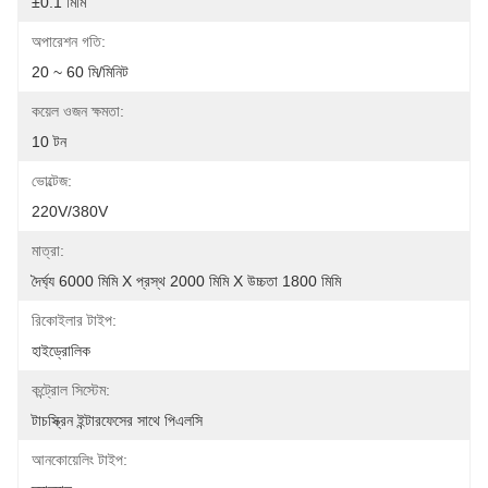
±0.1 মিমি
অপারেশন গতি:
20 ~ 60 মি/মিনিট
কয়েল ওজন ক্ষমতা:
10 টন
ভোল্টেজ:
220V/380V
মাত্রা:
দৈর্ঘ্য 6000 মিমি X প্রস্থ 2000 মিমি X উচ্চতা 1800 মিমি
রিকোইলার টাইপ:
হাইড্রোলিক
কন্ট্রোল সিস্টেম:
টাচস্ক্রিন ইন্টারফেসের সাথে পিএলসি
আনকোয়েলিং টাইপ: