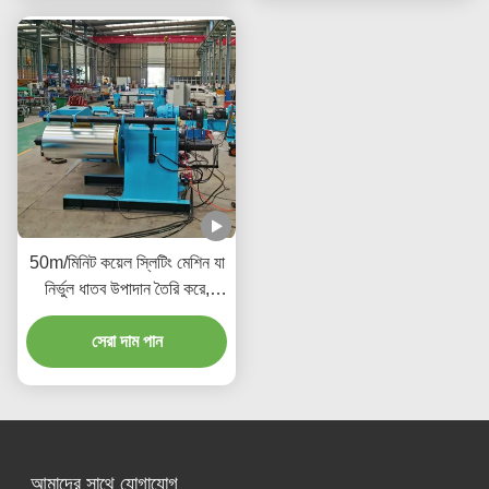
50m/মিনিট কয়েল স্লিটিং মেশিন যা
নির্ভুল ধাতব উপাদান তৈরি করে,
যানবাহন প্রস্তুতকারক শিল্প
সেরা দাম পান
আমাদের সাথে যোগাযোগ