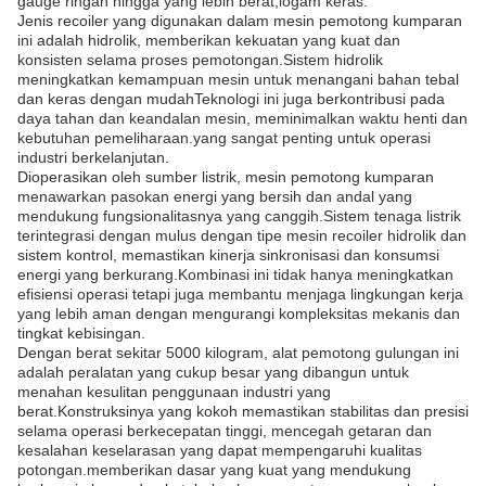
gauge ringan hingga yang lebih berat,logam keras.
Jenis recoiler yang digunakan dalam mesin pemotong kumparan
ini adalah hidrolik, memberikan kekuatan yang kuat dan
konsisten selama proses pemotongan.Sistem hidrolik
meningkatkan kemampuan mesin untuk menangani bahan tebal
dan keras dengan mudahTeknologi ini juga berkontribusi pada
daya tahan dan keandalan mesin, meminimalkan waktu henti dan
kebutuhan pemeliharaan.yang sangat penting untuk operasi
industri berkelanjutan.
Dioperasikan oleh sumber listrik, mesin pemotong kumparan
menawarkan pasokan energi yang bersih dan andal yang
mendukung fungsionalitasnya yang canggih.Sistem tenaga listrik
terintegrasi dengan mulus dengan tipe mesin recoiler hidrolik dan
sistem kontrol, memastikan kinerja sinkronisasi dan konsumsi
energi yang berkurang.Kombinasi ini tidak hanya meningkatkan
efisiensi operasi tetapi juga membantu menjaga lingkungan kerja
yang lebih aman dengan mengurangi kompleksitas mekanis dan
tingkat kebisingan.
Dengan berat sekitar 5000 kilogram, alat pemotong gulungan ini
adalah peralatan yang cukup besar yang dibangun untuk
menahan kesulitan penggunaan industri yang
berat.Konstruksinya yang kokoh memastikan stabilitas dan presisi
selama operasi berkecepatan tinggi, mencegah getaran dan
kesalahan keselarasan yang dapat mempengaruhi kualitas
potongan.memberikan dasar yang kuat yang mendukung