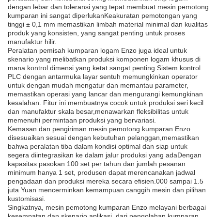
dengan lebar dan toleransi yang tepat.membuat mesin pemotong
kumparan ini sangat diperlukanKeakuratan pemotongan yang
tinggi ± 0,1 mm memastikan limbah material minimal dan kualitas
produk yang konsisten, yang sangat penting untuk proses
manufaktur hilir.
Peralatan pemisah kumparan logam Enzo juga ideal untuk
skenario yang melibatkan produksi komponen logam khusus di
mana kontrol dimensi yang ketat sangat penting.Sistem kontrol
PLC dengan antarmuka layar sentuh memungkinkan operator
untuk dengan mudah mengatur dan memantau parameter,
memastikan operasi yang lancar dan mengurangi kemungkinan
kesalahan. Fitur ini membuatnya cocok untuk produksi seri kecil
dan manufaktur skala besar,menawarkan fleksibilitas untuk
memenuhi permintaan produksi yang bervariasi.
Kemasan dan pengiriman mesin pemotong kumparan Enzo
disesuaikan sesuai dengan kebutuhan pelanggan,memastikan
bahwa peralatan tiba dalam kondisi optimal dan siap untuk
segera diintegrasikan ke dalam jalur produksi yang adaDengan
kapasitas pasokan 100 set per tahun dan jumlah pesanan
minimum hanya 1 set, produsen dapat merencanakan jadwal
pengadaan dan produksi mereka secara efisien.000 sampai 1.5
juta Yuan mencerminkan kemampuan canggih mesin dan pilihan
kustomisasi.
Singkatnya, mesin pemotong kumparan Enzo melayani berbagai
kesempatan dan skenario aplikasi, dari pengolahan kumparan