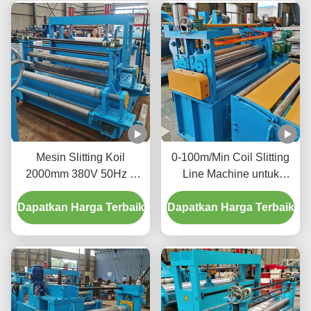
Mesin Slitting Koil
0-100m/Min Coil Slitting
2000mm 380V 50Hz 3
Line Machine untuk
Fase Tingkatkan
memotong coil logam
Dapatkan Harga Terbaik
Ketersediaan Material
Dapatkan Harga Terbaik
besar menjadi strip yang
lebih sempit