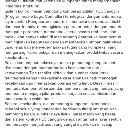
berbagai ukuran dan ketebalan kumparan tanpa mengorbankan
integritas struktural.
Sistem kontrol mesin pemotong kumparan adalah PLC canggih
(Programmable Logic Controller) terintegrasi dengan antarmuka
layar sentuh.Pengaturan modern ini menawarkan operasi intuitif
dan user-friendly, memungkinkan operator untuk dengan mudah
mengatur parameter, memantau kinerja secara real-time, dan
melakukan penyesuaian di atas terbang.Antarmuka layar sentuh
meningkatkan kegunaan dengan memberikan umpan balik visual
yang jelas dan menyederhanakan tugas yang kompleks, yang
mengurangi kurva belajar dan meningkatkan produktivitas secara
keseluruhan.
Selain kemampuan teknisnya, mesin pemotong kumparan ini
dirancang dengan memperhatikan keselamatan dan
kenyamanan.Tipe recoiler hidrolik dan sumber daya listrik
terintegrasi dengan mekanisme keselamatan untuk mencegah
kecelakaan dan memastikan operasi yang lancarDesain mesin
memudahkan pemeliharaan dan pembersihan yang mudah, yang
membantu menjaga jalur produksi berjalan secara efisien dan
meminimalkan waktu henti.
Secara keseluruhan, alat pemotong kumparan ini menonjol
sebagai solusi yang handal dan berkinerja tinggi untuk aplikasi
pemotong logam.sumber daya listrik, berat mesin yang besar,
dan sistem kontrol PLC canggih dengan antarmuka layar sentuh
membuatnya menjadi aset yang sangat diperlukan di setiap