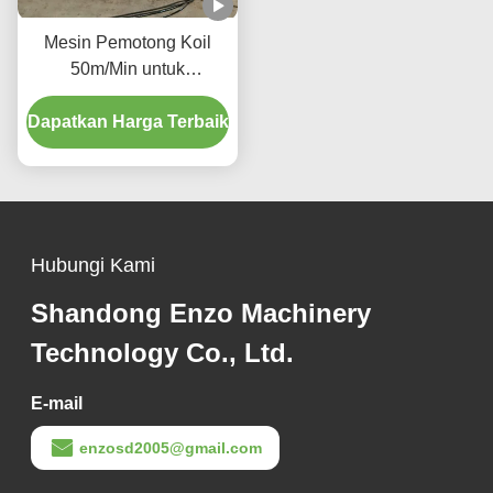
Mesin Pemotong Koil
50m/Min untuk
Memproduksi Komponen
Dapatkan Harga Terbaik
Logam Presisi Industri
Manufaktur Kendaraan
Hubungi Kami
Shandong Enzo Machinery
Technology Co., Ltd.
E-mail
enzosd2005@gmail.com