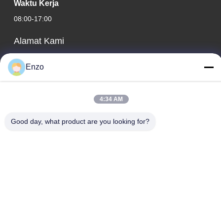
Waktu Kerja
08:00-17:00
Alamat Kami
Alamat perusahaan
Enzo
No. 599, Jalan Zhangbei, Kabupaten Huantai, Kota Zibo,
Provinsi Shandong, Cina
4:34 AM
Alamat pabrik
No. 553, Jalan Zhangbei, Kabupaten Huantai, Kota Zibo,
Good day, what product are you looking for?
Provinsi Shandong
Telp
0086-18816168366
Cina Kualitas Baik mesin pemotong kumparan Pemasok. Hak