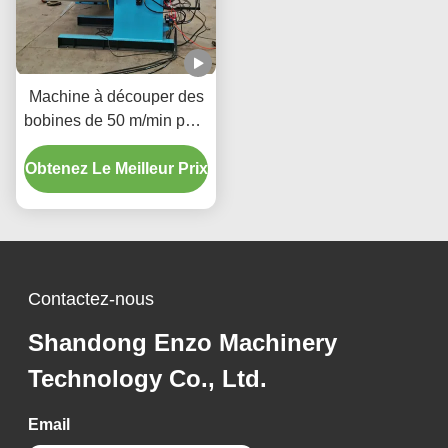
Machine à découper des
bobines de 50 m/min pour
la production de
Obtenez Le Meilleur Prix
composants métalliques
de précision
Contactez-nous
Shandong Enzo Machinery
Technology Co., Ltd.
Email