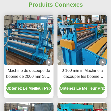
Produits Connexes
Machine de découpe de
0-100 m/min Machine à
bobine de 2000 mm 380V
découper les bobines
50Hz 3 phases pour
pour couper les grandes
augmenter la disponibilité
Obtenez Le Meilleur Prix
Obtenez Le Meilleur Prix
bobines métalliques en
du matériau
bandes plus étroites