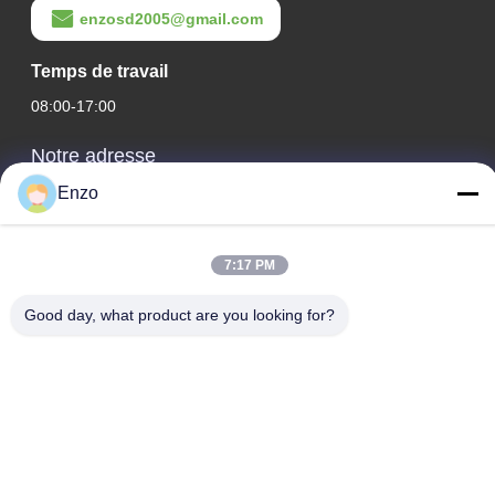
enzosd2005@gmail.com
Temps de travail
08:00-17:00
Notre adresse
Enzo
Adresse de l'entreprise
N° 599, rue Zhangbei, comté de Huantai, ville de Zibo,
province du Shandong, Chine
7:17 PM
Adresse d'usine
Good day, what product are you looking for?
Il s'agit de la ville de Zhejiang, dans la province du Shandong.
Téléphone
0086-18816168366