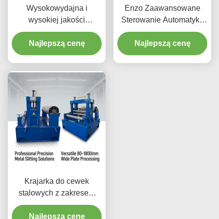
Wysokowydajna i
Enzo Zaawansowane
wysokiej jakości
Sterowanie Automatyką
automatyczna
Przecinarki do Metalu /
przecinarka do blach
Najlepszą cenę
Kontrola Napięcia 0-
Najlepszą cenę
stalowych, przecinarka do
120m/min
kręgów 100 m/min 380
V/50 Hz
Krajarka do cewek
stalowych z zakresem
szerokości cięcia od 10
mm do 1500 mm i
Najlepszą cenę