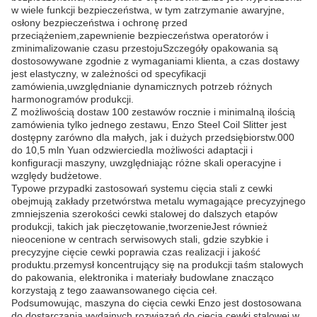
w wiele funkcji bezpieczeństwa, w tym zatrzymanie awaryjne,
osłony bezpieczeństwa i ochronę przed
przeciążeniem,zapewnienie bezpieczeństwa operatorów i
zminimalizowanie czasu przestojuSzczegóły opakowania są
dostosowywane zgodnie z wymaganiami klienta, a czas dostawy
jest elastyczny, w zależności od specyfikacji
zamówienia,uwzględnianie dynamicznych potrzeb różnych
harmonogramów produkcji.
Z możliwością dostaw 100 zestawów rocznie i minimalną ilością
zamówienia tylko jednego zestawu, Enzo Steel Coil Slitter jest
dostępny zarówno dla małych, jak i dużych przedsiębiorstw.000
do 10,5 mln Yuan odzwierciedla możliwości adaptacji i
konfiguracji maszyny, uwzględniając różne skali operacyjne i
względy budżetowe.
Typowe przypadki zastosowań systemu cięcia stali z cewki
obejmują zakłady przetwórstwa metalu wymagające precyzyjnego
zmniejszenia szerokości cewki stalowej do dalszych etapów
produkcji, takich jak pieczętowanie,tworzenieJest również
nieocenione w centrach serwisowych stali, gdzie szybkie i
precyzyjne cięcie cewki poprawia czas realizacji i jakość
produktu.przemysł koncentrujący się na produkcji taśm stalowych
do pakowania, elektronika i materiały budowlane znacząco
korzystają z tego zaawansowanego cięcia ceł.
Podsumowując, maszyna do cięcia cewki Enzo jest dostosowana
do dostarczania wydajnych rozwiązań do cięcia cewki stalowej w