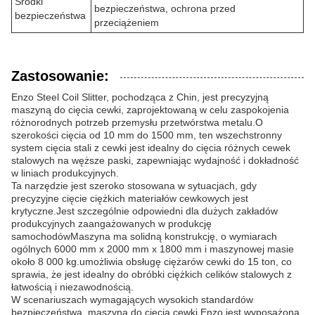
Środki
bezpieczeństwa, ochrona przed
bezpieczeństwa
przeciążeniem
Zastosowanie:
Enzo Steel Coil Slitter, pochodząca z Chin, jest precyzyjną
maszyną do cięcia cewki, zaprojektowaną w celu zaspokojenia
różnorodnych potrzeb przemysłu przetwórstwa metalu.O
szerokości cięcia od 10 mm do 1500 mm, ten wszechstronny
system cięcia stali z cewki jest idealny do cięcia różnych cewek
stalowych na węższe paski, zapewniając wydajność i dokładność
w liniach produkcyjnych.
Ta narzędzie jest szeroko stosowana w sytuacjach, gdy
precyzyjne cięcie ciężkich materiałów cewkowych jest
krytyczne.Jest szczególnie odpowiedni dla dużych zakładów
produkcyjnych zaangażowanych w produkcję
samochodówMaszyna ma solidną konstrukcję, o wymiarach
ogólnych 6000 mm x 2000 mm x 1800 mm i maszynowej masie
około 8 000 kg.umożliwia obsługę ciężarów cewki do 15 ton, co
sprawia, że jest idealny do obróbki ciężkich celików stalowych z
łatwością i niezawodnością.
W scenariuszach wymagających wysokich standardów
bezpieczeństwa, maszyna do cięcia cewki Enzo jest wyposażona