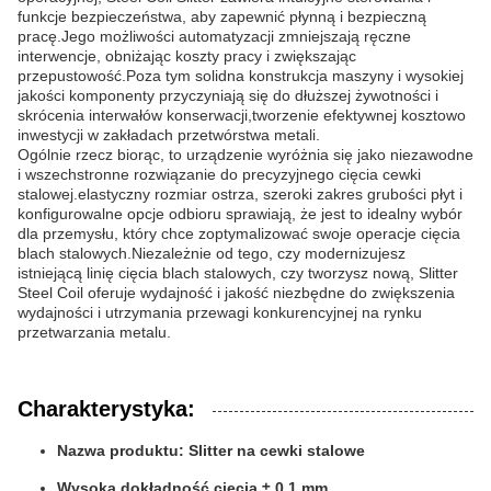
funkcje bezpieczeństwa, aby zapewnić płynną i bezpieczną
pracę.Jego możliwości automatyzacji zmniejszają ręczne
interwencje, obniżając koszty pracy i zwiększając
przepustowość.Poza tym solidna konstrukcja maszyny i wysokiej
jakości komponenty przyczyniają się do dłuższej żywotności i
skrócenia interwałów konserwacji,tworzenie efektywnej kosztowo
inwestycji w zakładach przetwórstwa metali.
Ogólnie rzecz biorąc, to urządzenie wyróżnia się jako niezawodne
i wszechstronne rozwiązanie do precyzyjnego cięcia cewki
stalowej.elastyczny rozmiar ostrza, szeroki zakres grubości płyt i
konfigurowalne opcje odbioru sprawiają, że jest to idealny wybór
dla przemysłu, który chce zoptymalizować swoje operacje cięcia
blach stalowych.Niezależnie od tego, czy modernizujesz
istniejącą linię cięcia blach stalowych, czy tworzysz nową, Slitter
Steel Coil oferuje wydajność i jakość niezbędne do zwiększenia
wydajności i utrzymania przewagi konkurencyjnej na rynku
przetwarzania metalu.
Charakterystyka:
Nazwa produktu: Slitter na cewki stalowe
Wysoka dokładność cięcia ± 0,1 mm