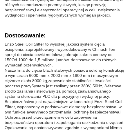
różnych scenariuszach przemysłowych, łącząc precyzję,
bezpieczeństwo,i elastyczności operacyjnej w celu zwiększenia
wydajności i spełnienia rygorystycznych wymagań jakości.
Dostosowanie:
Enzo Steel Coil Slitter to wysokiej jakości system cięcia
ocieplenia, zaprojektowany i wyprodukowany w Chinach.Ten
sprzęt do cięcia cewki metalowej oferuje zakres cenowy od
150Od 1000 do 1,5 miliona juanów, dostosowane do różnych
wymagań przemysłowych.
Nasza linia do cięcia blach stalowych posiada solidną konstrukcję
o wymiarach 6000 mm x 2000 mm x 1800 mm i maszynowym
ciężarze około 8000 kg,zapewnienie stabilności i trwałości
podczas pracySystem jest zasilany przez 380V, 50Hz, 3-fazowe
źródło zasilania i sterowany za pomocą zaawansowanego
systemu sterowania PLC dla precyzyjnej i wydajnej pracy.
Bezpieczeństwo jest najważniejsze w konstrukcji Enzo Steel Coil
Slitter, wyposażony w podstawowe elementy bezpieczeństwa, w
tym funkcje awaryjnego zatrzymania, ochronę bezpieczeństwa,i
Ochrona przed przeciążeniem w celu zapewnienia
bezpieczeństwa operatora i zapobiegania uszkodzeniu urządzeń.
Opakowania są dostosowywane zgodnie z wymaganiami klienta