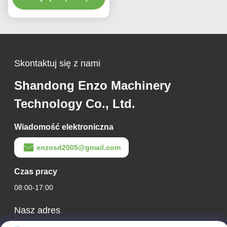
zakresem grubości
blachy od 0,1 do 4 mm do
precyzyjnego sprzętu do
cięcia wzdłużnego
zwojów metalu
Skontaktuj się z nami
Shandong Enzo Machinery
Technology Co., Ltd.
Wiadomość elektroniczna
enzosd2005@gmail.com
Czas pracy
08:00-17:00
Nasz adres