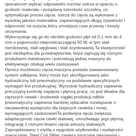
operatorom wybrać odpowiedni rozmiar ostrza w oparciu o
grubość materiału i pożądaną szerokość szczeliny, co
optymalizuje proces cięcia. ostrza do cięcia są wykonane z
wysokiej jakości materiałów, zapewniających długą żywotność i
odporność na zużycie,który zmniejsza czas przerwy i koszty
utrzymania.
Wykorzystuje się go do obróbki grubości płyt od 0,1 mm do 4
mm.o pojemności nieprzekraczającej 50 W, w tym stali
nierdzewnej, stali węglowej i stali ocynkowanej.Ta elastyczność
jest niezbędna dla przedsiębiorstw, które zajmują się różnymi
produktami metalowymi i potrzebują jednej maszyny do
efektywnego obsługi wielu zastosowań.
Oprócz możliwości cięcia,maszyna posiada zaawansowany
system odbijania, który może być skonfigurowany jako
hydrauliczny lub pneumatyczny na podstawie specyficznych
wymagań linii produkcyjnej. Wyrzutnik hydrauliczny zapewnia
precyzyjną kontrolę napięcia i płynną pracę, co jest idealne dla
cięższych cewek i środowisk ciągłej produkcji.odbiór
pneumatyczny zapewnia bardziej opłacalne rozwiązanie o
niezawodnej wydajności dla lżejszych cewków i mniej
wymagających zastosowańTa podwójna opcja zwiększa
adaptacyjność cięcia cewki stalowej, umożliwiając jego płynną
integrację z różnymi liniami cięcia arkuszy stalowych.
Zaprojektowany z myślą o wygodzie użytkownika i wydajności
operacyjnej, Steel Coil Slitter zawiera intuicyjne sterowania i