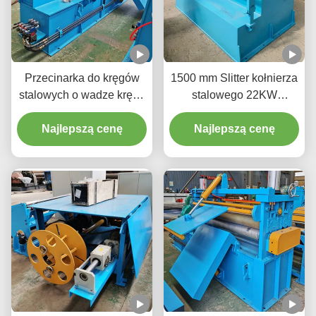
Przecinarka do kręgów
1500 mm Slitter kołnierza
stalowych o wadze kręgu
stalowego 22KW
3-30 ton, 3 fazy, 380V, 20-
60m/min cięcia w
Najlepszą cenę
200 m/min
odpowiednich rozmiarach
Najlepszą cenę
i kształtach