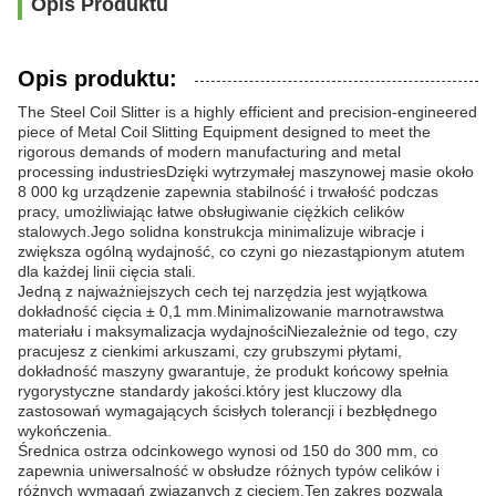
Opis Produktu
Opis produktu:
The Steel Coil Slitter is a highly efficient and precision-engineered
piece of Metal Coil Slitting Equipment designed to meet the
rigorous demands of modern manufacturing and metal
processing industriesDzięki wytrzymałej maszynowej masie około
8 000 kg urządzenie zapewnia stabilność i trwałość podczas
pracy, umożliwiając łatwe obsługiwanie ciężkich celików
stalowych.Jego solidna konstrukcja minimalizuje wibracje i
zwiększa ogólną wydajność, co czyni go niezastąpionym atutem
dla każdej linii cięcia stali.
Jedną z najważniejszych cech tej narzędzia jest wyjątkowa
dokładność cięcia ± 0,1 mm.Minimalizowanie marnotrawstwa
materiału i maksymalizacja wydajnościNiezależnie od tego, czy
pracujesz z cienkimi arkuszami, czy grubszymi płytami,
dokładność maszyny gwarantuje, że produkt końcowy spełnia
rygorystyczne standardy jakości.który jest kluczowy dla
zastosowań wymagających ścisłych tolerancji i bezbłędnego
wykończenia.
Średnica ostrza odcinkowego wynosi od 150 do 300 mm, co
zapewnia uniwersalność w obsłudze różnych typów celików i
różnych wymagań związanych z cięciem.Ten zakres pozwala