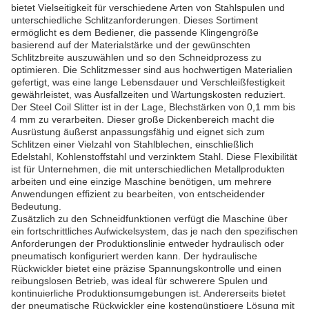
bietet Vielseitigkeit für verschiedene Arten von Stahlspulen und
unterschiedliche Schlitzanforderungen. Dieses Sortiment
ermöglicht es dem Bediener, die passende Klingengröße
basierend auf der Materialstärke und der gewünschten
Schlitzbreite auszuwählen und so den Schneidprozess zu
optimieren. Die Schlitzmesser sind aus hochwertigen Materialien
gefertigt, was eine lange Lebensdauer und Verschleißfestigkeit
gewährleistet, was Ausfallzeiten und Wartungskosten reduziert.
Der Steel Coil Slitter ist in der Lage, Blechstärken von 0,1 mm bis
4 mm zu verarbeiten. Dieser große Dickenbereich macht die
Ausrüstung äußerst anpassungsfähig und eignet sich zum
Schlitzen einer Vielzahl von Stahlblechen, einschließlich
Edelstahl, Kohlenstoffstahl und verzinktem Stahl. Diese Flexibilität
ist für Unternehmen, die mit unterschiedlichen Metallprodukten
arbeiten und eine einzige Maschine benötigen, um mehrere
Anwendungen effizient zu bearbeiten, von entscheidender
Bedeutung.
Zusätzlich zu den Schneidfunktionen verfügt die Maschine über
ein fortschrittliches Aufwickelsystem, das je nach den spezifischen
Anforderungen der Produktionslinie entweder hydraulisch oder
pneumatisch konfiguriert werden kann. Der hydraulische
Rückwickler bietet eine präzise Spannungskontrolle und einen
reibungslosen Betrieb, was ideal für schwerere Spulen und
kontinuierliche Produktionsumgebungen ist. Andererseits bietet
der pneumatische Rückwickler eine kostengünstigere Lösung mit