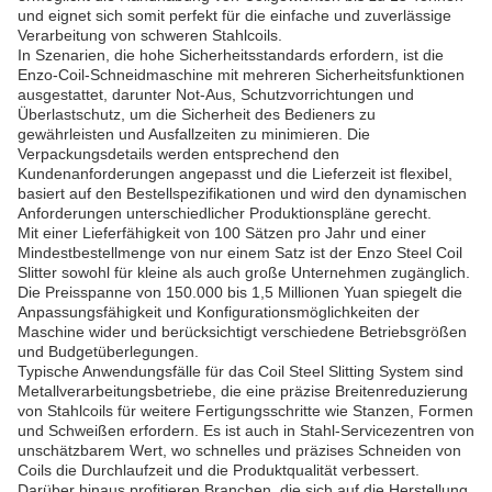
und eignet sich somit perfekt für die einfache und zuverlässige
Verarbeitung von schweren Stahlcoils.
In Szenarien, die hohe Sicherheitsstandards erfordern, ist die
Enzo-Coil-Schneidmaschine mit mehreren Sicherheitsfunktionen
ausgestattet, darunter Not-Aus, Schutzvorrichtungen und
Überlastschutz, um die Sicherheit des Bedieners zu
gewährleisten und Ausfallzeiten zu minimieren. Die
Verpackungsdetails werden entsprechend den
Kundenanforderungen angepasst und die Lieferzeit ist flexibel,
basiert auf den Bestellspezifikationen und wird den dynamischen
Anforderungen unterschiedlicher Produktionspläne gerecht.
Mit einer Lieferfähigkeit von 100 Sätzen pro Jahr und einer
Mindestbestellmenge von nur einem Satz ist der Enzo Steel Coil
Slitter sowohl für kleine als auch große Unternehmen zugänglich.
Die Preisspanne von 150.000 bis 1,5 Millionen Yuan spiegelt die
Anpassungsfähigkeit und Konfigurationsmöglichkeiten der
Maschine wider und berücksichtigt verschiedene Betriebsgrößen
und Budgetüberlegungen.
Typische Anwendungsfälle für das Coil Steel Slitting System sind
Metallverarbeitungsbetriebe, die eine präzise Breitenreduzierung
von Stahlcoils für weitere Fertigungsschritte wie Stanzen, Formen
und Schweißen erfordern. Es ist auch in Stahl-Servicezentren von
unschätzbarem Wert, wo schnelles und präzises Schneiden von
Coils die Durchlaufzeit und die Produktqualität verbessert.
Darüber hinaus profitieren Branchen, die sich auf die Herstellung