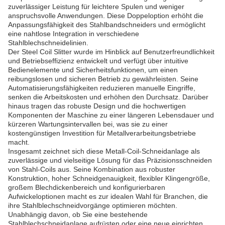
zuverlässiger Leistung für leichtere Spulen und weniger
anspruchsvolle Anwendungen. Diese Doppeloption erhöht die
Anpassungsfähigkeit des Stahlbandschneiders und ermöglicht
eine nahtlose Integration in verschiedene
Stahlblechschneidelinien.
Der Steel Coil Slitter wurde im Hinblick auf Benutzerfreundlichkeit
und Betriebseffizienz entwickelt und verfügt über intuitive
Bedienelemente und Sicherheitsfunktionen, um einen
reibungslosen und sicheren Betrieb zu gewährleisten. Seine
Automatisierungsfähigkeiten reduzieren manuelle Eingriffe,
senken die Arbeitskosten und erhöhen den Durchsatz. Darüber
hinaus tragen das robuste Design und die hochwertigen
Komponenten der Maschine zu einer längeren Lebensdauer und
kürzeren Wartungsintervallen bei, was sie zu einer
kostengünstigen Investition für Metallverarbeitungsbetriebe
macht.
Insgesamt zeichnet sich diese Metall-Coil-Schneidanlage als
zuverlässige und vielseitige Lösung für das Präzisionsschneiden
von Stahl-Coils aus. Seine Kombination aus robuster
Konstruktion, hoher Schneidgenauigkeit, flexibler Klingengröße,
großem Blechdickenbereich und konfigurierbaren
Aufwickeloptionen macht es zur idealen Wahl für Branchen, die
ihre Stahlblechschneidvorgänge optimieren möchten.
Unabhängig davon, ob Sie eine bestehende
Stahlblechschneidanlage aufrüsten oder eine neue einrichten,