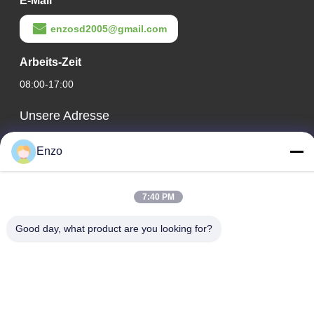
E-Mail
enzosd2005@gmail.com
Arbeits-Zeit
08:00-17:00
Unsere Adresse
Adresse des Unternehmens
Enzo
Nr. 599, Zhangbei Road, Huantai County, Zibo City, Provinz
Shandong, China
7:40 PM
Fabrikadresse
Nr. 553, Zhangbei Road, Huantai County, Stadt Zibo, Provinz
Good day, what product are you looking for?
Shandong
Telefon
0086-18816168366