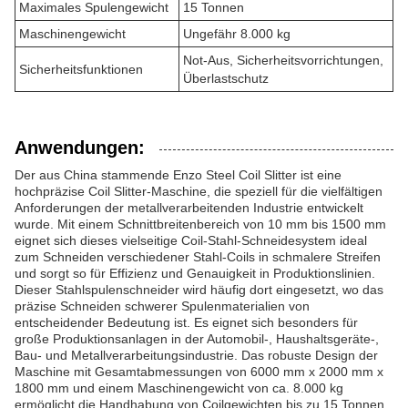
Maximales Spulengewicht
15 Tonnen
Maschinengewicht
Ungefähr 8.000 kg
Not-Aus, Sicherheitsvorrichtungen,
Sicherheitsfunktionen
Überlastschutz
Anwendungen:
Der aus China stammende Enzo Steel Coil Slitter ist eine
hochpräzise Coil Slitter-Maschine, die speziell für die vielfältigen
Anforderungen der metallverarbeitenden Industrie entwickelt
wurde. Mit einem Schnittbreitenbereich von 10 mm bis 1500 mm
eignet sich dieses vielseitige Coil-Stahl-Schneidesystem ideal
zum Schneiden verschiedener Stahl-Coils in schmalere Streifen
und sorgt so für Effizienz und Genauigkeit in Produktionslinien.
Dieser Stahlspulenschneider wird häufig dort eingesetzt, wo das
präzise Schneiden schwerer Spulenmaterialien von
entscheidender Bedeutung ist. Es eignet sich besonders für
große Produktionsanlagen in der Automobil-, Haushaltsgeräte-,
Bau- und Metallverarbeitungsindustrie. Das robuste Design der
Maschine mit Gesamtabmessungen von 6000 mm x 2000 mm x
1800 mm und einem Maschinengewicht von ca. 8.000 kg
ermöglicht die Handhabung von Coilgewichten bis zu 15 Tonnen