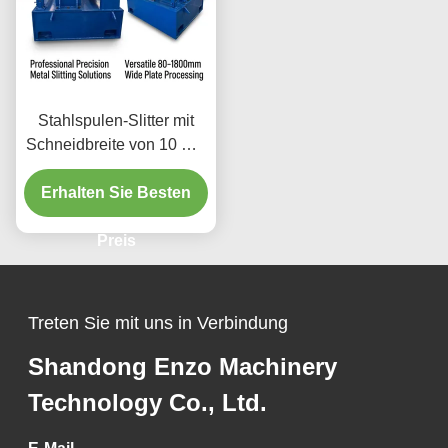
Stahlspulen-Slitter mit
Schneidbreite von 10 mm
bis 1500 mm und
Plattendicke von 0,1 mm
Erhalten Sie Besten
bis 4 mm für Präzisions-
Metallspulen-
Preis
Schneidgeräte
Treten Sie mit uns in Verbindung
Shandong Enzo Machinery
Technology Co., Ltd.