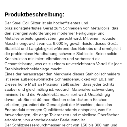
Produktbeschreibung:
Der Steel Coil Slitter ist ein hocheffizientes und
präzisionsgefertigtes Gerät zum Schneiden von Metallcoils, das
den strengen Anforderungen moderner Fertigungs- und
Metallverarbeitungsindustrien gerecht wird. Mit einem robusten
Maschinengewicht von ca. 8.000 kg gewährleistet dieses Gerät
Stabilität und Langlebigkeit während des Betriebs und ermöglicht
die problemlose Handhabung schwerer Stahlcoils. Seine solide
Konstruktion minimiert Vibrationen und verbessert die
Gesamtleistung, was es zu einem unverzichtbaren Vorteil für jede
Stahlblechschneidanlage macht.
Eines der herausragenden Merkmale dieses Stahlcoilschneiders
ist seine außergewöhnliche Schneidgenauigkeit von ±0,1 mm.
Dieses hohe Maß an Präzision stellt sicher, dass jeder Schlitz
sauber und gleichmäßig ist, wodurch Materialverschwendung
minimiert und die Produktivität maximiert wird. Unabhängig
davon, ob Sie mit dünnen Blechen oder dickeren Blechen
arbeiten, garantiert die Genauigkeit der Maschine, dass das
Endprodukt strengen Qualitätsstandards entspricht, was für
Anwendungen, die enge Toleranzen und makellose Oberflächen
erfordern, von entscheidender Bedeutung ist.
Der Schlitzmesserdurchmesser reicht von 150 bis 300 mm und