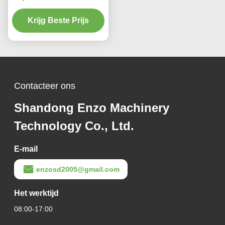
1500 mm en plaatdikte
van 0,1 tot 4 mm voor
Krijg Beste Prijs
precisie metalen spoel
slitsapparatuur
Contacteer ons
Shandong Enzo Machinery
Technology Co., Ltd.
E-mail
enzosd2005@gmail.com
Het werktijd
08:00-17:00