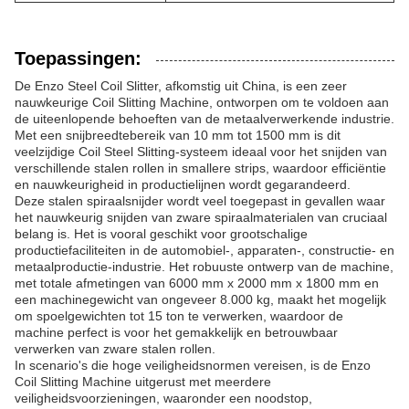
Toepassingen:
De Enzo Steel Coil Slitter, afkomstig uit China, is een zeer
nauwkeurige Coil Slitting Machine, ontworpen om te voldoen aan
de uiteenlopende behoeften van de metaalverwerkende industrie.
Met een snijbreedtebereik van 10 mm tot 1500 mm is dit
veelzijdige Coil Steel Slitting-systeem ideaal voor het snijden van
verschillende stalen rollen in smallere strips, waardoor efficiëntie
en nauwkeurigheid in productielijnen wordt gegarandeerd.
Deze stalen spiraalsnijder wordt veel toegepast in gevallen waar
het nauwkeurig snijden van zware spiraalmaterialen van cruciaal
belang is. Het is vooral geschikt voor grootschalige
productiefaciliteiten in de automobiel-, apparaten-, constructie- en
metaalproductie-industrie. Het robuuste ontwerp van de machine,
met totale afmetingen van 6000 mm x 2000 mm x 1800 mm en
een machinegewicht van ongeveer 8.000 kg, maakt het mogelijk
om spoelgewichten tot 15 ton te verwerken, waardoor de
machine perfect is voor het gemakkelijk en betrouwbaar
verwerken van zware stalen rollen.
In scenario's die hoge veiligheidsnormen vereisen, is de Enzo
Coil Slitting Machine uitgerust met meerdere
veiligheidsvoorzieningen, waaronder een noodstop,