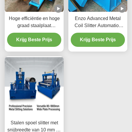
Hoge efficiëntie en hoge
Enzo Advanced Metal
graad staalplaat
Coil Slitter Automation
snijmachine
Control / Tension Control
automatisering spoel
Krijg Beste Prijs
Krijg Beste Prijs
0-120 m/min
slitter 100m/min
380V/50Hz
Stalen spoel slitter met
snijbreedte van 10 mm tot