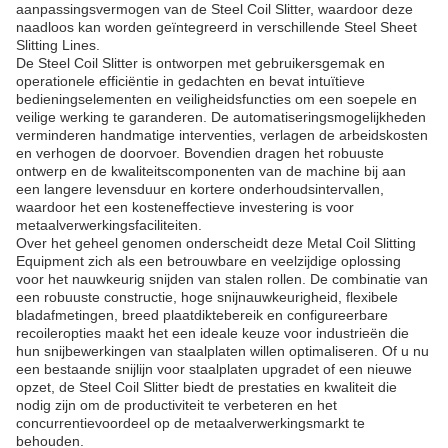
aanpassingsvermogen van de Steel Coil Slitter, waardoor deze
naadloos kan worden geïntegreerd in verschillende Steel Sheet
Slitting Lines.
De Steel Coil Slitter is ontworpen met gebruikersgemak en
operationele efficiëntie in gedachten en bevat intuïtieve
bedieningselementen en veiligheidsfuncties om een ​​soepele en
veilige werking te garanderen. De automatiseringsmogelijkheden
verminderen handmatige interventies, verlagen de arbeidskosten
en verhogen de doorvoer. Bovendien dragen het robuuste
ontwerp en de kwaliteitscomponenten van de machine bij aan
een langere levensduur en kortere onderhoudsintervallen,
waardoor het een kosteneffectieve investering is voor
metaalverwerkingsfaciliteiten.
Over het geheel genomen onderscheidt deze Metal Coil Slitting
Equipment zich als een betrouwbare en veelzijdige oplossing
voor het nauwkeurig snijden van stalen rollen. De combinatie van
een robuuste constructie, hoge snijnauwkeurigheid, flexibele
bladafmetingen, breed plaatdiktebereik en configureerbare
recoileropties maakt het een ideale keuze voor industrieën die
hun snijbewerkingen van staalplaten willen optimaliseren. Of u nu
een bestaande snijlijn voor staalplaten upgradet of een nieuwe
opzet, de Steel Coil Slitter biedt de prestaties en kwaliteit die
nodig zijn om de productiviteit te verbeteren en het
concurrentievoordeel op de metaalverwerkingsmarkt te
behouden.