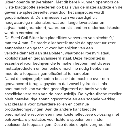
uiteenlopende snijvereisten. Met dit bereik kunnen operators de
juiste bladgrootte selecteren op basis van de materiaaldikte en de
gewenste spleetbreedte, waardoor het snijproces wordt
geoptimaliseerd. De snijmessen zijn vervaardigd uit
hoogwaardige materialen, wat een lange levensduur en
slijtvastheid garandeert, waardoor stilstand en onderhoudskosten
worden verminderd.
De Steel Coil Slitter kan plaatdiktes verwerken van slechts 0,1
mm tot 4 mm. Dit brede diktebereik maakt de apparatuur zeer
aanpasbaar en geschikt voor het snijden van een
verscheidenheid aan staalplaten, waaronder roestvrij staal,
koolstofstaal en gegalvaniseerd staal. Deze flexibiliteit is
essentieel voor bedrijven die te maken hebben met diverse
metaalproducten en één enkele machine nodig hebben om
meerdere toepassingen efficiënt af te handelen.
Naast de snijmogelijkheden beschikt de machine over een
geavanceerd terugslagsysteem dat zowel hydraulisch als
pneumatisch kan worden geconfigureerd op basis van de
specifieke vereisten van de productielijn. De hydraulische recoiler
biedt nauwkeurige spanningscontrole en een soepele werking,
wat ideaal is voor zwaardere rollen en continue
productieomgevingen. Aan de andere kant biedt de
pneumatische recoiler een meer kosteneffectieve oplossing met
betrouwbare prestaties voor lichtere spoelen en minder
veeleisende toepassingen. Deze dubbele optie vergroot het