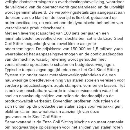
veiligheidsafschermingen en overbelastingsbeveiliging, waardoor
de veiligheid van de operator wordt gegarandeerd en de uitvaltijd
wordt geminimaliseerd. De verpakkingsdetails zijn aangepast aan
de eisen van de klant en de levertijd is flexibel, gebaseerd op
orderspecificaties, en voldoet aan de dynamische behoeften van
verschillende productieschema's.
Met een leveringscapaciteit van 100 sets per jaar en een
minimale bestelhoeveelheid van slechts één set is de Enzo Steel
Coil Slitter toegankelijk voor zowel kleine als grote
ondernemingen. De prijsklasse van 150.000 tot 1,5 miljoen yuan
weerspiegelt het aanpassingsvermogen en de configuratieopties
van de machine, waarbij rekening wordt gehouden met
verschillende operationele schalen en budgetoverwegingen.
Typische toepassingsmogelijkheden voor het Coil Steel Slitting
System zijn onder meer metaalverwerkingsfabrieken die een
nauwkeurige breedteverkleining van stalen spoelen vereisen voor
verdere productiestappen, zoals stampen, vormen en lassen. Het
is ook van onschatbare waarde in staalservicecentra waar het
snel en nauwkeurig snijden van rollen de doorlooptijd en de
productkwaliteit verbetert. Bovendien profiteren industrieën die
zich richten op de productie van stalen strips voor verpakkingen,
elektronica en bouwmaterialen aanzienlijk van deze
geavanceerde Steel Coil Slitter.
Samenvattend is de Enzo Coil Slitting Machine op maat gemaakt
om hoogwaardige oplossingen voor het snijden van stalen rollen