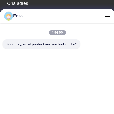
Ons adres
Bedrijfsadres
Enzo
No. 599, Zhangbei Road, Huantai County, Zibo City, provincie
Shandong, China
4:54 PM
Fabrieksadres
No. 553, Zhangbei Road, Huantai County, Zibo City, provincie
Good day, what product are you looking for?
Shandong
Tel.
0086-18816168366
De Goede Kwaliteit van China rol die machine scheuren
Leverancier. Copyright © -2026 Shandong Enzo Machinery
Technology Co., Ltd. . Alle rechten voorbehoudena.
Privacybeleid
|
Sitemap