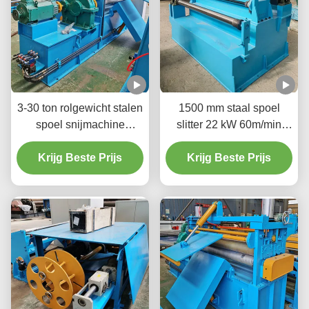
3-30 ton rolgewicht stalen
1500 mm staal spoel
spoel snijmachine
slitter 22 kW 60m/min
snijmachine 3Ph 380V
gesneden in geschikte
Krijg Beste Prijs
20-200m/min
maten en vormen
Krijg Beste Prijs