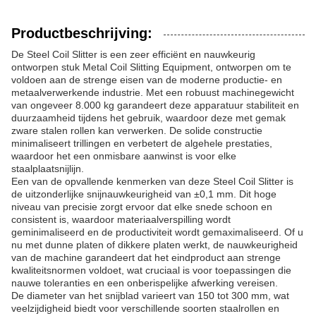
Productbeschrijving:
De Steel Coil Slitter is een zeer efficiënt en nauwkeurig
ontworpen stuk Metal Coil Slitting Equipment, ontworpen om te
voldoen aan de strenge eisen van de moderne productie- en
metaalverwerkende industrie. Met een robuust machinegewicht
van ongeveer 8.000 kg garandeert deze apparatuur stabiliteit en
duurzaamheid tijdens het gebruik, waardoor deze met gemak
zware stalen rollen kan verwerken. De solide constructie
minimaliseert trillingen en verbetert de algehele prestaties,
waardoor het een onmisbare aanwinst is voor elke
staalplaatsnijlijn.
Een van de opvallende kenmerken van deze Steel Coil Slitter is
de uitzonderlijke snijnauwkeurigheid van ±0,1 mm. Dit hoge
niveau van precisie zorgt ervoor dat elke snede schoon en
consistent is, waardoor materiaalverspilling wordt
geminimaliseerd en de productiviteit wordt gemaximaliseerd. Of u
nu met dunne platen of dikkere platen werkt, de nauwkeurigheid
van de machine garandeert dat het eindproduct aan strenge
kwaliteitsnormen voldoet, wat cruciaal is voor toepassingen die
nauwe toleranties en een onberispelijke afwerking vereisen.
De diameter van het snijblad varieert van 150 tot 300 mm, wat
veelzijdigheid biedt voor verschillende soorten staalrollen en