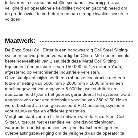
te leveren in diverse industriële scenario's, waarbij precisie,
veiligheid en operationele flexibiliteit worden gecombineerd om
de productiviteit te verbeteren en aan strenge kwaliteitseisen te
voldoen.
Maatwerk:
De Enzo Steel Coil Slitter is een hoogwaardig Coil Steel Slitting-
systeem, ontworpen en vervaardigd in China. Met een minimale
bestelhoeveelheid van 1 set biedt deze Metal Coil Slitting
Equipment een prijsbereik van 150.000 tot 1,5 miljoen Yuan,
afgestemd op verschillende industriële vereisten.
Onze staalplaatsnijlijn heeft een robuuste constructie met een
totale afmeting van 6000 mm x 2000 mm x 1800 mm en een
machinegewicht van ongeveer 8.000 kg, wat stabiliteit en
duurzaamheid tijdens het gebruik garandeert. Het systeem wordt
aangedreven door een driefasige voeding van 380 V, 50 Hz en
wordt bestuurd via een geavanceerd PLC-besturingssysteem
voor nauwkeurige en efficiënte prestaties.
Veiligheid staat voorop bij het ontwerp van de Enzo Steel Coil
Slitter, uitgerust met essentiële veiligheidsvoorzieningen,
waaronder noodstopfuncties, veiligheidsafschermingen en
overbelastingsbeveiliging om de veiligheid van de operator te