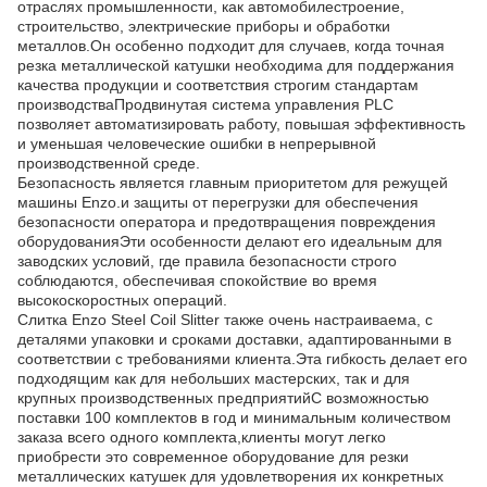
отраслях промышленности, как автомобилестроение,
строительство, электрические приборы и обработки
металлов.Он особенно подходит для случаев, когда точная
резка металлической катушки необходима для поддержания
качества продукции и соответствия строгим стандартам
производстваПродвинутая система управления PLC
позволяет автоматизировать работу, повышая эффективность
и уменьшая человеческие ошибки в непрерывной
производственной среде.
Безопасность является главным приоритетом для режущей
машины Enzo.и защиты от перегрузки для обеспечения
безопасности оператора и предотвращения повреждения
оборудованияЭти особенности делают его идеальным для
заводских условий, где правила безопасности строго
соблюдаются, обеспечивая спокойствие во время
высокоскоростных операций.
Слитка Enzo Steel Coil Slitter также очень настраиваема, с
деталями упаковки и сроками доставки, адаптированными в
соответствии с требованиями клиента.Эта гибкость делает его
подходящим как для небольших мастерских, так и для
крупных производственных предприятийС возможностью
поставки 100 комплектов в год и минимальным количеством
заказа всего одного комплекта,клиенты могут легко
приобрести это современное оборудование для резки
металлических катушек для удовлетворения их конкретных