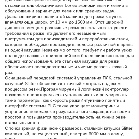
отталкиватель обеспечивает более экономичный и легкий в
обслуживании вариант для легких или средних задач.
Диапазон ширины резки этой машины для резки катушек
впечатляюще широк, от 10 мм до 1500 мм. Этот широкий
диапазон вмещает различные размеры стальных катушек и
требования к резке,что делает его незаменимым
инструментом для производителей и переработчиков стали,
которым необходимо производить полоски различной ширины
из одной катушкиНезависимо от того, требует ли работа узких
полос для сложных приложений или более широких полос для
общего использования, эта стальная катушка для резки
обеспечивает последовательные и чистые разрезы каждый
раз.
Оснащенный передовой системой управления ПЛК, стальной
катушкой Slitter обеспечивает точный контроль над всем
процессом резки.Программируемый логический контроллер
позволяет операторам легко устанавливать и регулировать
такие параметры, как скорость резкиИнтуитивно понятный
интерфейс системы PLC также упрощает мониторинг и
устранение неполадок.в результате чего сокращается время
простоя и повышается производительность на линии резки
стальных листов.
С точки зрения физических размеров, стальной катушки Slitter
компактный, но существенный, измеряя 6000 мм в длину,