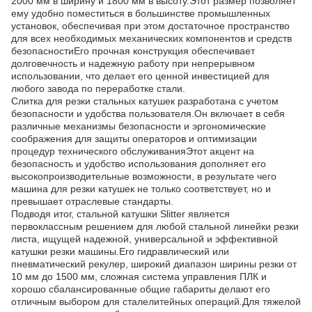
2000 мм в ширину и 1800 мм в высоту.Этот размер позволяет
ему удобно поместиться в большинстве промышленных
установок, обеспечивая при этом достаточное пространство
для всех необходимых механических компонентов и средств
безопасностиЕго прочная конструкция обеспечивает
долговечность и надежную работу при непрерывном
использовании, что делает его ценной инвестицией для
любого завода по переработке стали.
Слитка для резки стальных катушек разработана с учетом
безопасности и удобства пользователя.Он включает в себя
различные механизмы безопасности и эргономические
соображения для защиты операторов и оптимизации
процедур технического обслуживанияЭтот акцент на
безопасность и удобство использования дополняет его
высокопроизводительные возможности, в результате чего
машина для резки катушек не только соответствует, но и
превышает отраслевые стандарты.
Подводя итог, стальной катушки Slitter является
первоклассным решением для любой стальной линейки резки
листа, ищущей надежной, универсальной и эффективной
катушки резки машины.Его гидравлический или
пневматический рекулер, широкий диапазон ширины резки от
10 мм до 1500 мм, сложная система управления ПЛК и
хорошо сбалансированные общие габариты делают его
отличным выбором для сталелитейных операций.Для тяжелой