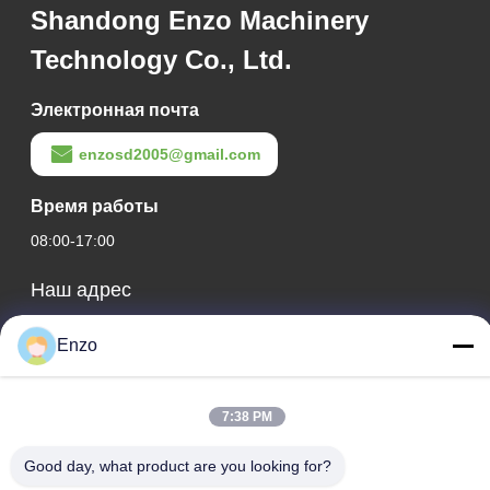
Shandong Enzo Machinery
Technology Co., Ltd.
Электронная почта
enzosd2005@gmail.com
Время работы
08:00-17:00
Наш адрес
Адрес компании
Enzo
No 599, Zhangbei Road, Huantai County, город Зибо,
провинция Шаньдун, Китай
7:38 PM
Адрес фабрики
No 553, улица Чжанбэй, округ Хуантай, город Зибо,
Good day, what product are you looking for?
провинция Шаньдун