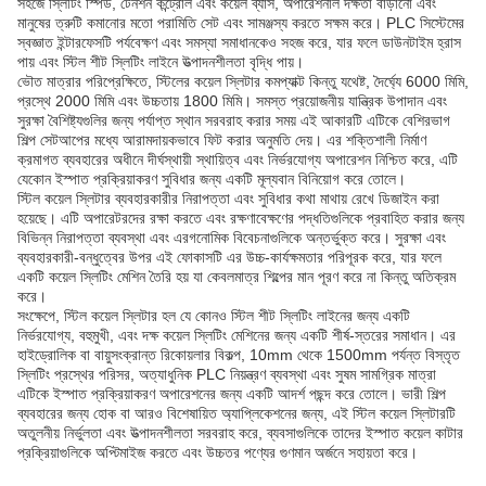
সহজে স্লিটিং স্পিড, টেনশন কন্ট্রোল এবং কয়েল ব্যাস, অপারেশনাল দক্ষতা বাড়ানো এবং
মানুষের ত্রুটি কমানোর মতো পরামিতি সেট এবং সামঞ্জস্য করতে সক্ষম করে। PLC সিস্টেমের
স্বজ্ঞাত ইন্টারফেসটি পর্যবেক্ষণ এবং সমস্যা সমাধানকেও সহজ করে, যার ফলে ডাউনটাইম হ্রাস
পায় এবং স্টিল শীট স্লিটিং লাইনে উত্পাদনশীলতা বৃদ্ধি পায়।
ভৌত মাত্রার পরিপ্রেক্ষিতে, স্টিলের কয়েল স্লিটার কমপ্যাক্ট কিন্তু যথেষ্ট, দৈর্ঘ্যে 6000 মিমি,
প্রস্থে 2000 মিমি এবং উচ্চতায় 1800 মিমি। সমস্ত প্রয়োজনীয় যান্ত্রিক উপাদান এবং
সুরক্ষা বৈশিষ্ট্যগুলির জন্য পর্যাপ্ত স্থান সরবরাহ করার সময় এই আকারটি এটিকে বেশিরভাগ
শিল্প সেটআপের মধ্যে আরামদায়কভাবে ফিট করার অনুমতি দেয়। এর শক্তিশালী নির্মাণ
ক্রমাগত ব্যবহারের অধীনে দীর্ঘস্থায়ী স্থায়িত্ব এবং নির্ভরযোগ্য অপারেশন নিশ্চিত করে, এটি
যেকোন ইস্পাত প্রক্রিয়াকরণ সুবিধার জন্য একটি মূল্যবান বিনিয়োগ করে তোলে।
স্টিল কয়েল স্লিটার ব্যবহারকারীর নিরাপত্তা এবং সুবিধার কথা মাথায় রেখে ডিজাইন করা
হয়েছে। এটি অপারেটরদের রক্ষা করতে এবং রক্ষণাবেক্ষণের পদ্ধতিগুলিকে প্রবাহিত করার জন্য
বিভিন্ন নিরাপত্তা ব্যবস্থা এবং এরগনোমিক বিবেচনাগুলিকে অন্তর্ভুক্ত করে। সুরক্ষা এবং
ব্যবহারকারী-বন্ধুত্বের উপর এই ফোকাসটি এর উচ্চ-কার্যক্ষমতার পরিপূরক করে, যার ফলে
একটি কয়েল স্লিটিং মেশিন তৈরি হয় যা কেবলমাত্র শিল্পের মান পূরণ করে না কিন্তু অতিক্রম
করে।
সংক্ষেপে, স্টিল কয়েল স্লিটার হল যে কোনও স্টিল শীট স্লিটিং লাইনের জন্য একটি
নির্ভরযোগ্য, বহুমুখী, এবং দক্ষ কয়েল স্লিটিং মেশিনের জন্য একটি শীর্ষ-স্তরের সমাধান। এর
হাইড্রোলিক বা বায়ুসংক্রান্ত রিকোয়লার বিকল্প, 10mm থেকে 1500mm পর্যন্ত বিস্তৃত
স্লিটিং প্রস্থের পরিসর, অত্যাধুনিক PLC নিয়ন্ত্রণ ব্যবস্থা এবং সুষম সামগ্রিক মাত্রা
এটিকে ইস্পাত প্রক্রিয়াকরণ অপারেশনের জন্য একটি আদর্শ পছন্দ করে তোলে। ভারী শিল্প
ব্যবহারের জন্য হোক বা আরও বিশেষায়িত অ্যাপ্লিকেশনের জন্য, এই স্টিল কয়েল স্লিটারটি
অতুলনীয় নির্ভুলতা এবং উত্পাদনশীলতা সরবরাহ করে, ব্যবসাগুলিকে তাদের ইস্পাত কয়েল কাটার
প্রক্রিয়াগুলিকে অপ্টিমাইজ করতে এবং উচ্চতর পণ্যের গুণমান অর্জনে সহায়তা করে।