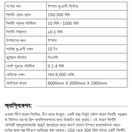
পণ্যের নাম
ইস্পাত কুণ্ডলী স্লিটার
স্লিটিং ব্লেড ব্যাস
150-300 মিমি
স্লিটিং প্রস্থ পরিসীমা
10 মিমি - 1500 মিমি
স্লিটিং নির্ভুলতা
±0.1 মিমি
উপাদানের ধরন
ইস্পাত
সর্বোচ্চ কুণ্ডলী ওজন
15 টন
কন্ট্রোল সিস্টেম
পিএলসি
প্লেট পুরুত্ব পরিসীমা
0.1-4 মিমি
মেশিনের ওজন
প্রায় 8,000 কেজি
সামগ্রিক মাত্রা
6000mm X 2000mm X 1800mm
অ্যাপ্লিকেশন:
এনজো স্টিল কয়েল স্লিটার, চীন থেকে উদ্ভূত, একটি উচ্চ-নির্ভুল মেটাল কয়েল স্লিটিং সরঞ্জাম
যা বিভিন্ন ধরণের শিল্প অ্যাপ্লিকেশনের জন্য ডিজাইন করা হয়েছে। এই কয়েল স্লিটিং
মেশিনটি ম্যানুফ্যাকচারিং প্ল্যান্টে ব্যবহারের জন্য আদর্শ যেখানে ইস্পাত কয়েলগুলিকে আরও
তৈরির জন্য সরু স্ট্রিপে প্রক্রিয়া করা দরকার। 150 থেকে 300 মিমি পর্যন্ত একটি স্লিটিং