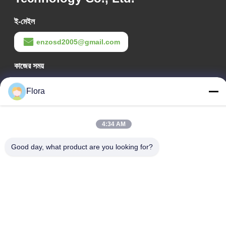
ই-মেইল
enzosd2005@gmail.com
কাজের সময়
08:00-17:00
Flora
আমাদের ঠিকানা
কোম্পানির ঠিকানা
4:34 AM
নং ৫৯৯, ঝাংবে রোড, হুয়ানটাই কাউন্টি, জিবো সিটি, শানডং প্রদেশ, চীন
Good day, what product are you looking for?
কারখানার ঠিকানা
নং ৫৫৩, ঝাংবেই রোড, হুয়ানটাই কাউন্টি, জিবো সিটি, শানডং প্রদেশ
টেলিফোন
0086-18816168366