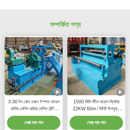
সম্পর্কিত পণ্য
3-30 টন রোল ওজন ইস্পাত কয়েল
1500 মিমি স্টীল কয়েল স্লিটার
কাটার মেশিন কাটার মেশিন 3Ph
22KW 60m / মিনিট উপযুক্ত
380V 20-200m/Min
আকার এবং আকারে কাটা
সেরা দাম পান
সেরা দাম পান