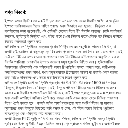
পণ্য বিবরণ:
ইস্পাত কয়েল স্লিটার হল একটি উন্নত এবং অত্যন্ত দক্ষ কয়েল স্লিটিং মেশিন যা আধুনিক
ইস্পাত প্রক্রিয়াকরণ শিল্পের চাহিদা পূরণের জন্য ডিজাইন করা হয়েছে। নির্ভুলতা এবং
স্থায়িত্বের জন্য প্রকৌশলী, এই মেশিনটি যেকোন স্টিল শীট স্লিটিং লাইনের একটি অপরিহার্য
উপাদান, ব্যতিক্রমী নির্ভুলতা এবং গতির সাথে চওড়া স্টিলের কয়েলগুলিকে সরু স্ট্রিপে কাটাতে
উচ্চতর কর্মক্ষমতা প্রদান করে।
এই স্টিল কয়েল স্লিটারের অন্যতম প্রধান বৈশিষ্ট্য হল এর বহুমুখী রিকোয়লার সিস্টেম, যা
একটি হাইড্রোলিক বা বায়ুসংক্রান্ত রিকয়লার প্রকারের সাথে কনফিগার করা যেতে পারে। এই
নমনীয়তা বিভিন্ন অপারেশনাল প্রয়োজনের সাথে নিরবিচ্ছিন্ন অভিযোজনের অনুমতি দেয় এবং
স্লিটিং প্রক্রিয়া চলাকালীন ইস্পাত কয়েলের মসৃণ হ্যান্ডলিং নিশ্চিত করে। হাইড্রোলিক
রিকোয়লার শক্তিশালী এবং শক্তিশালী কয়েল রিওয়াইন্ডিং ক্ষমতা প্রদান করে, ভারী-শুল্ক
অ্যাপ্লিকেশনের জন্য আদর্শ, যখন বায়ুসংক্রান্ত রিকোয়লার হালকা বা মাঝারি-শুল্ক কাজের
জন্য আরও লাভজনক এবং সহজে রক্ষণাবেক্ষণের বিকল্প প্রদান করে।
এই কয়েল স্লিটিং মেশিনের স্লিটিং প্রস্থের পরিসীমা 10 মিমি থেকে 1500 মিমি পর্যন্ত
বিস্তৃত, চিত্তাকর্ষকভাবে বিস্তৃত। এই বিস্তৃত পরিসরে বিভিন্ন ধরনের স্টিলের কয়েলের
আকার এবং স্লিটিং প্রয়োজনীয়তা মিটমাট করে, এটি ইস্পাত প্রস্তুতকারক এবং প্রসেসরদের
জন্য একটি অপরিহার্য হাতিয়ার তৈরি করে যাদের একটি একক কয়েল থেকে বিভিন্ন প্রস্থের
স্ট্রিপ তৈরি করতে হবে। কাজটি জটিল অ্যাপ্লিকেশনের জন্য সংকীর্ণ স্ট্রিপ বা সাধারণ
ব্যবহারের জন্য বিস্তৃত স্ট্রিপের দাবি করুক না কেন, এই স্টিল কয়েল স্লিটার প্রতিবার
সামঞ্জস্যপূর্ণ এবং পরিষ্কার কাট সরবরাহ করে।
একটি উন্নত PLC কন্ট্রোল সিস্টেমের সাথে সজ্জিত, স্টিল কয়েল স্লিটার সমগ্র স্লিটিং
প্রক্রিয়ার উপর সুনির্দিষ্ট নিয়ন্ত্রণ নিশ্চিত করে। প্রোগ্রামেবল লজিক কন্ট্রোলার অপারেটরদের