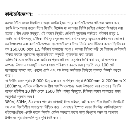
কাস্টমাইজেশন:
এনজো স্টিল কয়েল স্লিটারের জন্য কাস্টমাইজড পণ্য কাস্টমাইজেশন পরিষেবা অফার করে,
একটি উচ্চ-মানের কয়েল স্টিল স্লিটিং সিস্টেম যা আপনার নির্দিষ্ট চাহিদা মেটাতে ডিজাইন করা
হয়েছে। চীন থেকে উদ্ভূত, এই কয়েল স্লিটিং মেশিনটি ন্যূনতম অর্ডারের পরিমাণ মাত্র 1
সেটের সাথে উপলব্ধ, এটিকে বিভিন্ন স্কেলের অপারেশনের জন্য অ্যাক্সেসযোগ্য করে তোলে।
কনফিগারেশন এবং কাস্টমাইজেশনের প্রয়োজনীয়তার উপর নির্ভর করে স্টিলের কয়েল স্লিটারের
দাম 150,000 থেকে 1.5 মিলিয়ন ইউয়ানের মধ্যে। আমরা নিশ্চিত করি যে নিরাপদ ডেলিভারি
নিশ্চিত করতে গ্রাহকের প্রয়োজনীয়তা অনুযায়ী প্যাকেজিং করা হয়েছে।
ডেলিভারি সময় নমনীয় এবং অর্ডারের প্রয়োজনীয়তা অনুসারে তৈরি করা হয়, যা আপনাকে
আপনার উৎপাদন সময়সূচী দক্ষতার সাথে পরিকল্পনা করতে দেয়। প্রতি বছর 100 সেট
সরবরাহের ক্ষমতা সহ, এনজো ছোট এবং বড় উভয় অর্ডারকে নির্ভরযোগ্যভাবে মিটমাট করতে
পারে।
মেশিনটির ওজন প্রায় 8,000 Kg এবং এর সামগ্রিক মাত্রা 6000mm X 2000mm X
1800mm, এটিকে ভারী-শুল্ক শিল্প অ্যাপ্লিকেশনের জন্য উপযুক্ত করে তোলে। স্লিটিং
প্রস্থ পরিসীমা 10 মিমি থেকে 1500 মিমি পর্যন্ত বিস্তৃত, বিভিন্ন কয়েল আকারের জন্য
বহুমুখিতা প্রদান করে।
380V, 50Hz, 3-ফেজের পাওয়ার সাপ্লাই দিয়ে সজ্জিত, এই কয়েল স্টিল স্লিটিং সিস্টেমটি
দক্ষ এবং স্থিতিশীল অপারেশন নিশ্চিত করে। এনজোর ইস্পাত কয়েল স্লিটার কাস্টমাইজেশন
পরিষেবাগুলিকে একটি কয়েল স্লিটিং মেশিন সরবরাহ করার জন্য বিশ্বাস করুন যা আপনার
উত্পাদনের প্রয়োজনগুলি পুরোপুরি ফিট করে।