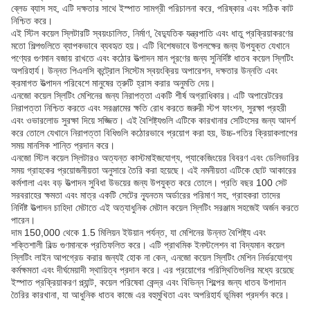
ব্লেড ব্যাস সহ, এটি দক্ষতার সাথে ইস্পাত সামগ্রী পরিচালনা করে, পরিষ্কার এবং সঠিক কাট
নিশ্চিত করে।
এই স্টিল কয়েল স্লিটারটি স্বয়ংচালিত, নির্মাণ, বৈদ্যুতিক যন্ত্রপাতি এবং ধাতু প্রক্রিয়াকরণের
মতো শিল্পগুলিতে ব্যাপকভাবে ব্যবহৃত হয়। এটি বিশেষভাবে উপলক্ষের জন্য উপযুক্ত যেখানে
পণ্যের গুণমান বজায় রাখতে এবং কঠোর উত্পাদন মান পূরণের জন্য সুনির্দিষ্ট ধাতব কয়েল স্লিটিং
অপরিহার্য। উন্নত পিএলসি কন্ট্রোল সিস্টেম স্বয়ংক্রিয় অপারেশন, দক্ষতার উন্নতি এবং
ক্রমাগত উত্পাদন পরিবেশে মানুষের ত্রুটি হ্রাস করার অনুমতি দেয়।
এনজো কয়েল স্লিটিং মেশিনের জন্য নিরাপত্তা একটি শীর্ষ অগ্রাধিকার। এটি অপারেটরের
নিরাপত্তা নিশ্চিত করতে এবং সরঞ্জামের ক্ষতি রোধ করতে জরুরী স্টপ ফাংশন, সুরক্ষা প্রহরী
এবং ওভারলোড সুরক্ষা দিয়ে সজ্জিত। এই বৈশিষ্ট্যগুলি এটিকে কারখানার সেটিংসের জন্য আদর্শ
করে তোলে যেখানে নিরাপত্তা বিধিগুলি কঠোরভাবে প্রয়োগ করা হয়, উচ্চ-গতির ক্রিয়াকলাপের
সময় মানসিক শান্তি প্রদান করে।
এনজো স্টিল কয়েল স্লিটারও অত্যন্ত কাস্টমাইজযোগ্য, প্যাকেজিংয়ের বিবরণ এবং ডেলিভারির
সময় গ্রাহকের প্রয়োজনীয়তা অনুসারে তৈরি করা হয়েছে। এই নমনীয়তা এটিকে ছোট আকারের
কর্মশালা এবং বড় উত্পাদন সুবিধা উভয়ের জন্য উপযুক্ত করে তোলে। প্রতি বছর 100 সেট
সরবরাহের ক্ষমতা এবং মাত্র একটি সেটের ন্যূনতম অর্ডারের পরিমাণ সহ, গ্রাহকরা তাদের
নির্দিষ্ট উত্পাদন চাহিদা মেটাতে এই অত্যাধুনিক মেটাল কয়েল স্লিটিং সরঞ্জাম সহজেই অর্জন করতে
পারেন।
দাম 150,000 থেকে 1.5 মিলিয়ন ইউয়ান পর্যন্ত, যা মেশিনের উন্নত বৈশিষ্ট্য এবং
শক্তিশালী বিল্ড গুণমানকে প্রতিফলিত করে। এটি প্রাথমিক ইনস্টলেশন বা বিদ্যমান কয়েল
স্লিটিং লাইন আপগ্রেড করার জন্যই হোক না কেন, এনজো কয়েল স্লিটিং মেশিন নির্ভরযোগ্য
কর্মক্ষমতা এবং দীর্ঘমেয়াদী স্থায়িত্ব প্রদান করে। এর প্রয়োগের পরিস্থিতিগুলির মধ্যে রয়েছে
ইস্পাত প্রক্রিয়াকরণ প্ল্যান্ট, কয়েল পরিষেবা কেন্দ্র এবং বিভিন্ন শিল্পের জন্য ধাতব উপাদান
তৈরির কারখানা, যা আধুনিক ধাতব কাজে এর বহুমুখিতা এবং অপরিহার্য ভূমিকা প্রদর্শন করে।