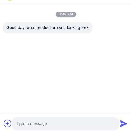
Διεύθυνση εργοστασίων
2:46 AM
Αρ. 553, Οδός Zhangbei, Κομητεία Huantai, Πόλη Zibo,
Επαρχία Shandong
Good day, what product are you looking for?
Τηλ.
0086-18816168366
Καλή ποιότητα της Κίνας σπείρα που σκίζει τη μηχανή
Προμηθευτής. Πνευματικά δικαιώματα © -2026 Shandong Enzo
Machinery Technology Co., Ltd. . Διατηρούνται όλα τα πνευματικά
δικαιώματα.
Πολιτική μυστικότητας
|
Sitemap