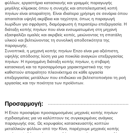
φύλλων, εργαστήρια κατασκευής και γραμμές παραγωγής
μεγάλης κλίμακας όπου η συνεχής και αποτελεσματική κοπή
πηνίων είναι απαραίτητη. Είναι ιδιαίτερα χρήσιμη σε σενάρια όπου
απαιτείται υψηλή ακρίβεια και ταχύτητα, όπως η παραγωγή
λωρίδων για σφράγιση, διαμόρφωση ή περαιτέρω επεξεργασία. Η
διάταξη κοπής πηνίων που είναι ενσωματωμένη στη μηχανή
εξασφαλίζει ομαλές και ακριβείς κοπές, μειώνοντας τη σπατάλη
υλικού και βελτιώνοντας τη συνολική αποδοτικότητα της
παραγωγής.
Συνοπτικά, η μηχανή κοπής πηνίων Enzo είναι μια αξιόπιστη,
υψηλής απόδοσης λύση για μια ποικιλία αναγκών επεξεργασίας
πηνίων. Η προηγμένη διάταξη κοπής πηνίων, η στιβαρή
κατασκευή και τα προσαρμόσιμα χαρακτηριστικά της την
καθιστούν απαραίτητο πλεονέκτημα σε κάθε εργασία
επεξεργασίας μετάλλων που επιδιώκει να βελτιστοποιήσει τη ροή
εργασίας και την ποιότητα των προϊόντων.
Προσαρμογή:
Η Enzo προσφέρει προσαρμοσμένες μηχανές κοπής πηνίων
σχεδιασμένες για να καλύπτουν τις συγκεκριμένες ανάγκες
παραγωγής σας. Ως κορυφαίος κατασκευαστής κοπτών
μεταλλικών φύλλων από την Κίνα, παρέχουμε μηχανές κοπής