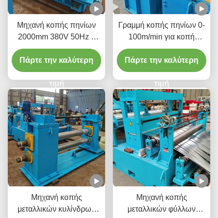
Μηχανή κοπής πηνίων
Γραμμή κοπής πηνίων 0-
2000mm 380V 50Hz 3
100m/min για κοπή
φάσεων Αύξηση
μεγάλων μεταλλικών
διαθεσιμότητας υλικού
Πάρτε την καλύτερη
πηνίων σε στενότερες
Πάρτε την καλύτερη
λωρίδες
τιμή
τιμή
Μηχανή κοπής
Μηχανή κοπής
μεταλλικών κυλίνδρων
μεταλλικών φύλλων