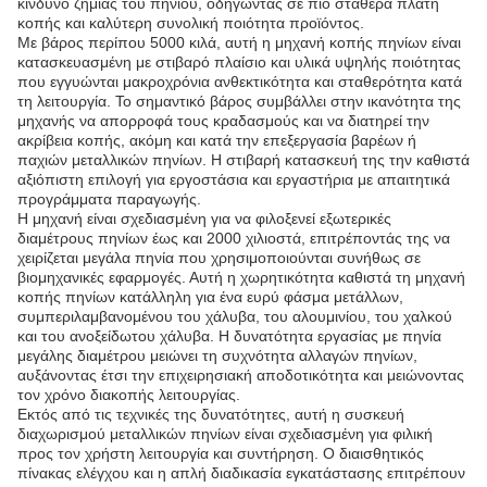
κίνδυνο ζημιάς του πηνίου, οδηγώντας σε πιο σταθερά πλάτη
κοπής και καλύτερη συνολική ποιότητα προϊόντος.
Με βάρος περίπου 5000 κιλά, αυτή η μηχανή κοπής πηνίων είναι
κατασκευασμένη με στιβαρό πλαίσιο και υλικά υψηλής ποιότητας
που εγγυώνται μακροχρόνια ανθεκτικότητα και σταθερότητα κατά
τη λειτουργία. Το σημαντικό βάρος συμβάλλει στην ικανότητα της
μηχανής να απορροφά τους κραδασμούς και να διατηρεί την
ακρίβεια κοπής, ακόμη και κατά την επεξεργασία βαρέων ή
παχιών μεταλλικών πηνίων. Η στιβαρή κατασκευή της την καθιστά
αξιόπιστη επιλογή για εργοστάσια και εργαστήρια με απαιτητικά
προγράμματα παραγωγής.
Η μηχανή είναι σχεδιασμένη για να φιλοξενεί εξωτερικές
διαμέτρους πηνίων έως και 2000 χιλιοστά, επιτρέποντάς της να
χειρίζεται μεγάλα πηνία που χρησιμοποιούνται συνήθως σε
βιομηχανικές εφαρμογές. Αυτή η χωρητικότητα καθιστά τη μηχανή
κοπής πηνίων κατάλληλη για ένα ευρύ φάσμα μετάλλων,
συμπεριλαμβανομένου του χάλυβα, του αλουμινίου, του χαλκού
και του ανοξείδωτου χάλυβα. Η δυνατότητα εργασίας με πηνία
μεγάλης διαμέτρου μειώνει τη συχνότητα αλλαγών πηνίων,
αυξάνοντας έτσι την επιχειρησιακή αποδοτικότητα και μειώνοντας
τον χρόνο διακοπής λειτουργίας.
Εκτός από τις τεχνικές της δυνατότητες, αυτή η συσκευή
διαχωρισμού μεταλλικών πηνίων είναι σχεδιασμένη για φιλική
προς τον χρήστη λειτουργία και συντήρηση. Ο διαισθητικός
πίνακας ελέγχου και η απλή διαδικασία εγκατάστασης επιτρέπουν