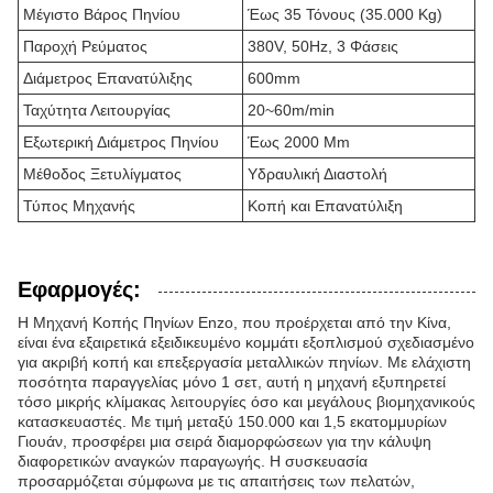
Μέγιστο Βάρος Πηνίου
Έως 35 Τόνους (35.000 Kg)
Παροχή Ρεύματος
380V, 50Hz, 3 Φάσεις
Διάμετρος Επανατύλιξης
600mm
Ταχύτητα Λειτουργίας
20~60m/min
Εξωτερική Διάμετρος Πηνίου
Έως 2000 Mm
Μέθοδος Ξετυλίγματος
Υδραυλική Διαστολή
Τύπος Μηχανής
Κοπή και Επανατύλιξη
Εφαρμογές:
Η Μηχανή Κοπής Πηνίων Enzo, που προέρχεται από την Κίνα,
είναι ένα εξαιρετικά εξειδικευμένο κομμάτι εξοπλισμού σχεδιασμένο
για ακριβή κοπή και επεξεργασία μεταλλικών πηνίων. Με ελάχιστη
ποσότητα παραγγελίας μόνο 1 σετ, αυτή η μηχανή εξυπηρετεί
τόσο μικρής κλίμακας λειτουργίες όσο και μεγάλους βιομηχανικούς
κατασκευαστές. Με τιμή μεταξύ 150.000 και 1,5 εκατομμυρίων
Γιουάν, προσφέρει μια σειρά διαμορφώσεων για την κάλυψη
διαφορετικών αναγκών παραγωγής. Η συσκευασία
προσαρμόζεται σύμφωνα με τις απαιτήσεις των πελατών,