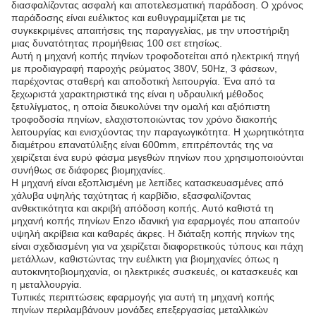
διασφαλίζοντας ασφαλή και αποτελεσματική παράδοση. Ο χρόνος
παράδοσης είναι ευέλικτος και ευθυγραμμίζεται με τις
συγκεκριμένες απαιτήσεις της παραγγελίας, με την υποστήριξη
μιας δυνατότητας προμήθειας 100 σετ ετησίως.
Αυτή η μηχανή κοπής πηνίων τροφοδοτείται από ηλεκτρική πηγή
με προδιαγραφή παροχής ρεύματος 380V, 50Hz, 3 φάσεων,
παρέχοντας σταθερή και αποδοτική λειτουργία. Ένα από τα
ξεχωριστά χαρακτηριστικά της είναι η υδραυλική μέθοδος
ξετυλίγματος, η οποία διευκολύνει την ομαλή και αξιόπιστη
τροφοδοσία πηνίων, ελαχιστοποιώντας τον χρόνο διακοπής
λειτουργίας και ενισχύοντας την παραγωγικότητα. Η χωρητικότητα
διαμέτρου επανατύλιξης είναι 600mm, επιτρέποντάς της να
χειρίζεται ένα ευρύ φάσμα μεγεθών πηνίων που χρησιμοποιούνται
συνήθως σε διάφορες βιομηχανίες.
Η μηχανή είναι εξοπλισμένη με λεπίδες κατασκευασμένες από
χάλυβα υψηλής ταχύτητας ή καρβίδιο, εξασφαλίζοντας
ανθεκτικότητα και ακριβή απόδοση κοπής. Αυτό καθιστά τη
μηχανή κοπής πηνίων Enzo ιδανική για εφαρμογές που απαιτούν
υψηλή ακρίβεια και καθαρές άκρες. Η διάταξη κοπής πηνίων της
είναι σχεδιασμένη για να χειρίζεται διαφορετικούς τύπους και πάχη
μετάλλων, καθιστώντας την ευέλικτη για βιομηχανίες όπως η
αυτοκινητοβιομηχανία, οι ηλεκτρικές συσκευές, οι κατασκευές και
η μεταλλουργία.
Τυπικές περιπτώσεις εφαρμογής για αυτή τη μηχανή κοπής
πηνίων περιλαμβάνουν μονάδες επεξεργασίας μεταλλικών