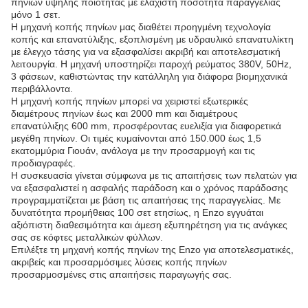
πηνίων υψηλής ποιότητας με ελάχιστη ποσότητα παραγγελίας
μόνο 1 σετ.
Η μηχανή κοπής πηνίων μας διαθέτει προηγμένη τεχνολογία
κοπής και επανατύλιξης, εξοπλισμένη με υδραυλικό επανατυλίκτη
με έλεγχο τάσης για να εξασφαλίσει ακριβή και αποτελεσματική
λειτουργία. Η μηχανή υποστηρίζει παροχή ρεύματος 380V, 50Hz,
3 φάσεων, καθιστώντας την κατάλληλη για διάφορα βιομηχανικά
περιβάλλοντα.
Η μηχανή κοπής πηνίων μπορεί να χειριστεί εξωτερικές
διαμέτρους πηνίων έως και 2000 mm και διαμέτρους
επανατύλιξης 600 mm, προσφέροντας ευελιξία για διαφορετικά
μεγέθη πηνίων. Οι τιμές κυμαίνονται από 150.000 έως 1,5
εκατομμύρια Γιουάν, ανάλογα με την προσαρμογή και τις
προδιαγραφές.
Η συσκευασία γίνεται σύμφωνα με τις απαιτήσεις των πελατών για
να εξασφαλιστεί η ασφαλής παράδοση και ο χρόνος παράδοσης
προγραμματίζεται με βάση τις απαιτήσεις της παραγγελίας. Με
δυνατότητα προμήθειας 100 σετ ετησίως, η Enzo εγγυάται
αξιόπιστη διαθεσιμότητα και άμεση εξυπηρέτηση για τις ανάγκες
σας σε κόφτες μεταλλικών φύλλων.
Επιλέξτε τη μηχανή κοπής πηνίων της Enzo για αποτελεσματικές,
ακριβείς και προσαρμόσιμες λύσεις κοπής πηνίων
προσαρμοσμένες στις απαιτήσεις παραγωγής σας.