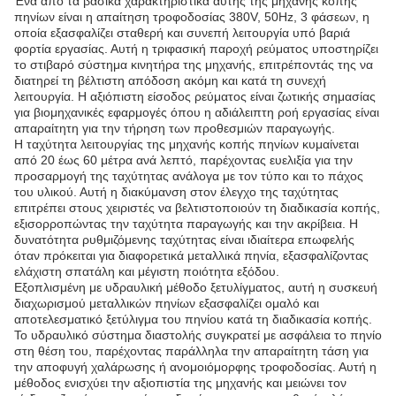
Ένα από τα βασικά χαρακτηριστικά αυτής της μηχανής κοπής
πηνίων είναι η απαίτηση τροφοδοσίας 380V, 50Hz, 3 φάσεων, η
οποία εξασφαλίζει σταθερή και συνεπή λειτουργία υπό βαριά
φορτία εργασίας. Αυτή η τριφασική παροχή ρεύματος υποστηρίζει
το στιβαρό σύστημα κινητήρα της μηχανής, επιτρέποντάς της να
διατηρεί τη βέλτιστη απόδοση ακόμη και κατά τη συνεχή
λειτουργία. Η αξιόπιστη είσοδος ρεύματος είναι ζωτικής σημασίας
για βιομηχανικές εφαρμογές όπου η αδιάλειπτη ροή εργασίας είναι
απαραίτητη για την τήρηση των προθεσμιών παραγωγής.
Η ταχύτητα λειτουργίας της μηχανής κοπής πηνίων κυμαίνεται
από 20 έως 60 μέτρα ανά λεπτό, παρέχοντας ευελιξία για την
προσαρμογή της ταχύτητας ανάλογα με τον τύπο και το πάχος
του υλικού. Αυτή η διακύμανση στον έλεγχο της ταχύτητας
επιτρέπει στους χειριστές να βελτιστοποιούν τη διαδικασία κοπής,
εξισορροπώντας την ταχύτητα παραγωγής και την ακρίβεια. Η
δυνατότητα ρυθμιζόμενης ταχύτητας είναι ιδιαίτερα επωφελής
όταν πρόκειται για διαφορετικά μεταλλικά πηνία, εξασφαλίζοντας
ελάχιστη σπατάλη και μέγιστη ποιότητα εξόδου.
Εξοπλισμένη με υδραυλική μέθοδο ξετυλίγματος, αυτή η συσκευή
διαχωρισμού μεταλλικών πηνίων εξασφαλίζει ομαλό και
αποτελεσματικό ξετύλιγμα του πηνίου κατά τη διαδικασία κοπής.
Το υδραυλικό σύστημα διαστολής συγκρατεί με ασφάλεια το πηνίο
στη θέση του, παρέχοντας παράλληλα την απαραίτητη τάση για
την αποφυγή χαλάρωσης ή ανομοιόμορφης τροφοδοσίας. Αυτή η
μέθοδος ενισχύει την αξιοπιστία της μηχανής και μειώνει τον