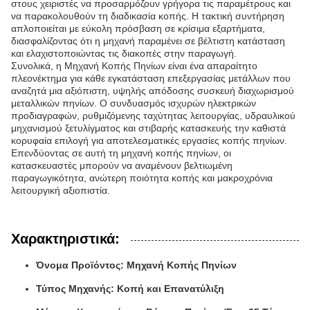
στους χειριστές να προσαρμόζουν γρήγορα τις παραμέτρους και
να παρακολουθούν τη διαδικασία κοπής. Η τακτική συντήρηση
απλοποιείται με εύκολη πρόσβαση σε κρίσιμα εξαρτήματα,
διασφαλίζοντας ότι η μηχανή παραμένει σε βέλτιστη κατάσταση
και ελαχιστοποιώντας τις διακοπές στην παραγωγή.
Συνολικά, η Μηχανή Κοπής Πηνίων είναι ένα απαραίτητο
πλεονέκτημα για κάθε εγκατάσταση επεξεργασίας μετάλλων που
αναζητά μια αξιόπιστη, υψηλής απόδοσης συσκευή διαχωρισμού
μεταλλικών πηνίων. Ο συνδυασμός ισχυρών ηλεκτρικών
προδιαγραφών, ρυθμιζόμενης ταχύτητας λειτουργίας, υδραυλικού
μηχανισμού ξετυλίγματος και στιβαρής κατασκευής την καθιστά
κορυφαία επιλογή για αποτελεσματικές εργασίες κοπής πηνίων.
Επενδύοντας σε αυτή τη μηχανή κοπής πηνίων, οι
κατασκευαστές μπορούν να αναμένουν βελτιωμένη
παραγωγικότητα, ανώτερη ποιότητα κοπής και μακροχρόνια
λειτουργική αξιοπιστία.
Χαρακτηριστικά:
Όνομα Προϊόντος: Μηχανή Κοπής Πηνίων
Τύπος Μηχανής: Κοπή και Επανατύλιξη