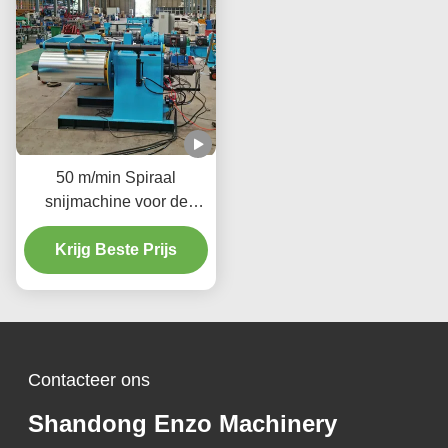
50 m/min Spiraal
snijmachine voor de
productie van precieze
metalen onderdelen
Krijg Beste Prijs
Voertuigindustrie
Contacteer ons
Shandong Enzo Machinery