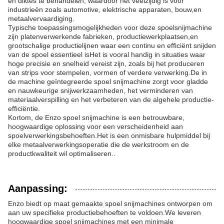
en diktes te behandelen, waardoor het veelzijdig is voor
industrieën zoals automotive, elektrische apparaten, bouw,en
metaalvervaardiging.
Typische toepassingsmogelijkheden voor deze spoelsnijmachine
zijn platenverwerkende fabrieken, productiewerkplaatsen,en
grootschalige productielijnen waar een continu en efficiënt snijden
van de spoel essentieel isHet is vooral handig in situaties waar
hoge precisie en snelheid vereist zijn, zoals bij het produceren
van strips voor stempelen, vormen of verdere verwerking.De in
de machine geïntegreerde spoel snijmachine zorgt voor gladde
en nauwkeurige snijwerkzaamheden, het verminderen van
materiaalverspilling en het verbeteren van de algehele productie-
efficiëntie.
Kortom, de Enzo spoel snijmachine is een betrouwbare,
hoogwaardige oplossing voor een verscheidenheid aan
spoelverwerkingsbehoeften.Het is een onmisbare hulpmiddel bij
elke metaalverwerkingsoperatie die de werkstroom en de
productkwaliteit wil optimaliseren..
Aanpassing:
Enzo biedt op maat gemaakte spoel snijmachines ontworpen om
aan uw specifieke productiebehoeften te voldoen.We leveren
hoogwaardige spoel snijmachines met een minimale