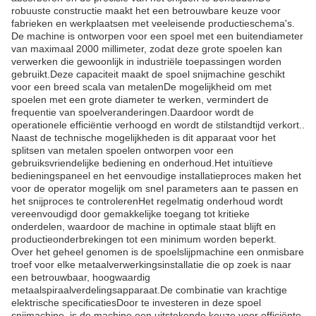
robuuste constructie maakt het een betrouwbare keuze voor
fabrieken en werkplaatsen met veeleisende productieschema's.
De machine is ontworpen voor een spoel met een buitendiameter
van maximaal 2000 millimeter, zodat deze grote spoelen kan
verwerken die gewoonlijk in industriële toepassingen worden
gebruikt.Deze capaciteit maakt de spoel snijmachine geschikt
voor een breed scala van metalenDe mogelijkheid om met
spoelen met een grote diameter te werken, vermindert de
frequentie van spoelveranderingen.Daardoor wordt de
operationele efficiëntie verhoogd en wordt de stilstandtijd verkort..
Naast de technische mogelijkheden is dit apparaat voor het
splitsen van metalen spoelen ontworpen voor een
gebruiksvriendelijke bediening en onderhoud.Het intuïtieve
bedieningspaneel en het eenvoudige installatieproces maken het
voor de operator mogelijk om snel parameters aan te passen en
het snijproces te controlerenHet regelmatig onderhoud wordt
vereenvoudigd door gemakkelijke toegang tot kritieke
onderdelen, waardoor de machine in optimale staat blijft en
productieonderbrekingen tot een minimum worden beperkt.
Over het geheel genomen is de spoelslijpmachine een onmisbare
troef voor elke metaalverwerkingsinstallatie die op zoek is naar
een betrouwbaar, hoogwaardig
metaalspiraalverdelingsapparaat.De combinatie van krachtige
elektrische specificatiesDoor te investeren in deze spoel
snijmachine, is de machine een uitstekende keuze voor efficiënte