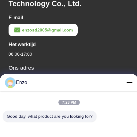
Technology Co., Ltd.
E-mail
enzosd2005@gmail.com
Het werktijd
08:00-17:00
Ons adres
Bedrijfsadres
Enzo
No. 599, Zhangbei Road, Huantai County, Zibo City, provincie
Shandong, China
7:23 PM
Fabrieksadres
No. 553, Zhangbei Road, Huantai County, Zibo City, provincie
Good day, what product are you looking for?
Shandong
Tel.