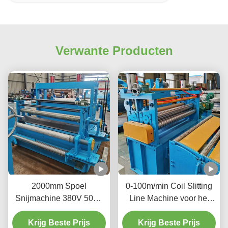
Verwante Producten
2000mm Spoel
0-100m/min Coil Slitting
Snijmachine 380V 50Hz
Line Machine voor het
3 Fase Verhoogt
snijden van grote metalen
Krijg Beste Prijs
Materiaal
rollen in smallere stroken
Krijg Beste Prijs