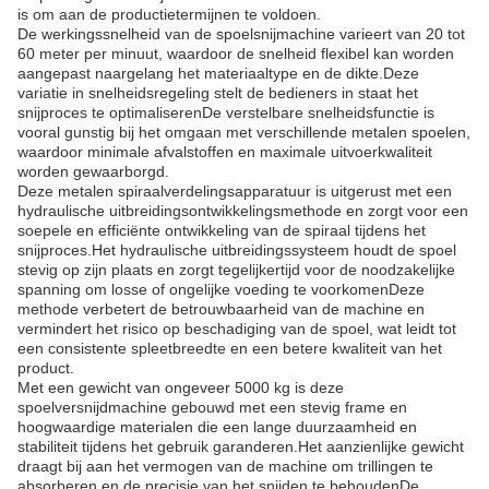
is om aan de productietermijnen te voldoen.
De werkingssnelheid van de spoelsnijmachine varieert van 20 tot
60 meter per minuut, waardoor de snelheid flexibel kan worden
aangepast naargelang het materiaaltype en de dikte.Deze
variatie in snelheidsregeling stelt de bedieners in staat het
snijproces te optimaliserenDe verstelbare snelheidsfunctie is
vooral gunstig bij het omgaan met verschillende metalen spoelen,
waardoor minimale afvalstoffen en maximale uitvoerkwaliteit
worden gewaarborgd.
Deze metalen spiraalverdelingsapparatuur is uitgerust met een
hydraulische uitbreidingsontwikkelingsmethode en zorgt voor een
soepele en efficiënte ontwikkeling van de spiraal tijdens het
snijproces.Het hydraulische uitbreidingssysteem houdt de spoel
stevig op zijn plaats en zorgt tegelijkertijd voor de noodzakelijke
spanning om losse of ongelijke voeding te voorkomenDeze
methode verbetert de betrouwbaarheid van de machine en
vermindert het risico op beschadiging van de spoel, wat leidt tot
een consistente spleetbreedte en een betere kwaliteit van het
product.
Met een gewicht van ongeveer 5000 kg is deze
spoelversnijdmachine gebouwd met een stevig frame en
hoogwaardige materialen die een lange duurzaamheid en
stabiliteit tijdens het gebruik garanderen.Het aanzienlijke gewicht
draagt bij aan het vermogen van de machine om trillingen te
absorberen en de precisie van het snijden te behoudenDe