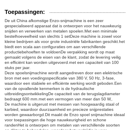
Toepassingen:
De uit China afkomstige Enzo-snijmachine is een zeer
gespecialiseerd apparaat dat is ontworpen voor het nauwkeurig
snijden en verwerken van metalen spoelen.Met een minimale
bestelhoeveelheid van slechts 1 setDeze machine is zowel voor
kleine bedrijven als voor grote industriële fabrikanten geschikt.het
biedt een scala aan configuraties om aan verschillende
productiebehoeften te voldoenDe verpakking wordt op maat
gemaakt volgens de eisen van de klant, zodat de levering veilig
en efficiënt kan worden uitgevoerd.met een capaciteit van 100
stuks per jaar.
Deze spoelsnijmachine wordt aangedreven door een elektrische
bron met een voedingsspecificatie van 380 V, 50 Hz, 3-fase,
waardoor een stabiele en efficiënte werking wordt geboden.Een
van de opvallende kenmerken is de hydraulische
uitbreidingsontwikkelingDe capaciteit van de terugslagdiameter
bedraagt 600 mm.met een vermogen van meer dan 50 W,.
De machine is uitgerust met messen van hoogwaardig staal of
karbied, waardoor duurzaamheid en precieze snijprestaties
worden gewaarborgd.Dit maakt de Enzo spoel snijmachine ideaal
voor toepassingen die hoge nauwkeurigheid en schone
randenHet is ontworpen om metalen van verschillende soorten