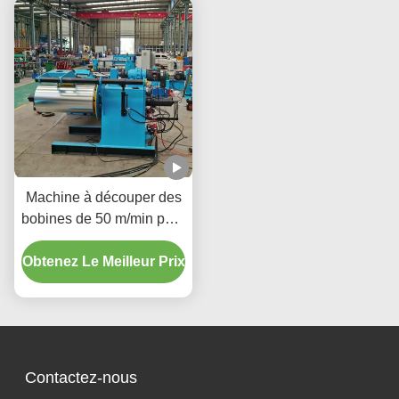
M/min
Machine à découper des
bobines de 50 m/min pour
la production de
Obtenez Le Meilleur Prix
composants métalliques
de précision
Contactez-nous