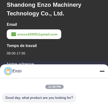
Shandong Enzo Machinery
Technology Co., Ltd.
Email
enzosd2005@gmail.com
Temps de travail
08:00-17:00
Notre adresse
Enzo
Adresse de l'entreprise
N° 599, rue Zhangbei, comté de Huantai, ville de Zibo,
province du Shandong, Chine
11:48 PM
Adresse d'usine
Good day, what product are you looking for?
Il s'agit de la ville de Zhejiang, dans la province du Shandong.