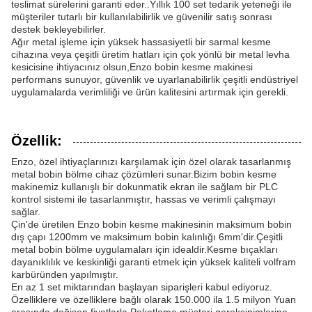
teslimat sürelerini garanti eder..Yıllık 100 set tedarik yeteneği ile
müşteriler tutarlı bir kullanılabilirlik ve güvenilir satış sonrası
destek bekleyebilirler.
Ağır metal işleme için yüksek hassasiyetli bir sarmal kesme
cihazına veya çeşitli üretim hatları için çok yönlü bir metal levha
kesicisine ihtiyacınız olsun,Enzo bobin kesme makinesi
performans sunuyor, güvenlik ve uyarlanabilirlik çeşitli endüstriyel
uygulamalarda verimliliği ve ürün kalitesini artırmak için gerekli.
Özellik:
Enzo, özel ihtiyaçlarınızı karşılamak için özel olarak tasarlanmış
metal bobin bölme cihaz çözümleri sunar.Bizim bobin kesme
makinemiz kullanışlı bir dokunmatik ekran ile sağlam bir PLC
kontrol sistemi ile tasarlanmıştır, hassas ve verimli çalışmayı
sağlar.
Çin'de üretilen Enzo bobin kesme makinesinin maksimum bobin
dış çapı 1200mm ve maksimum bobin kalınlığı 6mm'dir.Çeşitli
metal bobin bölme uygulamaları için idealdir.Kesme bıçakları
dayanıklılık ve keskinliği garanti etmek için yüksek kaliteli volfram
karbüründen yapılmıştır.
En az 1 set miktarından başlayan siparişleri kabul ediyoruz.
Özelliklere ve özelliklere bağlı olarak 150.000 ila 1.5 milyon Yuan