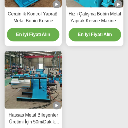
Gerginlik Kontrol Yaprağı
Hızlı Çalışma Bobin Metal
Metal Bobin Kesme
Yaprak Kesme Makinesi
Makinesi 1600mm Bobin
Soğuk Lastikli Bakır Şerit
Kalınlığı 3mm 120m/Min
En İyi Fiyatı Alın
için 200 M/Min'de
En İyi Fiyatı Alın
Kesme Hızı
Çalışabilir
Hassas Metal Bileşenler
Üretimi İçin 50m/Dakika