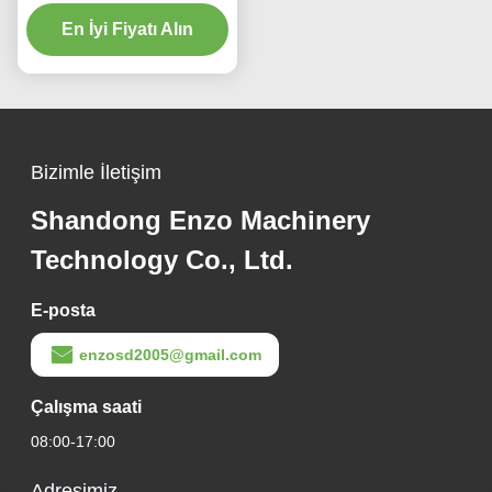
Rulo Dilme Makinesi,
Taşıt İmalat Sanayi
En İyi Fiyatı Alın
Bizimle İletişim
Shandong Enzo Machinery
Technology Co., Ltd.
E-posta
enzosd2005@gmail.com
Çalışma saati
08:00-17:00
Adresimiz