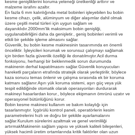
kesme genişliklerini koruma yeteneği üretkenliği arttırır ve
malzeme israfını azaltır.
En fazla 6 mm kalınlığında metal bobinleri işleyebilen bu bobin
kesme cihazı, çelik, alüminyum ve diğer alaşımlar dahil olmak
üzere çeşitli metal türleri için uygun sağlam ve
dayanıklıdır.2000mm'lik maksimum bobin genişliği,
uygulanabilirliğini daha da genişletir., geniş bobinleri verimli ve
etkili bir şekilde işleme almasını sağlar.
Güvenlik, bu bobin kesme makinesinin tasarımında en önemli
önceliktir. İşleyicileri korumak ve sorunsuz çalışmayı sağlamak
için birden fazla güvenlik özelliği ile donatılmıştır.Acil durma
fonksiyonu, herhangi bir beklenmedik sorun durumunda
makinenin derhal kapatılmasını sağlar.Güvenlik koruyucuları
hareketli parçaların etrafında stratejik olarak yerleştirilir, böylece
kaza sonucu temas önlenir ve çalışma sırasında ek bir koruma
katmanı sağlanır.Aşırı yük koruma sistemi, aşırı güç veya yük
tespit edildiğinde otomatik olarak operasyonları durdurarak
makineyi hasarlardan korur., böylece ekipmanın ömrünü uzatır ve
operasyonel bütünlüğünü korur.
Bobin kesme makinesi kullanım ve bakım kolaylığı için
tasarlanmıştır. İçgörülü kontrol paneli, operatörlerin kesim
parametrelerini hızlı ve doğru bir şekilde ayarlamalarını
sağlar.Kurulum sürelerini azaltmak ve genel verimliliği
artırmakMakinenin sağlam yapısı ve yüksek kaliteli bileşenleri,
yüksek hacimli üretim ortamlarında kritik faktörler olan uzun