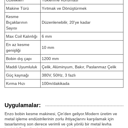
Özellikleri
Yüklenme Koruması
Makine Türü
Yırtmak ve Dönüştürmek
Kesme
Bıçaklarının
Düzenlenebilir, 20'ye kadar
Sayısı
Max Coil Kalınlığı
6 mm
En az kesme
10 mm
genişliği
Bobin dış çapı
1200 mm
Maddi Uyumluluk
Çelik, Alüminyum, Bakır, Paslanmaz Çelik
Güç kaynağı
380V, 50Hz, 3 fazlı
Kırma Hızı
100m/dakikada
Uygulamalar:
Enzo bobin kesme makinesi, Çin'den geliyor.Modern üretim ve
metal işleme endüstrilerinin zorlu ihtiyaçlarını karşılamak için
tasarlanmış son derece verimli ve çok yönlü bir metal levha