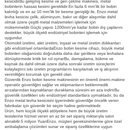
kesicidirBu gelişmiş kesme ve geri çekme makinesi, metal
bobinlerin hassas kesimi gereklidir.En fazla 6 mm'lik bir bobin
kalınlığı ve en az 10 mm'lik bir kesme genişliği ile, Enzo metal
levha kesicisi çelik, alüminyum, bakır ve diğer alaşımlar dahil
olmak üzere çeşitli metal malzemeleri işlemek için
mükemmeldir.Güçlü yapısı 1200mm'ye kadar bobin dış çaplarını
destekler, büyük ölçekli endüstriyel bobinleri işlemek için
uygundur.
Otomobil üretimi, alet üretimi, inşaat ve metal üretim dükkanları
gibi endüstriyel ortamlardaEnzo bobin kesme cihazı, büyük metal
bobinleri olağanüstü doğrulukla daha dar şeritlere veya levhalara
dönüştürmede kritik bir rol oynarBu, damgalama, bükme ve
kaynak da dahil olmak üzere daha sonraki üretim süreçlerini
kolaylaştırır.sıkı üretim programlarını karşılamak ve iş akışının
verimliliğini korumak için gerekli olan.
Güvenlik Enzo bobin kesme makinesinin en önemli önemi.makine
operatör güvenliğini sağlar ve ekipmanların beklenmedik
arızalarından kaynaklanan duraklama süresini en aza indirirBu
güvenlik özellikleri sıkı endüstriyel standartlara uymaktadır, bu da
Enzo metal levha kesicisini işyerindeki güvenliğe öncelik veren
fabrikalar için güvenilir bir seçim haline getirmektedir.
Ürün, hem küçük ölçekli atölyelere hem de büyük üretim
tesislerine hizmet veren en az bir set sipariş miktarıyla satın
alınabilir.5 milyon YuanEnzo, müşteri gereksinimlerine göre özel
ambalajlama çözümleri sunar ve sipariş özelliklerine uygun