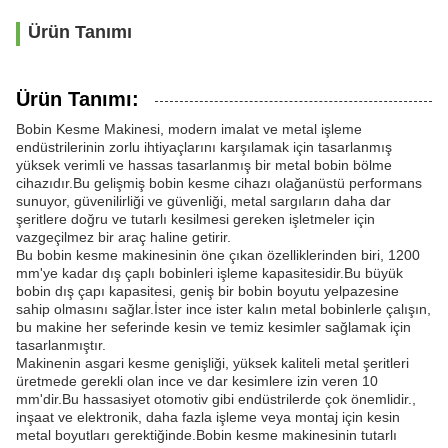
Ürün Tanımı
Ürün Tanımı:
Bobin Kesme Makinesi, modern imalat ve metal işleme
endüstrilerinin zorlu ihtiyaçlarını karşılamak için tasarlanmış
yüksek verimli ve hassas tasarlanmış bir metal bobin bölme
cihazıdır.Bu gelişmiş bobin kesme cihazı olağanüstü performans
sunuyor, güvenilirliği ve güvenliği, metal sargıların daha dar
şeritlere doğru ve tutarlı kesilmesi gereken işletmeler için
vazgeçilmez bir araç haline getirir.
Bu bobin kesme makinesinin öne çıkan özelliklerinden biri, 1200
mm'ye kadar dış çaplı bobinleri işleme kapasitesidir.Bu büyük
bobin dış çapı kapasitesi, geniş bir bobin boyutu yelpazesine
sahip olmasını sağlar.İster ince ister kalın metal bobinlerle çalışın,
bu makine her seferinde kesin ve temiz kesimler sağlamak için
tasarlanmıştır.
Makinenin asgari kesme genişliği, yüksek kaliteli metal şeritleri
üretmede gerekli olan ince ve dar kesimlere izin veren 10
mm'dir.Bu hassasiyet otomotiv gibi endüstrilerde çok önemlidir.,
inşaat ve elektronik, daha fazla işleme veya montaj için kesin
metal boyutları gerektiğinde.Bobin kesme makinesinin tutarlı