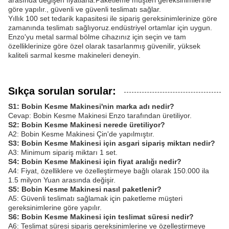
arasında değişen fiyatlarla.Paketleme müşteri gereksinimlerine
göre yapılır., güvenli ve güvenli teslimatı sağlar.
Yıllık 100 set tedarik kapasitesi ile sipariş gereksinimlerinize göre
zamanında teslimatı sağlıyoruz.endüstriyel ortamlar için uygun.
Enzo'yu metal sarmal bölme cihazınız için seçin ve tam
özelliklerinize göre özel olarak tasarlanmış güvenilir, yüksek
kaliteli sarmal kesme makineleri deneyin.
Sıkça sorulan sorular:
S1: Bobin Kesme Makinesi'nin marka adı nedir?
Cevap: Bobin Kesme Makinesi Enzo tarafından üretiliyor.
S2: Bobin Kesme Makinesi nerede üretiliyor?
A2: Bobin Kesme Makinesi Çin'de yapılmıştır.
S3: Bobin Kesme Makinesi için asgari sipariş miktarı nedir?
A3: Minimum sipariş miktarı 1 set.
S4: Bobin Kesme Makinesi için fiyat aralığı nedir?
A4: Fiyat, özelliklere ve özelleştirmeye bağlı olarak 150.000 ila
1.5 milyon Yuan arasında değişir.
S5: Bobin Kesme Makinesi nasıl paketlenir?
A5: Güvenli teslimatı sağlamak için paketleme müşteri
gereksinimlerine göre yapılır.
S6: Bobin Kesme Makinesi için teslimat süresi nedir?
A6: Teslimat süresi sipariş gereksinimlerine ve özelleştirmeye