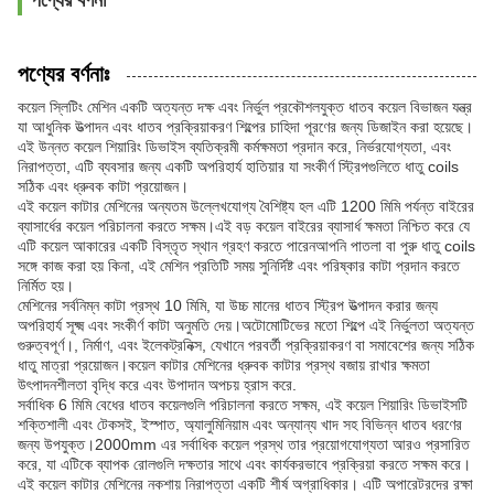
পণ্যের বর্ণনা
পণ্যের বর্ণনাঃ
কয়েল স্লিটিং মেশিন একটি অত্যন্ত দক্ষ এবং নির্ভুল প্রকৌশলযুক্ত ধাতব কয়েল বিভাজন যন্ত্র
যা আধুনিক উত্পাদন এবং ধাতব প্রক্রিয়াকরণ শিল্পের চাহিদা পূরণের জন্য ডিজাইন করা হয়েছে।
এই উন্নত কয়েল শিয়ারিং ডিভাইস ব্যতিক্রমী কর্মক্ষমতা প্রদান করে, নির্ভরযোগ্যতা, এবং
নিরাপত্তা, এটি ব্যবসার জন্য একটি অপরিহার্য হাতিয়ার যা সংকীর্ণ স্ট্রিপগুলিতে ধাতু coils
সঠিক এবং ধ্রুবক কাটা প্রয়োজন।
এই কয়েল কাটার মেশিনের অন্যতম উল্লেখযোগ্য বৈশিষ্ট্য হল এটি 1200 মিমি পর্যন্ত বাইরের
ব্যাসার্ধের কয়েল পরিচালনা করতে সক্ষম।এই বড় কয়েল বাইরের ব্যাসার্ধ ক্ষমতা নিশ্চিত করে যে
এটি কয়েল আকারের একটি বিস্তৃত স্থান গ্রহণ করতে পারেনআপনি পাতলা বা পুরু ধাতু coils
সঙ্গে কাজ করা হয় কিনা, এই মেশিন প্রতিটি সময় সুনির্দিষ্ট এবং পরিষ্কার কাটা প্রদান করতে
নির্মিত হয়।
মেশিনের সর্বনিম্ন কাটা প্রস্থ 10 মিমি, যা উচ্চ মানের ধাতব স্ট্রিপ উত্পাদন করার জন্য
অপরিহার্য সূক্ষ্ম এবং সংকীর্ণ কাটা অনুমতি দেয়।অটোমোটিভের মতো শিল্পে এই নির্ভুলতা অত্যন্ত
গুরুত্বপূর্ণ।, নির্মাণ, এবং ইলেকট্রনিক্স, যেখানে পরবর্তী প্রক্রিয়াকরণ বা সমাবেশের জন্য সঠিক
ধাতু মাত্রা প্রয়োজন।কয়েল কাটার মেশিনের ধ্রুবক কাটার প্রস্থ বজায় রাখার ক্ষমতা
উৎপাদনশীলতা বৃদ্ধি করে এবং উপাদান অপচয় হ্রাস করে.
সর্বাধিক 6 মিমি বেধের ধাতব কয়েলগুলি পরিচালনা করতে সক্ষম, এই কয়েল শিয়ারিং ডিভাইসটি
শক্তিশালী এবং টেকসই, ইস্পাত, অ্যালুমিনিয়াম এবং অন্যান্য খাদ সহ বিভিন্ন ধাতব ধরণের
জন্য উপযুক্ত।2000mm এর সর্বাধিক কয়েল প্রস্থ তার প্রয়োগযোগ্যতা আরও প্রসারিত
করে, যা এটিকে ব্যাপক রোলগুলি দক্ষতার সাথে এবং কার্যকরভাবে প্রক্রিয়া করতে সক্ষম করে।
এই কয়েল কাটার মেশিনের নকশায় নিরাপত্তা একটি শীর্ষ অগ্রাধিকার। এটি অপারেটরদের রক্ষা