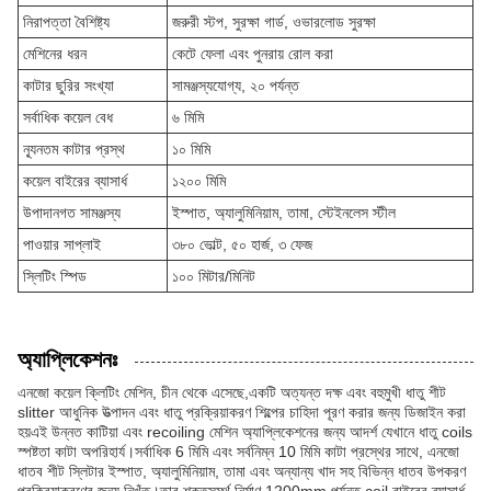
নিরাপত্তা বৈশিষ্ট্য
জরুরী স্টপ, সুরক্ষা গার্ড, ওভারলোড সুরক্ষা
মেশিনের ধরন
কেটে ফেলা এবং পুনরায় রোল করা
কাটার ছুরির সংখ্যা
সামঞ্জস্যযোগ্য, ২০ পর্যন্ত
সর্বাধিক কয়েল বেধ
৬ মিমি
ন্যূনতম কাটার প্রস্থ
১০ মিমি
কয়েল বাইরের ব্যাসার্ধ
১২০০ মিমি
উপাদানগত সামঞ্জস্য
ইস্পাত, অ্যালুমিনিয়াম, তামা, স্টেইনলেস স্টীল
পাওয়ার সাপ্লাই
৩৮০ ভোল্ট, ৫০ হার্জ, ৩ ফেজ
স্লিটিং স্পিড
১০০ মিটার/মিনিট
অ্যাপ্লিকেশনঃ
এনজো কয়েল ক্লিটিং মেশিন, চীন থেকে এসেছে,একটি অত্যন্ত দক্ষ এবং বহুমুখী ধাতু শীট
slitter আধুনিক উত্পাদন এবং ধাতু প্রক্রিয়াকরণ শিল্পের চাহিদা পূরণ করার জন্য ডিজাইন করা
হয়এই উন্নত কাটিয়া এবং recoiling মেশিন অ্যাপ্লিকেশনের জন্য আদর্শ যেখানে ধাতু coils
স্পষ্টতা কাটা অপরিহার্য।সর্বাধিক 6 মিমি এবং সর্বনিম্ন 10 মিমি কাটা প্রস্থের সাথে, এনজো
ধাতব শীট স্লিটার ইস্পাত, অ্যালুমিনিয়াম, তামা এবং অন্যান্য খাদ সহ বিভিন্ন ধাতব উপকরণ