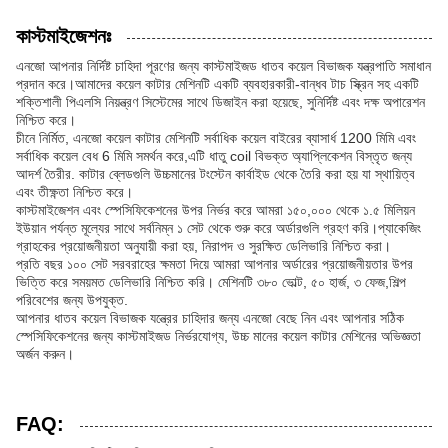
কাস্টমাইজেশনঃ
এনজো আপনার নির্দিষ্ট চাহিদা পূরণের জন্য কাস্টমাইজড ধাতব কয়েল বিভাজক যন্ত্রপাতি সমাধান
প্রদান করে।আমাদের কয়েল কাটার মেশিনটি একটি ব্যবহারকারী-বান্ধব টাচ স্ক্রিন সহ একটি
শক্তিশালী পিএলসি নিয়ন্ত্রণ সিস্টেমের সাথে ডিজাইন করা হয়েছে, সুনির্দিষ্ট এবং দক্ষ অপারেশন
নিশ্চিত করে।
চীনে নির্মিত, এনজো কয়েল কাটার মেশিনটি সর্বাধিক কয়েল বাইরের ব্যাসার্ধ 1200 মিমি এবং
সর্বাধিক কয়েল বেধ 6 মিমি সমর্থন করে,এটি ধাতু coil বিভক্ত অ্যাপ্লিকেশন বিস্তৃত জন্য
আদর্শ তৈরীর. কাটার ব্লেডগুলি উচ্চমানের টংস্টেন কার্বাইড থেকে তৈরি করা হয় যা স্থায়িত্ব
এবং তীক্ষ্ণতা নিশ্চিত করে।
কাস্টমাইজেশন এবং স্পেসিফিকেশনের উপর নির্ভর করে আমরা ১৫০,০০০ থেকে ১.৫ মিলিয়ন
ইউয়ান পর্যন্ত মূল্যের সাথে সর্বনিম্ন ১ সেট থেকে শুরু করে অর্ডারগুলি গ্রহণ করি।প্যাকেজিং
গ্রাহকের প্রয়োজনীয়তা অনুযায়ী করা হয়, নিরাপদ ও সুরক্ষিত ডেলিভারি নিশ্চিত করা।
প্রতি বছর ১০০ সেট সরবরাহের ক্ষমতা দিয়ে আমরা আপনার অর্ডারের প্রয়োজনীয়তার উপর
ভিত্তি করে সময়মত ডেলিভারি নিশ্চিত করি। মেশিনটি ৩৮০ ভোল্ট, ৫০ হার্জ, ৩ ফেজ,শিল্প
পরিবেশের জন্য উপযুক্ত.
আপনার ধাতব কয়েল বিভাজক যন্ত্রের চাহিদার জন্য এনজো বেছে নিন এবং আপনার সঠিক
স্পেসিফিকেশনের জন্য কাস্টমাইজড নির্ভরযোগ্য, উচ্চ মানের কয়েল কাটার মেশিনের অভিজ্ঞতা
অর্জন করুন।
FAQ: