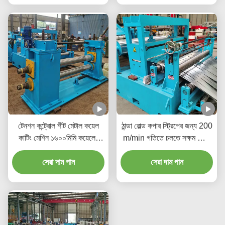
টেনশন কন্ট্রোল শীট মেটাল কয়েল
ঠান্ডা রোল্ড কপার স্ট্রিপের জন্য 200
কাটিং মেশিন ১৬০০মিমি কয়েলের
m/min গতিতে চলতে সক্ষম স্পিড
পুরুত্ব ৩মিমি, কাটিং গতি ১২০মি/
অপারেশন কয়েল মেটাল শীট স্লিটিং
সেরা দাম পান
মিনিট
সেরা দাম পান
মেশিন