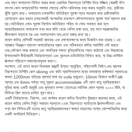
এবং মসৃণ অপারেশন নিশ্চিত করার জন্য একাধিক নিরাপত্তা বৈশিষ্ট্য দিয়ে সজ্জিত।জরুরী স্টপ
ফাংশন কোন অপ্রত্যাশিত সমস্যা ক্ষেত্রে মেশিন অবিলম্বে বন্ধ করার অনুমতি দেয়, দুর্ঘটনার
ঝুঁকি হ্রাস করে। অপারেশন চলাকালীন অতিরিক্ত সুরক্ষা স্তর সরবরাহ করে দুর্ঘটনাজনিত
যোগাযোগ রোধ করতে চলাচলকারী অংশগুলির চারপাশে কৌশলগতভাবে সুরক্ষা গার্ড স্থাপন করা
হয়।অতিরিক্ত লোড সুরক্ষা সিস্টেম অতিরিক্ত শক্তি বা লোড সনাক্ত করা হলে
স্বয়ংক্রিয়ভাবে অপারেশন বন্ধ করে ক্ষতি থেকে মেশিন রক্ষা করে, যার ফলে সরঞ্জামগুলির
জীবনকাল বাড়ানো হয় এবং অপারেশনাল অখণ্ডতা বজায় রাখা হয়।
কয়েল কাটার মেশিনটি সহজেই ব্যবহার এবং রক্ষণাবেক্ষণের জন্য ডিজাইন করা হয়েছে। এর
স্বজ্ঞাত নিয়ন্ত্রণ প্যানেল অপারেটরদের দ্রুত এবং সঠিকভাবে কাটার পরামিতি সেট করতে
দেয়,সেটআপ সময় কমানো এবং সামগ্রিক দক্ষতা বৃদ্ধিমেশিনের শক্ত কাঠামো এবং উচ্চমানের
উপাদানগুলি দীর্ঘমেয়াদী নির্ভরযোগ্যতা এবং ন্যূনতম ডাউনটাইম নিশ্চিত করে, যা উচ্চ-ভলিউম
উত্পাদন পরিবেশে সমালোচনামূলক কারণ।
সংক্ষেপে, এই ধাতব কয়েল বিভাজক যন্ত্রটি উন্নত প্রযুক্তি, শক্তিশালী নির্মাণ,এবং ব্যাপক
নিরাপত্তা বৈশিষ্ট্য রোল slicing এবং কাটা অ্যাপ্লিকেশন মধ্যে অসামান্য কর্মক্ষমতা প্রদানএর
ক্ষমতা 1200mm বাইরের ব্যাসার্ধ সঙ্গে বড় coils হ্যান্ডেল, 10mm হিসাবে সংকীর্ণ slit
প্রস্থ,এবং 6mm পর্যন্ত ধাতু পুরুতা accommodate এটি কোন ধাতু প্রক্রিয়াকরণ
সুবিধা জন্য একটি বহুমুখী এবং মূল্যবান সম্পদ তোলেএর সর্বাধিক কোল প্রস্থ ২০০০ মিমি, যা
বিভিন্ন শিল্প খাতের চাহিদা পূরণ করে।
একটি নির্ভরযোগ্য, নিরাপদ, এবং কার্যকর কয়েল কাটার ডিভাইস খুঁজছেন ব্যবসার জন্য, এই
কয়েল কাটার মেশিন নিখুঁত সমাধান প্রস্তাব।এবং নিরাপত্তা সর্বোত্তম উত্পাদনশীলতা এবং
পণ্য মান নিশ্চিতএটি তাদের ধাতু প্রক্রিয়াজাতকরণ ক্ষমতা বাড়ানোর লক্ষ্যে কোম্পানিগুলির জন্য
একটি অপরিহার্য বিনিয়োগ।