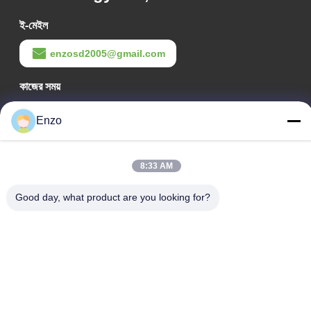
ই-মেইল
enzosd2005@gmail.com
কাজের সময়
08:00-17:00
Enzo
আমাদের ঠিকানা
কোম্পানির ঠিকানা
8:33 AM
নং ৫৯৯, ঝাংবে রোড, হুয়ানটাই কাউন্টি, জিবো সিটি, শানডং প্রদেশ, চীন
Good day, what product are you looking for?
কারখানার ঠিকানা
নং ৫৫৩, ঝাংবেই রোড, হুয়ানটাই কাউন্টি, জিবো সিটি, শানডং প্রদেশ
টেলিফোন
0086-18816168366