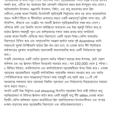
প্রক্রিয়াকরণের জন্য নিখুঁত।তার শক্তসমর্থ নির্মাণ 1200mm পর্যন্ত coil বাইরের ব্যাসার্ধ
সমর্থন করে, এটিকে বড় আকারের শিল্প রোলগুলি পরিচালনা করার জন্য উপযুক্ত করে তোলে।
অটোমোবাইল উৎপাদন, যন্ত্রপাতি উৎপাদন, নির্মাণ, এবং ধাতু কারখানার মতো শিল্প
সেটিংসে,এনজো কয়েল শিয়ারিং ডিভাইসটি ব্যতিক্রমী নির্ভুলতার সাথে বড় ধাতব কয়েলগুলিকে
আরও সংকীর্ণ স্ট্রিপ বা শীটগুলিতে রূপান্তর করতে একটি গুরুত্বপূর্ণ ভূমিকা পালন করে. এটি
স্ট্যাম্পিং, বাঁকানো এবং ওয়েল্ডিং সহ পরবর্তী উত্পাদন প্রক্রিয়াগুলিকে সহজ করে তোলে।
মেশিনের কাটা এবং রিকলিং ফাংশন অবিচ্ছিন্ন অপারেশন এবং উচ্চ থ্রুপুট নিশ্চিত করে,যা
কঠোর উত্পাদন সময়সূচী পূরণ এবং কর্মপ্রবাহের দক্ষতা বজায় রাখার জন্য অপরিহার্য.
এনজো কয়েল স্লিটিং মেশিনের সাথে নিরাপত্তা একটি প্রধান বিষয়।মেশিন অপারেটর
নিরাপত্তা নিশ্চিত করে এবং অপ্রত্যাশিত সরঞ্জাম ব্যর্থতা দ্বারা সৃষ্ট downtime যতটা
সম্ভবএই সুরক্ষা বৈশিষ্ট্যগুলি কঠোর শিল্প মান মেনে চলে, যা এনজো ধাতব শীট স্লিটারকে
কর্মক্ষেত্রের সুরক্ষার অগ্রাধিকার প্রদানকারী কারখানাগুলির জন্য একটি নির্ভরযোগ্য পছন্দ
করে।
পণ্যটি কেবলমাত্র একটি সেটের ন্যূনতম অর্ডার পরিমাণে ক্রয়ের জন্য উপলব্ধ, ছোট স্কেল
কর্মশালা এবং বড় উত্পাদন উদ্ভিদ উভয়কেই সরবরাহ করে। দাম 150,000 থেকে 1 পর্যন্ত।
৫ মিলিয়ন ইউয়ান, কনফিগারেশন এবং কাস্টমাইজেশন প্রয়োজনীয়তা উপর নির্ভর করে। এনজো
গ্রাহকের প্রয়োজনীয়তা অনুযায়ী কাস্টমাইজড প্যাকেজিং সমাধান সরবরাহ করে এবং অর্ডার
স্পেসিফিকেশনের সাথে সামঞ্জস্যপূর্ণ বিতরণ সময় গ্যারান্টি দেয়.প্রতি বছর ১০০টি সেট
সরবরাহের সক্ষমতার সাথে গ্রাহকরা নিয়মিত প্রাপ্যতা এবং নির্ভরযোগ্য বিক্রয়োত্তর সহায়তা
আশা করতে পারেন।
আপনি একটি উচ্চ নির্ভুলতা coil shearing ডিভাইস প্রয়োজন কিনা ভারী দায়িত্ব ধাতু
প্রক্রিয়াকরণ বা বিভিন্ন উত্পাদন লাইন জন্য একটি বহুমুখী ধাতু শীট slitter,এনজো কয়েল
স্লিটিং মেশিন কর্মক্ষমতা প্রদান করেবিভিন্ন শিল্প অ্যাপ্লিকেশনে উৎপাদনশীলতা এবং পণ্যের
গুণমান বাড়ানোর জন্য প্রয়োজনীয় নিরাপত্তা এবং অভিযোজনযোগ্যতা।