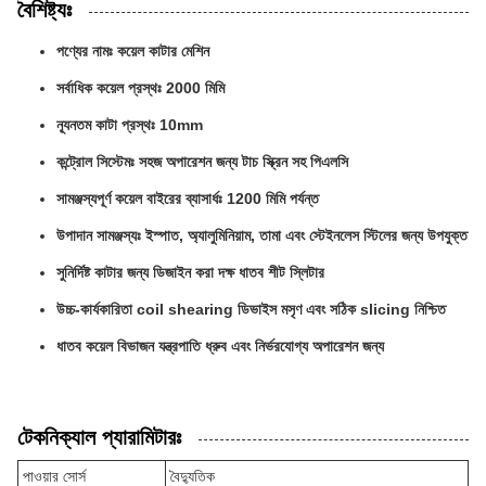
বৈশিষ্ট্যঃ
পণ্যের নামঃ কয়েল কাটার মেশিন
সর্বাধিক কয়েল প্রস্থঃ 2000 মিমি
ন্যূনতম কাটা প্রস্থঃ 10mm
কন্ট্রোল সিস্টেমঃ সহজ অপারেশন জন্য টাচ স্ক্রিন সহ পিএলসি
সামঞ্জস্যপূর্ণ কয়েল বাইরের ব্যাসার্ধঃ 1200 মিমি পর্যন্ত
উপাদান সামঞ্জস্যঃ ইস্পাত, অ্যালুমিনিয়াম, তামা এবং স্টেইনলেস স্টিলের জন্য উপযুক্ত
সুনির্দিষ্ট কাটার জন্য ডিজাইন করা দক্ষ ধাতব শীট স্লিটার
উচ্চ-কার্যকারিতা coil shearing ডিভাইস মসৃণ এবং সঠিক slicing নিশ্চিত
ধাতব কয়েল বিভাজন যন্ত্রপাতি ধ্রুব এবং নির্ভরযোগ্য অপারেশন জন্য
টেকনিক্যাল প্যারামিটারঃ
পাওয়ার সোর্স
বৈদ্যুতিক