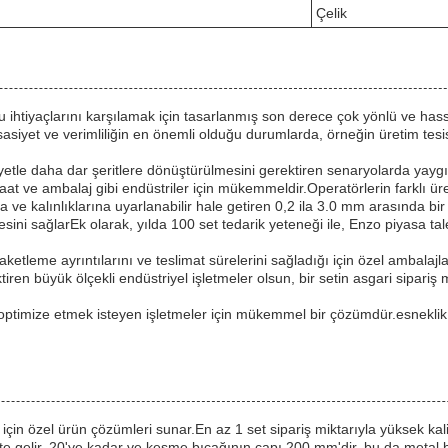
Çelik
lu ihtiyaçlarını karşılamak için tasarlanmış son derece çok yönlü ve h
ssasiyet ve verimliliğin en önemli olduğu durumlarda, örneğin üretim tesi
etle daha dar şeritlere dönüştürülmesini gerektiren senaryolarda yaygı
, inşaat ve ambalaj gibi endüstriler için mükemmeldir.Operatörlerin farklı 
rına ve kalınlıklarına uyarlanabilir hale getiren 0,2 ila 3.0 mm arasında bi
ni sağlarEk olarak, yılda 100 set tedarik yeteneği ile, Enzo piyasa talep
etleme ayrıntılarını ve teslimat sürelerini sağladığı için özel ambalaj
tiren büyük ölçekli endüstriyel işletmeler olsun, bir setin asgari sipariş m
optimize etmek isteyen işletmeler için mükemmel bir çözümdür.esneklik, 
için özel ürün çözümleri sunar.En az 1 set sipariş miktarıyla yüksek kal
ikte gelir, 20'ye kadar ve kesme bıçağının çapı 200 mm'dir, bu da metal