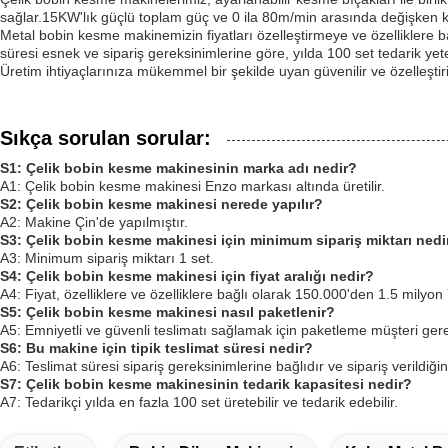
sağlar.15KW'lık güçlü toplam güç ve 0 ila 80m/min arasında değişken kes
Metal bobin kesme makinemizin fiyatları özelleştirmeye ve özelliklere b
süresi esnek ve sipariş gereksinimlerine göre, yılda 100 set tedarik yet
Üretim ihtiyaçlarınıza mükemmel bir şekilde uyan güvenilir ve özelleştir
Sıkça sorulan sorular:
S1: Çelik bobin kesme makinesinin marka adı nedir?
A1: Çelik bobin kesme makinesi Enzo markası altında üretilir.
S2: Çelik bobin kesme makinesi nerede yapılır?
A2: Makine Çin'de yapılmıştır.
S3: Çelik bobin kesme makinesi için minimum sipariş miktarı nedi
A3: Minimum sipariş miktarı 1 set.
S4: Çelik bobin kesme makinesi için fiyat aralığı nedir?
A4: Fiyat, özelliklere ve özelliklere bağlı olarak 150.000'den 1.5 milyon
S5: Çelik bobin kesme makinesi nasıl paketlenir?
A5: Emniyetli ve güvenli teslimatı sağlamak için paketleme müşteri gere
S6: Bu makine için tipik teslimat süresi nedir?
A6: Teslimat süresi sipariş gereksinimlerine bağlıdır ve sipariş verildiğ
S7: Çelik bobin kesme makinesinin tedarik kapasitesi nedir?
A7: Tedarikçi yılda en fazla 100 set üretebilir ve tedarik edebilir.