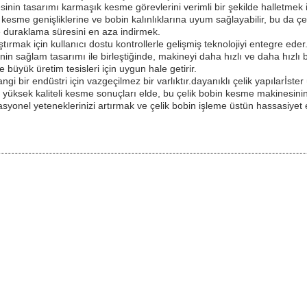
nin tasarımı karmaşık kesme görevlerini verimli bir şekilde halletmek iç
lı kesme genişliklerine ve bobin kalınlıklarına uyum sağlayabilir, bu da çe
 ve duraklama süresini en aza indirmek.
ırmak için kullanıcı dostu kontrollerle gelişmiş teknolojiyi entegre ede
sağlam tasarımı ile birleştiğinde, makineyi daha hızlı ve daha hızlı bir ş
büyük üretim tesisleri için uygun hale getirir.
bir endüstri için vazgeçilmez bir varlıktır.dayanıklı çelik yapılarİster ü
a yüksek kaliteli kesme sonuçları elde, bu çelik bobin kesme makinesinin 
onel yeteneklerinizi artırmak ve çelik bobin işleme üstün hassasiyet e