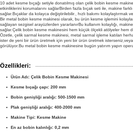
10 adet kesme bıçağı setiyle donatılmış olan çelik bobin kesme makinesi
etkinliklerini korumalarını sağlarBirden fazla bıçak seti ile, makine fark
sağlar.Bıçaklar da kolayca değiştirilebilir., hızlı bakımı kolaylaştırmak
Bir metal bobin kesme makinesi olarak, bu ürün kesme işlemini kolaylaşt
sağlayan sezgisel arayüzlerden yararlanırBu kullanım kolaylığı, makinenin 
sağlar.Çelik bobin kesme makinesini hem küçük ölçekli atölyeler hem de 
Özetle, çelik sarmal kesme makinesi, metal sarmal işleme katılan herhangi 
ister de yeni bir ürün üretmek için yeni bir ürün üretmek isterseniz,vey
görülüyor.Bu metal bobin kesme makinesine bugün yatırım yapın operasy
Özellikleri:
Ürün Adı: Çelik Bobin Kesme Makinesi
Kesme bıçağı çapı: 200 mm
Bobin genişliği aralığı: 500-1500 mm
Plak genişliği aralığı: 400-2000 mm
Makine Tipi: Kesme Makine
En az bobin kalınlığı: 0,2 mm