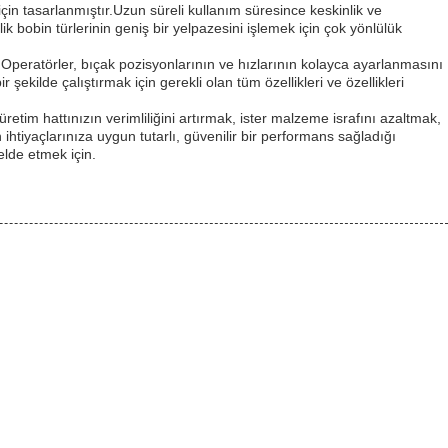
in tasarlanmıştır.Uzun süreli kullanım süresince keskinlik ve
lik bobin türlerinin geniş bir yelpazesini işlemek için çok yönlülük
r.Operatörler, bıçak pozisyonlarının ve hızlarının kolayca ayarlanmasını
ekilde çalıştırmak için gerekli olan tüm özellikleri ve özellikleri
retim hattınızın verimliliğini artırmak, ister malzeme israfını azaltmak,
ihtiyaçlarınıza uygun tutarlı, güvenilir bir performans sağladığı
lde etmek için.