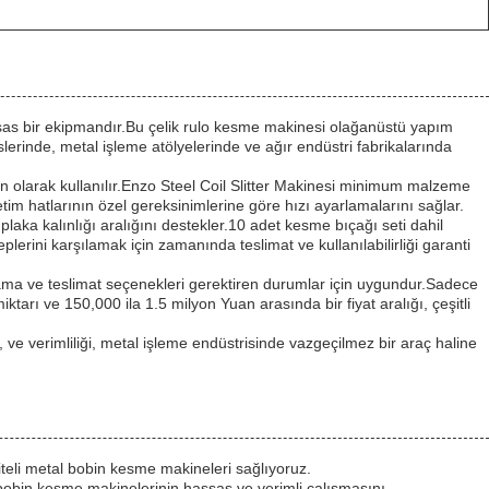
assas bir ekipmandır.Bu çelik rulo kesme makinesi olağanüstü yapım
slerinde, metal işleme atölyelerinde ve ağır endüstri fabrikalarında
n olarak kullanılır.Enzo Steel Coil Slitter Makinesi minimum malzeme
üretim hatlarının özel gereksinimlerine göre hızı ayarlamalarını sağlar.
r plaka kalınlığı aralığını destekler.10 adet kesme bıçağı seti dahil
lerini karşılamak için zamanında teslimat ve kullanılabilirliği garanti
lama ve teslimat seçenekleri gerektiren durumlar için uygundur.Sadece
iktarı ve 150,000 ila 1.5 milyon Yuan arasında bir fiyat aralığı, çeşitli
ve verimliliği, metal işleme endüstrisinde vazgeçilmez bir araç haline
iteli metal bobin kesme makineleri sağlıyoruz.
 bobin kesme makinelerinin hassas ve verimli çalışmasını