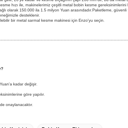
me hızı ile, makinelerimiz çeşitli metal bobin kesme gereksinimlerini k
ağlı olarak 150.000 ila 1.5 milyon Yuan arasındadır.Paketleme, güvenli t
eneğimizle desteklenir.
ilebilir bir metal sarmal kesme makinesi için Enzo'yu seçin.
r?
 Yuan'a kadar değişir.
ksinimlerine göre yapılır.
inde onaylanacaktır.