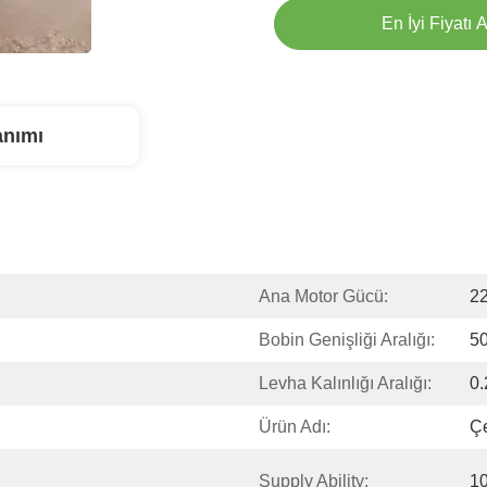
En İyi Fiyatı A
anımı
Ana Motor Gücü:
2
Bobin Genişliği Aralığı:
5
Levha Kalınlığı Aralığı:
0
Ürün Adı:
Çe
Supply Ability:
10