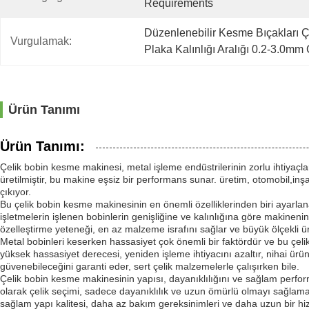
Requirements
Düzenlenebilir Kesme Bıçakları 
Vurgulamak:
Plaka Kalınlığı Aralığı 0.2-3.0m
Ürün Tanımı
Ürün Tanımı:
Çelik bobin kesme makinesi, metal işleme endüstrilerinin zorlu ihtiyaçla
üretilmiştir, bu makine eşsiz bir performans sunar. üretim, otomobil,inşa
çıkıyor.
Bu çelik bobin kesme makinesinin en önemli özelliklerinden biri ayarlan
işletmelerin işlenen bobinlerin genişliğine ve kalınlığına göre makineni
özelleştirme yeteneği, en az malzeme israfını sağlar ve büyük ölçekli üre
Metal bobinleri keserken hassasiyet çok önemli bir faktördür ve bu çel
yüksek hassasiyet derecesi, yeniden işleme ihtiyacını azaltır, nihai ürünü
güvenebileceğini garanti eder, sert çelik malzemelerle çalışırken bile.
Çelik bobin kesme makinesinin yapısı, dayanıklılığını ve sağlam perform
olarak çelik seçimi, sadece dayanıklılık ve uzun ömürlü olmayı sağlama
sağlam yapı kalitesi, daha az bakım gereksinimleri ve daha uzun bir hizme