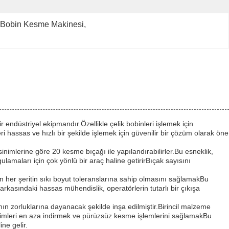
Bobin Kesme Makinesi
, 
 endüstriyel ekipmandır.Özellikle çelik bobinleri işlemek için
ri hassas ve hızlı bir şekilde işlemek için güvenilir bir çözüm olarak öne
inimlerine göre 20 kesme bıçağı ile yapılandırabilirler.Bu esneklik,
lamaları için çok yönlü bir araç haline getirirBıçak sayısını
 her şeritin sıkı boyut toleranslarına sahip olmasını sağlamakBu
 arkasındaki hassas mühendislik, operatörlerin tutarlı bir çıkışa
ın zorluklarına dayanacak şekilde inşa edilmiştir.Birincil malzeme
reşimleri en aza indirmek ve pürüzsüz kesme işlemlerini sağlamakBu
ne gelir.