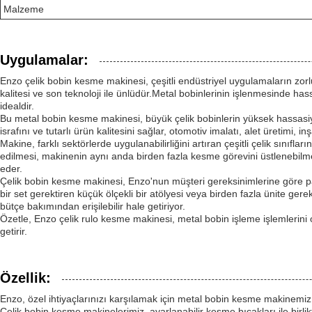
Malzeme
Uygulamalar:
Enzo çelik bobin kesme makinesi, çeşitli endüstriyel uygulamaların zor
kalitesi ve son teknoloji ile ünlüdür.Metal bobinlerinin işlenmesinde ha
idealdir.
Bu metal bobin kesme makinesi, büyük çelik bobinlerin yüksek hassasiy
israfını ve tutarlı ürün kalitesini sağlar, otomotiv imalatı, alet üretimi
Makine, farklı sektörlerde uygulanabilirliğini artıran çeşitli çelik sınıfla
edilmesi, makinenin aynı anda birden fazla kesme görevini üstlenebilmesi
eder.
Çelik bobin kesme makinesi, Enzo'nun müşteri gereksinimlerine göre pak
bir set gerektiren küçük ölçekli bir atölyesi veya birden fazla ünite gerek
bütçe bakımından erişilebilir hale getiriyor.
Özetle, Enzo çelik rulo kesme makinesi, metal bobin işleme işlemlerini 
getirir.
Özellik:
Enzo, özel ihtiyaçlarınızı karşılamak için metal bobin kesme makinemiz 
Çelik bobin kesme makinelerimiz, ayarlanabilir kesme bıçakları ile birl