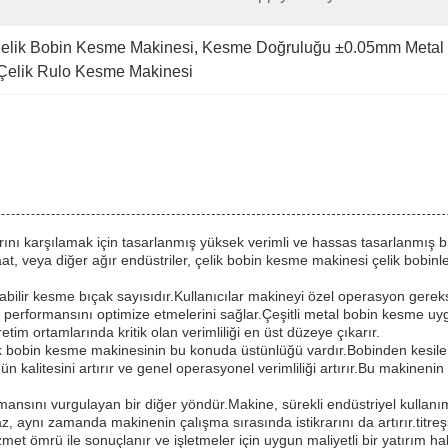
Çelik Bobin Kesme Makinesi
, 
Kesme Doğruluğu ±0.05mm Metal 
m Çelik Rulo Kesme Makinesi
rını karşılamak için tasarlanmış yüksek verimli ve hassas tasarlanmış bir
at, veya diğer ağır endüstriler, çelik bobin kesme makinesi çelik bobinle
abilir kesme bıçak sayısıdır.Kullanıcılar makineyi özel operasyon gereks
n performansını optimize etmelerini sağlar.Çeşitli metal bobin kesme uygu
tim ortamlarında kritik olan verimliliği en üst düzeye çıkarır.
ik bobin kesme makinesinin bu konuda üstünlüğü vardır.Bobinden kesilen
n kalitesini artırır ve genel operasyonel verimliliği artırır.Bu makinenin
ansını vurgulayan bir diğer yöndür.Makine, sürekli endüstriyel kullanım
z, aynı zamanda makinenin çalışma sırasında istikrarını da artırır.tit
t ömrü ile sonuçlanır ve işletmeler için uygun maliyetli bir yatırım hali