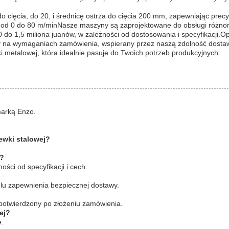
cięcia, do 20, i średnicę ostrza do cięcia 200 mm, zapewniając precy
ie od 0 do 80 m/minNasze maszyny są zaprojektowane do obsługi różn
 do 1,5 miliona juanów, w zależności od dostosowania i specyfikacji.
ty na wymaganiach zamówienia, wspierany przez naszą zdolność dosta
 metalowej, która idealnie pasuje do Twoich potrzeb produkcyjnych.
marką Enzo.
ewki stalowej?
j?
ści od specyfikacji i cech.
lu zapewnienia bezpiecznej dostawy.
otwierdzony po złożeniu zamówienia.
ej?
e.