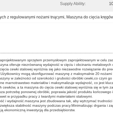
Supply Ability:
10
wych z regulowanymi nożami tnącymi
, 
Maszyna do cięcia kręgów
ie zaprojektowanym sprzętem przemysłowym zaprojektowanym w celu za
szyna oferuje niezrównaną wydajność w cięciu i obcinaniu metalowych 
ięcia cewki stalowej wyróżnia się jako niezawodne rozwiązanie do prec
ży.Użytkownicy mogą skonfigurować maszynę z maksymalnie 20 nożami 
zyny w zależności od szerokości i grubości obróbki cewki,co czyni 
ne marnotrawstwo materiałów i maksymalizuje wydajność, co jest kluc
ch cewków, a ta maszyna do cięcia cewki stalowej wyróżnia się w tym z
sza potrzebę ponownej obróbki, poprawia jakość produktu końcowego i 
awet w przypadku pracy z twardymi materiałami stalowymi.
łość i wydajność.maszyna jest zbudowana tak, aby wytrzymać trudności
 zwiększa stabilność maszyny podczas pracy.Minimalizując drgania i za
 ją ekonomiczną inwestycją dla przedsiębiorstw.