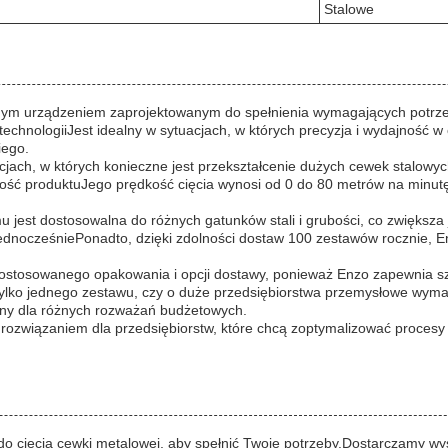
Stalowe
zyjnym urządzeniem zaprojektowanym do spełnienia wymagających potrz
 technologiiJest idealny w sytuacjach, w których precyzja i wydajność
iego.
cjach, w których konieczne jest przekształcenie dużych cewek stalowy
kość produktuJego prędkość cięcia wynosi od 0 do 80 metrów na minut
u jest dostosowalna do różnych gatunków stali i grubości, co zwiększ
jednocześniePonadto, dzięki zdolności dostaw 100 zestawów rocznie, 
 dostosowanego opakowania i opcji dostawy, ponieważ Enzo zapewnia 
 tylko jednego zestawu, czy o duże przedsiębiorstwa przemysłowe wyma
ępny dla różnych rozważań budżetowych.
ozwiązaniem dla przedsiębiorstw, które chcą zoptymalizować procesy o
 cięcia cewki metalowej, aby spełnić Twoje potrzeby.Dostarczamy wyso