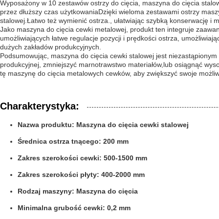
Wyposażony w 10 zestawów ostrzy do cięcia, maszyna do cięcia stalowy
przez dłuższy czas użytkowaniaDzięki wieloma zestawami ostrzy maszy
stalowej.Łatwo też wymienić ostrza., ułatwiając szybką konserwację i m
Jako maszyna do cięcia cewki metalowej, produkt ten integruje zaawans
umożliwiających łatwe regulacje pozycji i prędkości ostrza, umożliwiaj
dużych zakładów produkcyjnych.
Podsumowując, maszyna do cięcia cewki stalowej jest niezastąpionym a
produkcyjnej, zmniejszyć marnotrawstwo materiałów,lub osiągnąć wysok
tę maszynę do cięcia metalowych cewków, aby zwiększyć swoje możliwo
Charakterystyka:
Nazwa produktu: Maszyna do cięcia cewki stalowej
Średnica ostrza tnącego: 200 mm
Zakres szerokości cewki: 500-1500 mm
Zakres szerokości płyty: 400-2000 mm
Rodzaj maszyny: Maszyna do cięcia
Minimalna grubość cewki: 0,2 mm