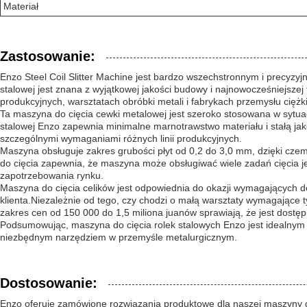
Materiał
Zastosowanie:
Enzo Steel Coil Slitter Machine jest bardzo wszechstronnym i precy
stalowej jest znana z wyjątkowej jakości budowy i najnowocześniejszej
produkcyjnych, warsztatach obróbki metali i fabrykach przemysłu ciężk
Ta maszyna do cięcia cewki metalowej jest szeroko stosowana w sytua
stalowej Enzo zapewnia minimalne marnotrawstwo materiału i stałą ja
szczególnymi wymaganiami różnych linii produkcyjnych.
Maszyna obsługuje zakres grubości płyt od 0,2 do 3,0 mm, dzięki czem
do cięcia zapewnia, że maszyna może obsługiwać wiele zadań cięcia 
zapotrzebowania rynku.
Maszyna do cięcia celików jest odpowiednia do okazji wymagających
klienta.Niezależnie od tego, czy chodzi o małą warsztaty wymagające
zakres cen od 150 000 do 1,5 miliona juanów sprawiają, że jest dost
Podsumowując, maszyna do cięcia rolek stalowych Enzo jest idealnym r
niezbędnym narzędziem w przemyśle metalurgicznym.
Dostosowanie:
Enzo oferuje zamówione rozwiązania produktowe dla naszej maszyny do