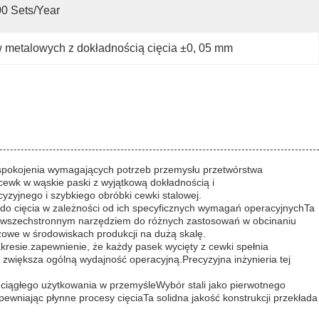
0 Sets/year
 metalowych z dokładnością cięcia ±0
, 
05 mm
spokojenia wymagających potrzeb przemysłu przetwórstwa
cewk w wąskie paski z wyjątkową dokładnością i
yzyjnego i szybkiego obróbki cewki stalowej.
do cięcia w zależności od ich specyficznych wymagań operacyjnychTa
go wszechstronnym narzędziem do różnych zastosowań w obcinaniu
zowe w środowiskach produkcji na dużą skalę.
akresie.zapewnienie, że każdy pasek wycięty z cewki spełnia
zwiększa ogólną wydajność operacyjną.Precyzyjna inżynieria tej
 ciągłego użytkowania w przemyśleWybór stali jako pierwotnego
pewniając płynne procesy cięciaTa solidna jakość konstrukcji przekłada