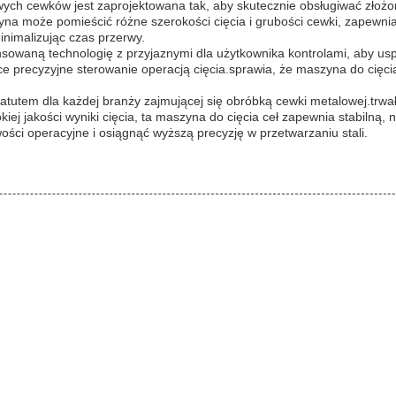
ch cewków jest zaprojektowana tak, aby skutecznie obsługiwać złożone
na może pomieścić różne szerokości cięcia i grubości cewki, zapewni
inimalizując czas przerwy.
owaną technologię z przyjaznymi dla użytkownika kontrolami, aby uspra
ące precyzyjne sterowanie operacją cięcia.sprawia, że maszyna do cięci
tutem dla każdej branży zajmującej się obróbką cewki metalowej.trwałe
iej jakości wyniki cięcia, ta maszyna do cięcia ceł zapewnia stabiln
ści operacyjne i osiągnąć wyższą precyzję w przetwarzaniu stali.