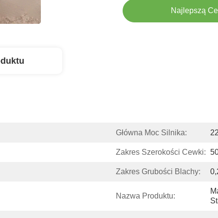
Najlepszą C
oduktu
Główna Moc Silnika:
2
Zakres Szerokości Cewki:
5
Zakres Grubości Blachy:
0,
Ma
Nazwa Produktu:
St