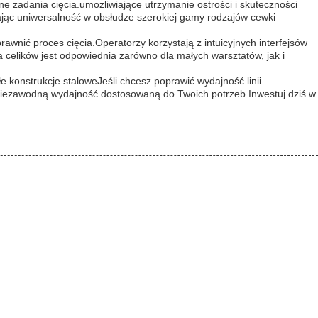
 zadania cięcia.umożliwiające utrzymanie ostrości i skuteczności
ając uniwersalność w obsłudze szerokiej gamy rodzajów cewki
wnić proces cięcia.Operatorzy korzystają z intuicyjnych interfejsów
a celików jest odpowiednia zarówno dla małych warsztatów, jak i
 konstrukcje staloweJeśli chcesz poprawić wydajność linii
ą, niezawodną wydajność dostosowaną do Twoich potrzeb.Inwestuj dziś w