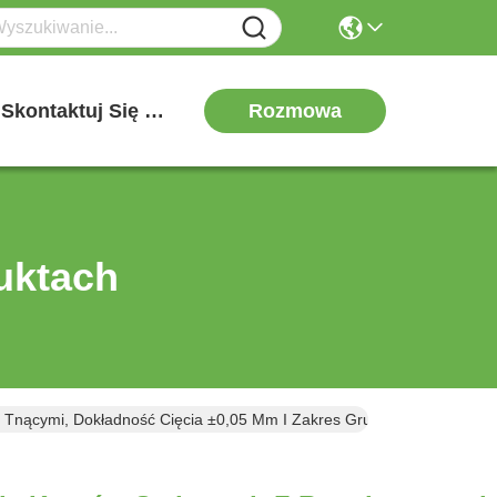
Rozmowa
Skontaktuj Się Z Nami
uktach
Tnącymi, Dokładność Cięcia ±0,05 Mm I Zakres Grubości Blachy 0,2