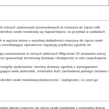
eb różnych zastosowań przemysłowych.ta maszyna do cięcia rolki
 w obróbce cewki metalowej są najważniejsze, na przykład w zakładach
ch w węższe taśmy o wysokiej dokładności.maszyna do cięcia cewki
ę,umożliwiające operatorom regulację prędkości zgodnie ze
a jej zastosowanie w różnych sektorach.Włączenie 10 zestawów ostrzy
Enzo gwarantuje terminową dostawę i dostępność w celu zaspokojenia
szczegóły opakowania i terminy dostawy zgodnie z wymaganiami
gające wielu jednostek, minimalna ilość zamówienia jednego zestawu i
bróbki cewki metalowej.elastyczność, i wydajności, co czyni go
kiej jakości maszyny do cięcia cewki metalowej z minimalną ilością