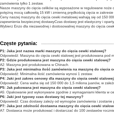
zamówienia tylko 1 zestaw.
Nasze maszyny do cięcia celików są wyposażone w regulowane noże do 
potężną mocą całkowitą 15 kW i zmienną prędkością cięcia w zakres
Ceny naszej maszyny do cięcia cewki metalowej wahają się od 150 000
zapewnienia bezpiecznej dostawyCzas dostawy jest elastyczny i opar
Wybierz Enzo dla niezawodnej i dostosowalnej maszyny do cięcia cewki
Częste pytania:
P1: Jaka jest nazwa marki maszyny do cięcia cewki stalowej?
Odpowiedź: Maszyna do cięcia cewki stalowej jest produkowana pod 
P2: Gdzie produkowana jest maszyna do cięcia cewki stalowej?
A2: Maszyna jest produkowana w Chinach.
P3: Jaka jest minimalna ilość zamówienia na maszynę do cięcia c
Odpowiedź: Minimalna ilość zamówienia wynosi 1 zestaw.
P4: Jaki jest zakres cenowy dla maszyny do cięcia cewki stalowe
Odpowiedź: Cena waha się od 150 000 do 1,5 miliona juanów, w zależno
P5: Jak pakowana jest maszyna do cięcia cewki stalowej?
A5: Opakowanie jest wykonywane zgodnie z wymaganiami klienta w ce
P6: Jaki jest typowy czas dostawy tej maszyny?
Odpowiedź: Czas dostawy zależy od wymogów zamówienia i zostanie p
P7: Jaka jest zdolność dostawna maszyny do cięcia cewki stalow
A7: Dostawca może produkować i dostarczać do 100 zestawów roczni