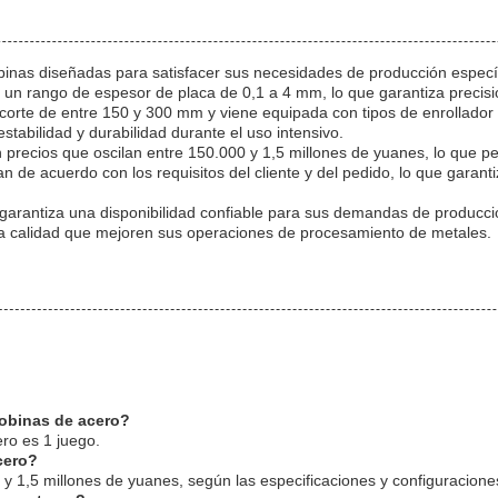
nas diseñadas para satisfacer sus necesidades de producción específic
un rango de espesor de placa de 0,1 a 4 mm, lo que garantiza precisió
rte de entre 150 y 300 mm y viene equipada con tipos de enrollador h
abilidad y durabilidad durante el uso intensivo.
recios que oscilan entre 150.000 y 1,5 millones de yuanes, lo que perm
 de acuerdo con los requisitos del cliente y del pedido, lo que garant
garantiza una disponibilidad confiable para sus demandas de producci
lta calidad que mejoren sus operaciones de procesamiento de metales.
bobinas de acero?
ro es 1 juego.
cero?
 y 1,5 millones de yuanes, según las especificaciones y configuracione