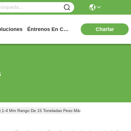
Charlar
oluciones
Éntrenos En Contacto Con
s
e 0,1-4 Mm Rango De 15 Toneladas Peso Máximo De La Bobina Y Diám