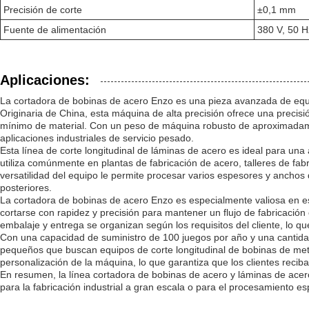
Precisión de corte
±0,1 mm
Fuente de alimentación
380 V, 50 Hz
Aplicaciones:
La cortadora de bobinas de acero Enzo es una pieza avanzada de equi
Originaria de China, esta máquina de alta precisión ofrece una precis
mínimo de material. Con un peso de máquina robusto de aproximadame
aplicaciones industriales de servicio pesado.
Esta línea de corte longitudinal de láminas de acero es ideal para un
utiliza comúnmente en plantas de fabricación de acero, talleres de fa
versatilidad del equipo le permite procesar varios espesores y ancho
posteriores.
La cortadora de bobinas de acero Enzo es especialmente valiosa en esc
cortarse con rapidez y precisión para mantener un flujo de fabricació
embalaje y entrega se organizan según los requisitos del cliente, lo que
Con una capacidad de suministro de 100 juegos por año y una cantida
pequeños que buscan equipos de corte longitudinal de bobinas de metal
personalización de la máquina, lo que garantiza que los clientes recib
En resumen, la línea cortadora de bobinas de acero y láminas de acero
para la fabricación industrial a gran escala o para el procesamiento es