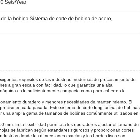
0 Sets/year
de la bobina Sistema de corte de bobina de acero
, 
 exigentes requisitos de las industrias modernas de procesamiento de
es a gran escala con facilidad, lo que garantiza una alta
máquina es lo suficientemente compacta como para caber en la
ncionamiento duradero y menores necesidades de mantenimiento. El
 preciso en cada pasada. Este sistema de corte longitudinal de bobinas
ar una amplia gama de tamaños de bobinas comúnmente utilizados en
00 mm. Esta flexibilidad permite a los operadores ajustar el tamaño de
s hojas se fabrican según estándares rigurosos y proporcionan cortes
 industrias donde las dimensiones exactas y los bordes lisos son