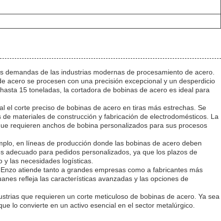
sas demandas de las industrias modernas de procesamiento de acero.
 de acero se procesen con una precisión excepcional y un desperdicio
sta 15 toneladas, la cortadora de bobinas de acero es ideal para
l el corte preciso de bobinas de acero en tiras más estrechas. Se
 de materiales de construcción y fabricación de electrodomésticos. La
s que requieren anchos de bobina personalizados para sus procesos
emplo, en líneas de producción donde las bobinas de acero deben
 es adecuado para pedidos personalizados, ya que los plazos de
o y las necesidades logísticas.
o Enzo atiende tanto a grandes empresas como a fabricantes más
anes refleja las características avanzadas y las opciones de
dustrias que requieren un corte meticuloso de bobinas de acero. Ya sea
que lo convierte en un activo esencial en el sector metalúrgico.