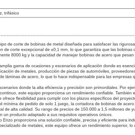
, trifásico
po de corte de bobinas de metal diseñada para satisfacer las riguro
ión de corte excepcional de ±0,1 mm, lo que garantiza que las bobinas
nte 8000 kg y la capacidad de manejar bobinas de acero que pesan ha
a amplia gama de ocasiones y escenarios de aplicación donde es esencia
bricación de metales, producción de piezas de automóviles, proveedores
s de láminas de acero, lo que lo hace indispensable para las empresa
enarios donde la alta eficiencia y precisión son primordiales. Por ej
n continuo, este equipo proporciona un rendimiento confiable. También
 ofrece flexibilidad para cumplir con los plazos específicos del proyect
d mínima de pedido de solo 1 juego, la cortadora de bobinas de acer
 de alta calidad. Su rango de precios de 150.000 a 1,5 millones de yu
an un producto adaptado a sus requisitos operativos únicos.
 Enzo proporciona una solución confiable, precisa y eficiente para in
pecializado de metales, este equipo ofrece un rendimiento superior, lo 