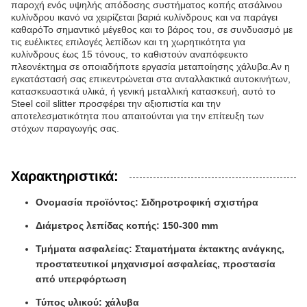
παροχή ενός υψηλής απόδοσης συστήματος κοπής ατσάλινου
κυλίνδρου ικανό να χειρίζεται βαριά κυλίνδρους και να παράγει
καθαρόΤο σημαντικό μέγεθος και το βάρος του, σε συνδυασμό με
τις ευέλικτες επιλογές λεπίδων και τη χωρητικότητα για
κυλίνδρους έως 15 τόνους, το καθιστούν αναπόφευκτο
πλεονέκτημα σε οποιαδήποτε εργασία μεταποίησης χάλυβα.Αν η
εγκατάστασή σας επικεντρώνεται στα ανταλλακτικά αυτοκινήτων,
κατασκευαστικά υλικά, ή γενική μεταλλική κατασκευή, αυτό το
Steel coil slitter προσφέρει την αξιοπιστία και την
αποτελεσματικότητα που απαιτούνται για την επίτευξη των
στόχων παραγωγής σας.
Χαρακτηριστικά:
Ονομασία προϊόντος: Σιδηροτροφική σχιστήρα
Διάμετρος λεπίδας κοπής: 150-300 mm
Τμήματα ασφαλείας: Σταματήματα έκτακτης ανάγκης,
προστατευτικοί μηχανισμοί ασφαλείας, προστασία
από υπερφόρτωση
Τύπος υλικού: χάλυβα