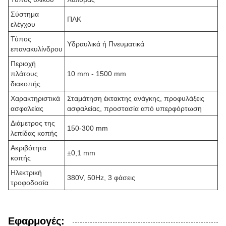
Σύστημα
ΠΛΚ
ελέγχου
Τύπος
Υδραυλικά ή Πνευματικά
επανακυλίνδρου
Περιοχή
πλάτους
10 mm - 1500 mm
διακοπής
Χαρακτηριστικά
Σταμάτηση έκτακτης ανάγκης, προφυλάξεις
ασφαλείας
ασφαλείας, προστασία από υπερφόρτωση
Διάμετρος της
150-300 mm
λεπίδας κοπής
Ακριβότητα
±0,1 mm
κοπής
Ηλεκτρική
380V, 50Hz, 3 φάσεις
τροφοδοσία
Εφαρμογές: