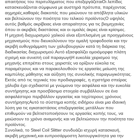
απαιτήσεις του περιτυλίγματος που επεξεργάζεταιΟι λεπίδες
κατασκευάζονται σύμφωνα με αυστηρά πρότυπα, παρέχοντας
αιχμηρές,καθαρές διακοπές που μειώνουν τα απόβλητα υλικών
και βελτιώνουν την ποιότητα του τελικού προϊόντοςΟ υψηλός
αυτός βαθμός ακρίβειας είναι απαραίτητος για τις βιομηχανίες
όπου οι ακριβείς διαστάσεις και οι ομαλές άκρες είναι κρίσιμες.
Η μηχανή διαχωρισμού χαλκού είναι εξοπλισμένη με προηγμένους
μηχανισμούς που διευκολύνουν την ομαλή τροφοδοσία και την
ακριβή ευθυγράμμιση των χαλυβουργιών κατά τη διάρκεια της
διαδικασίας διαχωρισμού.Αυτό εξασφαλίζει ομοιόμορφα πλάτη
σχισμή και συνεπή coil παραγωγήΗ ευκολία χειρισμού της
μηχανής επιτρέπει στους χειριστές να ορίζουν εύκολα τις
παραμέτρους και να παρακολουθούν τις εργασίες.μείωση της
καμπύλης μάθησης και αύξηση της συνολικής παραγωγικότητας.
Εκτός από τις τεχνικές του προδιαγραφές, η σχιστήρα σπείρας
χάλυβα έχει σχεδιαστεί με γνώμονα την ασφάλεια και την ευκολία
συντήρησης.και προσβάσιμα στοιχεία συμβάλλουν σε ένα
ασφαλέστερο περιβάλλον εργασίας και ταχύτερους χρόνους
συντήρησηςΑυτό το σύστημα κοπής σιδήρου είναι μια ιδανική
λύση για τις εγκαταστάσεις επεξεργασίας μετάλλων που
επιθυμούν να βελτιστοποιήσουν τις εργασίες κοπής τους, να
μειώσουν το χρόνο αναμονής και να βελτιώσουν την ποιότητα του
προϊόντος.
Συνολικά, το Steel Coil Slitter συνδυάζει ισχυρή κατασκευή,
ακριβή μηχανική,και ευπροσάρμοστη λειτουργικότητα για την