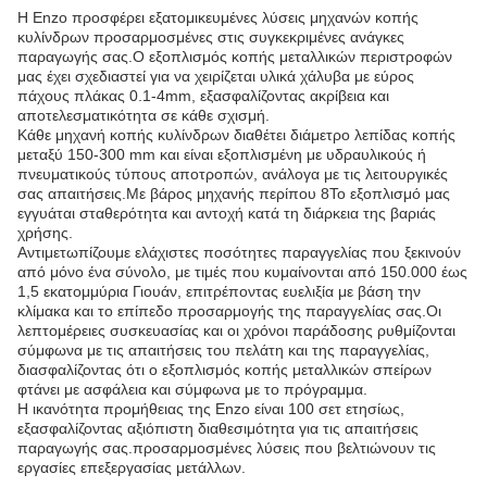
Η Enzo προσφέρει εξατομικευμένες λύσεις μηχανών κοπής
κυλίνδρων προσαρμοσμένες στις συγκεκριμένες ανάγκες
παραγωγής σας.Ο εξοπλισμός κοπής μεταλλικών περιστροφών
μας έχει σχεδιαστεί για να χειρίζεται υλικά χάλυβα με εύρος
πάχους πλάκας 0.1-4mm, εξασφαλίζοντας ακρίβεια και
αποτελεσματικότητα σε κάθε σχισμή.
Κάθε μηχανή κοπής κυλίνδρων διαθέτει διάμετρο λεπίδας κοπής
μεταξύ 150-300 mm και είναι εξοπλισμένη με υδραυλικούς ή
πνευματικούς τύπους αποτροπών, ανάλογα με τις λειτουργικές
σας απαιτήσεις.Με βάρος μηχανής περίπου 8Το εξοπλισμό μας
εγγυάται σταθερότητα και αντοχή κατά τη διάρκεια της βαριάς
χρήσης.
Αντιμετωπίζουμε ελάχιστες ποσότητες παραγγελίας που ξεκινούν
από μόνο ένα σύνολο, με τιμές που κυμαίνονται από 150.000 έως
1,5 εκατομμύρια Γιουάν, επιτρέποντας ευελιξία με βάση την
κλίμακα και το επίπεδο προσαρμογής της παραγγελίας σας.Οι
λεπτομέρειες συσκευασίας και οι χρόνοι παράδοσης ρυθμίζονται
σύμφωνα με τις απαιτήσεις του πελάτη και της παραγγελίας,
διασφαλίζοντας ότι ο εξοπλισμός κοπής μεταλλικών σπείρων
φτάνει με ασφάλεια και σύμφωνα με το πρόγραμμα.
Η ικανότητα προμήθειας της Enzo είναι 100 σετ ετησίως,
εξασφαλίζοντας αξιόπιστη διαθεσιμότητα για τις απαιτήσεις
παραγωγής σας.προσαρμοσμένες λύσεις που βελτιώνουν τις
εργασίες επεξεργασίας μετάλλων.