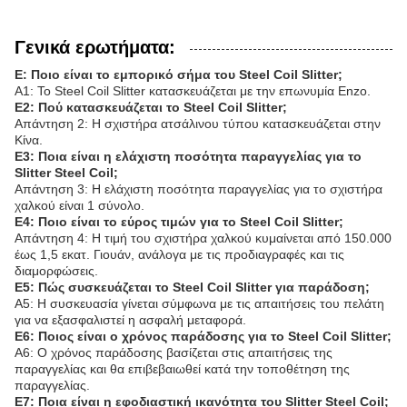
Γενικά ερωτήματα:
Ε: Ποιο είναι το εμπορικό σήμα του Steel Coil Slitter;
Α1: Το Steel Coil Slitter κατασκευάζεται με την επωνυμία Enzo.
Ε2: Πού κατασκευάζεται το Steel Coil Slitter;
Απάντηση 2: Η σχιστήρα ατσάλινου τύπου κατασκευάζεται στην
Κίνα.
Ε3: Ποια είναι η ελάχιστη ποσότητα παραγγελίας για το
Slitter Steel Coil;
Απάντηση 3: Η ελάχιστη ποσότητα παραγγελίας για το σχιστήρα
χαλκού είναι 1 σύνολο.
Ε4: Ποιο είναι το εύρος τιμών για το Steel Coil Slitter;
Απάντηση 4: Η τιμή του σχιστήρα χαλκού κυμαίνεται από 150.000
έως 1,5 εκατ. Γιουάν, ανάλογα με τις προδιαγραφές και τις
διαμορφώσεις.
Ε5: Πώς συσκευάζεται το Steel Coil Slitter για παράδοση;
Α5: Η συσκευασία γίνεται σύμφωνα με τις απαιτήσεις του πελάτη
για να εξασφαλιστεί η ασφαλή μεταφορά.
Ε6: Ποιος είναι ο χρόνος παράδοσης για το Steel Coil Slitter;
Α6: Ο χρόνος παράδοσης βασίζεται στις απαιτήσεις της
παραγγελίας και θα επιβεβαιωθεί κατά την τοποθέτηση της
παραγγελίας.
Ε7: Ποια είναι η εφοδιαστική ικανότητα του Slitter Steel Coil;