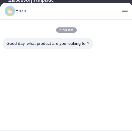
Διεύθυνση εταιρείας
Αρ. 599, Οδός Zhangbei, Κομητεία Huantai, Πόλη Zibo,
Enzo
Επαρχία Shandong, Κίνα
Διεύθυνση εργοστασίων
6:58 AM
Αρ. 553, Οδός Zhangbei, Κομητεία Huantai, Πόλη Zibo,
Επαρχία Shandong
Good day, what product are you looking for?
Τηλ.
0086-18816168366
Καλή ποιότητα της Κίνας σπείρα που σκίζει τη μηχανή
Προμηθευτής. Πνευματικά δικαιώματα © -2026 Shandong Enzo
Machinery Technology Co., Ltd. . Διατηρούνται όλα τα πνευματικά
δικαιώματα.
Πολιτική μυστικότητας
|
Sitemap