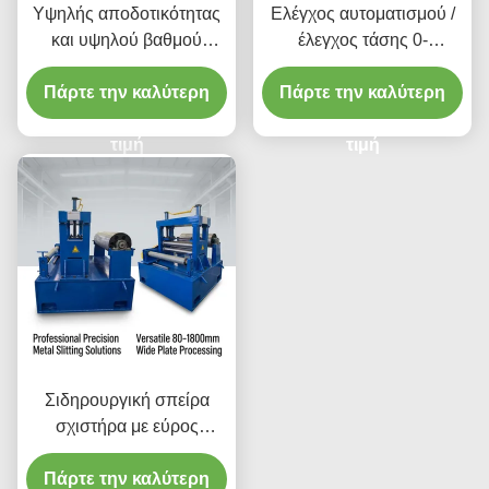
Υψηλής αποδοτικότητας
Ελέγχος αυτοματισμού /
και υψηλού βαθμού
έλεγχος τάσης 0-
μηχανή κοπής
120m/min
Πάρτε την καλύτερη
χαλύβδινου φύλλου
Πάρτε την καλύτερη
αυτοματισμός κοπτήρας
κυλίνδρων 100m/min
τιμή
τιμή
380V/50Hz
Σιδηρουργική σπείρα
σχιστήρα με εύρος
σχιστήρα 10 mm έως
Πάρτε την καλύτερη
1500 mm και εύρος