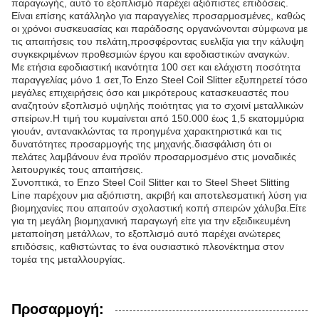
παραγωγής, αυτό το εξοπλισμό παρέχει αξιόπιστες επιδόσεις.
Είναι επίσης κατάλληλο για παραγγελίες προσαρμοσμένες, καθώς
οι χρόνοι συσκευασίας και παράδοσης οργανώνονται σύμφωνα με
τις απαιτήσεις του πελάτη,προσφέροντας ευελιξία για την κάλυψη
συγκεκριμένων προθεσμιών έργου και εφοδιαστικών αναγκών.
Με ετήσια εφοδιαστική ικανότητα 100 σετ και ελάχιστη ποσότητα
παραγγελίας μόνο 1 σετ,Το Enzo Steel Coil Slitter εξυπηρετεί τόσο
μεγάλες επιχειρήσεις όσο και μικρότερους κατασκευαστές που
αναζητούν εξοπλισμό υψηλής ποιότητας για το σχοινί μεταλλικών
σπείρων.Η τιμή του κυμαίνεται από 150.000 έως 1,5 εκατομμύρια
γιουάν, αντανακλώντας τα προηγμένα χαρακτηριστικά και τις
δυνατότητες προσαρμογής της μηχανής.διασφάλιση ότι οι
πελάτες λαμβάνουν ένα προϊόν προσαρμοσμένο στις μοναδικές
λειτουργικές τους απαιτήσεις.
Συνοπτικά, το Enzo Steel Coil Slitter και το Steel Sheet Slitting
Line παρέχουν μια αξιόπιστη, ακριβή και αποτελεσματική λύση για
βιομηχανίες που απαιτούν σχολαστική κοπή σπειρών χάλυβα.Είτε
για τη μεγάλη βιομηχανική παραγωγή είτε για την εξειδικευμένη
μεταποίηση μετάλλων, το εξοπλισμό αυτό παρέχει ανώτερες
επιδόσεις, καθιστώντας το ένα ουσιαστικό πλεονέκτημα στον
τομέα της μεταλλουργίας.
Προσαρμογή: