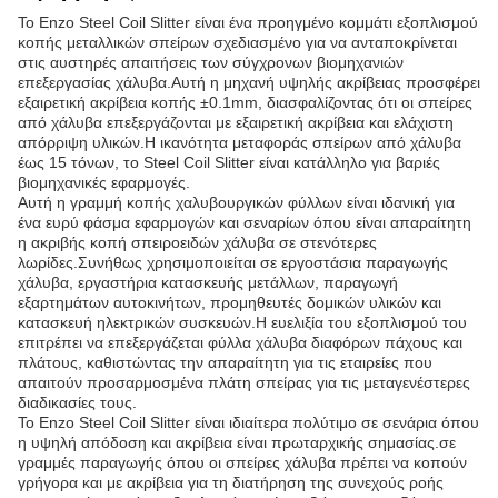
Το Enzo Steel Coil Slitter είναι ένα προηγμένο κομμάτι εξοπλισμού
κοπής μεταλλικών σπείρων σχεδιασμένο για να ανταποκρίνεται
στις αυστηρές απαιτήσεις των σύγχρονων βιομηχανιών
επεξεργασίας χάλυβα.Αυτή η μηχανή υψηλής ακρίβειας προσφέρει
εξαιρετική ακρίβεια κοπής ±0.1mm, διασφαλίζοντας ότι οι σπείρες
από χάλυβα επεξεργάζονται με εξαιρετική ακρίβεια και ελάχιστη
απόρριψη υλικών.Η ικανότητα μεταφοράς σπείρων από χάλυβα
έως 15 τόνων, το Steel Coil Slitter είναι κατάλληλο για βαριές
βιομηχανικές εφαρμογές.
Αυτή η γραμμή κοπής χαλυβουργικών φύλλων είναι ιδανική για
ένα ευρύ φάσμα εφαρμογών και σεναρίων όπου είναι απαραίτητη
η ακριβής κοπή σπειροειδών χάλυβα σε στενότερες
λωρίδες.Συνήθως χρησιμοποιείται σε εργοστάσια παραγωγής
χάλυβα, εργαστήρια κατασκευής μετάλλων, παραγωγή
εξαρτημάτων αυτοκινήτων, προμηθευτές δομικών υλικών και
κατασκευή ηλεκτρικών συσκευών.Η ευελιξία του εξοπλισμού του
επιτρέπει να επεξεργάζεται φύλλα χάλυβα διαφόρων πάχους και
πλάτους, καθιστώντας την απαραίτητη για τις εταιρείες που
απαιτούν προσαρμοσμένα πλάτη σπείρας για τις μεταγενέστερες
διαδικασίες τους.
Το Enzo Steel Coil Slitter είναι ιδιαίτερα πολύτιμο σε σενάρια όπου
η υψηλή απόδοση και ακρίβεια είναι πρωταρχικής σημασίας.σε
γραμμές παραγωγής όπου οι σπείρες χάλυβα πρέπει να κοπούν
γρήγορα και με ακρίβεια για τη διατήρηση της συνεχούς ροής