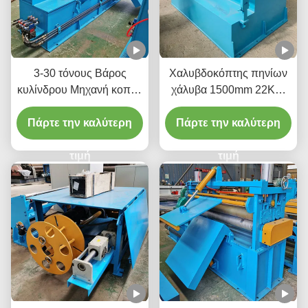
3-30 τόνους Βάρος
Χαλυβδοκόπτης πηνίων
κυλίνδρου Μηχανή κοπής
χάλυβα 1500mm 22KW
σιδηροτροχίου 3Ph 380V
60m/λεπτό Κοπή σε
Πάρτε την καλύτερη
20-200m/min
κατάλληλα μεγέθη και
Πάρτε την καλύτερη
σχήματα
τιμή
τιμή