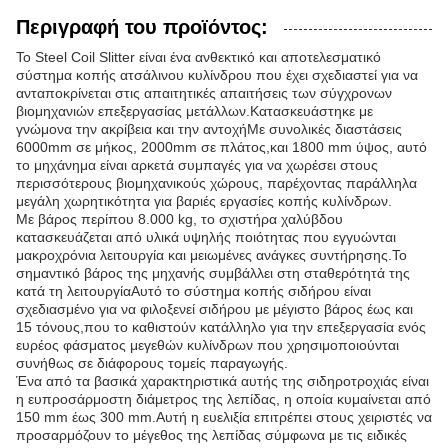
Περιγραφή του προϊόντος:
Το Steel Coil Slitter είναι ένα ανθεκτικό και αποτελεσματικό
σύστημα κοπής ατσάλινου κυλίνδρου που έχει σχεδιαστεί για να
ανταποκρίνεται στις απαιτητικές απαιτήσεις των σύγχρονων
βιομηχανιών επεξεργασίας μετάλλων.Κατασκευάστηκε με
γνώμονα την ακρίβεια και την αντοχήΜε συνολικές διαστάσεις
6000mm σε μήκος, 2000mm σε πλάτος,και 1800 mm ύψος, αυτό
το μηχάνημα είναι αρκετά συμπαγές για να χωρέσει στους
περισσότερους βιομηχανικούς χώρους, παρέχοντας παράλληλα
μεγάλη χωρητικότητα για βαριές εργασίες κοπής κυλίνδρων.
Με βάρος περίπου 8.000 kg, το σχιστήρα χαλύβδου
κατασκευάζεται από υλικά υψηλής ποιότητας που εγγυώνται
μακροχρόνια λειτουργία και μειωμένες ανάγκες συντήρησης.Το
σημαντικό βάρος της μηχανής συμβάλλει στη σταθερότητά της
κατά τη λειτουργίαΑυτό το σύστημα κοπής σιδήρου είναι
σχεδιασμένο για να φιλοξενεί σιδήρου με μέγιστο βάρος έως και
15 τόνους,που το καθιστούν κατάλληλο για την επεξεργασία ενός
ευρέος φάσματος μεγεθών κυλίνδρων που χρησιμοποιούνται
συνήθως σε διάφορους τομείς παραγωγής.
Ένα από τα βασικά χαρακτηριστικά αυτής της σιδηροτροχιάς είναι
η ευπροσάρμοστη διάμετρος της λεπίδας, η οποία κυμαίνεται από
150 mm έως 300 mm.Αυτή η ευελιξία επιτρέπει στους χειριστές να
προσαρμόζουν το μέγεθος της λεπίδας σύμφωνα με τις ειδικές