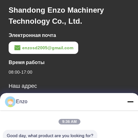
Shandong Enzo Machinery
Technology Co., Ltd.
Электронная почта
enzosd2005@gmail.com
Время работы
08:00-17:00
Наш адрес
Адрес компании
Enzo
No 599, Zhangbei Road, Huantai County, город Зибо,
провинция Шаньдун, Китай
9:36 AM
Адрес фабрики
No 553, улица Чжанбэй, округ Хуантай, город Зибо,
Good day, what product are you looking for?