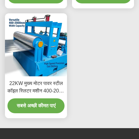
स्लीटर मशीन
साथ
22KW मुख्य मोटर पावर स्टील
कॉइल स्लिटर मशीन 400-2000
मिमी प्लेट चौड़ाई रेंज और हाई-
स्पीड स्टील (एचएसएस) ब्लेड के
सबसे अच्छी कीमत पाएं
साथ