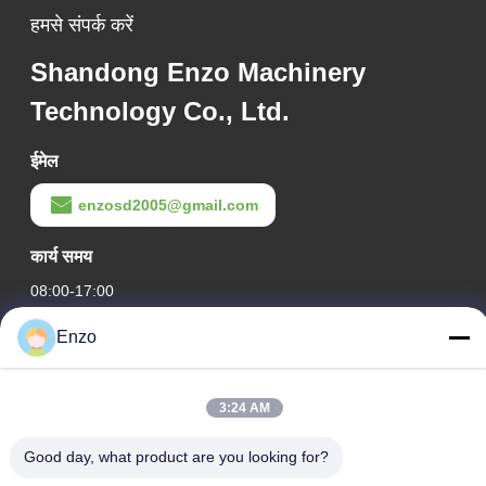
हमसे संपर्क करें
Shandong Enzo Machinery
Technology Co., Ltd.
ईमेल
enzosd2005@gmail.com
कार्य समय
08:00-17:00
Enzo
हमारा पता
कंपनी का पता
3:24 AM
नंबर 599, झांगबेई रोड, हुआंटाई काउंटी, ज़ीबो शहर, शेडोंग प्रांत, चीन
कारखाने का पता
Good day, what product are you looking for?
नं. 553, झांगबेई रोड, हुआंटाई काउंटी, ज़ीबो शहर, शेडोंग प्रांत