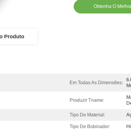
Obtenha O Melhor
o Produto
6.
Em Todas As Dimensões:
M
Má
Produzir Tname:
D
Tipo De Material:
A
Tipo De Bobinador:
Hi