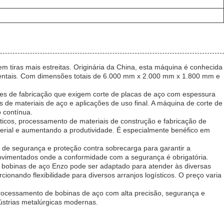
 tiras mais estreitas. Originária da China, esta máquina é conhecida
damentais. Com dimensões totais de 6.000 mm x 2.000 mm x 1.800 mm e
des de fabricação que exigem corte de placas de aço com espessura
 de materiais de aço e aplicações de uso final. A máquina de corte de
 contínua.
cos, processamento de materiais de construção e fabricação de
terial e aumentando a produtividade. É especialmente benéfico em
de segurança e proteção contra sobrecarga para garantir a
movimentados onde a conformidade com a segurança é obrigatória.
bobinas de aço Enzo pode ser adaptado para atender às diversas
nando flexibilidade para diversos arranjos logísticos. O preço varia
rocessamento de bobinas de aço com alta precisão, segurança e
ústrias metalúrgicas modernas.