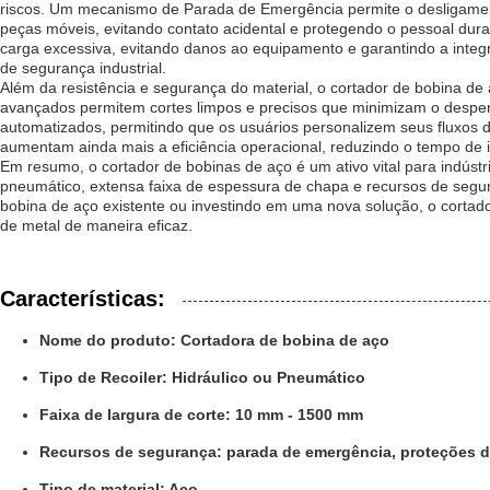
riscos. Um mecanismo de Parada de Emergência permite o desligament
peças móveis, evitando contato acidental e protegendo o pessoal dur
carga excessiva, evitando danos ao equipamento e garantindo a inte
de segurança industrial.
Além da resistência e segurança do material, o cortador de bobina de 
avançados permitem cortes limpos e precisos que minimizam o desper
automatizados, permitindo que os usuários personalizem seus fluxos
aumentam ainda mais a eficiência operacional, reduzindo o tempo de 
Em resumo, o cortador de bobinas de aço é um ativo vital para indúst
pneumático, extensa faixa de espessura de chapa e recursos de segur
bobina de aço existente ou investindo em uma nova solução, o corta
de metal de maneira eficaz.
Características:
Nome do produto: Cortadora de bobina de aço
Tipo de Recoiler: Hidráulico ou Pneumático
Faixa de largura de corte: 10 mm - 1500 mm
Recursos de segurança: parada de emergência, proteções d
Tipo de material: Aço