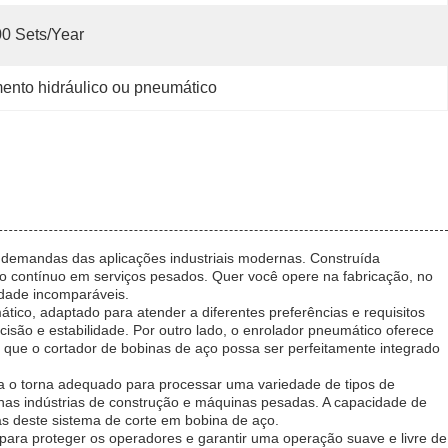
0 Sets/year
mento hidráulico ou pneumático
s demandas das aplicações industriais modernas. Construída
o contínuo em serviços pesados. Quer você opere na fabricação, no
idade incomparáveis.
tico, adaptado para atender a diferentes preferências e requisitos
isão e estabilidade. Por outro lado, o enrolador pneumático oferece
te que o cortador de bobinas de aço possa ser perfeitamente integrado
 o torna adequado para processar uma variedade de tipos de
 nas indústrias de construção e máquinas pesadas. A capacidade de
ás deste sistema de corte em bobina de aço.
para proteger os operadores e garantir uma operação suave e livre de