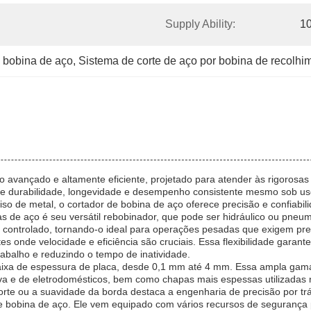
Supply Ability:
10
e bobina de aço
, 
Sistema de corte de aço por bobina de recolhi
o avançado e altamente eficiente, projetado para atender às rigorosa
nte durabilidade, longevidade e desempenho consistente mesmo sob us
so de metal, o cortador de bobina de aço oferece precisão e confiabil
 de aço é seu versátil rebobinador, que pode ser hidráulico ou pneumá
e controlado, tornando-o ideal para operações pesadas que exigem prec
es onde velocidade e eficiência são cruciais. Essa flexibilidade garan
rabalho e reduzindo o tempo de inatividade.
aixa de espessura de placa, desde 0,1 mm até 4 mm. Essa ampla gama
iva e de eletrodomésticos, bem como chapas mais espessas utilizadas
rte ou a suavidade da borda destaca a engenharia de precisão por tr
e bobina de aço. Ele vem equipado com vários recursos de segurança 