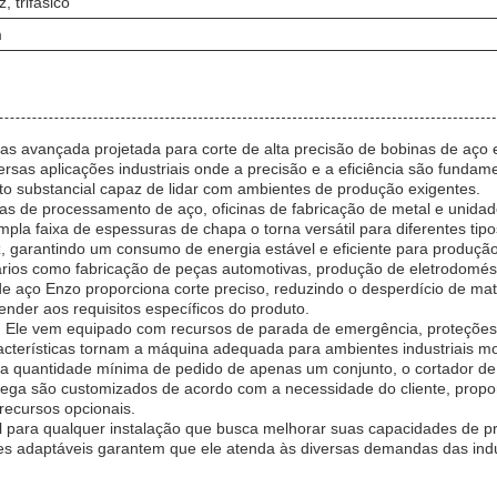
, trifásico
m
 avançada projetada para corte de alta precisão de bobinas de aço em
versas aplicações industriais onde a precisão e a eficiência são fun
substancial capaz de lidar com ambientes de produção exigentes.
as de processamento de aço, oficinas de fabricação de metal e unida
 faixa de espessuras de chapa o torna versátil para diferentes tipos
, garantindo um consumo de energia estável e eficiente para produção
os como fabricação de peças automotivas, produção de eletrodomésti
de aço Enzo proporciona corte preciso, reduzindo o desperdício de ma
tender aos requisitos específicos do produto.
. Ele vem equipado com recursos de parada de emergência, proteções 
racterísticas tornam a máquina adequada para ambientes industriais 
 quantidade mínima de pedido de apenas um conjunto, o cortador de 
ga são customizados de acordo com a necessidade do cliente, proporcio
recursos opcionais.
l para qualquer instalação que busca melhorar suas capacidades de p
es adaptáveis ​​garantem que ele atenda às diversas demandas das ind