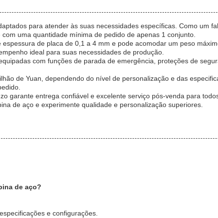
 adaptados para atender às suas necessidades específicas. Como um fa
de com uma quantidade mínima de pedido de apenas 1 conjunto.
s de espessura de placa de 0,1 a 4 mm e pode acomodar um peso máxim
desempenho ideal para suas necessidades de produção.
o equipadas com funções de parada de emergência, proteções de segur
ilhão de Yuan, dependendo do nível de personalização e das especific
pedido.
 garante entrega confiável e excelente serviço pós-venda para todos
ina de aço e experimente qualidade e personalização superiores.
bina de aço?
especificações e configurações.