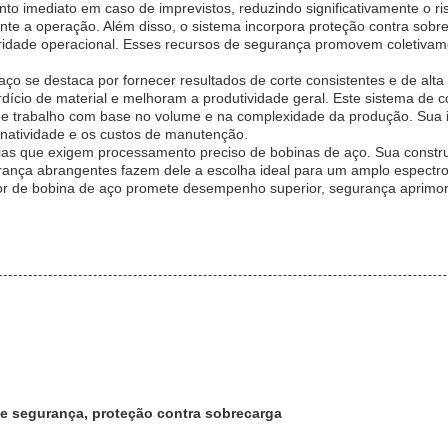
o imediato em caso de imprevistos, reduzindo significativamente o r
ante a operação. Além disso, o sistema incorpora proteção contra sob
gridade operacional. Esses recursos de segurança promovem coletiva
aço se destaca por fornecer resultados de corte consistentes e de alta
dício de material e melhoram a produtividade geral. Este sistema de
 de trabalho com base no volume e na complexidade da produção. Sua
inatividade e os custos de manutenção.
rias que exigem processamento preciso de bobinas de aço. Sua constru
ança abrangentes fazem dele a escolha ideal para um amplo espectro 
dor de bobina de aço promete desempenho superior, segurança aprimor
e segurança, proteção contra sobrecarga