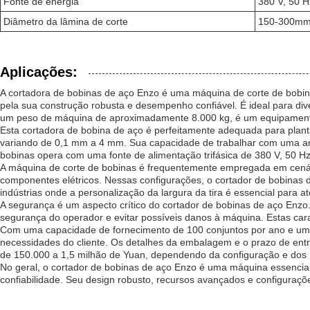
Fonte de energia
380 V, 50 Hz
Diâmetro da lâmina de corte
150-300m
Aplicações:
A cortadora de bobinas de aço Enzo é uma máquina de corte de bobinas
pela sua construção robusta e desempenho confiável. É ideal para di
um peso de máquina de aproximadamente 8.000 kg, é um equipamento 
Esta cortadora de bobina de aço é perfeitamente adequada para plant
variando de 0,1 mm a 4 mm. Sua capacidade de trabalhar com uma ampla
bobinas opera com uma fonte de alimentação trifásica de 380 V, 50 Hz
A máquina de corte de bobinas é frequentemente empregada em cenári
componentes elétricos. Nessas configurações, o cortador de bobinas 
indústrias onde a personalização da largura da tira é essencial para a
A segurança é um aspecto crítico do cortador de bobinas de aço Enzo
segurança do operador e evitar possíveis danos à máquina. Estas ca
Com uma capacidade de fornecimento de 100 conjuntos por ano e uma
necessidades do cliente. Os detalhes da embalagem e o prazo de entre
de 150.000 a 1,5 milhão de Yuan, dependendo da configuração e dos 
No geral, o cortador de bobinas de aço Enzo é uma máquina essencia
confiabilidade. Seu design robusto, recursos avançados e configuraçõ