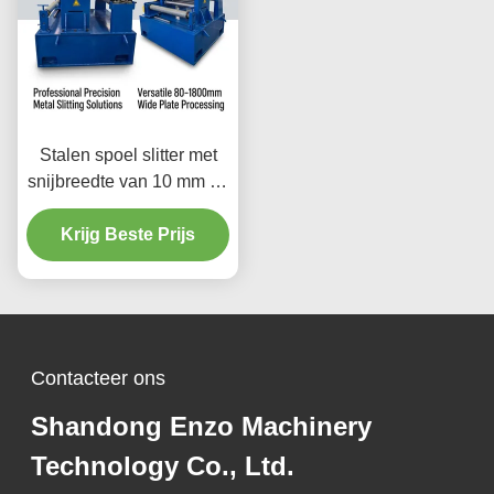
Stalen spoel slitter met
snijbreedte van 10 mm tot
1500 mm en plaatdikte
van 0,1 tot 4 mm voor
Krijg Beste Prijs
precisie metalen spoel
slitsapparatuur
Contacteer ons
Shandong Enzo Machinery
Technology Co., Ltd.