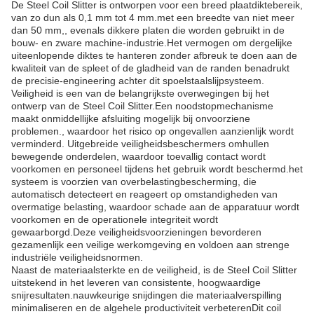
De Steel Coil Slitter is ontworpen voor een breed plaatdiktebereik,
van zo dun als 0,1 mm tot 4 mm.met een breedte van niet meer
dan 50 mm,, evenals dikkere platen die worden gebruikt in de
bouw- en zware machine-industrie.Het vermogen om dergelijke
uiteenlopende diktes te hanteren zonder afbreuk te doen aan de
kwaliteit van de spleet of de gladheid van de randen benadrukt
de precisie-engineering achter dit spoelstaalslijpsysteem.
Veiligheid is een van de belangrijkste overwegingen bij het
ontwerp van de Steel Coil Slitter.Een noodstopmechanisme
maakt onmiddellijke afsluiting mogelijk bij onvoorziene
problemen., waardoor het risico op ongevallen aanzienlijk wordt
verminderd. Uitgebreide veiligheidsbeschermers omhullen
bewegende onderdelen, waardoor toevallig contact wordt
voorkomen en personeel tijdens het gebruik wordt beschermd.het
systeem is voorzien van overbelastingbescherming, die
automatisch detecteert en reageert op omstandigheden van
overmatige belasting, waardoor schade aan de apparatuur wordt
voorkomen en de operationele integriteit wordt
gewaarborgd.Deze veiligheidsvoorzieningen bevorderen
gezamenlijk een veilige werkomgeving en voldoen aan strenge
industriële veiligheidsnormen.
Naast de materiaalsterkte en de veiligheid, is de Steel Coil Slitter
uitstekend in het leveren van consistente, hoogwaardige
snijresultaten.nauwkeurige snijdingen die materiaalverspilling
minimaliseren en de algehele productiviteit verbeterenDit coil