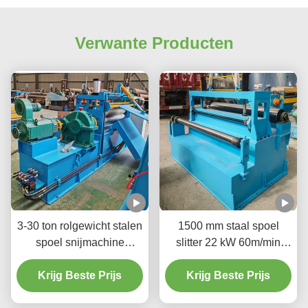
Verwante Producten
3-30 ton rolgewicht stalen
1500 mm staal spoel
spoel snijmachine
slitter 22 kW 60m/min
snijmachine 3Ph 380V
gesneden in geschikte
Krijg Beste Prijs
20-200m/min
maten en vormen
Krijg Beste Prijs