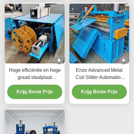
Hoge efficiëntie en hoge
Enzo Advanced Metal
graad staalplaat
Coil Slitter Automation
snijmachine
Control / Tension Control
automatisering spoel
Krijg Beste Prijs
Krijg Beste Prijs
0-120 m/min
slitter 100m/min
380V/50Hz