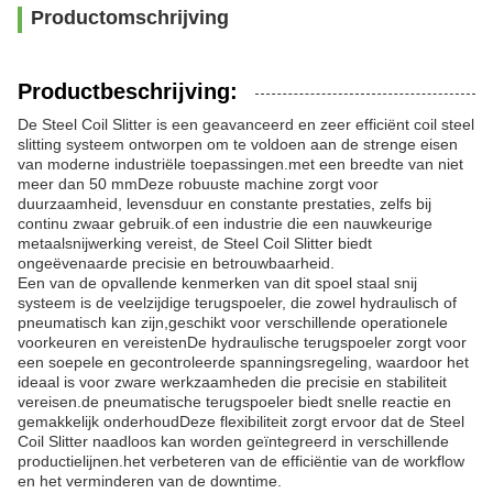
Productomschrijving
Productbeschrijving:
De Steel Coil Slitter is een geavanceerd en zeer efficiënt coil steel
slitting systeem ontworpen om te voldoen aan de strenge eisen
van moderne industriële toepassingen.met een breedte van niet
meer dan 50 mmDeze robuuste machine zorgt voor
duurzaamheid, levensduur en constante prestaties, zelfs bij
continu zwaar gebruik.of een industrie die een nauwkeurige
metaalsnijwerking vereist, de Steel Coil Slitter biedt
ongeëvenaarde precisie en betrouwbaarheid.
Een van de opvallende kenmerken van dit spoel staal snij
systeem is de veelzijdige terugspoeler, die zowel hydraulisch of
pneumatisch kan zijn,geschikt voor verschillende operationele
voorkeuren en vereistenDe hydraulische terugspoeler zorgt voor
een soepele en gecontroleerde spanningsregeling, waardoor het
ideaal is voor zware werkzaamheden die precisie en stabiliteit
vereisen.de pneumatische terugspoeler biedt snelle reactie en
gemakkelijk onderhoudDeze flexibiliteit zorgt ervoor dat de Steel
Coil Slitter naadloos kan worden geïntegreerd in verschillende
productielijnen.het verbeteren van de efficiëntie van de workflow
en het verminderen van de downtime.