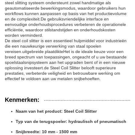
steel slitting systeem ondersteunt zowel handmatige als
geautomatiseerde bewerkingsmodus, waardoor gebruikers hun
workflows kunnen aanpassen op basis van het productievolume
en de complexiteit.De gebruiksvriendelijke interface en
eenvoudige onderhoudsprocedures verbeteren de operationele
efficiëntie, waardoor stilstandstijden en onderhoudskosten
worden verminderd.
De steel coil slitter is een essentieel hulpmiddel voor industrieën
die een nauwkeurige verwerking van staal spoelen
vereisen.uitgebreide plaatdikteHet is de ideale keuze voor een
breed spectrum van toepassingen, ongeacht of u uw bestaande
spoelstaalsnipsysteem aan het upgraden bent of in een nieuwe
oplossing investeert.de Steel Coil Slitter belooft superieure
prestaties, verbeterde veiligheid en betrouwbare werking om
effectief te voldoen aan uw metalen snijbehoeften.
Kenmerken:
Naam van het product: Steel Coil Slitter
Typ van de terugspoeler: hydraulisch of pneumatisch
Snijbreedte: 10 mm - 1500 mm