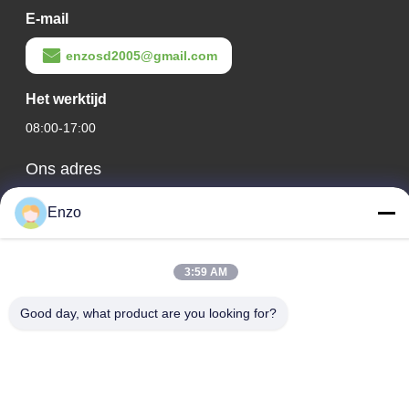
E-mail
enzosd2005@gmail.com
Het werktijd
08:00-17:00
Ons adres
Bedrijfsadres
Enzo
No. 599, Zhangbei Road, Huantai County, Zibo City, provincie
Shandong, China
3:59 AM
Fabrieksadres
No. 553, Zhangbei Road, Huantai County, Zibo City, provincie
Good day, what product are you looking for?
Shandong
Tel.
0086-18816168366