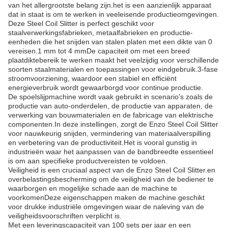
van het allergrootste belang zijn.het is een aanzienlijk apparaat
dat in staat is om te werken in veeleisende productieomgevingen.
Deze Steel Coil Slitter is perfect geschikt voor
staalverwerkingsfabrieken, metaalfabrieken en productie-
eenheden die het snijden van stalen platen met een dikte van 0
vereisen.1 mm tot 4 mmDe capaciteit om met een breed
plaatdiktebereik te werken maakt het veelzijdig voor verschillende
soorten staalmaterialen en toepassingen voor eindgebruik.3-fase
stroomvoorziening, waardoor een stabiel en efficiënt
energieverbruik wordt gewaarborgd voor continue productie.
De spoelslijpmachine wordt vaak gebruikt in scenario's zoals de
productie van auto-onderdelen, de productie van apparaten, de
verwerking van bouwmaterialen en de fabricage van elektrische
componenten.In deze instellingen, zorgt de Enzo Steel Coil Slitter
voor nauwkeurig snijden, vermindering van materiaalverspilling
en verbetering van de productiviteit.Het is vooral gunstig in
industrieën waar het aanpassen van de bandbreedte essentieel
is om aan specifieke productvereisten te voldoen.
Veiligheid is een cruciaal aspect van de Enzo Steel Coil Slitter.en
overbelastingsbescherming om de veiligheid van de bediener te
waarborgen en mogelijke schade aan de machine te
voorkomenDeze eigenschappen maken de machine geschikt
voor drukke industriële omgevingen waar de naleving van de
veiligheidsvoorschriften verplicht is.
Met een leveringscapaciteit van 100 sets per jaar en een