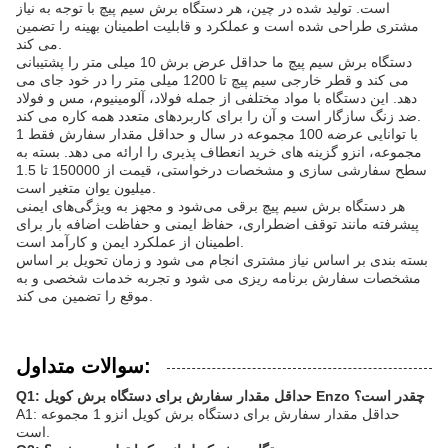
است. تولید شده در چین، هر دستگاه برش سیم پیچ با توجه به نیاز
مشتری طراحی شده است و عملکرد و قابلیت اطمینان بهینه را تضمین
می کند.
دستگاه برش سیم پیچ ما حداقل عرض برش 10 میلی متر را پشتیبانی
می کند و قطر خارجی سیم پیچ تا 1200 میلی متر را در خود جای می
دهد. این دستگاه با مواد مختلفی از جمله فولاد، آلومینیوم، مس و فولاد
ضد زنگ سازگار است و آن را برای کاربردهای متعدد همه کاره می کند.
با توانایی عرضه 100 مجموعه در سال و حداقل مقدار سفارش فقط 1
مجموعه، انزو گزینه های خرید انعطاف پذیری را ارائه می دهد. بسته به
سطح سفارشی سازی و مشخصات درخواستی، قیمت از 150000 تا 1.5
میلیون یوان متغیر است.
هر دستگاه برش سیم پیچ برقی می‌شود و مجهز به ویژگی‌های ایمنی
پیشرفته مانند توقف اضطراری، حفاظ ایمنی و حفاظت اضافه بار برای
اطمینان از عملکرد ایمن و کارآمد است.
بسته بندی بر اساس نیاز مشتری انجام می شود و زمان تحویل بر اساس
مشخصات سفارش برنامه ریزی می شود و تجربه خدمات شخصی و به
موقع را تضمین می کند.
سوالات متداول:
Q1: حداقل مقدار سفارش برای دستگاه برش کویل Enzo چقدر است؟
A1: حداقل مقدار سفارش برای دستگاه برش کویل انزو 1 مجموعه
است.