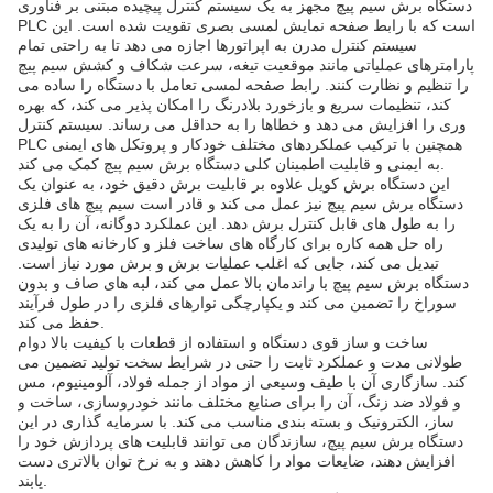
دستگاه برش سیم پیچ مجهز به یک سیستم کنترل پیچیده مبتنی بر فناوری
PLC است که با رابط صفحه نمایش لمسی بصری تقویت شده است. این
سیستم کنترل مدرن به اپراتورها اجازه می دهد تا به راحتی تمام
پارامترهای عملیاتی مانند موقعیت تیغه، سرعت شکاف و کشش سیم پیچ
را تنظیم و نظارت کنند. رابط صفحه لمسی تعامل با دستگاه را ساده می
کند، تنظیمات سریع و بازخورد بلادرنگ را امکان پذیر می کند، که بهره
وری را افزایش می دهد و خطاها را به حداقل می رساند. سیستم کنترل
PLC همچنین با ترکیب عملکردهای مختلف خودکار و پروتکل های ایمنی
به ایمنی و قابلیت اطمینان کلی دستگاه برش سیم پیچ کمک می کند.
این دستگاه برش کویل علاوه بر قابلیت برش دقیق خود، به عنوان یک
دستگاه برش سیم پیچ نیز عمل می کند و قادر است سیم پیچ های فلزی
را به طول های قابل کنترل برش دهد. این عملکرد دوگانه، آن را به یک
راه حل همه کاره برای کارگاه های ساخت فلز و کارخانه های تولیدی
تبدیل می کند، جایی که اغلب عملیات برش و برش مورد نیاز است.
دستگاه برش سیم پیچ با راندمان بالا عمل می کند، لبه های صاف و بدون
سوراخ را تضمین می کند و یکپارچگی نوارهای فلزی را در طول فرآیند
حفظ می کند.
ساخت و ساز قوی دستگاه و استفاده از قطعات با کیفیت بالا دوام
طولانی مدت و عملکرد ثابت را حتی در شرایط سخت تولید تضمین می
کند. سازگاری آن با طیف وسیعی از مواد از جمله فولاد، آلومینیوم، مس
و فولاد ضد زنگ، آن را برای صنایع مختلف مانند خودروسازی، ساخت و
ساز، الکترونیک و بسته بندی مناسب می کند. با سرمایه گذاری در این
دستگاه برش سیم پیچ، سازندگان می توانند قابلیت های پردازش خود را
افزایش دهند، ضایعات مواد را کاهش دهند و به نرخ توان بالاتری دست
یابند.