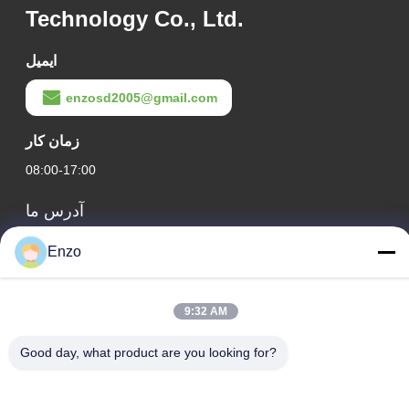
Technology Co., Ltd.
ایمیل
enzosd2005@gmail.com
زمان کار
08:00-17:00
آدرس ما
آدرس شرکت
Enzo
شماره 599، جاده ژانگبی، شهرستان هوانتای، شهر زیبو، استان شان
دونگ، چین
9:32 AM
آدرس کارخانه
شماره ۵۵۳، جاده ژانگبی، شهرستان هوانتای، شهر زیبو، استان
Good day, what product are you looking for?
شاندونگ
تلفن