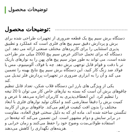
توضیحات محصول
توضیحات محصول:
دستگاه برش سیم پیچ یک قطعه ضروری از تجهیزات طراحی شده برای
برش و پردازش دقیق سیم پیچ های فلزی است که عملکرد و تطبیق
پذیری استثنایی را برای کاربردهای مختلف صنعتی ارائه می دهد. این
دستگاه که برای تحمل حداکثر عرض سیم پیچ 2000 میلی متر طراحی
شده است، می تواند به طور موثر سیم پیچ های پهن را به نوارهای باریک
تر با دقت و قوام قابل توجهی برش دهد. چه با فولاد، آلومینیوم، مس یا
فولاد ضد زنگ کار کنید، این دستگاه برش سیم پیچ نتایج بهینه را تضمین
می کند و آن را به ابزاری ضروری در تجهیزات پردازش فلز تبدیل می
کند.
یکی از ویژگی های بارز این دستگاه قلاب شکن، تعداد قابل تنظیم
چاقوهای برش آن است که بسته به نیازهای خاص کار می توان تا 20 تیغه
را تنظیم کرد. این انعطاف‌پذیری به کاربران اجازه می‌دهد تا عرض و
کمیت برش را دقیقاً سفارشی کنند و امکان تولید نوارهای فلزی با ابعاد
مختلف را بدون افت کیفیت فراهم می‌کند. چاقوهای برش از کاربید
تنگستن ساخته شده اند، ماده ای که به دلیل سختی فوق العاده، مقاومت
در برابر سایش و دوام مشهور است. این تضمین می‌کند که تیغه‌ها در
استفاده طولانی‌مدت وضوح خود را حفظ می‌کنند و زمان خرابی و
هزینه‌های نگهداری را کاهش می‌دهند.