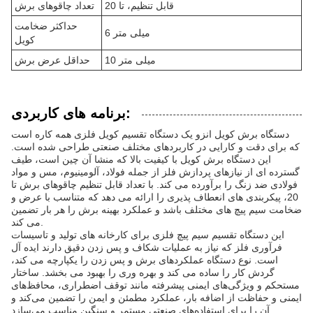
قابل تنظیم، تا 20
تعداد چاقوهای برش
حداکثر ضخامت
6 میلی متر
کویل
10 میلی متر
حداقل عرض برش
برنامه های کاربردی:
دستگاه برش کویل انزو یک دستگاه تقسیم کویل فلزی همه کاره است
که برای دقت و کارایی در کاربردهای مختلف صنعتی طراحی شده است.
این دستگاه برش کویل با کیفیت بالا که منشا آن چین است، طیف
گسترده ای از نیازهای پردازش فلز از جمله فولاد، آلومینیوم، مس و مواد
فولادی ضد زنگ را برآورده می کند. با تعداد قابل تنظیم چاقوهای برش تا
20، پیکربندی های انعطاف پذیری را ارائه می دهد که متناسب با عرض و
ضخامت سیم پیچ های مختلف باشد و عملکرد بهینه برش را هر بار تضمین
می کند.
این دستگاه تقسیم سیم پیچ فلزی برای کارخانه های تولید و تاسیسات
فرآوری فلز که نیاز به عملیات شکاف و پس زدن دقیق دارند ایده آل
است. نوع دستگاه عملکردهای برش و پس زدن را یکپارچه می کند،
گردش کار را ساده می کند و بهره وری را بهبود می بخشد. ساختار
مستحکم و ویژگی‌های ایمنی پیشرفته مانند توقف اضطراری، محافظ‌های
ایمنی و حفاظت از اضافه بار، عملکرد مطمئن و ایمن را تضمین می‌کند و
آن را برای استفاده‌های صنعتی مستمر و سنگین مناسب می‌سازد.