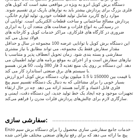
دستگاه برش کویل انزو به ویژه در مواقعی مفید است که کویل های
فلزی بزرگ برای پردازش بیشتر باید به نوارهای باریک تری تقسیم شوند.
موارد رایج کاربرد شامل تولید قطعات خودرو، تولید لوازم خانگی،
پردازش مصالح ساختمانی و ساخت قطعات الکتریکی است. توانایی آن
در رسیدگی به انواع فلزات و ضخامت های متعدد آن را به ابزاری
ضروری در کارگاه های فلزکاری، مراکز خدمات کویل و کارخانه های
فولاد تبدیل می کند.
این دستگاه برش کویل با توانایی عرضه 100 مجموعه در سال و حداقل
مقدار سفارش فقط یک مجموعه، می تواند مطابق با نیاز مشتری
سفارشی و بسته بندی شود. زمان تحویل انعطاف پذیر و متناسب با
نیازهای سفارش است و از اجرای به موقع برنامه های تولید اطمینان می
دهد. این دستگاه بر روی یک منبع تغذیه 3 فاز 380 ولت، 50 هرتز، همسو
با سیستم های برق صنعتی استاندارد کار می کند.
با قیمت بین 150000 تا 1.5 میلیون یوان، دستگاه برش کویل انزو ارزش
بسیار خوبی را برای مشاغلی که به دنبال یک دستگاه تقسیم سیم پیچ
فلزی قابل اعتماد و کارآمد هستند ارائه می دهد. چه در حال ارتقاء
تجهیزات موجود و چه ایجاد یک خط تولید جدید، این دستگاه دقت، ایمنی و
سازگاری لازم برای چالش‌های پردازش فلزات مدرن را فراهم می‌کند.
سفارشی سازی:
Enzo خدمات جامع سفارشی سازی محصول را برای دستگاه برش سیم
پیچ ما ارائه می دهد که برای رفع نیازهای صنعتی مختلف طراحی شده