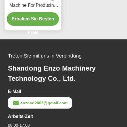
Machine For Producing
Precise Metal
Erhalten Sie Besten
Components Vehicle
Manufacturing Industry
Preis
Treten Sie mit uns in Verbindung
Shandong Enzo Machinery
Technology Co., Ltd.
E-Mail
enzosd2005@gmail.com
Arbeits-Zeit
08:00-17:00