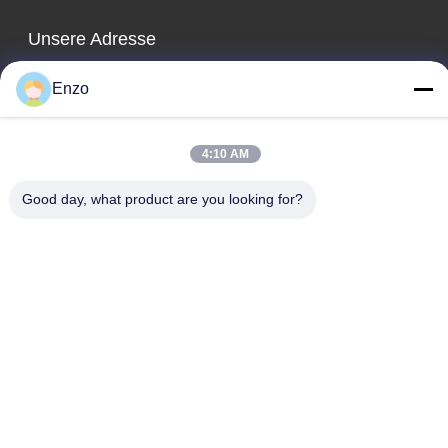
Unsere Adresse
Adresse des Unternehmens
Enzo
Nr. 599, Zhangbei Road, Huantai County, Zibo City, Provinz
Shandong, China
4:10 AM
Fabrikadresse
Nr. 553, Zhangbei Road, Huantai County, Stadt Zibo, Provinz
Good day, what product are you looking for?
Shandong
Telefon
0086-18816168366
Gute Qualität Chinas Spulentrennsäge Lieferant. Copyright-©
-2026 Shandong Enzo Machinery Technology Co., Ltd. . Alle
Rechte vorbehalten.