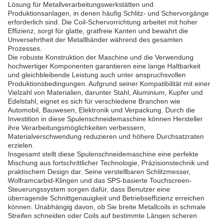
Lösung für Metallverarbeitungswerkstätten und
Produktionsanlagen, in denen häufig Schlitz- und Schervorgänge
erforderlich sind. Die Coil-Schervorrichtung arbeitet mit hoher
Effizienz, sorgt für glatte, gratfreie Kanten und bewahrt die
Unversehrtheit der Metallbänder während des gesamten
Prozesses.
Die robuste Konstruktion der Maschine und die Verwendung
hochwertiger Komponenten garantieren eine lange Haltbarkeit
und gleichbleibende Leistung auch unter anspruchsvollen
Produktionsbedingungen. Aufgrund seiner Kompatibilität mit einer
Vielzahl von Materialien, darunter Stahl, Aluminium, Kupfer und
Edelstahl, eignet es sich für verschiedene Branchen wie
Automobil, Bauwesen, Elektronik und Verpackung. Durch die
Investition in diese Spulenschneidemaschine können Hersteller
ihre Verarbeitungsmöglichkeiten verbessern,
Materialverschwendung reduzieren und höhere Durchsatzraten
erzielen.
Insgesamt stellt diese Spulenschneidemaschine eine perfekte
Mischung aus fortschrittlicher Technologie, Präzisionstechnik und
praktischem Design dar. Seine verstellbaren Schlitzmesser,
Wolframcarbid-Klingen und das SPS-basierte Touchscreen-
Steuerungssystem sorgen dafür, dass Benutzer eine
überragende Schnittgenauigkeit und Betriebseffizienz erreichen
können. Unabhängig davon, ob Sie breite Metallcoils in schmale
Streifen schneiden oder Coils auf bestimmte Längen scheren