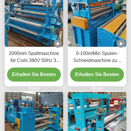
2000mm Spaltmaschine
0-100m/Min Spulen-
für Coils 380V 50Hz 3-
Schneidmaschine zum
Phasen-Stromversorgung
Schneiden großer
Erhalten Sie Besten
Erhöht die
Erhalten Sie Besten
Metallspulen in
Materialverfügbarkeit
schmalere Streifen
Preis
Preis