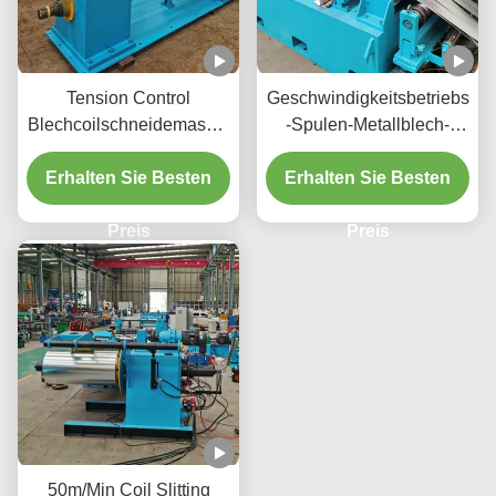
Tension Control
Geschwindigkeitsbetriebs
Blechcoilschneidemaschi
-Spulen-Metallblech-
ne 1600mm Coil Dicke
Schlitzmaschine für
Erhalten Sie Besten
3mm 120m/Min
Erhalten Sie Besten
kaltgewalzte
Schnittgeschwindigkeit
Kupferstreifen, die mit
Preis
200 m/min betrieben
Preis
werden kann
50m/Min Coil Slitting