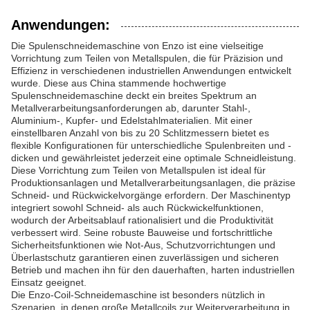
Anwendungen:
Die Spulenschneidemaschine von Enzo ist eine vielseitige
Vorrichtung zum Teilen von Metallspulen, die für Präzision und
Effizienz in verschiedenen industriellen Anwendungen entwickelt
wurde. Diese aus China stammende hochwertige
Spulenschneidemaschine deckt ein breites Spektrum an
Metallverarbeitungsanforderungen ab, darunter Stahl-,
Aluminium-, Kupfer- und Edelstahlmaterialien. Mit einer
einstellbaren Anzahl von bis zu 20 Schlitzmessern bietet es
flexible Konfigurationen für unterschiedliche Spulenbreiten und -
dicken und gewährleistet jederzeit eine optimale Schneidleistung.
Diese Vorrichtung zum Teilen von Metallspulen ist ideal für
Produktionsanlagen und Metallverarbeitungsanlagen, die präzise
Schneid- und Rückwickelvorgänge erfordern. Der Maschinentyp
integriert sowohl Schneid- als auch Rückwickelfunktionen,
wodurch der Arbeitsablauf rationalisiert und die Produktivität
verbessert wird. Seine robuste Bauweise und fortschrittliche
Sicherheitsfunktionen wie Not-Aus, Schutzvorrichtungen und
Überlastschutz garantieren einen zuverlässigen und sicheren
Betrieb und machen ihn für den dauerhaften, harten industriellen
Einsatz geeignet.
Die Enzo-Coil-Schneidemaschine ist besonders nützlich in
Szenarien, in denen große Metallcoils zur Weiterverarbeitung in