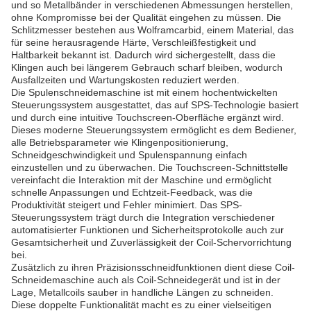
und so Metallbänder in verschiedenen Abmessungen herstellen,
ohne Kompromisse bei der Qualität eingehen zu müssen. Die
Schlitzmesser bestehen aus Wolframcarbid, einem Material, das
für seine herausragende Härte, Verschleißfestigkeit und
Haltbarkeit bekannt ist. Dadurch wird sichergestellt, dass die
Klingen auch bei längerem Gebrauch scharf bleiben, wodurch
Ausfallzeiten und Wartungskosten reduziert werden.
Die Spulenschneidemaschine ist mit einem hochentwickelten
Steuerungssystem ausgestattet, das auf SPS-Technologie basiert
und durch eine intuitive Touchscreen-Oberfläche ergänzt wird.
Dieses moderne Steuerungssystem ermöglicht es dem Bediener,
alle Betriebsparameter wie Klingenpositionierung,
Schneidgeschwindigkeit und Spulenspannung einfach
einzustellen und zu überwachen. Die Touchscreen-Schnittstelle
vereinfacht die Interaktion mit der Maschine und ermöglicht
schnelle Anpassungen und Echtzeit-Feedback, was die
Produktivität steigert und Fehler minimiert. Das SPS-
Steuerungssystem trägt durch die Integration verschiedener
automatisierter Funktionen und Sicherheitsprotokolle auch zur
Gesamtsicherheit und Zuverlässigkeit der Coil-Schervorrichtung
bei.
Zusätzlich zu ihren Präzisionsschneidfunktionen dient diese Coil-
Schneidemaschine auch als Coil-Schneidegerät und ist in der
Lage, Metallcoils sauber in handliche Längen zu schneiden.
Diese doppelte Funktionalität macht es zu einer vielseitigen