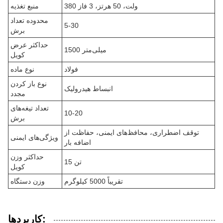
380 ولت، 50 هرتز، 3 فاز
منبع تغذیه
محدوده تعداد
5-30
برش
حداکثر عرض
1500 میلی‌متر
کویل
فولاد
نوع ماده
نوع باز کردن
انبساط هیدرولیک
مجدد
تعداد تیغه‌های
10-20
برش
توقف اضطراری، محافظ‌های ایمنی، حفاظت از
ویژگی‌های ایمنی
اضافه بار
حداکثر وزن
15 تن
کویل
تقریباً 5000 کیلوگرم
وزن دستگاه
کاربردها: