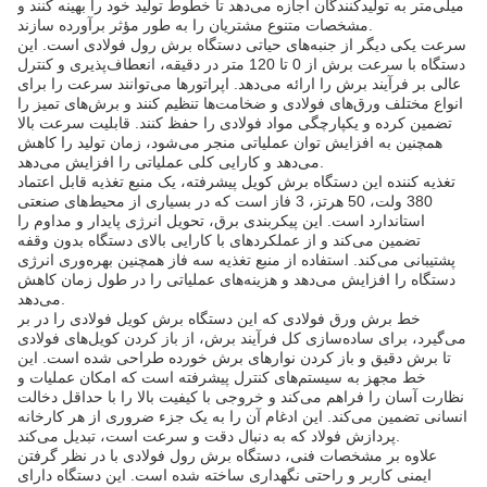
میلی‌متر به تولیدکنندگان اجازه می‌دهد تا خطوط تولید خود را بهینه کنند و
مشخصات متنوع مشتریان را به طور مؤثر برآورده سازند.
سرعت یکی دیگر از جنبه‌های حیاتی دستگاه برش رول فولادی است. این
دستگاه با سرعت برش از 0 تا 120 متر در دقیقه، انعطاف‌پذیری و کنترل
عالی بر فرآیند برش را ارائه می‌دهد. اپراتورها می‌توانند سرعت را برای
انواع مختلف ورق‌های فولادی و ضخامت‌ها تنظیم کنند و برش‌های تمیز را
تضمین کرده و یکپارچگی مواد فولادی را حفظ کنند. قابلیت سرعت بالا
همچنین به افزایش توان عملیاتی منجر می‌شود، زمان تولید را کاهش
می‌دهد و کارایی کلی عملیاتی را افزایش می‌دهد.
تغذیه کننده این دستگاه برش کویل پیشرفته، یک منبع تغذیه قابل اعتماد
380 ولت، 50 هرتز، 3 فاز است که در بسیاری از محیط‌های صنعتی
استاندارد است. این پیکربندی برق، تحویل انرژی پایدار و مداوم را
تضمین می‌کند و از عملکردهای با کارایی بالای دستگاه بدون وقفه
پشتیبانی می‌کند. استفاده از منبع تغذیه سه فاز همچنین بهره‌وری انرژی
دستگاه را افزایش می‌دهد و هزینه‌های عملیاتی را در طول زمان کاهش
می‌دهد.
خط برش ورق فولادی که این دستگاه برش کویل فولادی را در بر
می‌گیرد، برای ساده‌سازی کل فرآیند برش، از باز کردن کویل‌های فولادی
تا برش دقیق و باز کردن نوارهای برش خورده طراحی شده است. این
خط مجهز به سیستم‌های کنترل پیشرفته است که امکان عملیات و
نظارت آسان را فراهم می‌کند و خروجی با کیفیت بالا را با حداقل دخالت
انسانی تضمین می‌کند. این ادغام آن را به یک جزء ضروری از هر کارخانه
پردازش فولاد که به دنبال دقت و سرعت است، تبدیل می‌کند.
علاوه بر مشخصات فنی، دستگاه برش رول فولادی با در نظر گرفتن
ایمنی کاربر و راحتی نگهداری ساخته شده است. این دستگاه دارای