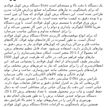
دستگاه برش کویل فولادی Enzo یک دستگاه با دقت بالا و مستحکم است
که برای پاسخگویی به نیازهای سختگیرانه صنایع پردازش فلزات مدرن
طراحی شده است. این دستگاه برش کویل فولادی که مبدأ آن چین است
و با توجه دقیق به کیفیت ساخته شده است، یک جزء ضروری در هر خط
برش ورق فولادی یا سیستم برش کویل فولادی است. با وزن دستگاه
تقریباً 5000 کیلوگرم، پایداری و دوام را در حین کار تضمین می‌کند و آن
را برای استفاده مداوم و سنگین مناسب می‌سازد.
دستگاه برش کویل فولادی Enzo که برای انواع موقعیت‌های کاربردی
ایده‌آل است، به طور گسترده در کارخانه‌های تولید فولاد، کارگاه‌های
ساخت فلز و مراکز پردازش که کویل‌های فولادی نیاز به برش دقیق به
نوارهای باریک‌تر دارند، استفاده می‌شود. تعداد قابل تنظیم تیغه‌های برش،
که معمولاً از 2 تا 20 متغیر است، امکان سفارشی‌سازی را بر اساس
نیازهای تولید فراهم می‌کند، در حالی که ظرفیت عرض کویل 1500
میلی‌متر طیف گسترده‌ای از ابعاد کویل فولادی را پشتیبانی می‌کند. این
انعطاف‌پذیری آن را برای صنایعی که نیاز به عرض‌های برش مختلف برای
فرآیندهای پایین‌دستی مختلف مانند خودروسازی، ساخت و ساز، تولید
لوازم خانگی و تولید کالاهای الکتریکی دارند، عالی می‌سازد.
تلرانس برش ±0.05 میلی‌متر، دقت بالایی را تضمین می‌کند که برای
کاربردهایی که نیاز به کنترل ابعادی دقیق و حداقل ضایعات مواد دارند،
حیاتی است. این دقت یک ویژگی حیاتی برای مشاغلی است که به دنبال
حفظ کیفیت و ثبات برتر محصول هستند. با تعداد تیغه‌های برش 10 تا 20،
دستگاه می‌تواند چندین عملیات برش را به طور همزمان انجام دهد و
بهره‌وری و کارایی را در سناریوهای تولید با حجم بالا افزایش دهد.
دستگاه برش کویل فولادی Enzo همچنین برای پاسخگویی به الزامات