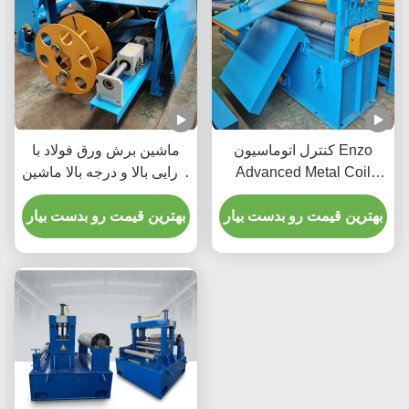
کنترل اتوماسیون Enzo
ماشین برش ورق فولاد با
Advanced Metal Coil
کارایی بالا و درجه بالا ماشین
Slitter / کنترل تنش 0-
برش کویل اتوماتیک 100m /
120m/Min
بهترین قیمت رو بدست بیار
min 380V / 50Hz
بهترین قیمت رو بدست بیار