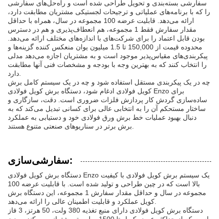
سفارشی بسته‌بندی و تحویل طراحی شده است و راه‌حل‌های سفارشی
را که با برنامه‌های عملیاتی و ترجیحات لجستیکی مشتریان مطابقت دارد،
ارائه می‌دهد. قابلیت عرضه 100 مجموعه در سال، همراه با حداقل
مقدار سفارش فقط 1 مجموعه، هم انعطاف‌پذیری و هم در دسترس
بودن قابل اعتماد را برای شرکت‌های با اندازه‌های مختلف ارائه می‌دهد.
محدوده قیمت از 150,000 تا 1.5 میلیون یوان منعکس کننده گزینه‌ها و
پیکربندی‌های مقیاس‌پذیر موجود است و به مشتریان اجازه می‌دهد مدلی
را انتخاب کنند که به بهترین وجه با بودجه و مشخصات فنی آنها مطابقت
دارد.
چه در یک پیکربندی مستقل استفاده شود و چه در یک سیستم کامل برش
کویل فولادی ادغام شود، دستگاه برش کویل فولادی Enzo برای
ساده‌سازی گردش کار پردازش فلزات ضروری است. دقت، سازگاری و
ساختار مستحکم آن را به انتخابی عالی برای کسانی تبدیل می‌کند که به
دنبال بهبود عملیات خط برش ورق فولادی خود و دستیابی به عملکرد
برش برتر در سناریوهای صنعتی متنوع هستند.
سفارشی‌سازی:
دستگاه برش کویل فولادی Enzo یک سیستم برش کویل فولادی با کیفیت
بالا است که در چین طراحی و تولید شده است. با قابلیت عرضه 100
مجموعه در سال و حداقل مقدار سفارش 1 مجموعه، این دستگاه برش
کویل عملکرد و قابلیت اطمینان عالی را ارائه می‌دهد.
دستگاه برش کویل فولادی دارای منبع تغذیه 380 ولت، 50 هرتز، 3 فاز