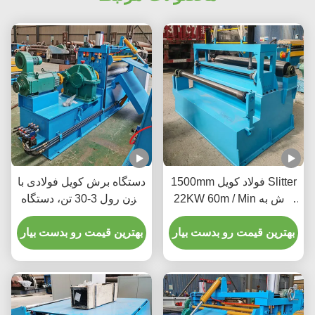
1500mm فولاد کویل Slitter
دستگاه برش کویل فولادی با
22KW 60m / Min برش به
وزن رول 3-30 تن، دستگاه
اندازه مناسب و اشکال
برش، 3 فاز، 380 ولت، 20-
بهترین قیمت رو بدست بیار
200 متر در دقیقه
بهترین قیمت رو بدست بیار