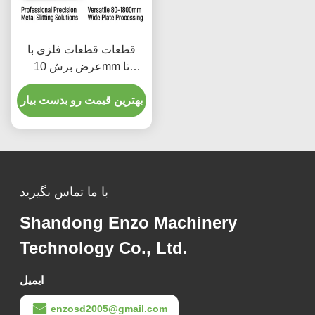
قطعات قطعات فلزی با
عرض برش 10mm تا
1500mm و عرض ضخامت
صفحه 0.1 تا 4mm برای
بهترین قیمت رو بدست بیار
تجهیزات قطعات قطعات
فلزی دقیق
با ما تماس بگیرید
Shandong Enzo Machinery
Technology Co., Ltd.
ایمیل
enzosd2005@gmail.com