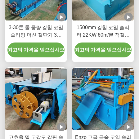
3-30톤 롤 중량 강철 코일
1500mm 강철 코일 슬리
슬리팅 머신 절단기 3상
터 22KW 60m/분 적절한
380V 20-200m/분
크기 및 모양으로 절단
최고의 가격을 얻으십시오
최고의 가격을 얻으십시오
고효율 및 고강도 강판 슬
Enzo 고급 금속 코일 슬리