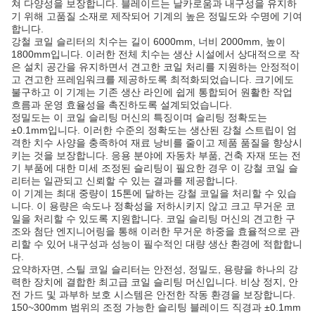
쳐 다양성을 보장합니다. 블레이드는 날카로움과 내구성을 유지하
기 위해 고품질 소재로 제작되어 기계의 높은 정밀도와 수명에 기여
합니다.
강철 코일 슬리터의 치수는 길이 6000mm, 너비 2000mm, 높이
1800mm입니다. 이러한 전체 치수는 생산 시설에서 상대적으로 작
은 설치 공간을 유지하면서 견고한 코일 처리를 지원하는 안정적이
고 견고한 프레임워크를 제공하도록 최적화되었습니다. 크기에도
불구하고 이 기계는 기존 생산 라인에 쉽게 통합되어 원활한 작업
흐름과 운영 효율성을 촉진하도록 설계되었습니다.
정밀도는 이 코일 슬리팅 머신의 특징이며 슬리팅 정확도는
±0.1mm입니다. 이러한 수준의 정확도는 생산된 강철 스트립이 엄
격한 치수 사양을 충족하여 재료 낭비를 줄이고 제품 품질을 향상시
키는 것을 보장합니다. 응용 분야에 자동차 부품, 건축 자재 또는 전
기 부품에 대한 미세 조정된 슬리팅이 필요한 경우 이 강철 코일 슬
리터는 일관되고 신뢰할 수 있는 결과를 제공합니다.
이 기계는 최대 중량이 15톤에 달하는 강철 코일을 처리할 수 있습
니다. 이 용량은 속도나 정확성을 저하시키지 않고 크고 무거운 코
일을 처리할 수 있도록 지원합니다. 코일 슬리팅 머신의 견고한 구
조와 첨단 엔지니어링을 통해 이러한 무거운 하중을 효율적으로 관
리할 수 있어 내구성과 성능이 필수적인 대량 생산 환경에 적합합니
다.
요약하자면, 스틸 코일 슬리터는 안전성, 정밀도, 용량을 하나의 강
력한 장치에 결합한 최고급 코일 슬리팅 머신입니다. 비상 정지, 안
전 가드 및 과부하 보호 시스템은 안전한 작동 환경을 보장합니다.
150~300mm 범위의 조정 가능한 슬리팅 블레이드 직경과 ±0.1mm