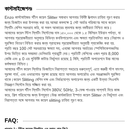
কাস্টমাইজেশনঃ
Enzo কাস্টমাইজড স্টীল কয়েল Slitter সমাধান আপনার নির্দিষ্ট উত্পাদন চাহিদা পূরণ করার
জন্য ডিজাইন করা উপলব্ধ করা হয়.আমরা কমপক্ষে 1 সেট অর্ডার পরিমাণের সাথে কয়েল
স্লিটিং মেশিন সরবরাহ করি, যা সকল আকারের ব্যবসার জন্য নমনীয়তা নিশ্চিত করে।
আমাদের কয়েল স্টিল স্লিটিং সিস্টেমের দাম ১৫০,০০০ থেকে ১.৫ মিলিয়ন ইউয়ান পর্যন্ত, যা
আপনার প্রয়োজনীয়তা অনুসারে বিভিন্ন কনফিগারেশন এবং ক্ষমতা প্রতিফলিত করে।নিরাপদ ও
সুরক্ষিত বিতরণ নিশ্চিত করার জন্য গ্রাহকের প্রয়োজনীয়তা অনুযায়ী প্যাকেজিং করা হয়.
প্রতি বছর 100 সেট সরবরাহের ক্ষমতা সহ, এনজো আপনার অর্ডারের স্পেসিফিকেশনগুলির
উপর ভিত্তি করে সময়মত ডেলিভারি গ্যারান্টি দেয়। প্রতিটি মেশিনের ওজন প্রায় 8,000
কেজি এবং ± 0 এর সুনির্দিষ্ট কাটার নির্ভুলতা রয়েছে.1 মিমি, প্রতিটি অপারেশনে উচ্চ মানের
কর্মক্ষমতা নিশ্চিত।
আমাদের স্টীল কয়েল স্লিটার ডিজাইনে নিরাপত্তা সবচেয়ে গুরুত্বপূর্ণ, এতে জরুরী স্টপ ফাংশন,
সুরক্ষা গার্ড, এবং ওভারলোড সুরক্ষা রয়েছে যাতে আপনার অপারেটর এবং সরঞ্জামগুলি সুরক্ষিত
থাকে।কয়েল Slitting মেশিন দক্ষ এবং নির্ভরযোগ্য অপারেশন জন্য একটি উন্নত পিএলসি
নিয়ন্ত্রণ সিস্টেম দিয়ে সজ্জিত করা হয়.
আমাদের কয়েল স্টীল স্লিটিং সিস্টেম 380V, 50Hz, 3-ফেজ পাওয়ার সাপ্লাই দিয়ে কাজ
করে, শিল্প পরিবেশের জন্য উপযুক্ত।উচ্চ কার্যকারিতা ইস্পাত কয়েল Slitter যে নির্ভুলতা এবং
নিরাপত্তা সঙ্গে আপনার সব কয়েল slitting চাহিদা পূরণ করে.
FAQ: