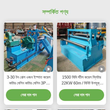
সম্পর্কিত পণ্য
3-30 টন রোল ওজন ইস্পাত কয়েল
1500 মিমি স্টীল কয়েল স্লিটার
কাটার মেশিন কাটার মেশিন 3Ph
22KW 60m / মিনিট উপযুক্ত
380V 20-200m/Min
আকার এবং আকারে কাটা
সেরা দাম পান
সেরা দাম পান