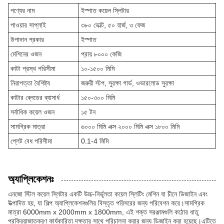
পণ্যের নাম
ইস্পাত কয়েল স্লিটার
পাওয়ার সাপ্লাই
৩৮০ ভোল্ট, ৫০ হার্জ, ৩ ফেজ
উপাদান প্রকার
ইস্পাত
মেশিনের ওজন
প্রায় ৮০০০ কেজি
কাটা প্রস্থ পরিসীমা
১০-১৫০০ মিমি
নিরাপত্তা বৈশিষ্ট্য
জরুরী স্টপ, সুরক্ষা গার্ড, ওভারলোড সুরক্ষা
কাটার ব্লেডের ব্যাসার্ধ
১৫০-৩০০ মিমি
সর্বাধিক কয়েল ওজন
১৫ টন
সামগ্রিক মাত্রা
৬০০০ মিমি এক্স ২০০০ মিমি এক্স ১৮০০ মিমি
প্লেট বেধ পরিসীমা
0.1-4 মিমি
অ্যাপ্লিকেশনঃ
এনজো স্টিল কয়েল স্লিটার একটি উচ্চ-নির্ভুলতা কয়েল স্লিটিং মেশিন যা চীনে ডিজাইন এবং
উত্পাদিত হয়, যা শিল্প অ্যাপ্লিকেশনগুলির বিস্তৃত পরিসরের জন্য পরিবেশন করে।সামগ্রিক
মাত্রা 6000mm x 2000mm x 1800mm, এই শক্ত সরঞ্জামগুলি কঠোর ধাতু
প্রক্রিয়াজাতকরণ কার্যকারিতা দক্ষতার সাথে পরিচালনা করার জন্য ডিজাইন করা হয়েছে।এটিতে