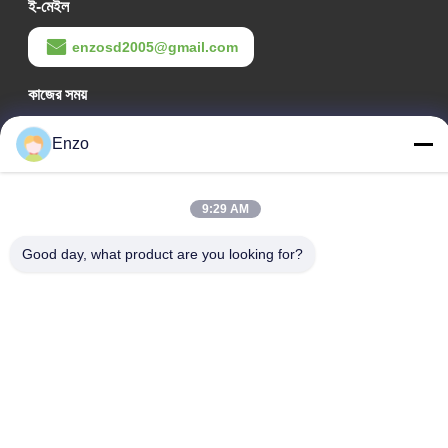
ই-মেইল
enzosd2005@gmail.com
কাজের সময়
08:00-17:00
Enzo
আমাদের ঠিকানা
কোম্পানির ঠিকানা
9:29 AM
নং ৫৯৯, ঝাংবে রোড, হুয়ানটাই কাউন্টি, জিবো সিটি, শানডং প্রদেশ, চীন
Good day, what product are you looking for?
কারখানার ঠিকানা
নং ৫৫৩, ঝাংবেই রোড, হুয়ানটাই কাউন্টি, জিবো সিটি, শানডং প্রদেশ
টেলিফোন
0086-18816168366