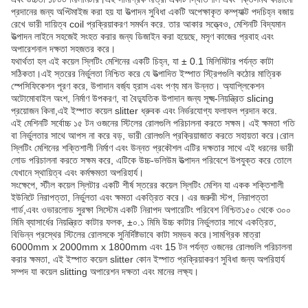
প্রদানের জন্য অপ্টিমাইজ করা হয় যা উত্পাদন সুবিধা একটি অপেক্ষাকৃত কম্প্যাক্ট পদচিহ্ন বজায়
রেখে ভারী দায়িত্ব coil প্রক্রিয়াকরণ সমর্থন করে. তার আকার সত্ত্বেও, মেশিনটি বিদ্যমান
উত্পাদন লাইনে সহজেই সংহত করার জন্য ডিজাইন করা হয়েছে, মসৃণ কাজের প্রবাহ এবং
অপারেশনাল দক্ষতা সহজতর করে।
যথার্থতা হল এই কয়েল স্লিটিং মেশিনের একটি চিহ্ন, যা ± 0.1 মিলিমিটার পর্যন্ত কাটা
সঠিকতা।এই স্তরের নির্ভুলতা নিশ্চিত করে যে উত্পাদিত ইস্পাত স্ট্রিপগুলি কঠোর মাত্রিক
স্পেসিফিকেশন পূরণ করে, উপাদান বর্জ্য হ্রাস এবং পণ্য মান উন্নত। অ্যাপ্লিকেশন
অটোমোবাইল অংশ, নির্মাণ উপকরণ, বা বৈদ্যুতিক উপাদান জন্য সূক্ষ্ম-নিয়ন্ত্রিত slicing
প্রয়োজন কিনা,এই ইস্পাত কয়েল slitter ধ্রুবক এবং নির্ভরযোগ্য ফলাফল প্রদান করে.
এই মেশিনটি সর্বোচ্চ ১৫ টন ওজনের স্টিলের রোলগুলি পরিচালনা করতে সক্ষম। এই ক্ষমতা গতি
বা নির্ভুলতার সাথে আপস না করে বড়, ভারী রোলগুলি প্রক্রিয়াজাত করতে সহায়তা করে।রোল
স্লিটিং মেশিনের শক্তিশালী নির্মাণ এবং উন্নত প্রকৌশল এটির দক্ষতার সাথে এই ধরনের ভারী
লোড পরিচালনা করতে সক্ষম করে, এটিকে উচ্চ-ভলিউম উত্পাদন পরিবেশে উপযুক্ত করে তোলে
যেখানে স্থায়িত্ব এবং কর্মক্ষমতা অপরিহার্য।
সংক্ষেপে, স্টীল কয়েল স্লিটার একটি শীর্ষ স্তরের কয়েল স্লিটিং মেশিন যা একক শক্তিশালী
ইউনিটে নিরাপত্তা, নির্ভুলতা এবং ক্ষমতা একত্রিত করে। এর জরুরী স্টপ, নিরাপত্তা
গার্ড,এবং ওভারলোড সুরক্ষা সিস্টেম একটি নিরাপদ অপারেটিং পরিবেশ নিশ্চিত১৫০ থেকে ৩০০
মিমি ব্যাসার্ধের নিয়ন্ত্রিত কাটার ফলক, ±০.১ মিমি উচ্চ কাটার নির্ভুলতার সাথে একত্রিত,
বিভিন্ন প্রস্থের স্টিলের রোলসকে সুনির্দিষ্টভাবে কাটা সম্ভব করে।সামগ্রিক মাত্রা
6000mm x 2000mm x 1800mm এবং 15 টন পর্যন্ত ওজনের রোলগুলি পরিচালনা
করার ক্ষমতা, এই ইস্পাত কয়েল slitter কোন ইস্পাত প্রক্রিয়াকরণ সুবিধা জন্য অপরিহার্য
সম্পদ যা কয়েল slitting অপারেশন দক্ষতা এবং মানের লক্ষ্য।