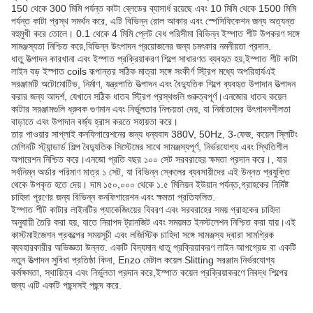
150 থেকে 300 মিমি পর্যন্ত কাটা ব্লেডের ব্যাসার্ধ রয়েছে এবং 10 মিমি থেকে 1500 মিমি
পর্যন্ত কাটা প্রস্থ সমর্থন করে, এটি বিভিন্ন রোল আকার এবং স্পেসিফিকেশন জন্য অত্যন্ত
বহুমুখী করে তোলে। 0.1 থেকে 4 মিমি প্লেট বেধ পরিসীমা বিভিন্ন ইস্পাত শীট উপকরণ সঙ্গে
সামঞ্জস্যতা নিশ্চিত করে,বিভিন্ন উৎপাদন প্রয়োজনের জন্য চমৎকার নমনীয়তা প্রদান.
ধাতু উত্পাদন কারখানা এবং ইস্পাত প্রক্রিয়াকরণ শিল্পে সাধারণত ব্যবহৃত হয়,ইস্পাত শীট কাটা
লাইন বড় ইস্পাত coils রূপান্তর সঠিক মাত্রা সঙ্গে সংকীর্ণ স্ট্রিপ মধ্যে অপরিহার্যএই
সরঞ্জামটি অটোমোটিভ, নির্মাণ, যন্ত্রপাতি উত্পাদন এবং বৈদ্যুতিক শিল্পে ব্যবহৃত উপাদান উত্পাদন
করার জন্য আদর্শ, যেখানে সঠিক ধাতব স্ট্রিপ প্রস্থগুলি গুরুত্বপূর্ণ।এনজোর ধাতব কয়েল
কাটার সরঞ্জামগুলি ধ্রুবক গুণমান এবং নির্ভুলতার নিশ্চয়তা দেয়, যা নির্মাতাদের উৎপাদনশীলতা
বাড়াতে এবং উপাদান বর্জ্য হ্রাস করতে সহায়তা করে।
তার পাওয়ার সাপ্লাই কনফিগারেশনের জন্য ধন্যবাদ 380V, 50Hz, 3-ফেজ, কয়েল স্লিটিং
মেশিনটি স্ট্যান্ডার্ড শিল্প বৈদ্যুতিক সিস্টেমের সাথে সামঞ্জস্যপূর্ণ, নির্ভরযোগ্য এবং স্থিতিশীল
অপারেশন নিশ্চিত করে।এনজো প্রতি বছর ১০০ সেট সরবরাহের ক্ষমতা প্রদান করে।, যার
সর্বনিম্ন অর্ডার পরিমাণ মাত্র ১ সেট, যা বিভিন্ন স্কেলের ব্যবসায়ীদের এই উন্নত প্রযুক্তি
থেকে উপকৃত হতে দেয়। দাম ১৫০,০০০ থেকে ১.৫ মিলিয়ন ইউয়ান পর্যন্ত,গ্রাহকের নির্দিষ্ট
চাহিদা পূরণের জন্য বিভিন্ন কনফিগারেশন এবং ক্ষমতা প্রতিফলিত.
ইস্পাত শীট কাটার লাইনটির প্যাকেজিংয়ের বিবরণ এবং সরবরাহের সময় গ্রাহকের চাহিদা
অনুযায়ী তৈরি করা হয়, যাতে নিরাপদ ট্রানজিট এবং সময়মত ইনস্টলেশন নিশ্চিত করা যায়।এই
কাস্টমাইজেশন প্রকল্পের সময়সূচী এবং লজিস্টিক চাহিদা সঙ্গে সামঞ্জস্য দ্বারা সামগ্রিক
ব্যবহারকারীর অভিজ্ঞতা উন্নত. একটি বিদ্যমান ধাতু প্রক্রিয়াকরণ লাইন আপগ্রেড বা একটি
নতুন উত্পাদন সুবিধা প্রতিষ্ঠা কিনা, Enzo মেটাল কয়েল Slitting সরঞ্জাম নির্ভরযোগ্য
কর্মক্ষমতা, স্থায়িত্ব এবং নির্ভুলতা প্রদান করে,ইস্পাত কয়েল প্রক্রিয়াকরণে নিবদ্ধ শিল্পের
জন্য এটি একটি পছন্দসই পছন্দ করে.