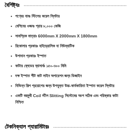
বৈশিষ্ট্যঃ
পণ্যের নামঃ স্টিলের কয়েল স্লিটার
মেশিনের ওজনঃ প্রায় ৮,০০০ কেজি
সামগ্রিক মাত্রাঃ 6000mm X 2000mm X 1800mm
রিকোলার প্রকারঃ হাইড্রোলিক বা নিউম্যাটিক
উপাদান প্রকারঃ ইস্পাত
কাটার ব্লেডের ব্যাসার্ধঃ ১৫০-৩০০ মিমি
দক্ষ ইস্পাত শীট কাট লাইন অপারেশন জন্য ডিজাইন
বিভিন্ন শিল্প প্রয়োগের জন্য উপযুক্ত উচ্চ-কার্যকারিতা ইস্পাত কয়েল স্লিটার
একটি বহুমুখী Coil স্টীল Slitting সিস্টেমের অংশ সঠিক এবং পরিষ্কার কাটা
নিশ্চিত
টেকনিক্যাল প্যারামিটারঃ