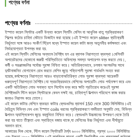
পণ্যের বর্ণনা
পণ্যের বর্ণনাঃ
ইস্পাত কয়েল স্লিটার একটি উন্নত কয়েল স্লিটিং মেশিন যা আধুনিক ধাতু প্রক্রিয়াকরণ
শিল্পের কঠোর চাহিদা মেটাতে ডিজাইন করা হয়েছে।এই ইস্পাত কয়েল slitter ব্যতিক্রমী
নির্ভুলতা সঙ্গে আরও সংকীর্ণ স্ট্রিপ মধ্যে ইস্পাত কয়েল কাটা জন্য অতুলনীয় কর্মক্ষমতা এবং
নির্ভরযোগ্যতা উপলব্ধ করা হয়.
এই কয়েল স্লিটিং মেশিনের অন্যতম বৈশিষ্ট্য হল এর ব্যাপক নিরাপত্তা ব্যবস্থা।মেশিনটি
অপারেটরদের যেকোনো জরুরী পরিস্থিতিতে অবিলম্বে সমস্ত অপারেশন বন্ধ করতে দেয়।,
কর্মী ও সরঞ্জামগুলির সর্বোচ্চ সুরক্ষা নিশ্চিত করে। অতিরিক্তভাবে, চলমান অংশগুলির সাথে
দুর্ঘটনাজনিত যোগাযোগ রোধ করতে মেশিন জুড়ে শক্তিশালী সুরক্ষা গার্ডগুলি সংহত করা
হয়েছে,কর্মক্ষেত্রে নিরাপত্তা আরও বাড়ানোঅতিরিক্ত লোড সুরক্ষা ব্যবস্থা আরেকটি
গুরুত্বপূর্ণ নিরাপত্তা বৈশিষ্ট্য।যা স্বয়ংক্রিয়ভাবে মেশিনের অপারেটিং লোড পর্যবেক্ষণ করে এবং
একটি অতিরিক্ত লোড সনাক্ত হলে সিস্টেম বন্ধ করে ক্ষতি প্রতিরোধ করেএই সুরক্ষা
বৈশিষ্ট্যগুলি স্টিল কয়েল স্লিটারকে কেবল দক্ষই নয়, চাহিদাপূর্ণ উত্পাদন পরিবেশে কাজ করার
জন্যও নিরাপদ করে তোলে।
এই কয়েল কাটার মেশিনে ব্যবহৃত কাটার ব্লেডগুলির ব্যাসার্ধ 150 থেকে 300 মিলিমিটার।এই
বৈচিত্র্য বিভিন্ন বেধ এবং ইস্পাত coils ধরনের প্রক্রিয়াকরণে নমনীয়তা অনুমতি দেয়, বিভিন্ন
উত্পাদন অ্যাপ্লিকেশন জুড়ে বহুমুখিতা নিশ্চিত করে। ব্লেডগুলি উচ্চমানের উপকরণ থেকে তৈরি
করা হয় যাতে তীক্ষ্ণতা এবং স্থায়িত্ব বজায় থাকে,যা মেশিনের উচ্চ নির্ভুলতা এবং দীর্ঘায়ুতে
অবদান রাখে.
আকারের দিক থেকে, স্টিল কয়েল স্লিটারটি দৈর্ঘ্য ৬০০০ মিলিমিটার, প্রস্থ ২০০০ মিলিমিটার
এবং উচ্চতা ১৮০০ মিলিমিটার।এই সামগ্রিক মাত্রা একটি স্থিতিশীল এবং শক্তসমর্থ কাঠামো