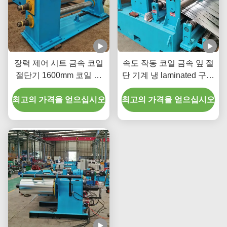
장력 제어 시트 금속 코일
속도 작동 코일 금속 잎 절
절단기 1600mm 코일 두
단 기계 냉 laminated 구리
께 3mm 120m/분 절단 속
스트립 200 M/min에서 실
최고의 가격을 얻으십시오
도
최고의 가격을 얻으십시오
행 할 수 있는