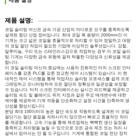
제품 설명
제품 설명:
코일 슬리팅 머신은 금속 가공 산업의 까다로운 요구를 충족하도록
설계된 첨단 산업 장비입니다. 최대 코일 폭 용량이 2000mm인 이
기계는 크고 넓은 코일을 효율적으로 처리할 수 있어 정밀하고 대량
의 코일 절단 작업이 필요한 기업에 이상적인 솔루션입니다. 강철,
알루미늄, 구리 또는 스테인리스강으로 작업하는 경우 이 코일 슬리
팅 기계는 다양한 금속 유형에 걸쳐 탁월한 다양성과 신뢰성을 제공
합니다.
이 코일 슬리팅 머신의 중심에는 사용자 친화적인 터치 스크린 인터
페이스를 갖춘 PLC를 갖춘 정교한 제어 시스템이 있습니다. 이 현
대적인 제어 시스템을 통해 작업자는 슬리팅 프로세스를 쉽게 프로
그래밍하고 모니터링하여 모든 절단의 정확성과 일관성을 보장할
수 있습니다. 터치 스크린 인터페이스는 실시간 피드백을 제공하고
슬리팅 속도 및 블레이드 위치 지정과 같은 주요 매개변수에 대한
제어를 제공하여 기계 작동을 단순화하고 설정 시간을 단축하며 생
산성을 향상시킵니다.
분당 최대 100미터의 높은 절단 속도로 작동하도록 설계된 이 코일
절단기는 절단 품질을 저하시키지 않으면서 빠르고 효율적인 처리
를 제공합니다. 고속 기능을 통해 제조업체는 빡빡한 생산 일정을
충족하고 처리량을 늘릴 수 있으므로 모든 금속 제조 또는 처리 시
설에서 없어서는 안 될 도구입니다. 기계에 통합된 코일 전단 장치