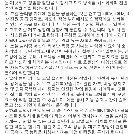
는 깨끗하고 정밀한 절단을 보장하고 재료 낭비를 최소화하며 전반
적인 효율성을 향상시킵니다.
이 코일 슬리팅 기계에 전원을 공급하는 것은 견고한 380V, 50Hz, 3
상 전원 공급 장치로, 과도한 작업 부하에서도 안정적이고 신뢰할
수 있는 작동을 보장합니다. 이 전원 구성은 산업 환경에서 일반적
이므로 기존 제조 설정에 원활하게 통합할 수 있습니다. 장비의 전
기 시스템은 에너지 효율성과 내구성을 고려하여 설계되어 시간이
지남에 따라 운영 비용과 유지 관리 요구 사항이 줄어듭니다.
이 코일 슬리팅 머신의 뛰어난 특징 중 하나는 다양한 재료와의 호
환성입니다. 단단하고 내구성이 뛰어난 강철부터 경량 알루미늄, 전
도성이 높은 구리, 내부식성 스테인레스 스틸까지 모든 재료를 정밀
하고 세심하게 처리하는 기계입니다. 재료 호환성의 다양성으로 인
해 자동차, 항공우주, 건설, 전기 제조 등 산업 전반의 다양한 응용
분야에 적합합니다.
기술적 능력 외에도 코일 슬리팅 머신은 작업자의 안전과 유지 관리
의 용이성을 염두에 두고 설계되었습니다. 안전 가드, 비상 정지 기
능 및 인체공학적 제어 장치는 안전한 작업 환경에 기여하며, 모듈
식 설계를 통해 일상적인 유지 관리 및 블레이드 교체를 위해 구성
요소에 직접 접근할 수 있습니다. 이를 통해 가동 중지 시간이 줄어
들고 생산 라인이 원활하게 운영됩니다.
귀하의 작업이 큰 코일을 더 좁은 스트립으로 절단해야 하거나 금속
시트를 정밀하게 절단해야 하는지 여부에 관계없이 이 코일 슬리팅
기계는 신뢰할 수 있는 코일 절단기 및 코일 절단 장치를 하나로 통
합한 역할을 합니다. 첨단 기술, 고속 성능 및 재료 다양성이 결합되
어 금속 가공 능력을 향상시키려는 기업에 탁월한 투자가 됩니다.