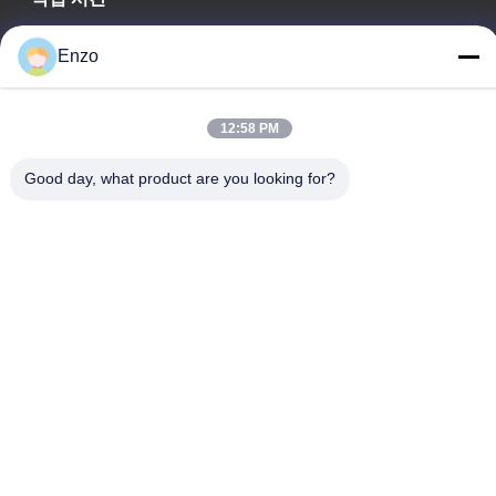
08:00-17:00
Enzo
우리 주소
회사 주소
12:58 PM
중국 산둥성 지보 시, 호타이 카운티 장베이 도로 599번지
Good day, what product are you looking for?
공장 주소
산둥성 지보 시, 호타이 카운티 장베이 도로 553번지
Tel
0086-18816168366
중국 좋은 품질 코일 슬리팅 머신 공급업체. 저작권 © -2026
Shandong Enzo Machinery Technology Co., Ltd. . 판권 소유.
개인 정보 정책
|
사이트맵