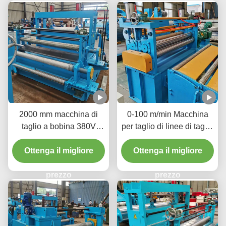
2000 mm macchina di
0-100 m/min Macchina
taglio a bobina 380V
per taglio di linee di taglio
50Hz 3 fasi aumentare la
di bobine per tagliare
disponibilità del materiale
Ottenga il migliore
bobine di metallo di
Ottenga il migliore
grandi dimensioni in
prezzo
strisce più strette
prezzo