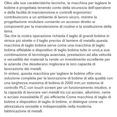
Oltre alle sue caratteristiche tecniche, la macchina per tagliare le
bobine è progettata tenendo conto della sicurezza dell'operatore
e della facilità di manutenzione.e controlli ergonomici
contribuiscono a un ambiente di lavoro sicuro, mentre la
progettazione modulare consente un accesso diretto ai
componenti per la manutenzione di routine e la sostituzione della
lama.
Sia che la vostra operazione richieda il taglio di grandi bobine in
strisce più strette o il taglio preciso di lamiere di metallo,questa
macchina di taglio bobina serve come una macchina di taglio
bobina affidabile e dispositivo di taglio bobina tutto in unoLa sua
combinazione di tecnologia avanzata, prestazioni ad alta velocità
e versatilità dei materiali la rende un investimento eccellente per
le aziende che desiderano migliorare le loro capacità di
lavorazione dei metalli.
In sintesi, questa macchina per tagliare le bobine offre una
soluzione completa per la lavorazione di bobine di alta qualità con
una larghezza massima di bobina di 2000 mm,un sistema di
controllo PLC con touch screen per un funzionamento intuitivo, e
la capacità di lavorare vari metalli tra cui acciaio, alluminio, rame
e acciaio inossidabile.E' più efficiente.Come macchina di taglio di
bobine e dispositivo di taglio di bobine, si distingue come un
attrezzatura versatile e indispensabile nella moderna
fabbricazione di metalli.