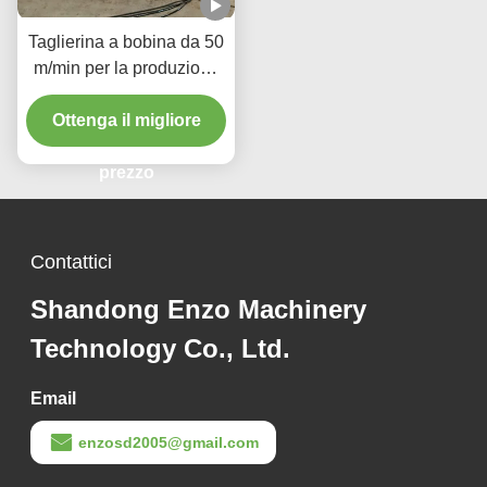
Taglierina a bobina da 50
m/min per la produzione
di componenti metallici di
precisione per l'industria
Ottenga il migliore
automobilistica
prezzo
Contattici
Shandong Enzo Machinery
Technology Co., Ltd.
Email
enzosd2005@gmail.com