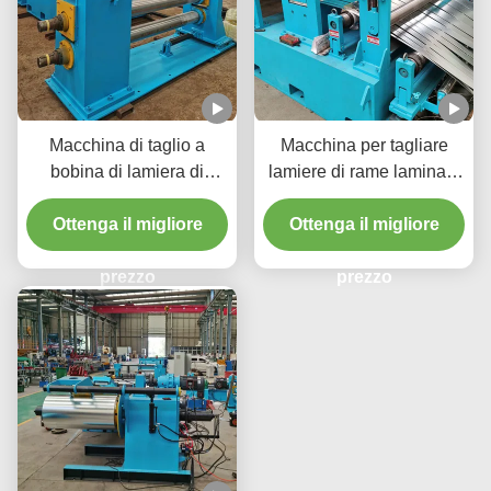
Macchina di taglio a
Macchina per tagliare
bobina di lamiera di
lamiere di rame laminata
controllo della tensione
a freddo a velocità di 200
1600 mm Spessore della
Ottenga il migliore
Ottenga il migliore
M/min
bobina 3 mm 120 m/min
Velocità di taglio
prezzo
prezzo