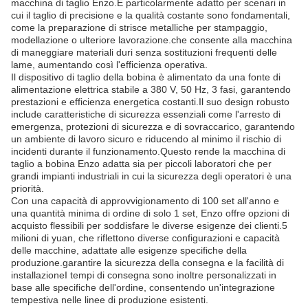
macchina di taglio Enzo.È particolarmente adatto per scenari in
cui il taglio di precisione e la qualità costante sono fondamentali,
come la preparazione di strisce metalliche per stampaggio,
modellazione o ulteriore lavorazione.che consente alla macchina
di maneggiare materiali duri senza sostituzioni frequenti delle
lame, aumentando così l'efficienza operativa.
Il dispositivo di taglio della bobina è alimentato da una fonte di
alimentazione elettrica stabile a 380 V, 50 Hz, 3 fasi, garantendo
prestazioni e efficienza energetica costanti.Il suo design robusto
include caratteristiche di sicurezza essenziali come l'arresto di
emergenza, protezioni di sicurezza e di sovraccarico, garantendo
un ambiente di lavoro sicuro e riducendo al minimo il rischio di
incidenti durante il funzionamento.Questo rende la macchina di
taglio a bobina Enzo adatta sia per piccoli laboratori che per
grandi impianti industriali in cui la sicurezza degli operatori è una
priorità.
Con una capacità di approvvigionamento di 100 set all'anno e
una quantità minima di ordine di solo 1 set, Enzo offre opzioni di
acquisto flessibili per soddisfare le diverse esigenze dei clienti.5
milioni di yuan, che riflettono diverse configurazioni e capacità
delle macchine, adattate alle esigenze specifiche della
produzione.garantire la sicurezza della consegna e la facilità di
installazioneI tempi di consegna sono inoltre personalizzati in
base alle specifiche dell'ordine, consentendo un'integrazione
tempestiva nelle linee di produzione esistenti.