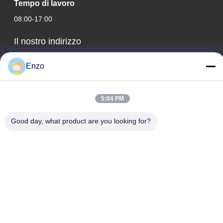
Tempo di lavoro
08:00-17:00
Il nostro indirizzo
Indirizzo aziendale
Enzo
N. 599, Zhangbei Road, contea di Huantai, città di Zibo,
provincia dello Shandong, Cina
5:04 PM
Indirizzo della fabbrica
N. 553, Zhangbei Road, contea di Huantai, città di Zibo,
Good day, what product are you looking for?
provincia dello Shandong
Telefono
0086-18816168366
Buona qualità della Cina macchina di taglio della bobina