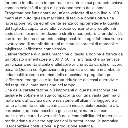
fornendo feedback in tempo reale e controllo sui parametri chiave
come la velocità di taglio e il posizionamento della lama.
Progettata per funzionare ad un'alta velocità di taglio fino a 100
metri al minuto, questa macchina di taglio a bobina offre una
lavorazione rapida ed efficiente senza compromettere la qualità
del taglio.La capacità ad alta velocità consente ai produttori di
soddisfare i piani di produzione stretti e aumentare la produttività,
che lo rende uno strumento indispensabile in ogni fabbricazione o
lavorazione di metalli.ridurre al minimo gli sprechi di materiali e
migliorare l'efficienza complessiva.
L'alimentazione di questa macchina di taglio a bobina è fornita da
un robusto alimentatore a 380 V, 50 Hz, a 3 fasi, che garantisce
un funzionamento stabile e affidabile anche sotto carichi di lavoro
pesanti.Questa configurazione di potenza è comune in ambienti
industrialiIl sistema elettrico della macchina è progettato per
l'efficienza energetica e la durata.riduzione dei costi operativi e
dei requisiti di manutenzione nel tempo.
Una delle caratteristiche più importanti di questa macchina per
tagliare le bobine è la sua compatibilità con una vasta gamma di
materiali, dall'acciaio duro e resistente all'alluminio leggero e al
rame altamente conduttivo.di acciaio inossidabile resistente alla
corrosione, questa macchina gestisce ogni materiale con
precisione e cura. La versatilità nella compatibilità dei materiali la
rende adatta a diverse applicazioni in settori come l'automotive,
l'aerospaziale,costruzione, e produzione elettrica.