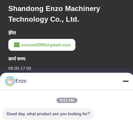
Shandong Enzo Machinery
Technology Co., Ltd.
ईमेल
enzosd2005@gmail.com
कार्य समय
08:00-17:00
Enzo
हमारा पता
कंपनी का पता
9:51 AM
नंबर 599, झांगबेई रोड, हुआंटाई काउंटी, ज़ीबो शहर, शेडोंग प्रांत, चीन
कारखाने का पता
Good day, what product are you looking for?
नं. 553, झांगबेई रोड, हुआंटाई काउंटी, ज़ीबो शहर, शेडोंग प्रांत
टेलीफोन