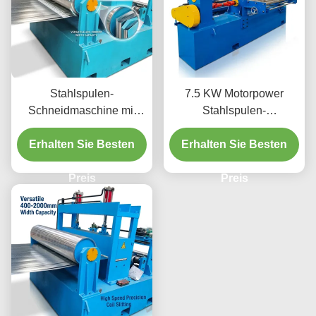
Stahlspulen-
7.5 KW Motorpower
Schneidmaschine mit
Stahlspulen-
400-2000 mm
Schneidmaschine mit 500
Erhalten Sie Besten
Plattenbreite und
mm Mindestspulenbreite
Erhalten Sie Besten
Hochgeschwindigkeits-
und PLC-
Stahl (HSS) -Klingen,
Preis
Steuerungssystem
Preis
angetrieben von 22 kW
Hauptmotor