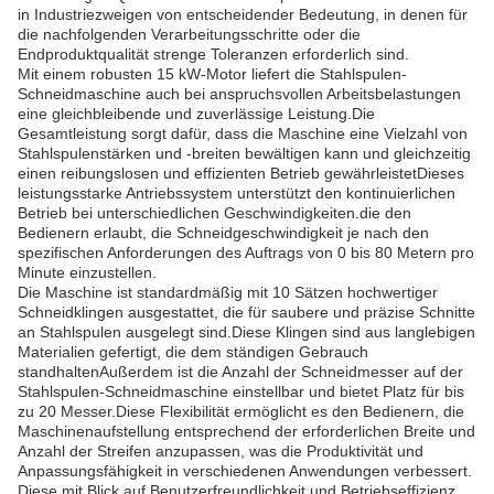
in Industriezweigen von entscheidender Bedeutung, in denen für
die nachfolgenden Verarbeitungsschritte oder die
Endproduktqualität strenge Toleranzen erforderlich sind.
Mit einem robusten 15 kW-Motor liefert die Stahlspulen-
Schneidmaschine auch bei anspruchsvollen Arbeitsbelastungen
eine gleichbleibende und zuverlässige Leistung.Die
Gesamtleistung sorgt dafür, dass die Maschine eine Vielzahl von
Stahlspulenstärken und -breiten bewältigen kann und gleichzeitig
einen reibungslosen und effizienten Betrieb gewährleistetDieses
leistungsstarke Antriebssystem unterstützt den kontinuierlichen
Betrieb bei unterschiedlichen Geschwindigkeiten.die den
Bedienern erlaubt, die Schneidgeschwindigkeit je nach den
spezifischen Anforderungen des Auftrags von 0 bis 80 Metern pro
Minute einzustellen.
Die Maschine ist standardmäßig mit 10 Sätzen hochwertiger
Schneidklingen ausgestattet, die für saubere und präzise Schnitte
an Stahlspulen ausgelegt sind.Diese Klingen sind aus langlebigen
Materialien gefertigt, die dem ständigen Gebrauch
standhaltenAußerdem ist die Anzahl der Schneidmesser auf der
Stahlspulen-Schneidmaschine einstellbar und bietet Platz für bis
zu 20 Messer.Diese Flexibilität ermöglicht es den Bedienern, die
Maschinenaufstellung entsprechend der erforderlichen Breite und
Anzahl der Streifen anzupassen, was die Produktivität und
Anpassungsfähigkeit in verschiedenen Anwendungen verbessert.
Diese mit Blick auf Benutzerfreundlichkeit und Betriebseffizienz