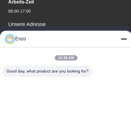
Arbeits-Zeit
08:00-17:00
Unsere Adresse
Adresse des Unternehmens
Enzo
Nr. 599, Zhangbei Road, Huantai County, Zibo City, Provinz
Shandong, China
10:38 AM
Fabrikadresse
Nr. 553, Zhangbei Road, Huantai County, Stadt Zibo, Provinz
Good day, what product are you looking for?
Shandong
Telefon
0086-18816168366
Gute Qualität Chinas Spulentrennsäge Lieferant. Copyright-©