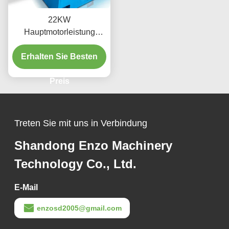
22KW
Hauptmotorleistung
Stahlspulen-
Schneidemaschine mit
Erhalten Sie Besten
einem
Plattenbreitenbereich von
Preis
400-2000 mm und
Hochgeschwindigkeitssta
hl (HSS)-Klingen
Treten Sie mit uns in Verbindung
Shandong Enzo Machinery
Technology Co., Ltd.
E-Mail
enzosd2005@gmail.com