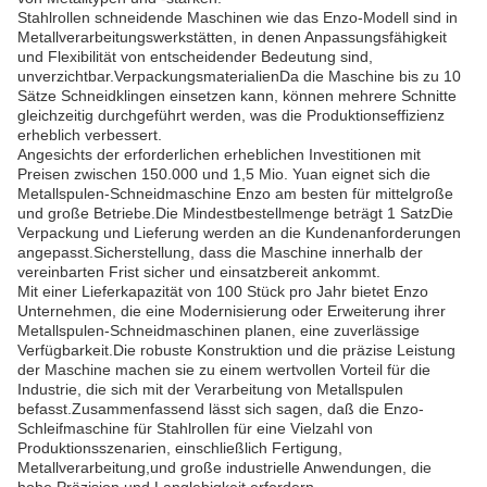
Stahlrollen schneidende Maschinen wie das Enzo-Modell sind in
Metallverarbeitungswerkstätten, in denen Anpassungsfähigkeit
und Flexibilität von entscheidender Bedeutung sind,
unverzichtbar.VerpackungsmaterialienDa die Maschine bis zu 10
Sätze Schneidklingen einsetzen kann, können mehrere Schnitte
gleichzeitig durchgeführt werden, was die Produktionseffizienz
erheblich verbessert.
Angesichts der erforderlichen erheblichen Investitionen mit
Preisen zwischen 150.000 und 1,5 Mio. Yuan eignet sich die
Metallspulen-Schneidmaschine Enzo am besten für mittelgroße
und große Betriebe.Die Mindestbestellmenge beträgt 1 SatzDie
Verpackung und Lieferung werden an die Kundenanforderungen
angepasst.Sicherstellung, dass die Maschine innerhalb der
vereinbarten Frist sicher und einsatzbereit ankommt.
Mit einer Lieferkapazität von 100 Stück pro Jahr bietet Enzo
Unternehmen, die eine Modernisierung oder Erweiterung ihrer
Metallspulen-Schneidmaschinen planen, eine zuverlässige
Verfügbarkeit.Die robuste Konstruktion und die präzise Leistung
der Maschine machen sie zu einem wertvollen Vorteil für die
Industrie, die sich mit der Verarbeitung von Metallspulen
befasst.Zusammenfassend lässt sich sagen, daß die Enzo-
Schleifmaschine für Stahlrollen für eine Vielzahl von
Produktionsszenarien, einschließlich Fertigung,
Metallverarbeitung,und große industrielle Anwendungen, die