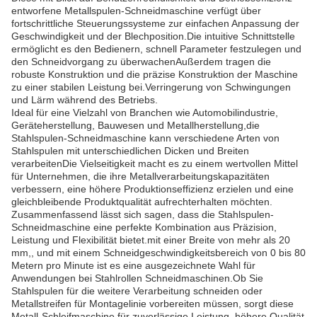
entworfene Metallspulen-Schneidmaschine verfügt über
fortschrittliche Steuerungssysteme zur einfachen Anpassung der
Geschwindigkeit und der Blechposition.Die intuitive Schnittstelle
ermöglicht es den Bedienern, schnell Parameter festzulegen und
den Schneidvorgang zu überwachenAußerdem tragen die
robuste Konstruktion und die präzise Konstruktion der Maschine
zu einer stabilen Leistung bei.Verringerung von Schwingungen
und Lärm während des Betriebs.
Ideal für eine Vielzahl von Branchen wie Automobilindustrie,
Geräteherstellung, Bauwesen und Metallherstellung,die
Stahlspulen-Schneidmaschine kann verschiedene Arten von
Stahlspulen mit unterschiedlichen Dicken und Breiten
verarbeitenDie Vielseitigkeit macht es zu einem wertvollen Mittel
für Unternehmen, die ihre Metallverarbeitungskapazitäten
verbessern, eine höhere Produktionseffizienz erzielen und eine
gleichbleibende Produktqualität aufrechterhalten möchten.
Zusammenfassend lässt sich sagen, dass die Stahlspulen-
Schneidmaschine eine perfekte Kombination aus Präzision,
Leistung und Flexibilität bietet.mit einer Breite von mehr als 20
mm,, und mit einem Schneidgeschwindigkeitsbereich von 0 bis 80
Metern pro Minute ist es eine ausgezeichnete Wahl für
Anwendungen bei Stahlrollen Schneidmaschinen.Ob Sie
Stahlspulen für die weitere Verarbeitung schneiden oder
Metallstreifen für Montagelinie vorbereiten müssen, sorgt diese
Metall-Schleifmaschine für zuverlässige Leistung, höhere Qualität