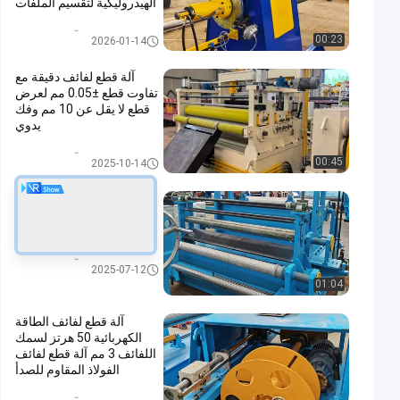
الهيدروليكية لتقسيم الملفات
المعدنية الدقيقة
آلة الحز لفائف
00:23
2026-01-14
آلة قطع لفائف دقيقة مع
تفاوت قطع ±0.05 مم لعرض
قطع لا يقل عن 10 مم وفك
يدوي
آلة الحز لفائف
00:45
2025-10-14
آلة شق الملفوف 2000 ملم
380 فولت 50 هرتز 3 مرحلة
زيادة توافر المواد
آلة الحز لفائف
2025-07-12
01:04
آلة قطع لفائف الطاقة
الكهربائية 50 هرتز لسمك
اللفائف 3 مم آلة قطع لفائف
الفولاذ المقاوم للصدأ