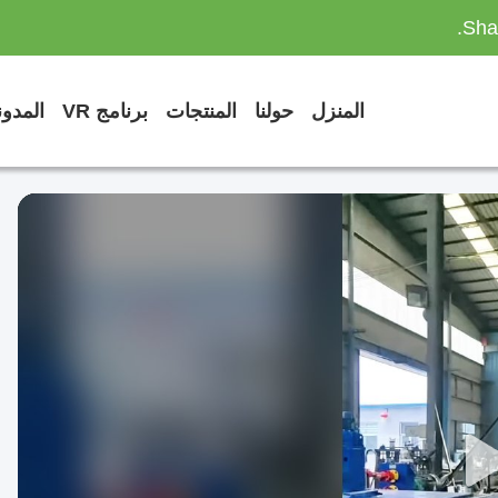
Sha
المنزل
حولنا
المنتجات
برنامج VR
المدو