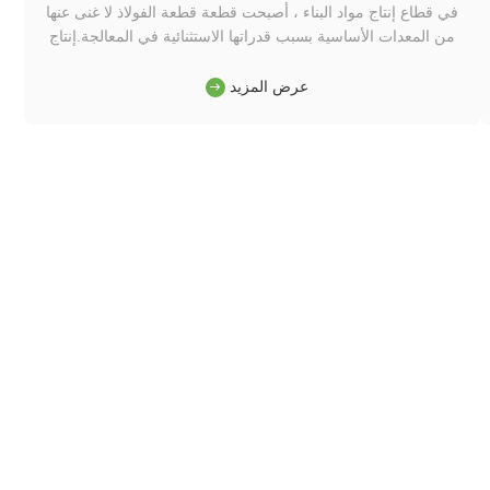
في قطاع إنتاج مواد البناء ، أصبحت قطعة قطعة الفولاذ لا غنى عنها
من المعدات الأساسية بسبب قدراتها الاستثنائية في المعالجة.إنتاج
ملفات تعريف هيكلية من الصلب، قنوات الفراء، ومواد السقف
تعتمد بشكل كبير على قطعة الفولاذ لفائف.التي توفر مواد أساسية
عرض المزيد
قياسية لعمليات لاحقة مثل الانحناء واللحام. في تصنيع الموا...