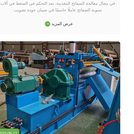
في مجال معالجة الصفائح المعدنية، يعد التحكم في الضغط في آلات
تسوية الصفائح عاملًا حاسمًا في ضمان جودة تصويب
الصفائح.إعدادات الضغط المناسبة لا تُزيل فقط الانحناء والانحراف
بشكل فعال، بل تمنع أيضًا مشاكل مثل الخدوش السطحية والشقوق
عرض المزيد
الداخلية الناجمة عن الضغط غير المناسب. يجب أن يأخذ التحكم في
الضغط بعين ...
025-06-13