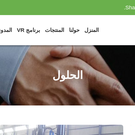
Sha
المنزل
حولنا
المنتجات
برنامج VR
المدو
الحلول