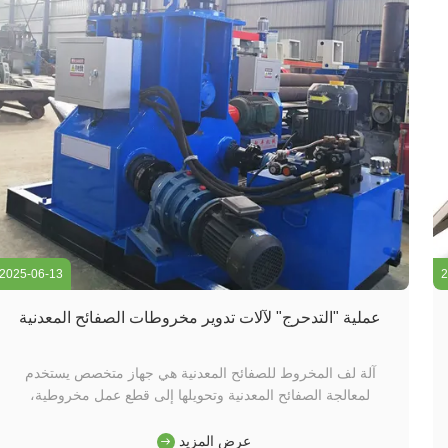
2025-06-13
2
عملية "التدحرج" لآلات تدوير مخروطات الصفائح المعدنية
آلة لف المخروط للصفائح المعدنية هي جهاز متخصص يستخدم
لمعالجة الصفائح المعدنية وتحويلها إلى قطع عمل مخروطية،
ويتضمن عمليات دقيقة متعددة. أولاً، يتم ضبط معلمات مثل التناقص
المطلوب والقطر والارتفاع في نظام التحكم في الآلة. ثم، يتم تغذية
عرض المزيد