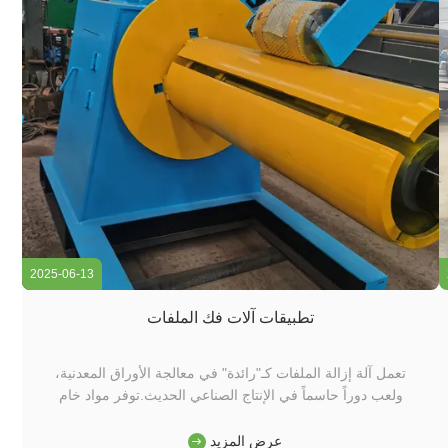
2025-06-13
تطبيقات آلات فك الملفات
تعمل آلة إزالة الملفات كـ"رائدة" في معالجة الأوراق المعدنية،
ولعب دوراً حاسماً في الإنتاج الصناعي الحديث.توفر مواد خام
معدنية مستقرة وسطحة للمعالجة اللاحقة وتستخدم على نطاق
واسع في مختلف المجالات. في صناعة التصنيع للسيارات، آلة
عرض المزيد