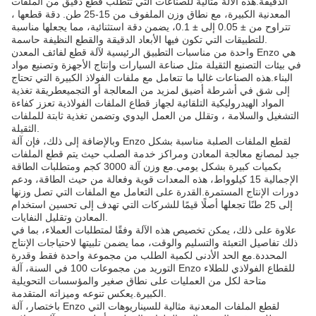
الدقيقة.هذه الآلة مثالية للصناعات التي تتطلب قطع دقيق من الملفات
المعدنية الكبيرة، مع نطاق وزن الملفوف من 15-25 طن. دقة قطعها ،
تتراوح من ± 0.05 إلى ± 0.1، يضمن دقة استثنائية، مما يجعلها مناسبة
للتطبيقات التي تكون فيها الأبعاد الدقيقة والقطع النظيفة حاسمة.
واحدة من مناسبات التطبيق الرئيسية لآلة قطع لفائف المعدن Enzo هي
في بيئات التصنيع الثقيلة مثل صناعة السيارات وإنتاج الأجهزة وتصنيع مواد
البناء.هذه الصناعات غالبا ما تتعامل مع ملفات الفولاذ الكبيرة التي تحتاج
إلى شق في أشرطة أضيق لمزيد من المعالجة أو التجميعطريقة تغذية
المواد الهيدروليكية التلقائية لجهاز قطاع الملفات الفولاذية تعزز كفاءة
التشغيل والسلامة ، وتقلل من العمل اليدوي وتضمن تغذية ثابتة للملفات
الثقيلة.
وبالإضافة إلى ذلك، فإن آلة Enzo لقطع الملفات الصلبة مناسبة بشكل
جيد لمصانع معالجة المعادن ومراكز خدمة الصلب حيث يتم قطع الملفات
بكميات كبيرة بشكل يومي.مع وزن آلة 3000 كجم ومتطلبات الطاقة
الإجمالية 15 كيلوواط، هذه المعدات قوية وفعالة من حيث الطاقة، ودعم
دورات الإنتاج المستمرة.القدرة على التعامل مع الملفات التي تصل وزنها
إلى 25 طنًا تجعلها أصلًا قيمًا للشركات التي تهدف إلى تحسين استخدام
المعادن وتقليل النفايات.
علاوة على ذلك، يمكن تخصيص هذه الآلة وفقًا لمتطلبات العملاء، بما في
ذلك تفاصيل التعبئة والتسليم والوقت، مما يضمن تلبيتها لاحتياجات الإنتاج
المحددة.مع الحد الأدنى لكمية الطلب من مجموعة واحدة فقط وقدرة
التوريد من مجموعات 100 في السنة، آلة Enzo للقطاع الفولاذي للطلاء
متاحة لكل من العمليات على نطاق صغير والمؤسسات التحويلية
الكبيرة.يعكس تنوعه وميزاته المتقدمة.
باختصار، آلة Enzo لقطع الملفات المعدنية مثالية للسيناريوهات التي