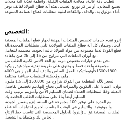
تتطلب دقة عالية، معالجة الملفات الثقيلة، وأنظمة تغذية آلية.محلات
تصنيع المعادن، أو مراكز توزيع الصلب، هذه آلة قطاع الفولاذ لفائف توفر
أداء موثوق به، والدقة، والكفاءة لتلبية متطلبات قطاع الصناعة المتنوعة.
التخصيص:
إنزو تقدم خدمات تخصيص المنتجات المهنية لجهاز قطع الملفات المعدنية
لدينا، وضمان كل آلة قطاع الملفات الفولاذية تلبي متطلباتك المحددة.آلة
قطع الفولاذ لدينا مصنوعة من مواد الفولاذ عالية الجودة، مصممة للتعامل
مع أوزان الملفات التي تتراوح من 15 إلى 25 طن بكفاءة.
نحن نقدم خيارات تخصيص مرنة مع الحد الأدنى لكمية الطلب من
مجموعة واحدة فقط.و يحتوي على طريقة تغذية مواد هيدروليكية
أوتوماتيكية للعمل السلس والدقيقأبعاد الجهاز هي 4000x1500x1800
ملم، ومُحسّنة لتنظيمات صناعية مختلفة.
السعر للآلة المقطعة من الفولاذ يتراوح من 150،000 إلى 1.5 مليون
يوان، اعتمادا على التكوين والميزات التي تحتاج إليها.يتم تخصيص تفاصيل
التعبئة وفقًا لمتطلبات العملاء لضمان التسليم الآمن وآمنويتم ترتيب وقت
التسليم أيضاً بناءً على متطلبات الطلب الخاصة بك.
مع القدرة على توفير 100 مجموعة في السنة، إنزو يضمن الجودة،
والموثوقية، والتسليم في الوقت المناسب لجميع احتياجات آلة قطع
الملفات المعدنية.ثق بـ (إينزو) للحلول المخصصة التي تناسب خط الإنتاج
الخاص بك ومتطلبات التشغيل.