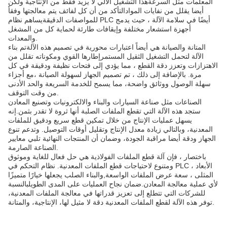
المعلمات مثل السرعةهذا التشغيل الآلي لا يزيد فقط من الإنتاجية ولكن
أيضا يقلل من نفايات الموادالتأكد من أن كل لفائف يتم معالجتها وفقاً
للمواصفات الدقيقةيساهم نظام PLC أيضًا في سلامة الآلة ، حيث يدمج
أجهزة استشعار مختلفة وإيقافات طارئة لحماية كل من المشغل
والمعدات.
المتانة والصيانة هي أيضاً اعتبارات محورية في تصميم هذه الآلةتم بناء
الآلة لتحمل التشغيل الثقيل المستمرإطارها القوي ومكوناته تقلل من
الاهتزازات وتعزز دقة القطع ، مما يؤدي إلى فتحات نظيفة ودقيقة في كل
مرة. بالإضافة إلى ذلك ، تم تصميم الجهاز لسهولة الصيانة ،مع أجزاء
سهلة الوصول ووثائق واضحة، مما يسمح للخدمة السريعة والحد الأدنى
من وقت التوقف.
الصناعات مثل صناعة السيارات والبناء والالكترونيات وتصنيع المعادن
ستجد هذه الآلة التي تقطع الملفات الصلبة أنها ثروة لا تقدر بثمن.إنه
يسهل عمليات الإنتاج من خلال تمكين قطع سريع ودقيق للملفات
المعدنية، وبالتالي زيادة معدل الإنتاج وتقليل أوقات التوصيل. وتدعم تنوع
الجهاز ودقة أيضا مراقبة الجودة، وضمان أن المنتجات النهائية تلبي معايير
الصناعة الصارمة.
باختصار ، فإن آلة قطع الملفات الفولاذية هي حل فعال للغاية وموثوق
ومتنوع لاحتياجات قطع الملفات المعدنية. نظام التحكم في PLC ، الأبعاد
المثلى ، سعة عرض الملفات الواسعة,والبناء الصلب يجعلها خيارًا متميزًا
لأي عملية معالجة المعادن.ضمان نجاح العمليات على المدى الطويلبالنسبة
للشركات التي تتطلع إلى تعزيز قدراتها في معالجة الملفات المعدنية،
توفر هذه الآلة لقطع الملفات المعدنية دقة لا مثيل لها، الإنتاجية، والمتانة.