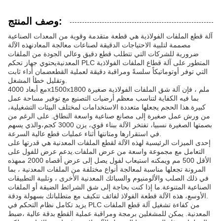
وصف المنتج:
آلة قطع الملفات الفولاذية هي قطعة متقدمة وقوية من المعدات الصناعية
مصممة لتلبية الاحتياجات الدقيقة لصناعات معالجة المعادنهذه الآلة
ضرورية للشركات التي تتطلب قطع دقيق وعالي الجودة من الملفات
المعدنيةيحتوي جهاز تحكم PLC المتطور على آلة قطاع الملفات الفولاذية
التي توفر أوتوماتيكاً سلسةً ومراقبة دقيقة لعملية القطعضمان أداء ثابت
وتقليل خطأ المشغل.
مع أبعاد 4000x1500x1800 ملم ، فإن آلة شق الملفات الفولاذية صغيرة
بما فيه الكفاية لتناسب معظم أرضيات التصنيع مع توفير مساحة عمل
كبيرة.هذا الحجم يجعلها متعددة الاستخدامات لمختلف البيئات التشغيلية،
من ورش عمل صغيرة إلى مصانع صناعية واسعة النطاق. على الرغم من
بصمتها الصغيرة نسبيا، تفتخر الآلة ببناء قوي، يزن 3000 كجم،والذي يسهم
في استقرارها ومتانتها أثناء عمليات قطع عالية السرعة.
إحدى الميزات الرئيسية لهذه الآلة لقطع الملفات المعدنية هي قدرتها على
التعامل مع مجموعة واسعة من عرض الملفات.يدعم عرض للفول على
الأقل 500 مم ويمكنه استيعاب لفول يصل إلى عرض أقصاه 2000 ممهذه
المرونة تجعلها مناسبة لمعالجة أنواع مختلفة من الملفات المعدنية ، بما
في ذلك الصلب والألومنيوم والسبائك المعدنية الأخرى ، وتلبية التطبيقات
الصناعية المتنوعة.ما إذا كنت بحاجة إلى شق الشرائط الضيقة أو الملفات
الأوسع، هذه الآلة قطعة الفولاذ لفائف تتكيف مع متطلباتك بسهولة ودقة.
يزيد تكامل نظام التحكم في PLC من كفاءة تشغيل آلة قطع الملفات
المعدنية. يمكن للمشغلين برمجة ومراقبة عملية القطع بدقة عالية ،ضبط