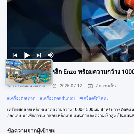
เครื่องสลิทคอยล์เหล็ก Enzo พร้อมความกว้าง 100
เครื่องตัดสอยเหล็ก
2025-07-12
2 ความเห็น
#
เครื่องตัดเหล็ก
#
เครื่องตัดแผ่นกลม
#
เครื่องตัดโลหะ
เครื่องตัดสอยเหล็ก ขนาดความกว้าง 1000-1500 มม สําหรับการตัดที่แม่น
ออกแบบมาเพื่อการแยกสอยเหล็กแบบแม่นยําและความเร็วสูง เป็นแผ่นที่แ
ข้อความจากผู้เข้าชม