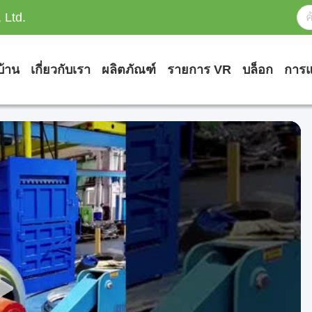
 Ltd.
บ้าน
เกี่ยวกับเรา
ผลิตภัณฑ์
รายการ VR
บล็อก
การแ