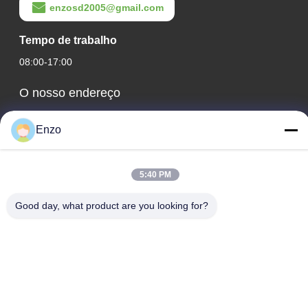
enzosd2005@gmail.com
Tempo de trabalho
08:00-17:00
O nosso endereço
Endereço da empresa
Enzo
Nº 599, Estrada Zhangbei, Condado de Huantai, Cidade de
Zibo, Província de Shandong, China
5:40 PM
Endereço da fábrica
Nº 553, Estrada Zhangbei, Condado de Huantai, Cidade de
Good day, what product are you looking for?
Zibo, Província de Shandong
Telefone
0086-18816168366