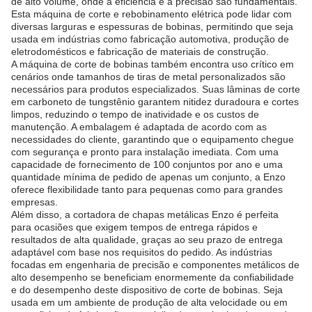
de alto volume, onde a eficiência e a precisão são fundamentais.
Esta máquina de corte e rebobinamento elétrica pode lidar com
diversas larguras e espessuras de bobinas, permitindo que seja
usada em indústrias como fabricação automotiva, produção de
eletrodomésticos e fabricação de materiais de construção.
A máquina de corte de bobinas também encontra uso crítico em
cenários onde tamanhos de tiras de metal personalizados são
necessários para produtos especializados. Suas lâminas de corte
em carboneto de tungstênio garantem nitidez duradoura e cortes
limpos, reduzindo o tempo de inatividade e os custos de
manutenção. A embalagem é adaptada de acordo com as
necessidades do cliente, garantindo que o equipamento chegue
com segurança e pronto para instalação imediata. Com uma
capacidade de fornecimento de 100 conjuntos por ano e uma
quantidade mínima de pedido de apenas um conjunto, a Enzo
oferece flexibilidade tanto para pequenas como para grandes
empresas.
Além disso, a cortadora de chapas metálicas Enzo é perfeita
para ocasiões que exigem tempos de entrega rápidos e
resultados de alta qualidade, graças ao seu prazo de entrega
adaptável com base nos requisitos do pedido. As indústrias
focadas em engenharia de precisão e componentes metálicos de
alto desempenho se beneficiam enormemente da confiabilidade
e do desempenho deste dispositivo de corte de bobinas. Seja
usada em um ambiente de produção de alta velocidade ou em