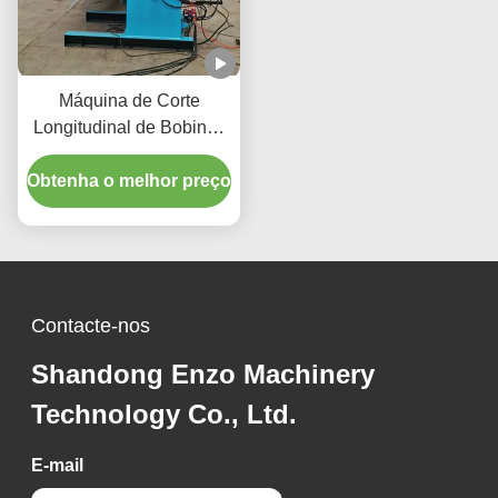
Máquina de Corte
Longitudinal de Bobinas
de 50m/Min para
Obtenha o melhor preço
Produção de
Componentes Metálicos
Precisos na Indústria
Automobilística
Contacte-nos
Shandong Enzo Machinery
Technology Co., Ltd.
E-mail