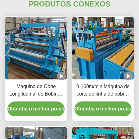
PRODUTOS CONEXOS
Máquina de Corte
0-100m/min Máquina de
Longitudinal de Bobinas
corte de linha de bobina
de 2000mm 380V 50Hz
para cortar bobinas de
Obtenha o melhor preço
Trifásica Aumenta a
Obtenha o melhor preço
metal grandes em tiras
Disponibilidade de
mais estreitas
Material