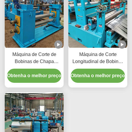
Máquina de Corte de
Máquina de Corte
Bobinas de Chapa
Longitudinal de Bobinas
Metálica com Controle de
de Chapa Metálica para
Obtenha o melhor preço
Tensão, 1600mm,
Obtenha o melhor preço
Operação em Alta
Espessura da Bobina
Velocidade para Tiras de
3mm, Velocidade de
Cobre Laminadas a Frio,
Corte 120m/Min
Capaz de Operar a 200
M/Min