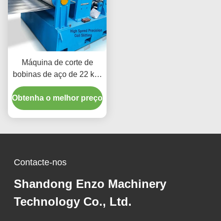
Máquina de corte de
bobinas de aço de 22 kW
com largura de placa de
Obtenha o melhor preço
400-2000 mm e lâminas
de aço de alta velocidade
(HSS)
Contacte-nos
Shandong Enzo Machinery
Technology Co., Ltd.