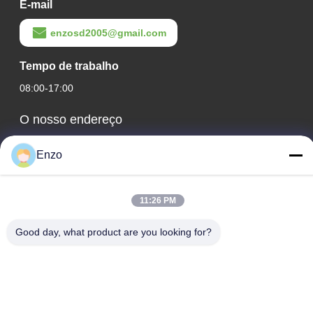
E-mail
enzosd2005@gmail.com
Tempo de trabalho
08:00-17:00
O nosso endereço
Endereço da empresa
Enzo
Nº 599, Estrada Zhangbei, Condado de Huantai, Cidade de
Zibo, Província de Shandong, China
11:26 PM
Endereço da fábrica
Nº 553, Estrada Zhangbei, Condado de Huantai, Cidade de
Good day, what product are you looking for?
Zibo, Província de Shandong
Telefone
0086-18816168366