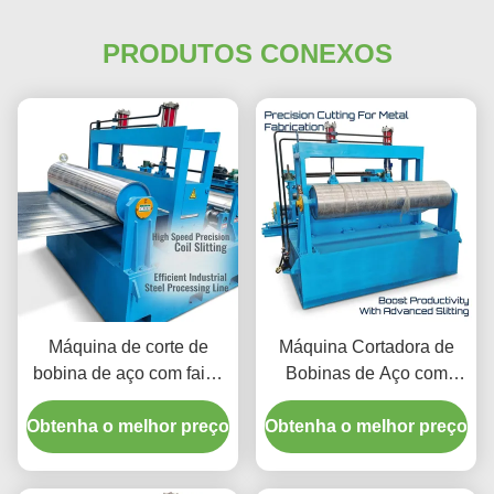
PRODUTOS CONEXOS
Máquina de corte de
Máquina Cortadora de
bobina de aço com faixa
Bobinas de Aço com
de velocidade de corte de
Faixa de Largura de
Obtenha o melhor preço
50-200 m/min, faixa de
Obtenha o melhor preço
Chapa de 400-2000mm e
largura de placa de 400-
Faixa de Velocidade de
2000 mm e faixa de
Corte de 50-200m/min