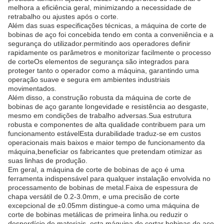
melhora a eficiência geral, minimizando a necessidade de
retrabalho ou ajustes após o corte.
Além das suas especificações técnicas, a máquina de corte de
bobinas de aço foi concebida tendo em conta a conveniência e a
segurança do utilizador.permitindo aos operadores definir
rapidamente os parâmetros e monitorizar facilmente o processo
de corteOs elementos de segurança são integrados para
proteger tanto o operador como a máquina, garantindo uma
operação suave e segura em ambientes industriais
movimentados.
Além disso, a construção robusta da máquina de corte de
bobinas de aço garante longevidade e resistência ao desgaste,
mesmo em condições de trabalho adversas.Sua estrutura
robusta e componentes de alta qualidade contribuem para um
funcionamento estávelEsta durabilidade traduz-se em custos
operacionais mais baixos e maior tempo de funcionamento da
máquina,beneficiar os fabricantes que pretendam otimizar as
suas linhas de produção.
Em geral, a máquina de corte de bobinas de aço é uma
ferramenta indispensável para qualquer instalação envolvida no
processamento de bobinas de metal.Faixa de espessura de
chapa versátil de 0.2-3.0mm, e uma precisão de corte
excepcional de ±0.05mm distingue-a como uma máquina de
corte de bobinas metálicas de primeira linha.ou reduzir o
desperdício de materiais, esta máquina de cortar bobinas de aço