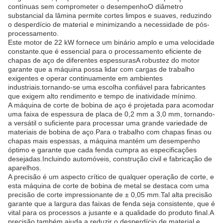
contínuas sem comprometer o desempenhoO diâmetro
substancial da lâmina permite cortes limpos e suaves, reduzindo
o desperdício de material e minimizando a necessidade de pós-
processamento.
Este motor de 22 kW fornece um binário amplo e uma velocidade
constante.que é essencial para o processamento eficiente de
chapas de aço de diferentes espessurasA robustez do motor
garante que a máquina possa lidar com cargas de trabalho
exigentes e operar continuamente em ambientes
industriais.tornando-se uma escolha confiável para fabricantes
que exigem alto rendimento e tempo de inatividade mínimo.
A máquina de corte de bobina de aço é projetada para acomodar
uma faixa de espessura de placa de 0,2 mm a 3,0 mm, tornando-
a versátil o suficiente para processar uma grande variedade de
materiais de bobina de aço.Para o trabalho com chapas finas ou
chapas mais espessas, a máquina mantém um desempenho
óptimo e garante que cada fenda cumpra as especificações
desejadas.Incluindo automóveis, construção civil e fabricação de
aparelhos.
A precisão é um aspecto crítico de qualquer operação de corte, e
esta máquina de corte de bobina de metal se destaca com uma
precisão de corte impressionante de ± 0,05 mm.Tal alta precisão
garante que a largura das faixas de fenda seja consistente, que é
vital para os processos a jusante e a qualidade do produto final.A
precisão também ajuda a reduzir o desperdício de material e