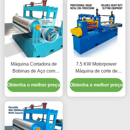
número de corte de 8-30
para Corte Preciso de
Bobinas de Metal
Máquina Cortadora de
7.5 KW Motorpower
Bobinas de Aço com
Máquina de corte de
Faixa de Largura de
bobinas de aço com
Obtenha o melhor preço
Chapa de 400-2000mm e
Obtenha o melhor preço
largura mínima de bobina
Lâminas de Aço Rápido
de 500 mm e sistema de
(HSS) Movida por Motor
controlo PLC
Principal de 22KW