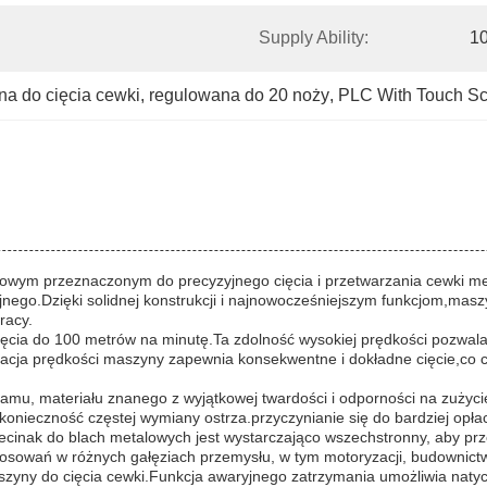
Supply Ability:
10
a do cięcia cewki
, 
regulowana do 20 noży
, 
PLC With Touch Scr
wym przeznaczonym do precyzyjnego cięcia i przetwarzania cewki met
go.Dzięki solidnej konstrukcji i najnowocześniejszym funkcjom,masz
racy.
ięcia do 100 metrów na minutę.Ta zdolność wysokiej prędkości pozwal
ulacja prędkości maszyny zapewnia konsekwentne i dokładne cięcie,c
amu, materiału znanego z wyjątkowej twardości i odporności na zużyci
konieczność częstej wymiany ostrza.przyczynianie się do bardziej opła
cinak do blach metalowych jest wystarczająco wszechstronny, aby prze
sowań w różnych gałęziach przemysłu, w tym motoryzacji, budownictwa, 
szyny do cięcia cewki.Funkcja awaryjnego zatrzymania umożliwia nat