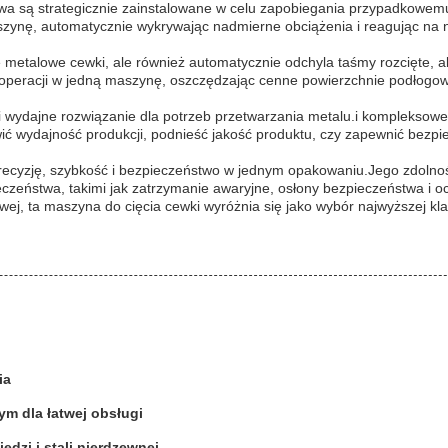
 są strategicznie zainstalowane w celu zapobiegania przypadkowemu
ynę, automatycznie wykrywając nadmierne obciążenia i reagując na n
je metalowe cewki, ale również automatycznie odchyla taśmy rozcięte, a
eracji w jedną maszynę, oszczędzając cenne powierzchnie podłogowe i
 i wydajne rozwiązanie dla potrzeb przetwarzania metalu.i kompleksow
wić wydajność produkcji, podnieść jakość produktu, czy zapewnić bezp
cyzję, szybkość i bezpieczeństwo w jednym opakowaniu.Jego zdolność 
zeństwa, takimi jak zatrzymanie awaryjne, osłony bezpieczeństwa i o
ej, ta maszyna do cięcia cewki wyróżnia się jako wybór najwyższej kla
ia
m dla łatwej obsługi
edzi i stali nierdzewnej