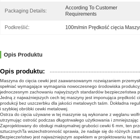
According To Customer 
Packaging Details:
Requirements
Podkreślić:
100m/min Prędkość cięcia Maszyn
Opis Produktu
Opis produktu:
Maszyna do cięcia cewki jest zaawansowanym rozwiązaniem przemysło
spełniać wymagające wymagania nowoczesnego środowiska produkcyjne
jednoczesnym zachowaniu najwyższych standardów bezpieczeństwa p
Jedną z najważniejszych cech tej maszyny jest imponująca prędkość c
produkcji bez uszczerbku dla jakości metalowych taśm. Dokładna reg
i szybkiej obróbki cewki metalowej.
Ostrza do cięcia używane w tej maszynie są wykonane z węglanu wolfr
utrzymując ostrość podczas długotrwałego użytkowania i zmniejszając 
Zaprojektowany do obsługi maksymalnej grubości cewki 6 mm, ten prze
sztucznychTa wszechstronność sprawia, że nadaje się do różnych zasto
Bezpieczeństwo jest najważniejszym aspektem w projektowaniu tej ma