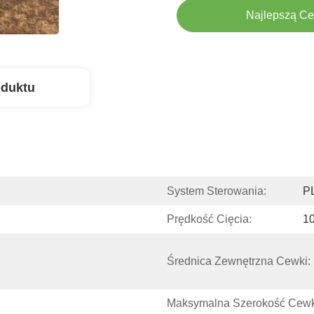
Najlepszą C
oduktu
System Sterowania:
P
Prędkość Cięcia:
1
Średnica Zewnętrzna Cewki:
Maksymalna Szerokość Cewk