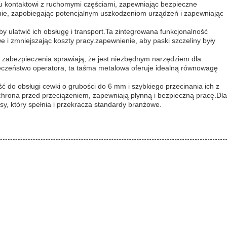
 kontaktowi z ruchomymi częściami, zapewniając bezpieczne
ie, zapobiegając potencjalnym uszkodzeniom urządzeń i zapewniając
by ułatwić ich obsługę i transport.Ta zintegrowana funkcjonalność
 zmniejszając koszty pracy.zapewnienie, aby paski szczeliny były
e zabezpieczenia sprawiają, że jest niezbędnym narzędziem dla
ieczeństwo operatora, ta taśma metalowa oferuje idealną równowagę
do obsługi cewki o grubości do 6 mm i szybkiego przecinania ich z
chrona przed przeciążeniem, zapewniają płynną i bezpieczną pracę.Dla
sy, który spełnia i przekracza standardy branżowe.