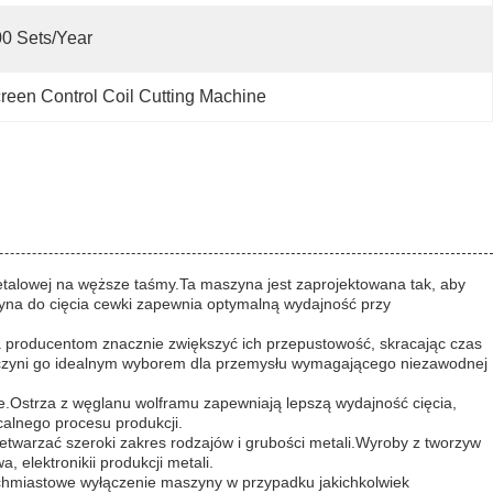
0 Sets/year
een Control Coil Cutting Machine
alowej na węższe taśmy.Ta maszyna jest zaprojektowana tak, aby
yna do cięcia cewki zapewnia optymalną wydajność przy
a producentom znacznie zwiększyć ich przepustowość, skracając czas
o czyni go idealnym wyborem dla przemysłu wymagającego niezawodnej
e.Ostrza z węglanu wolframu zapewniają lepszą wydajność cięcia,
calnego procesu produkcji.
twarzać szeroki zakres rodzajów i grubości metali.Wyroby z tworzyw
elektronikii produkcji metali.
ychmiastowe wyłączenie maszyny w przypadku jakichkolwiek