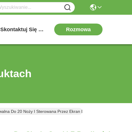
Rozmowa
Skontaktuj Się Z Nami
uktach
walna Do 20 Noży I Sterowana Przez Ekran Dotykowy PLC