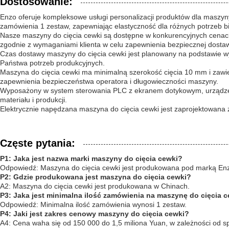
Dostosowanie:
Enzo oferuje kompleksowe usługi personalizacji produktów dla maszyn
zamówienia 1 zestaw, zapewniając elastyczność dla różnych potrzeb 
Nasze maszyny do cięcia cewki są dostępne w konkurencyjnych cenach
zgodnie z wymaganiami klienta w celu zapewnienia bezpiecznej dosta
Czas dostawy maszyny do cięcia cewki jest planowany na podstawie w
Państwa potrzeb produkcyjnych.
Maszyna do cięcia cewki ma minimalną szerokość cięcia 10 mm i zawi
zapewnienia bezpieczeństwa operatora i długowieczności maszyny.
Wyposażony w system sterowania PLC z ekranem dotykowym, urządzenie
materiału i produkcji.
Elektrycznie napędzana maszyna do cięcia cewki jest zaprojektowana
Częste pytania:
P1: Jaka jest nazwa marki maszyny do cięcia cewki?
Odpowiedź: Maszyna do cięcia cewki jest produkowana pod marką En
P2: Gdzie produkowana jest maszyna do cięcia cewki?
A2: Maszyna do cięcia cewki jest produkowana w Chinach.
P3: Jaka jest minimalna ilość zamówienia na maszynę do cięcia 
Odpowiedź: Minimalna ilość zamówienia wynosi 1 zestaw.
P4: Jaki jest zakres cenowy maszyny do cięcia cewki?
A4: Cena waha się od 150 000 do 1,5 miliona Yuan, w zależności od spe