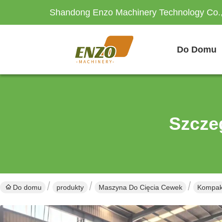
Shandong Enzo Machinery Technology Co.,
Do Domu
Szcze
Do domu
produkty
Maszyna Do Cięcia Cewek
Kompakt