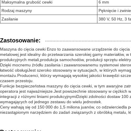
Maksymalna grubość cewki
6 mm
Rodzaj maszyny
Pęknięcie i zwinie
Zasilanie
380 V, 50 Hz, 3 f
Zastosowanie:
Maszyna do cięcia cewki Enzo to zaawansowane urządzenie do cięcia 
metalowej jest idealny do przetwarzania szerokiej gamy materiałów, w
produkcyjnych metali,produkcja samochodów, produkcji sprzętu elektry
Dzięki mocnemu źródłu zasilania i zaawansowanemu systemowi sterow
łatwość obsługiJest szeroko stosowany w sytuacjach, w których wymag
montażu.Producenci, którzy wymagają wysokiej jakości krawędzi szczel
czasem przestoju.
Funkcje bezpieczeństwa maszyny do cięcia cewki, w tym awaryjne zatr
operatora jest najważniejsze.Jest powszechnie stosowany w ciężkic
integracji z różnymi liniami produkcyjnymiDzięki zdolności dostaw 1
wymagających od jednego zestawu do wielu jednostek.
Ceny wahają się od 150 000 do 1,5 miliona juanów, co odzwierciedla 
niezastąpionym narzędziem do zadań związanych z obróbką metalu, któ