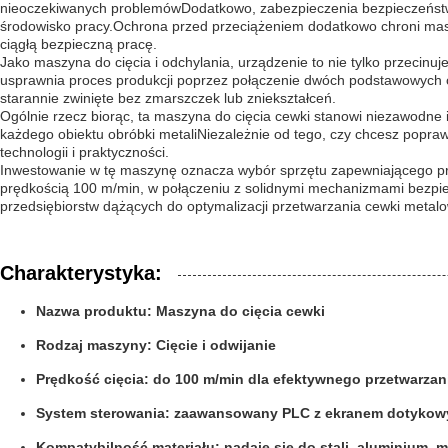
nieoczekiwanych problemówDodatkowo, zabezpieczenia bezpieczeństwa
środowisko pracy.Ochrona przed przeciążeniem dodatkowo chroni masz
ciągłą bezpieczną pracę.
Jako maszyna do cięcia i odchylania, urządzenie to nie tylko przecinu
usprawnia proces produkcji poprzez połączenie dwóch podstawowych op
starannie zwinięte bez zmarszczek lub zniekształceń.
Ogólnie rzecz biorąc, ta maszyna do cięcia cewki stanowi niezawodne
każdego obiektu obróbki metaliNiezależnie od tego, czy chcesz popra
technologii i praktyczności.
Inwestowanie w tę maszynę oznacza wybór sprzętu zapewniającego pre
prędkością 100 m/min, w połączeniu z solidnymi mechanizmami bezpiec
przedsiębiorstw dążących do optymalizacji przetwarzania cewki metalow
Charakterystyka:
Nazwa produktu: Maszyna do cięcia cewki
Rodzaj maszyny: Cięcie i odwijanie
Prędkość cięcia: do 100 m/min dla efektywnego przetwarzan
System sterowania: zaawansowany PLC z ekranem dotykowy
Kompatybilność materiału: nadaje się do stali, aluminium, mi