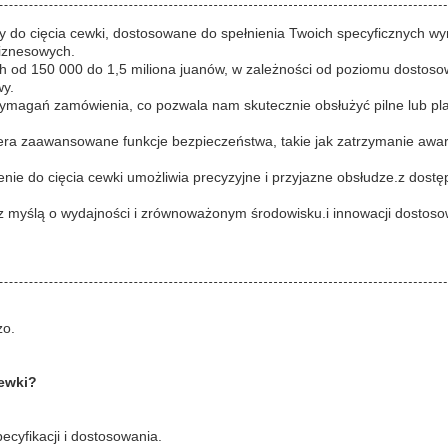
y do cięcia cewki, dostosowane do spełnienia Twoich specyficznych w
biznesowych.
 od 150 000 do 1,5 miliona juanów, w zależności od poziomu dostoso
wy.
ymagań zamówienia, co pozwala nam skutecznie obsłużyć pilne lub pl
era zaawansowane funkcje bezpieczeństwa, takie jak zatrzymanie awar
 do cięcia cewki umożliwia precyzyjne i przyjazne obsłudze.z dostęp
 z myślą o wydajności i zrównoważonym środowisku.i innowacji dosto
zo.
cewki?
cyfikacji i dostosowania.