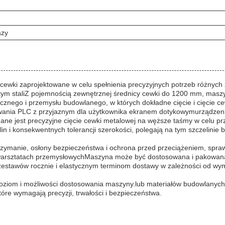
azy
cewki zaprojektowane w celu spełnienia precyzyjnych potrzeb różnych
 tym staliZ pojemnością zewnętrznej średnicy cewki do 1200 mm, maszy
cznego i przemysłu budowlanego, w których dokładne cięcie i cięcie ce
ania PLC z przyjaznym dla użytkownika ekranem dotykowymurządzenie
ane jest precyzyjne cięcie cewki metalowej na węższe taśmy w celu pr
in i konsekwentnych tolerancji szerokości, polegają na tym szczelini
zymanie, osłony bezpieczeństwa i ochrona przed przeciążeniem, spraw
h warsztatach przemysłowychMaszyna może być dostosowana i pakowan
00 zestawów rocznie i elastycznym terminom dostawy w zależności od 
poziom i możliwości dostosowania maszyny.lub materiałów budowlanych
re wymagają precyzji, trwałości i bezpieczeństwa.