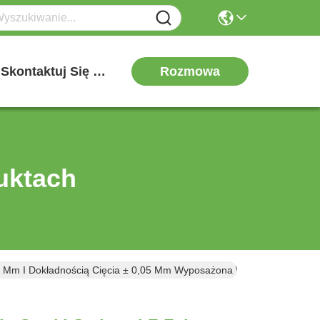
Rozmowa
Skontaktuj Się Z Nami
uktach
,0 Mm I Dokładnością Cięcia ± 0,05 Mm Wyposażona W 10 Zestawów O