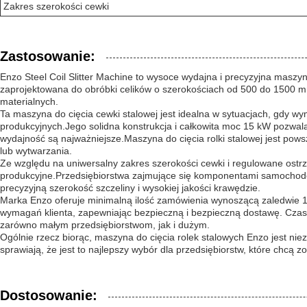
Zakres szerokości cewki
Zastosowanie:
Enzo Steel Coil Slitter Machine to wysoce wydajna i precyzyjna mas
zaprojektowana do obróbki celików o szerokościach od 500 do 1500 m
materialnych.
Ta maszyna do cięcia cewki stalowej jest idealna w sytuacjach, gdy wy
produkcyjnych.Jego solidna konstrukcja i całkowita moc 15 kW pozwal
wydajność są najważniejsze.Maszyna do cięcia rolki stalowej jest po
lub wytwarzania.
Ze względu na uniwersalny zakres szerokości cewki i regulowane ostrza
produkcyjne.Przedsiębiorstwa zajmujące się komponentami samochodow
precyzyjną szerokość szczeliny i wysokiej jakości krawędzie.
Marka Enzo oferuje minimalną ilość zamówienia wynoszącą zaledwie 1 
wymagań klienta, zapewniając bezpieczną i bezpieczną dostawę. Czas
zarówno małym przedsiębiorstwom, jak i dużym.
Ogólnie rzecz biorąc, maszyna do cięcia rolek stalowych Enzo jest n
sprawiają, że jest to najlepszy wybór dla przedsiębiorstw, które chcą 
Dostosowanie: