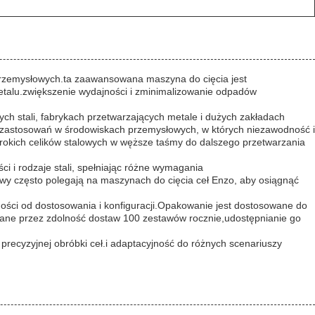
 przemysłowych.ta zaawansowana maszyna do cięcia jest
etalu.zwiększenie wydajności i zminimalizowanie odpadów
ych stali, fabrykach przetwarzających metale i dużych zakładach
do zastosowań w środowiskach przemysłowych, w których niezawodność i
erokich celików stalowych w węższe taśmy do dalszego przetwarzania
i i rodzaje stali, spełniając różne wymagania
y często polegają na maszynach do cięcia ceł Enzo, aby osiągnąć
ości od dostosowania i konfiguracji.Opakowanie jest dostosowane do
rane przez zdolność dostaw 100 zestawów rocznie,udostępnianie go
recyzyjnej obróbki ceł.i adaptacyjność do różnych scenariuszy