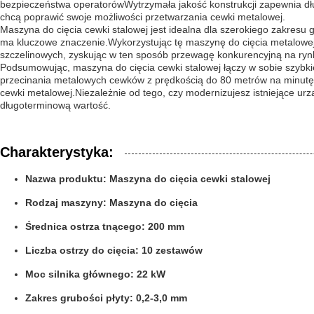
bezpieczeństwa operatorówWytrzymała jakość konstrukcji zapewnia długo
chcą poprawić swoje możliwości przetwarzania cewki metalowej.
Maszyna do cięcia cewki stalowej jest idealna dla szerokiego zakresu
ma kluczowe znaczenie.Wykorzystując tę maszynę do cięcia metalowe
szczelinowych, zyskując w ten sposób przewagę konkurencyjną na ryn
Podsumowując, maszyna do cięcia cewki stalowej łączy w sobie szybki
przecinania metalowych cewków z prędkością do 80 metrów na minutęWy
cewki metalowej.Niezależnie od tego, czy modernizujesz istniejące urz
długoterminową wartość.
Charakterystyka:
Nazwa produktu: Maszyna do cięcia cewki stalowej
Rodzaj maszyny: Maszyna do cięcia
Średnica ostrza tnącego: 200 mm
Liczba ostrzy do cięcia: 10 zestawów
Moc silnika głównego: 22 kW
Zakres grubości płyty: 0,2-3,0 mm