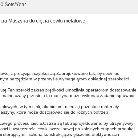
0 Sets/year
cia Maszyna do cięcia cewki metalowej
wej z precyzją i szybkością.Zaprojektowane tak, by spełniać
ąpionym narzędziem w przemyśle wymagającym dokładnej szerokości
inutę.Ten szeroki zakres prędkości umożliwia operatorom dostosowanie
inimalne czasy przestoju.ta maszyna może wykonać zadanie sprawnie
lowych, w tym stali, aluminium, miedzi,i pozostałe materiały
maszyny, która może dostosować się do różnych potrzeb
 całego procesu cięcia.Ostrza są tak zaprojektowane, by utrzymywały
ości i użyteczności cewki szczelinowej na kolejnych etapach produkcji.
sterującymi i solidną konstrukcją.zwiększenie efektywności i