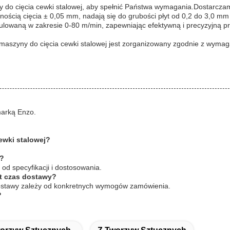
 do cięcia cewki stalowej, aby spełnić Państwa wymagania.Dostarczamy
ością cięcia ± 0,05 mm, nadają się do grubości płyt od 0,2 do 3,0 m
egulowaną w zakresie 0-80 m/min, zapewniając efektywną i precyzyjn
maszyny do cięcia cewki stalowej jest zorganizowany zgodnie z wyma
marką Enzo.
ewki stalowej?
j?
od specyfikacji i dostosowania.
st czas dostawy?
dostawy zależy od konkretnych wymogów zamówienia.
?