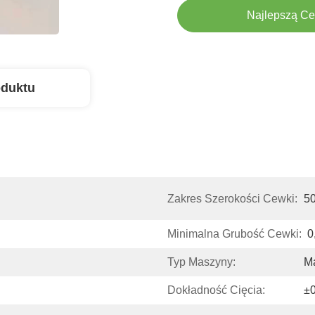
Najlepszą C
oduktu
Zakres Szerokości Cewki:
5
Minimalna Grubość Cewki:
0
Typ Maszyny:
M
Dokładność Cięcia:
±