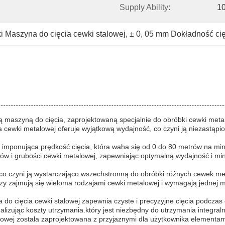
Supply Ability:
10
i Maszyna do cięcia cewki stalowej
, 
± 0
, 
05 mm Dokładność cię
maszyną do cięcia, zaprojektowaną specjalnie do obróbki cewki metalo
a cewki metalowej oferuje wyjątkową wydajność, co czyni ją niezast
ej imponująca prędkość cięcia, która waha się od 0 do 80 metrów na m
ów i grubości cewki metalowej, zapewniając optymalną wydajność i m
o czyni ją wystarczająco wszechstronną do obróbki różnych cewek meta
zy zajmują się wieloma rodzajami cewki metalowej i wymagają jednej 
do cięcia cewki stalowej zapewnia czyste i precyzyjne cięcia podczas
lizując koszty utrzymania.który jest niezbędny do utrzymania integraln
owej została zaprojektowana z przyjaznymi dla użytkownika elementami 