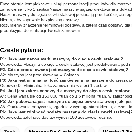
Enzo oferuje kompleksowe usługi personalizacji produktów dla maszyny
zamówienia tylko 1 zestawNasze maszyny są zaprojektowane z dokładn
Nasze maszyny do cięcia cewki stalowej posiadają prędkość cięcia r
klienta, aby zapewnić bezpieczną dostawę.
Rozumiemy znaczenie terminowej dostawy, a zatem czas dostawy dla 
produkcyjną do realizacji Twoich zamówień.
Częste pytania:
P1: Jaka jest nazwa marki maszyny do cięcia cewki stalowej?
Odpowiedź: Maszyna do cięcia cewki stalowej jest produkowana pod 
P2: Gdzie produkowana jest maszyna do cięcia cewki stalowej?
A2: Maszyna jest produkowana w Chinach.
P3: Jaka jest minimalna ilość zamówienia na maszynę do cięcia c
Odpowiedź: Minimalna ilość zamówienia wynosi 1 zestaw.
P4: Jaki jest zakres cenowy dla maszyny do cięcia cewki stalowe
A4: Cena waha się od 150 000 Yuan do 1,5 miliona Yuan, w zależności 
P5: Jak pakowana jest maszyna do cięcia cewki stalowej i jaki je
A5: Opakowanie odbywa się zgodnie z wymaganiami klienta, a czas 
P6: Jaka jest zdolność podaży maszyny do cięcia cewki stalowej
Odpowiedź: Zdolność dostaw wynosi 100 zestawów rocznie.