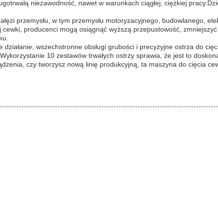
trwałą niezawodność, nawet w warunkach ciągłej, ciężkiej pracy.Dzięki
 gałęzi przemysłu, w tym przemysłu motoryzacyjnego, budowlanego, elek
j cewki, producenci mogą osiągnąć wyższą przepustowość, zmniejszyć
ku.
e działanie, wszechstronne obsługi grubości i precyzyjne ostrza do c
korzystanie 10 zestawów trwałych ostrzy sprawia, że jest to doskonał
ądzenia, czy tworzysz nową linię produkcyjną, ta maszyna do cięcia cew