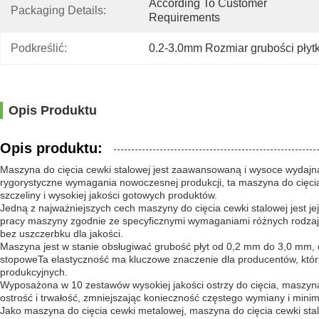
According To Customer 
Packaging Details:
Requirements
Podkreślić:
0.2-3.0mm Rozmiar grubości płytk
Opis Produktu
Opis produktu:
Maszyna do cięcia cewki stalowej jest zaawansowaną i wysoce wydajną 
rygorystyczne wymagania nowoczesnej produkcji, ta maszyna do cięci
szczeliny i wysokiej jakości gotowych produktów.
Jedną z najważniejszych cech maszyny do cięcia cewki stalowej jest j
pracy maszyny zgodnie ze specyficznymi wymaganiami różnych rodzaj
bez uszczerbku dla jakości.
Maszyna jest w stanie obsługiwać grubość płyt od 0,2 mm do 3,0 mm, c
stopoweTa elastyczność ma kluczowe znaczenie dla producentów, któr
produkcyjnych.
Wyposażona w 10 zestawów wysokiej jakości ostrzy do cięcia, maszyna 
ostrość i trwałość, zmniejszając konieczność częstego wymiany i minima
Jako maszyna do cięcia cewki metalowej, maszyna do cięcia cewki stal