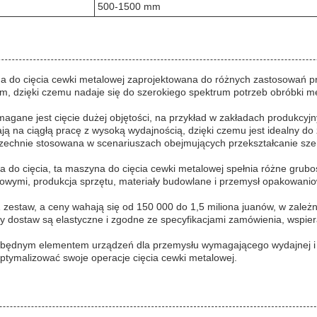
500-1500 mm
zyna do cięcia cewki metalowej zaprojektowana do różnych zastosowań
m, dzięki czemu nadaje się do szerokiego spektrum potrzeb obróbki m
magane jest cięcie dużej objętości, na przykład w zakładach produkcyjn
ają na ciągłą pracę z wysoką wydajnością, dzięki czemu jest idealny 
wszechnie stosowana w scenariuszach obejmujących przekształcanie sz
 do cięcia, ta maszyna do cięcia cewki metalowej spełnia różne grubośc
ymi, produkcja sprzętu, materiały budowlane i przemysł opakowaniow
zestaw, a ceny wahają się od 150 000 do 1,5 miliona juanów, w zależn
y dostaw są elastyczne i zgodne ze specyfikacjami zamówienia, wspie
iezbędnym elementem urządzeń dla przemysłu wymagającego wydajnej i p
zoptymalizować swoje operacje cięcia cewki metalowej.