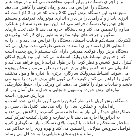
و از اجزای دستگاه در برابر آسیب محافظت می کند و در نتیجه عمر
دستگاه را افزایش می دهد و زمان توقف را کاهش می دهد.
منبع تغذیه این دستگاه برش کویل 380 ولت، 50 هرتز، 3 فاز است که
انرژی پایدار و کارآمدی را برای راه اندازی موتورهای قدرتمند و سیستم
های هیدرولیک دستگاه فراهم می کند. این منبع تغذیه سه فاز عملکرد
مداوم را تضمین می کند و به دستگاه اجازه می دهد تا حتی تحت بارهای
سنگین و چرخه های تولید مداوم به طور روان کار کند. پیکربندی
الکتریکی مستحکم قابلیت اطمینان دستگاه را افزایش می دهد و آن را به
انتخابی قابل اعتماد برای استفاده صنعتی طولانی مدت تبدیل می کند.
دستگاه برش رول فولادی همچنین دارای یک سیستم بازپیچ پیچیده است
که از فناوری انبساط هیدرولیک استفاده می کند. این نوع بازپیچ امکان
کنترل دقیق کشش و قطر کویل را در طول فرآیند بازپیچ فراهم می کند و
اطمینان می دهد که نوارهای برش خورده به طور مرتب و محکم پیچیده
می شوند. انبساط هیدرولیک سازگاری برتری با اندازه ها و مواد مختلف
کویل را فراهم می کند و کیفیت کلی کویل های برش خورده را بهبود می
بخشد و ضایعات مواد را کاهش می دهد. این ویژگی برای حفظ یکپارچگی
نوارهای برش خورده و تسهیل جابجایی و حمل و نقل آسان پس از
پردازش ضروری است.
دستگاه برش کویل با در نظر گرفتن راحتی کاربر طراحی شده است و
راه اندازی و عملکرد آسان را ارائه می دهد. کنترل های بصری و
عملکردهای خودکار آن نیاز به مداخله دستی گسترده را کاهش می دهد و
به اپراتورها اجازه می دهد تا بر نظارت و کنترل کیفیت تمرکز کنند.
ساختار مستحکم و قطعات با کیفیت بالای دستگاه، نیاز به نگهداری کم و
فواصل سرویس طولانی را تضمین می کند و بهره وری را به حداکثر می
رساند و هزینه های عملیاتی را به حداقل می رساند.