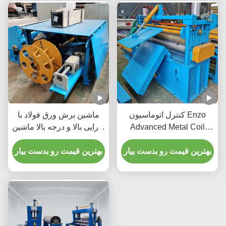
کنترل اتوماسیون Enzo
ماشین برش ورق فولاد با
Advanced Metal Coil
کارایی بالا و درجه بالا ماشین
Slitter / کنترل تنش 0-
برش کویل اتوماتیک 100m /
120m/Min
بهترین قیمت رو بدست بیار
min 380V / 50Hz
بهترین قیمت رو بدست بیار