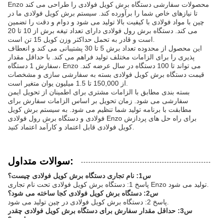
Enzo محصولات سفارشی دستگاه برش کویل فولادی را طراحی می کند
تا نیازهای خاص شما را برآورده کند. سیستم برش کویل فولادی ما در
چین با مواد فولادی با کیفیت بالا تولید می شود و دوام و دقت را تضمین
می کند. دستگاه برش رول فولادی دارای تعداد تیغه برش از 10 تا 20
است و قادر به تحمل حداکثر وزن کویل 15 تن است.
این محصول از محدوده تعداد برش 5 تا 30 پشتیبانی می کند و انعطاف
پذیری را برای الزامات مختلف تولید فراهم می کند. با حداقل مقدار
سفارش 1 دستگاه، Enzo می تواند تا 100 دستگاه در سال عرضه کند.
قیمت دستگاه برش کویل فولادی بسته به سفارشی سازی و مشخصات
از 150,000 تا 1.5 میلیون یوان متغیر است.
بسته بندی مطابق با الزامات مشتری برای اطمینان از تحویل ایمن
سفارشی می شود. زمان تحویل بر اساس الزامات سفارش برای
مطابقت با برنامه تولید شما تنظیم می شود. به سیستم برش کویل
فولادی و دستگاه برش رول فولادی Enzo برای راه حل های پردازش
کویل فولادی قابل اعتماد و کارآمد اعتماد کنید.
سوالات متداول:
س1: نام تجاری دستگاه برش کویل فولادی چیست؟
پاسخ 1: دستگاه برش کویل فولادی تحت نام تجاری Enzo تولید می شود.
س2: دستگاه برش کویل فولادی کجا ساخته می شود؟
پاسخ 2: دستگاه برش کویل فولادی در چین تولید می شود.
س3: حداقل مقدار سفارش برای دستگاه برش کویل فولادی چقدر