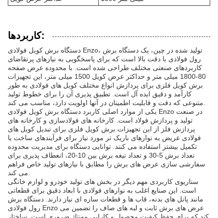
کاربردها:
دستگاه برش کویل فولادی Enzo، تولید شده در چین، یک دستگاه برش
رول فولادی با دقت بالا است که برای پاسخگویی به نیازهای پرتقاضای
کاربردهای صنعتی مختلف طراحی شده است. با محدوده عرض صفحه
80-1800 میلی متر و حداکثر عرض کویل 1500 میلی متر، این تجهیزات
برش کویل فلزی برای پردازش انواع مختلف کویل های فولادی به طور
کارآمد و دقیق ایده آل است. تطبیق پذیری آن را برای خطوط تولید
متنوعی که دقت و قابلیت اطمینان در آنها اولویت دارد، مناسب می کند.
یکی از موارد اصلی کاربرد دستگاه برش کویل فولادی Enzo در صنعت
تولید و پردازش فولاد است. کارخانه های فولادسازی و کارخانه های
پردازش فلز از این تجهیزات برش کویل فلزی برای تبدیل کویل های
فولادی عریض به نوارهای باریک تر مورد نیاز برای فرآیندهای ساخت یا
تکمیل بیشتر استفاده می کنند. توانایی دستگاه برای مدیریت محدوده
تعداد برش 5-30 و تعداد تیغه برش بین 10-20، انعطاف پذیری برای
سفارشی سازی عرض های برش را مطابق با نیازهای تولید خاص فراهم
می کند.
سناریوی کاربردی مهم دیگر در بخش های تولید خودرو و لوازم خانگی
است. این صنایع اغلب به نوارهای فولادی با ابعاد دقیق برای قطعاتی
مانند پانل های بدنه، قاب ها و قطعات سازه ای نیاز دارند. دستگاه برش
رول فولادی Enzo عرض های برش ثابت و لبه های صاف را تضمین می
کند که برای حفظ کیفیت محصول و کارایی مونتاژ ضروری است. ساختار