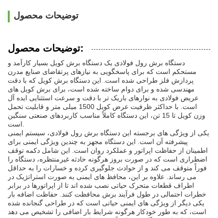
توضیحات محصول
توضیحات محصول:
دستگاه برش رول فولادی یک دستگاه برش کویل بسیار کارآمد و
مستحکم است که برای پاسخگویی به نیازهای پرتقاضای صنایع مدرن
پردازش فلز طراحی شده است. این دستگاه برش کویل که با دقت
مهندسی شده و برای دوام ساخته شده است، برای برش کویل های
عریض فولادی به نوارهای باریک تر با دقت و سرعت استثنایی ایده آل
است. با حداکثر ظرفیت عرض کویل 1500 میلی متر و قابلیت تحمل
وزن کویل تا 15 تن، این دستگاه کاملاً مناسب کاربردهای صنعتی سنگین
است.
یکی از ویژگی های برجسته این دستگاه برش رول فولادی، سیستم ایمنی
پیشرفته آن است. این دستگاه مجهز به چندین ویژگی ایمنی برای
اطمینان از حفاظت اپراتور و عملکرد روان است. این شامل دکمه توقف
اضطراری است که در صورت بروز هرگونه حادثه غیرمنتظره، دستگاه را
فوراً متوقف می کند و از حوادث جلوگیری کرده و خسارات را به حداقل
می رساند. علاوه بر این، محافظ های ایمنی به صورت استراتژیک در
اطراف قطعات متحرک حیاتی نصب شده اند تا از اپراتورها در برابر
خطرات احتمالی در طول فرآیند برش محافظت کنند. حفاظت اضافه بار
یکی دیگر از ویژگی های ایمنی حیاتی است که در طراحی گنجانده شده
است، که به طور خودکار هرگونه شرایط بار اضافی را تشخیص می دهد