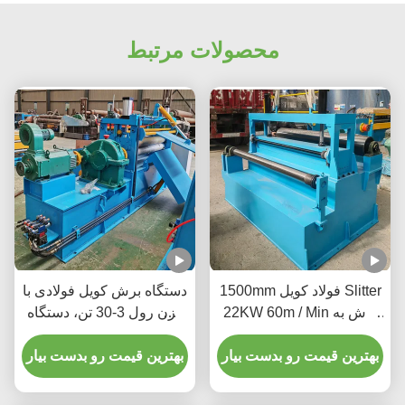
محصولات مرتبط
1500mm فولاد کویل Slitter
دستگاه برش کویل فولادی با
22KW 60m / Min برش به
وزن رول 3-30 تن، دستگاه
اندازه مناسب و اشکال
برش، 3 فاز، 380 ولت، 20-
بهترین قیمت رو بدست بیار
200 متر در دقیقه
بهترین قیمت رو بدست بیار