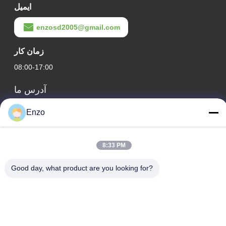
ایمیل
enzosd2005@gmail.com
زمان کار
08:00-17:00
آدرس ما
آدرس شرکت
Enzo
شماره 599، جاده ژانگبی، شهرستان هوانتای، شهر زیبو، استان شان
دونگ، چین
8:33 PM
آدرس کارخانه
شماره ۵۵۳، جاده ژانگبی، شهرستان هوانتای، شهر زیبو، استان
Good day, what product are you looking for?
شاندونگ
تلفن
0086-18816168366