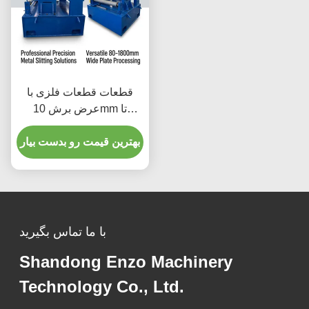
قطعات قطعات فلزی با
عرض برش 10mm تا
1500mm و عرض ضخامت
صفحه 0.1 تا 4mm برای
بهترین قیمت رو بدست بیار
تجهیزات قطعات قطعات
فلزی دقیق
با ما تماس بگیرید
Shandong Enzo Machinery
Technology Co., Ltd.