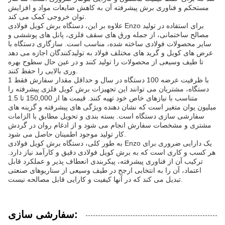
مستحکم و فناوری برش پیشرفته آن به کاهش ضایعات مواد و افزایش
توان خروجی کمک می کند.
علاوه بر این، دستگاه برش کویل فولادی Enzo برای استفاده در تولید
مصالح ساختمانی، از جمله ورق های سقف فلزی، پانل های پوششی و
سایر محصولات فولادی ساخته شده، مناسب است. سازگاری دستگاه با
عرض های کویل و گرید های مختلف فولاد به تولیدکنندگان اجازه می دهد
تا طیف وسیعی از محصولات را تولید کنند و در عین حال سطوح بهره
وری بالایی را حفظ کنند.
با ظرفیت عرضه 100 دستگاه در سال و حداقل مقدار سفارش فقط 1
دستگاه، مشتریان می توانند این تجهیزات برش کویل فلزی پیشرفته را
متناسب با نیازهای خاص خود تهیه کنند. قیمت ها از 150,000 تا 1.5
میلیون یوان متغیر است که نشان دهنده ویژگی های پیشرفته و گزینه های
سفارشی سازی دستگاه است. بسته بندی و تحویل مطابق با الزامات
مشتری و مشخصات سفارش انجام می شود و از ادغام روان در گردش
کار تولید موجود اطمینان حاصل می شود.
به طور کلی، دستگاه برش کویل فولادی Enzo یک دارایی ضروری برای
هر کسب و کاری است که به برش کویل فولادی دقیق و کارآمد نیاز دارد.
ترکیب آن از فناوری پیشرفته، پیکربندی انعطاف پذیر و عملکرد قابل
اعتماد، آن را به انتخابی ارجح در طیف وسیعی از سناریوهای صنعتی
تبدیل می کند که در آنها کیفیت و کارایی قابل مصالحه نیست.
سفارشی سازی: